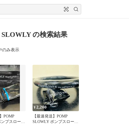
 SLOWLY の検索結果
中のみ表示
2,200
¥
】POMP
【最速発送】POMP
 ポンプスローリ
SLOWLY ポンプスローリ
 BMX Inner
ー TPU Shit BMX Inner