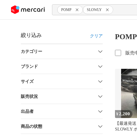
ンツにスキップ
POMP
SLOWLY
絞り込み
POMP
クリア
カテゴリー
販売
ブランド
サイズ
販売状況
出品者
2,200
¥
【最速発送
商品の状態
SLOWLY
ー TPU Shit