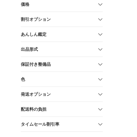
Tube 12x1
価格
量】【チュ
式】【キッ
割引オプション
イダー】
あんしん鑑定
出品形式
保証付き整備品
色
発送オプション
配送料の負担
タイムセール割引率