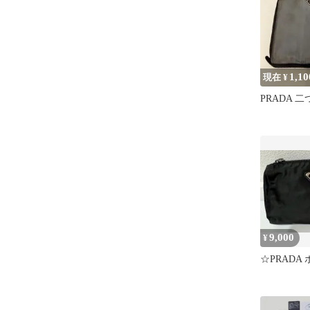
1,10
現在 ¥
PRADA 
9,000
¥
☆PRADA