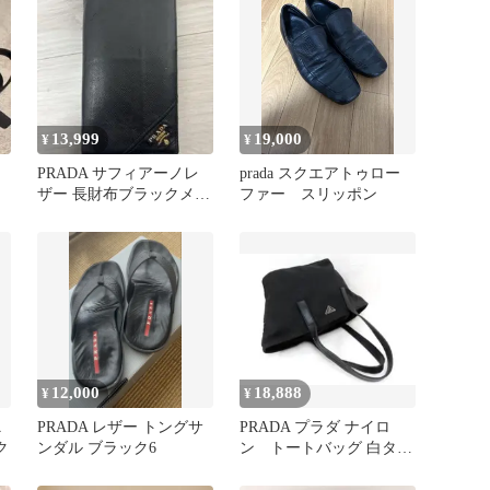
13,999
19,000
¥
¥
PRADA サフィアーノレ
prada スクエアトゥロー
ザー 長財布ブラックメン
ファー スリッポン
ズ 正規品 箱・ギャラン
ティ付
12,000
18,888
¥
¥
ニ
PRADA レザー トングサ
PRADA プラダ ナイロ
ク
ンダル ブラック6
ン トートバッグ 白タグ
50 黒 ミニトート 腕掛
け