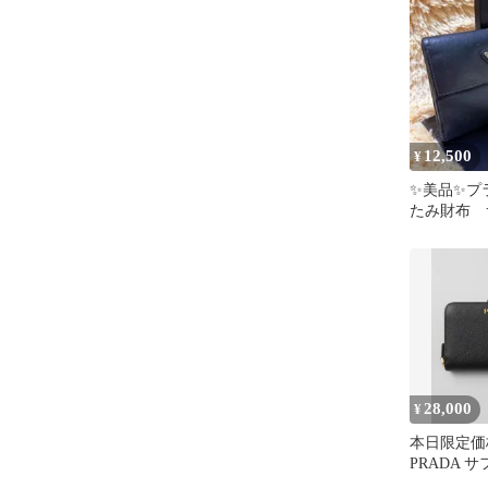
12,500
¥
✨美品✨プ
たみ財布 
ノ 三角ロ
28,000
¥
本日限定価
PRADA 
つ折り財布 