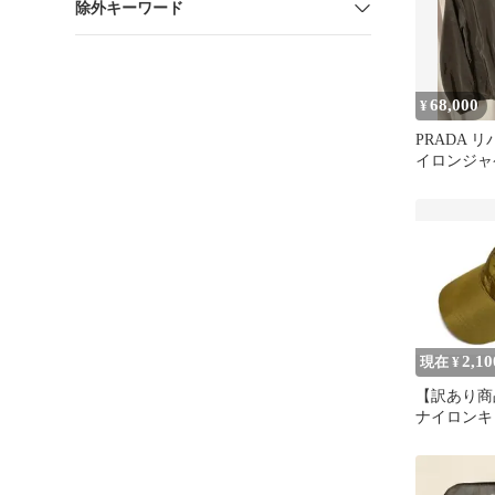
除外キーワード
68,000
¥
PRADA 
イロンジャ
2,10
現在 ¥
【訳あり商
ナイロンキ
ード S 赤