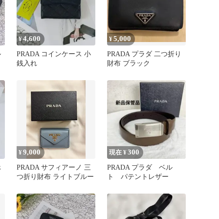
4,600
5,000
¥
¥
ル
PRADA コインケース 小
PRADA プラダ 二つ折り
銭入れ
財布 ブラック
9,000
300
¥
現在 ¥
ホ
PRADA サフィアーノ 三
PRADA プラダ ベル
つ折り財布 ライトブルー
ト パテントレザー