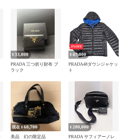
ロン切替 スウェット 黒 S
4%OFF
33,000
47,000
¥
¥
PRADA 三つ折り財布 ブ
PRADA48ダウンジャケッ
ラック
ト
60,700
280,000
現在 ¥
¥
ン
美品 幻の限定品
PRADA サフィアーノレ