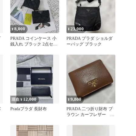
8,000
23,000
¥
¥
ゴ
PRADA コインケース 小
PRADA プラダ ショルダ
ス
銭入れ ブラック 2点セッ
ーバッグ ブラック
ト
12,000
9,800
現在 ¥
¥
バ
Pradaプラダ 長財布
PRADA 二つ折り財布 ブ
ラウン カーフレザー 牛
革