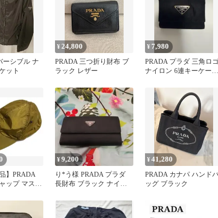
24,800
7,980
¥
¥
リバーシブル ナ
PRADA 三つ折り財布 ブ
PRADA プラダ 三角ロ
ケット
ラック レザー
ナイロン 6連キーケー
黒
0
9,200
41,280
¥
¥
品】PRADA
り*う様 PRADA プラダ
PRADA カナパ ハンド
ャップ マスタ
長財布 ブラック ナイロ
ッグ ブラック
タグ
ン