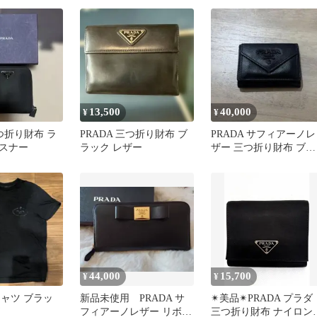
13,500
40,000
¥
¥
二つ折り財布 ラ
PRADA 三つ折り財布 ブ
PRADA サフィアーノレ
スナー
ラック レザー
ザー 三つ折り財布 ブラ
ック
44,000
15,700
¥
¥
Tシャツ ブラッ
新品未使用 PRADA サ
✴︎美品✴︎PRADA プラダ
フィアーノレザー リボン
三つ折り財布 ナイロン