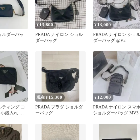
13,800
13,000
¥
¥
ショルダーバッ
PRADA ナイロン ショル
PRADA ナイロン ショ
ン
ダーバッグ
ダーバッグ @V2
15,300
12,000
現在 ¥
¥
キルティング コ
PRADA プラダ ショルダ
PRADA ナイロン スマ
 小銭入れ ブ
ーバッグ
ショルダーバッグ MV3