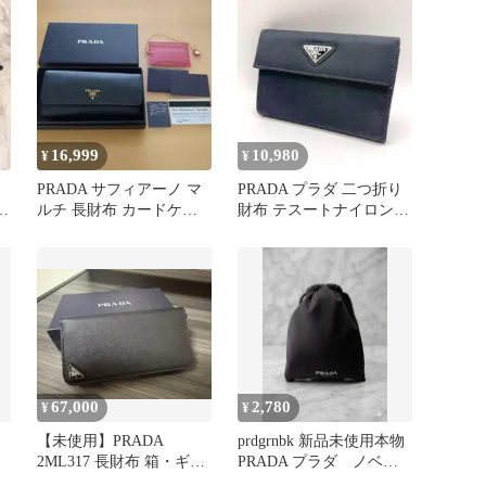
16,999
10,980
¥
¥
PRADA サフィアーノ マ
PRADA プラダ 二つ折り
り
ルチ 長財布 カードケー
財布 テスートナイロン
ス付
ブラック 三角ロゴ
67,000
2,780
¥
¥
【未使用】PRADA
prdgrnbk 新品未使用本物
2ML317 長財布 箱・ギャ
PRADA プラダ ノベル
ランティ付 正規品
ティポーチ