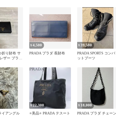
ラウンドファスナー長財
三角ロゴ
布
4,500
39,500
¥
¥
二つ折り財布 サ
PRADA プラダ 長財布
PRADA SPORTS コンバ
レザー ブラッ
ットブーツ
間値下げ
22,300
18,000
¥
¥
トライアングル
⭐️美品⭐️ PRADA テスート
PRADA プラダ チェー