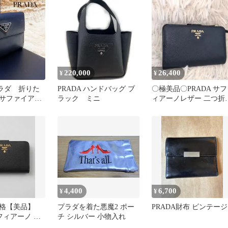
220,000
26,400
¥
¥
ラダ 折りた
PRADA ハンドバッグ ブ
〇極美品〇PRADA サフ
サファイアー
ラック ミニ
ィアーノレザー 二つ折
ゴ ブラック
財布 ネイビー
4,400
6,700
¥
¥
格【美品】
プラダを着た悪魔2 ポー
PRADA財布 ビンテージ
サフィアーノ 二
チ シルバー 小物入れ
1ML018 ブラ