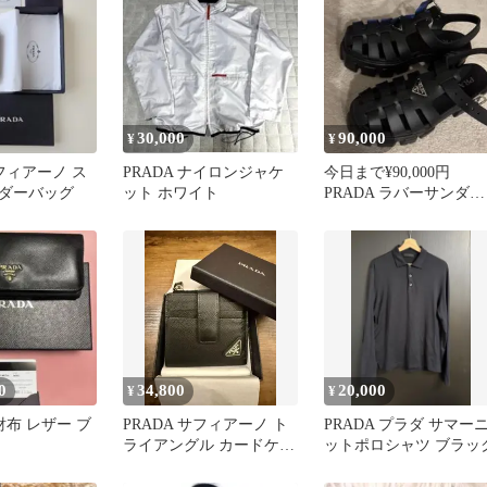
30,000
90,000
¥
¥
サフィアーノ ス
PRADA ナイロンジャケ
今日まで¥90,000円
ダーバッグ
ット ホワイト
PRADA ラバーサンダル
ブラック
0
34,800
20,000
¥
¥
長財布 レザー ブ
PRADA サフィアーノ ト
PRADA プラダ サマー
ライアングル カードケー
ットポロシャツ ブラッ
ス 2MC066