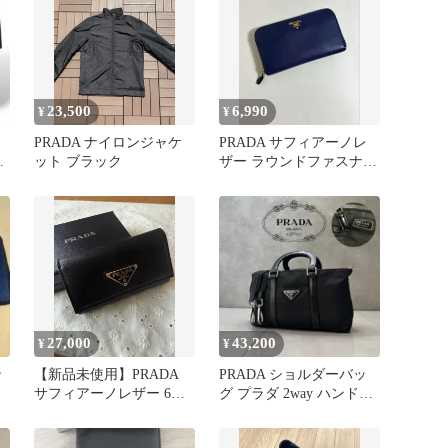
23,500
6,990
¥
¥
PRADA ナイロンジャケ
PRADA サフィアーノレ
ス
ット ブラック
ザー ラウンドファスナー
長財布 ネイビー
27,000
43,200
¥
¥
ン
【新品未使用】PRADA
PRADA ショルダーバッ
サフィアーノレザー 6連
グ プラダ 2way ハンドバ
キーケース ブラック
ッグ BN1052 良品