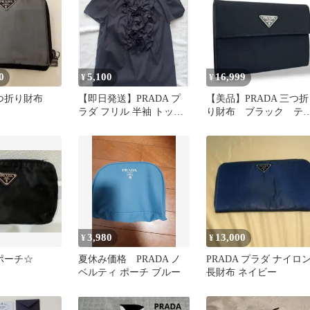
0
5,100
16,999
¥
¥
二つ折り財布
【即日発送】PRADA プ
【美品】PRADA 三つ折
ラダ フリル 半袖 トップ
り財布 ブラック テ
ス ブラック
ートナイロン 三角ロ
ゴ 古銭入れ
3,980
13,000
¥
¥
 ポーチ☆
夏休み価格 PRADA ノ
PRADA プラダ ナイロ
ベルティ ポーチ ブルー
長財布 ネイビー