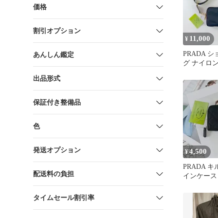
価格
割引オプション
11,000
¥
PRADA 
あんしん鑑定
グ ナイロ
出品形式
保証付き整備品
色
発送オプション
4,500
¥
PRADA 
配送料の負担
インケース
ラック
タイムセール割引率