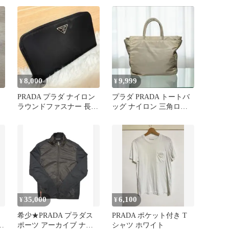
8,000
9,999
¥
¥
PRADA プラダ ナイロン
プラダ PRADA トートバ
ラウンドファスナー 長財
ッグ ナイロン 三角ロゴ
布 三角ロゴ 黒 ブラッ
カーキ Ａ4可能 Y2K
ク
35,000
6,100
¥
¥
希少★PRADA プラダス
PRADA ポケット付き T
ポーツ アーカイブ ナイ
シャツ ホワイト