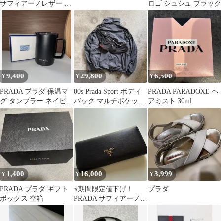
サフィアーノレザー グ
ロゴ シュシュ ブラック
リーン iPhone16
9,400
29,800
6,500
¥
¥
¥
PRADA プラダ 保温マ
00s Prada Sport ボディ
PRADA PARADOXE ヘ
グ タンブラー ネイビー
バック マルチポケット
アミスト 30ml
470ml
ブラック ナイロン
1,400
16,000
3,999
¥
¥
¥
PRADA プラダ ギフト
⭐︎期間限定値下げ！
プラダ
ボックス 空箱
PRADA サフィアーノレ
ザー ノベルティ 長財布
ブラック