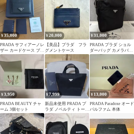
ラック
35,000
20,000
31,000
¥
¥
¥
PRADA サフィアーノレ
【美品】プラダ フラ
PRADA プラダ ショル
ザー カードケース ブラ
グメントケース
ダーバッグ カメラバッ
ック
グ 三角プレート ブラッ
ク 黒
3,950
7,999
13,000
¥
¥
¥
PRADA BEAUTY チャ
新品未使用 PRADA プ
PRADA Paradoxe オード
ーム 3個セット
ラダ ノベルティ トート
パルファム 本体
バッグ ブラック