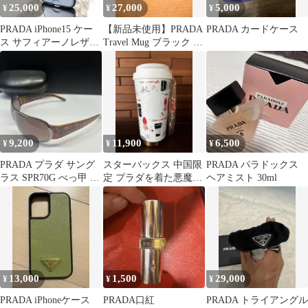
25,000
27,000
5,000
¥
¥
¥
PRADA iPhone15 ケー
【新品未使用】PRADA
PRADA カードケース
ス サフィアーノレザー
Travel Mug ブラック タ
シルバー
ンブラー
9,200
11,900
6,500
¥
¥
¥
PRADA プラダ サング
スターバックス 中国限
PRADA パラドックス
ラス SPR70G べっ甲 メ
定 プラダを着た悪魔2
ヘアミスト 30ml
タルフレーム ケース
タンブラー ホワイト
13,000
1,500
29,000
¥
¥
¥
PRADA iPhoneケース
PRADA口紅
PRADA トライアングル