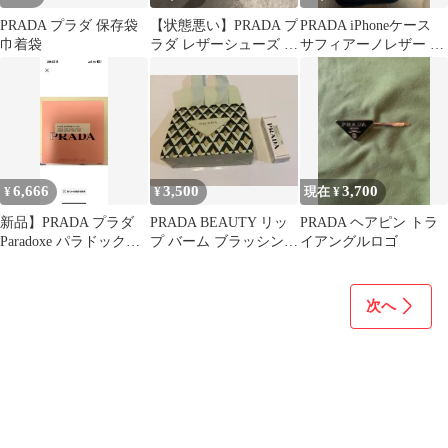
PRADA プラダ 保存袋
【状態悪い】PRADA プ
PRADA iPhoneケース
巾着袋
ラダ レザーシューズ カ
サフィアーノレザー ブ
ーキ サイズ37
ラック
6,666
3,500
3,700
¥
¥
現在 ¥
新品】PRADA プラダ
PRADA BEAUTY リッ
PRADA ヘアピン トラ
Paradoxe パラドックス
プ バーム ブラッシング
イアングルロゴ
ハンドクリーム
ケア U001
次へ