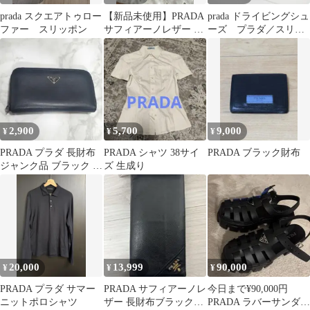
prada スクエアトゥロー
【新品未使用】PRADA
prada ドライビングシュ
ファー スリッポン
サフィアーノレザー 6
ーズ プラダ／スリッ
連キーケース ブラック
ポン／ローファー
2,900
5,700
9,000
¥
¥
¥
PRADA プラダ 長財布
PRADA シャツ 38サイ
PRADA ブラック財布
ジャンク品 ブラック フ
ズ 生成り
ァスナー 財布 レディー
ス
20,000
13,999
90,000
¥
¥
¥
PRADA プラダ サマー
PRADA サフィアーノレ
今日まで¥90,000円
ニットポロシャツ
ザー 長財布ブラックメ
PRADA ラバーサンダル