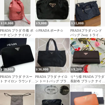
18,000
9,000
31,000
¥
¥
¥
PRADA プラダ 巾着 ポ
☆PRADA ポーチ☆
PRADAプラダ ハンド
ーチ ピンク ナイロン
バッグ 2way トライア
ングルロゴ ネロ
BN1843
19,000
36,000
9,200
¥
¥
¥
PRADA プラダ テスー
PRADA プラダ ナイロ
り*う様 PRADA プラダ
ト ナイロン ラウンドジ
ン トートバッグ ブラッ
長財布 ブラック ナイロ
ップ 長財布 黒 三角ロ
ク
ン
ゴ