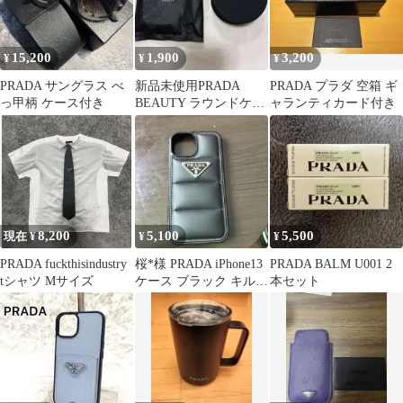
15,200
1,900
3,200
¥
¥
¥
PRADA サングラス べ
新品未使用PRADA
PRADA プラダ 空箱 ギ
っ甲柄 ケース付き
BEAUTY ラウンドケー
ャランティカード付き
ス ノベルティ
8,200
5,100
5,500
現在 ¥
¥
¥
PRADA fuckthisindustry
桜*様 PRADA iPhone13
PRADA BALM U001 2
tシャツ Mサイズ
ケース ブラック キルテ
本セット
ィング