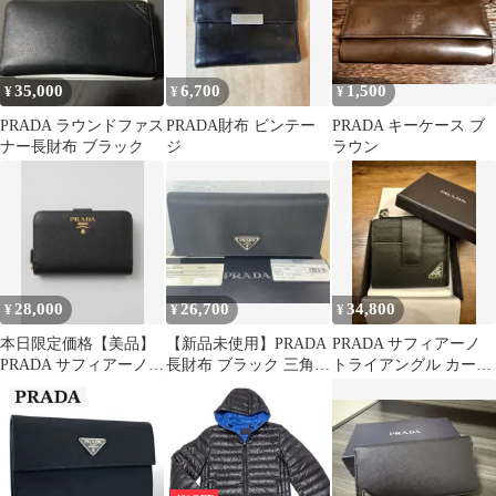
35,000
6,700
1,500
¥
¥
¥
PRADA ラウンドファス
PRADA財布 ビンテー
PRADA キーケース ブ
ナー長財布 ブラック
ジ
ラウン
28,000
26,700
34,800
¥
¥
¥
本日限定価格【美品】
【新品未使用】PRADA
PRADA サフィアーノ
PRADA サフィアーノ
長財布 ブラック 三角ロ
トライアングル カード
二つ折り財布 1ML018
ゴプレート イタリア
ケース 2MC066
ブラッ
製