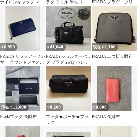
ナイロンキャップ マス
ラダ フリル 半袖 トッ
PRADA プラダ ブリー
タード S 赤タグ
プス ブラック
フケース サフィアー
ノレザー
6,990
41,040
1,100
¥
¥
現在 ¥
PRADA サフィアーノレ
PRADA ショルダーバッ
PRADA 二つ折り財布
ザー ラウンドファスナ
グ プラダ 2way ハンド
ー長財布 ネイビー
バッグ BN1052 良品
12,000
8,200
8,000
現在 ¥
¥
¥
Pradaプラダ 長財布
プラダ★ポーチ★プラ
PRADA 長財布
ック