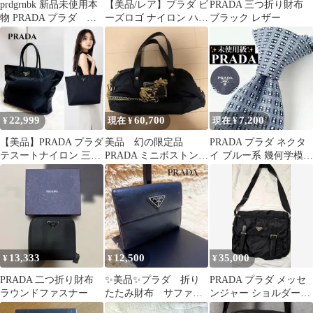
prdgrnbk 新品未使用本
【美品/レア】プラダ ビ
PRADA 三つ折り財布
物 PRADA プラダ ノ
ーズロゴ ナイロン ハン
ブラック レザー
ベルティポーチ
ドバッグ タッセル ネイ
ビー
22,999
60,700
7,200
¥
現在 ¥
現在 ¥
【美品】PRADA プラダ
美品 幻の限定品
PRADA プラダ ネクタ
テスートナイロン 三角
PRADA ミニボストン
イ ブルー系 幾何学模様
ロゴ 大容量 トートバッ
ナイロンバッグ
未使用級
グ
13,333
12,500
35,000
¥
¥
¥
PRADA 二つ折り財布
✨美品✨プラダ 折り
PRADA プラダ メッセ
ラウンドファスナー
たたみ財布 サファイ
ンジャー ショルダーバ
アーノ 三角ロゴ ブ
ッグ ブラック