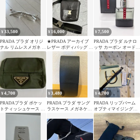
33,500
16,000
7,500
¥
¥
¥
PRADA プラダ オリジ
★PRADA アーカイブ
PRADA プラダ ルナロ
ナル リムレスメガネ 度
レザー ボディバッグ ウ
ッサ カーボン オードト
なし 一点物
エストポーチ★
ワレ 50ml 箱付き 香水
4,700
3,480
4,700
¥
¥
¥
PRADAプラダ ポケッ
PRADA プラダ サング
PRADA リップバーム
トティッシュケース ナ
ラスケース メガネケー
オプティマイジングケ
イロン カーキ 三角ロゴ
ス
ア