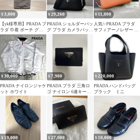
3,000
29,260
11,800
¥
¥
¥
【yk様専用】PRADA プ
PRADA ショルダーバッ
人気✨PRADA プラダ
ラダ 巾着 ポーチ グレ
グ プラダ カメラバッグ
サフィアーノレザー 財
ー
クロスボディ 黒 ブラッ
布 オレンジ 付属あり
ク
30,000
7,980
220,000
¥
¥
¥
PRADA ナイロンジャケ
PRADA プラダ 三角ロ
PRADA ハンドバッグ
ット ホワイト
ゴ ナイロン 6連キーケ
ブラック ミニ
ース 黒
19,000
27,000
10,000
¥
¥
¥