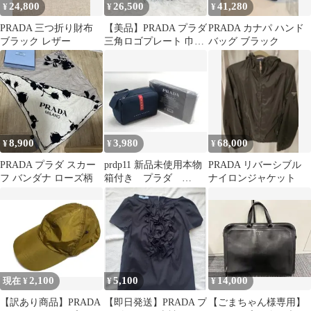
24,800
26,500
41,280
¥
¥
¥
PRADA 三つ折り財布
【美品】PRADA プラダ
PRADA カナパ ハンド
ブラック レザー
三角ロゴプレート 巾着
バッグ ブラック
ブラック ポーチ 白タグ
8,900
3,980
68,000
¥
¥
¥
PRADA プラダ スカー
prdp11 新品未使用本物
PRADA リバーシブル
フ バンダナ ローズ柄
箱付き プラダ
ナイロンジャケット
PRADA ノベルティト
ラベルポーチ
2,100
5,100
14,000
現在 ¥
¥
¥
【訳あり商品】PRADA
【即日発送】PRADA プ
【ごまちゃん様専用】