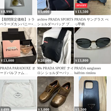
10%OFF
8,990
5,000
13,500
¥
¥
¥
【期間限定価格】トラ
archive PRADA SPORTS
PRADA サングラス べ
ベラーズカンパニー×プ
ショルダーバッグ ブラ
っ甲柄
ラダ トラベラーズノー
ック
ト チャーム
13,000
20,000
13,800
¥
¥
¥
PRADA PARADOXE オ
90s PRADA SPORT ナイ
PRADA sunglasses
ードパルファム
ロン ショルダーバッ
halfrim rimless
30ml(プレゼントBOX付
グ 黒
き)
499
3,000
5,500
¥
¥
¥