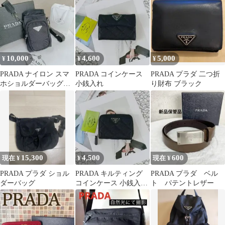
10,000
4,600
5,000
¥
¥
¥
PRADA ナイロン スマ
PRADA コインケース
PRADA プラダ 二つ折
ホショルダーバッグ
小銭入れ
り財布 ブラック
UI4
15,300
4,500
600
現在 ¥
¥
現在 ¥
PRADA プラダ ショル
PRADA キルティング
PRADA プラダ ベル
ダーバッグ
コインケース 小銭入れ
ト パテントレザー
ブラック