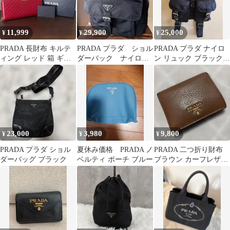
11,999
29,900
25,000
¥
¥
¥
PRADA 長財布 キルテ
PRADA プラダ ショル
PRADA プラダ ナイロ
ィング レッド 箱 ギャ
ダーバック ナイロ
ン リュック ブラック
ランティーカード付き
ン 三角ロゴ ブラッ
6677
ク
23,000
3,980
9,800
¥
¥
¥
PRADA プラダ ショル
夏休み価格 PRADA ノ
PRADA 二つ折り財布
ダーバッグ ブラック
ベルティ ポーチ ブルー
ブラウン カーフレザ
ー 牛革