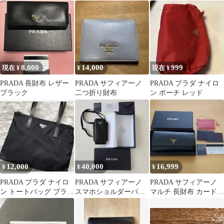
ンズ 正規品 箱・ギャラ
ブラック
ンティ付
8,000
14,000
999
現在 ¥
¥
現在 ¥
PRADA 長財布 レザー
PRADA サフィアーノ
PRADA プラダ ナイロ
ブラック
二つ折り財布
ン ポーチ レッド
12,000
40,000
16,999
¥
¥
¥
PRADA プラダ ナイロ
PRADA サフィアーノ
PRADA サフィアーノ
ン トートバッグ ブラッ
スマホショルダーバッ
マルチ 長財布 カードケ
ク
グ
ース付