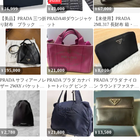
4%OFF
16,999
47,000
67,000
¥
¥
¥
【美品】PRADA 三つ折
PRADA48ダウンジャケ
【未使用】PRADA
り財布 ブラック テ
ット
2ML317 長財布 箱・ギ
スートナイロン 三角
ャランティ付 正規品
ロゴ 古銭入れ
195,000
21,000
8,000
¥
¥
¥
PRADA サフィアーノレ
PRADA プラダ カナパ
PRADA プラダ ナイロ
ザー 2WAY バケットバ
トートバッグ ピンク キ
ン ラウンドファスナー
ッグ ブラック
ャンバス ショルダーバ
長財布 三角ロゴ 黒 ブ
ッグ
ラック
2,780
21,800
13,500
¥
¥
¥