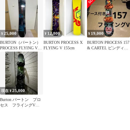
W26JP-107121 Mens
Process Flying V
Snowboard 152 155 157
159 ツインシェイプ オ
ールマウンテン 正規品
25,000
12,800
19,000
¥
¥
¥
BURTON（バートン）
BURTON PROCESS X
BURTON PROCESS 157
PROCESS FLYING V
FLYING V 155cm
& CARTEL ビンディン
156
グ
25,000
現在 ¥
Burton バートン プロ
セス フライングV
FLYING V ビンディン
グ