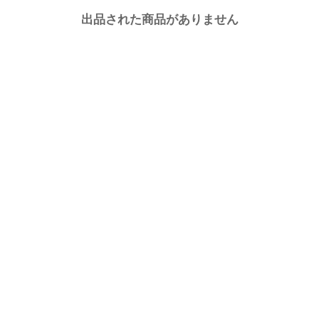
出品された商品がありません