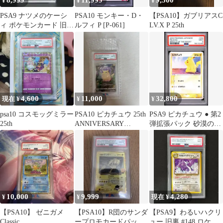
8,999
11,999
9,500
¥
¥
¥
PSA9 ナツメのケーシ
PSA10 モンキー・D・
【PSA10】ガブリアスC
ィ ポケモンカード 旧裏
ルフィ P [P-061]
LV.X P 25th
面 ジム拡張 ポケカ レ
アカード
4,600
11,000
32,800
現在 ¥
¥
¥
psa10 コスモッグミラー
PSA10 ピカチュウ 25th
PSA9 ピカチュウ ● 第2
25th
ANNIVERSARY
弾拡張パック 砂漠のき
COLLECTION
せき 022/053
10,000
9,999
4,280
¥
¥
現在 ¥
【PSA10】 ゼニガメ
【PSA10】R団のサンダ
【PSA9】わるいハクリ
Classic
ープロモカードパック
ュー 旧裏 #148 ロケッ