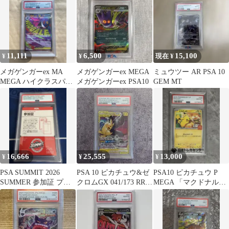
1周年
11,111
6,500
15,100
¥
¥
現在 ¥
メガゲンガーex MA
メガゲンガーex MEGA
ミュウツー AR PSA 10
MEGA ハイクラスパッ
メガゲンガーex PSA10
GEM MT
ク MEGAドリーム
PSA10
16,666
25,555
13,000
¥
¥
¥
PSA SUMMIT 2026
PSA 10 ピカチュウ&ゼ
PSA10 ピカチュウ P
SUMMER 参加証 プロ
クロムGX 041/173 RR
MEGA 「マクドナルド
モ
ポケモンカード
オリジナル 2025」