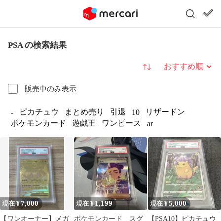
PSA の検索結果
並び替え
販売中のみ表示
ピカチュウ
まとめ売り
引退
リザードン
-
10
ポケモンカード
遊戯王
ワンピース
ar
7,000
1,199
5,000
現在 ¥
現在 ¥
現在 ¥
【ワンオーナー】メガ
ポケモンカード スグ
【PSA10】ピカチュウ