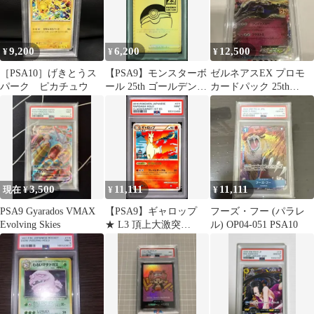
9,200
6,200
12,500
¥
¥
¥
［PSA10］げきとうス
【PSA9】モンスターボ
ゼルネアスEX プロモ
パーク ピカチュウ
ール 25th ゴールデンボ
カードパック 25th
ックス 002/015 ①
ANNIVERSARY psa10
3,500
11,111
11,111
現在 ¥
¥
¥
PSA9 Gyarados VMAX
【PSA9】ギャロップ
フーズ・フー (パラレ
Evolving Skies
★ L3 頂上大激突
ル) OP04-051 PSA10
011/080