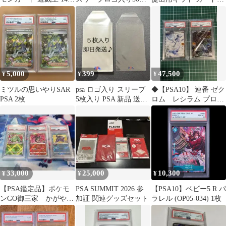
セット
入り
イバー スリーブ 梱包資
材 トレカ カードセーバ
ー ポケカ ワンピースカ
ード 遊戯王 BGS対応
5,000
399
47,500
¥
¥
¥
ミツルの思いやりSAR
psa ロゴ入り スリーブ
◆【PSA10】 連番 ゼク
PSA 2枚
5枚入り PSA 新品 送料
ロム レシラム プロモ
無料
カードパック 25th
33,000
25,000
10,300
¥
¥
¥
【PSA鑑定品】ポケモ
PSA SUMMIT 2026 参
【PSA10】ベビー5 R パ
ンGO御三家 かがやく
加証 関連グッズセット
ラレル (OP05-034) 1枚
リザードン カメック
ス フシギバナ