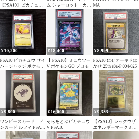
【PSA10】ピカチュウ
ム シャーロット・カタ
MA
ex コロちゃお 」①
クリ PSA10
10,200
18,400
8,999
¥
¥
¥
PSA10 ピカチュウ サイ
【 PSA10】ミュウツー
PSA10 にせオーキドは
バージャッジ ポケモン
V ポケモンGO プロモ
かせ 25th s8a-P 004/025
ポケカ
9,800
16,000
9,333
¥
¥
¥
ワンピースカード ド
そらをとぶピカチュウ
【PSA10】レックウザ
ンカード ルフィ PSA鑑
V PSA10
エネルギーマークミラ
定品 【ニカ】 【希少】
ー M2a 127/193