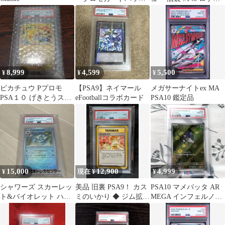
25th ANNIVERSARY
ト団
8,999
4,599
5,500
¥
¥
¥
ピカチュウ Pプロモ
【PSA9】ネイマール
メガサーナイトex MA
PSA１０ げきとうスパ
eFootballコラボカード
PSA10 鑑定品
ーク
15,000
12,900
4,999
¥
現在 ¥
¥
シャワーズ スカーレッ
美品 旧裏 PSA9！ カス
PSA10 マメバッタ AR
ト&バイオレット ハイ
ミのいかり ◆ ジム拡張
MEGA インフェルノX
クラスパック PSA10
第1弾 リーダーズスタ
ポケモンカード
ジアム