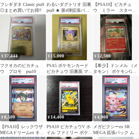
フシギダネ Classic psa9
わるいダグトリオ 旧裏
【PSA10】ピカチュ
◎まとめ買いでお得‼️
psa9 ★ 第4弾拡張パッ
ウ ミラー スタート
ク ロケット団
デッキ100 127/414
37,444
15,000
12,500
¥
¥
¥
フクオカのピカチュ
PSA5 ポケモンカード
【希少】ドンメル （メ
ウ プロモ psa10
ピカチュウ 旧裏面 マー
タモン） ポケモンGO
クあり
PSA9 未剥がし鑑定品
8,500
14,400
4,900
¥
¥
¥
【PSA10】レックウザ
PSA10 ピカチュウV ホ
メガピクシーex SR
MEGAドリームex キラ
イル ファミリー ポケモ
MEGA 拡張パック ムニ
127/193
ン ポケカ
キスゼロ キラ psa10