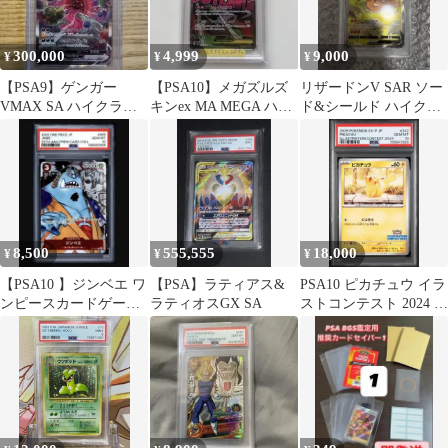
300,000
4,999
9,000
¥
¥
¥
【PSA9】ゲンガー
【PSA10】メガズルズ
リザードンV SAR ソー
VMAX SA ハイクラス
キンex MA MEGA ハイ
ド&シールド ハイクラ
デッキ 020/019
クラスパック MEGAド
スパック psa9
リ
8,500
555,555
18,000
¥
¥
¥
【PSA10 】ジンベエ ワ
【PSA】ラティアス&
PSA10 ピカチュウ イラ
ンピースカードゲーム
ラティオスGX SA
ストコンテスト 2024 プ
25周年エディション
ロモ