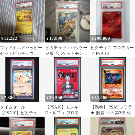
12,222
17,800
290,000
¥
¥
¥
マクドナルドハッピー
ピカチュウ：パッケー
ビクティニ プロモカー
セットピカチュウ
ジ版『ポケットモンス
ド PSA 10
PSA10
ター スカーレット』
PSA10
7,380
39,500
32,000
¥
¥
¥
タイムセール
【PSA10】モンキー・
【渦巻】 PSA9 プテラ
【PSA10】ピカチュウ
D・ルフィ プロモ
★ 旧裏 neo3 第3弾 めざ
ex コロちゃお 」連番
magazine マガジン20
める伝説 No142
出品①A