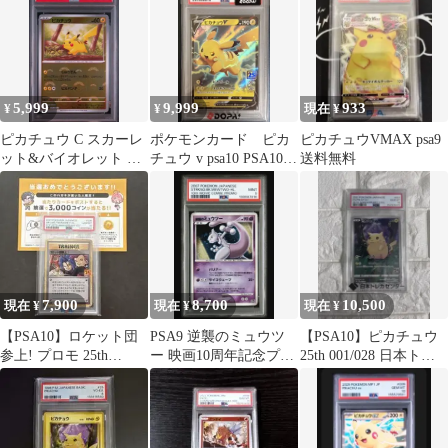
5,999
9,999
933
¥
¥
現在 ¥
ピカチュウ C スカーレ
ポケモンカード ピカ
ピカチュウVMAX psa9
ット&バイオレット 強
チュウ v psa10 PSA10
送料無料
化拡張パック ポケモン
ピカチュウ V ポケカ
カード15…
7,900
8,700
10,500
現在 ¥
現在 ¥
現在 ¥
【PSA10】ロケット団
PSA9 逆襲のミュウツ
【PSA10】ピカチュウ
参上! プロモ 25th
ー 映画10周年記念プレ
25th 001/028 日本トレ
ANNIVERSARY
ミアムシート 10th
カセンター当選品