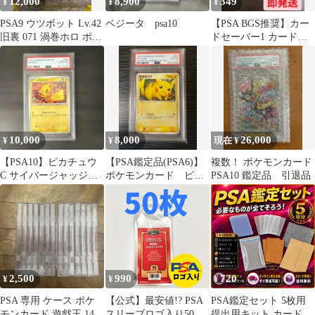
12,000
8,900
349
¥
¥
¥
PSA9 ウツボット Lv.42
ベジータ psa10
【PSA BGS推奨】カー
旧裏 071 渦巻ホロ ポケ
ドセーバー1 カードセ
モンジャングル
イバー1 鑑定用キッド1
セット
10,000
8,000
26,000
¥
¥
現在 ¥
【PSA10】ピカチュウ
【PSA鑑定品(PSA6)】
複数！ ポケモンカード
C サイバージャッジ
ポケモンカード ピカ
PSA10 鑑定品 引退品
psa10
チュウ 037/082
2,500
990
720
¥
¥
¥
PSA 専用 ケース ポケ
【公式】最安値!? PSA
PSA鑑定セット 5枚用
モンカード 遊戯王 14個
スリーブロゴ入り50枚
提出用キット カードセ