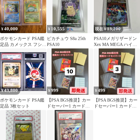
40,000
10,555
13,200
¥
¥
現在 ¥
ポケモンカード PSA鑑
ピカチュウ S8a 25th
PSA10メガリザードン
定品 カメックス フシギ
PSA10
Xex MA MEGA ハイク
バナ 旧裏
ラスパック MEGA
43,800
999
499
¥
¥
¥
ポケモンカード PSA鑑
【PSA BGS推奨】カー
【PSA BGS推奨】カー
定品 3枚セット
ドセーバー1 カードセ
ドセーバー1 カードセ
イバー1 鑑定用キッド
イバー1 鑑定用キッド3
10セット
セット