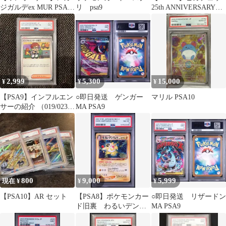
ジガルデex MUR PSA9
リ psa9
25th ANNIVERSARY
300円スタート
COLLECTION
2,999
5,300
15,000
¥
¥
¥
【PSA9】インフルエン
○即日発送 ゲンガー
マリル PSA10
サーの紹介 （019/023）
MA PSA9
コロちゃお
800
9,000
5,999
現在 ¥
¥
¥
【PSA10】AR セット
【PSA8】ポケモンカー
○即日発送 リザードン
ド旧裏 わるいデンリ
MA PSA9
ュウ 闇、そして光
へ…