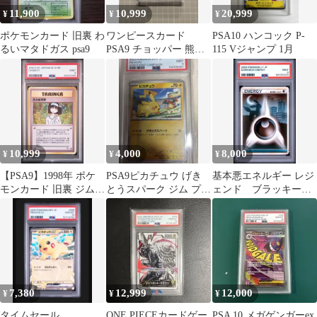
11,900
10,999
20,999
¥
¥
¥
ポケモンカード 旧裏 わ
ワンピースカード
PSA10 ハンコック P-
るいマタドガス psa9
PSA9 チョッパー 熊本
115 Vジャンプ 1月
スペシャル
10,999
4,000
8,000
¥
¥
¥
【PSA9】1998年 ポケ
PSA9ピカチュウ げき
基本悪エネルギー レジ
モンカード 旧裏 ジム拡
とうスパーク ジム プロ
ェンド ブラッキー
張第1弾 お上品攻撃 エ
モ
psa9
リカ
7,380
12,999
12,000
¥
¥
¥
タイムセール
ONE PIECEカードゲー
PSA 10 メガゲンガーex