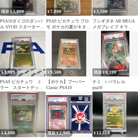
5,000
7,800
3,500
現在 ¥
¥
¥
PSA10ダイゴのダンバ
PSA9 ピカチュウ プロ
フシギダネ AR MEGA
ル SVOD スターターセ
モ ポケカの夏がキタ
メガブレイブ キラ
ットex
白かけ無し
064/063 PSA9
3,999
9,500
8,100
¥
¥
現在 ¥
PSA9 ピカチュウ ミ
【ポケカ】ブーバー
ナミ r パラレル
ラー スタートデッキ
Classic PSA10
psa10
100 MC 225/742
4,000
2,900
12,666
¥
現在 ¥
¥