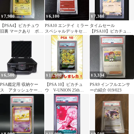
7,980
6,100
7,380
¥
¥
¥
【PSA4】ピカチュウ
PSA10 エンテイ ミラー
タイムセール
旧裏 マークあり ポケ
スペシャルデッキセッ
【PSA10】ピカチュウ
モンカード
ト ポケモン ポケカ
ex コロちゃお 」連番
出品②A
6,500
11,980
3,334
¥
¥
¥
PSA鑑定用 収納ケー
【PSA 10】ピカチュ
PSA9 インフルエンサ
ス アタッシュケース
ウ V-UNION 25th
ーの紹介 019/023
ストレージボックス ア
ANNIVERSARY
ルミ製 黒色