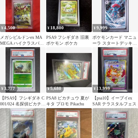
4,500
18,800
9,999
¥
¥
¥
メガシビルドンex MA
PSA9 フシギダネ 旧裏
ポケモンカード マニュ
MEGA ハイクラスパッ
ポケモン ポケカ
ーラ スタートデッキ
ク MEGAドリームex
100 746/742 PSA10
キ…
3,777
5,680
13,999
¥
¥
¥
【PSA9】フシギダネ C
PSA8 ピカチュウ 夏が
【psa10】イーブイex
001/024 名探偵ピカチュ
キタ プロモ Pikachu
SAR テラスタルフェス
ウ キラ ホロ