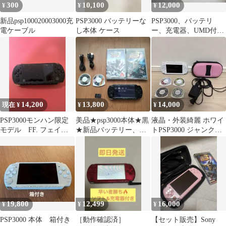
300
10,100
12,000
¥
¥
¥
新品psp100020003000充
PSP3000 バッテリーな
PSP3000、バッテリ
電ケーブル
し本体 ケース
ー、充電器、UMD付き
動作確認できました。
14,200
13,800
14,000
現在 ¥
¥
¥
PSP3000モンハン限定
美品★psp3000本体★黒
液晶・外装綺麗 ホワイ
モデル FF. フェイト
★新品バッテリー、ゲ
トPSP3000 ジャンク出
等ゲーム付き、ビデオ
ーム、メモリー、新品
品
etc
充電器付き
19,800
12,499
16,000
¥
¥
¥
PSP3000 本体 箱付き
［動作確認済］
【セット販売】Sony