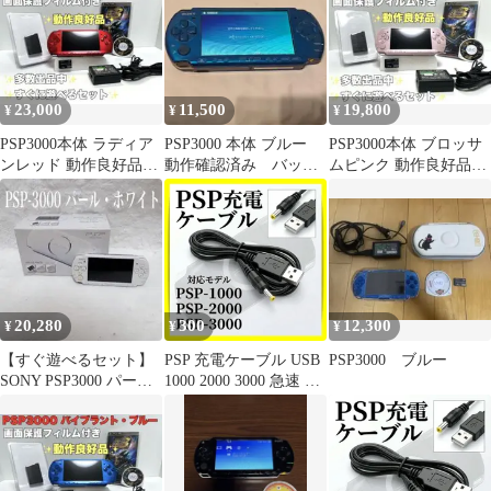
ッテリーフタ（背面カ
部品 パーツ 交換 修理
バー）プレイステーシ
電池
ョンポータブルの修理
やメンテナンスに使え
る互換品のバックカバ
23,000
11,500
19,800
¥
¥
¥
ー。紛失や破損時に役
立つ予備パーツ、周辺
PSP3000本体 ラディア
PSP3000 本体 ブルー
PSP3000本体 ブロッサ
機器・アクセサリーで
ンレッド 動作良好品す
動作確認済み バッテ
ムピンク 動作良好品す
す。
ぐ遊べるセット
リーあり
ぐ遊べるセット
20,280
300
12,300
¥
¥
¥
【すぐ遊べるセット】
PSP 充電ケーブル USB
PSP3000 ブルー
SONY PSP3000 パール
1000 2000 3000 急速 プ
ホワイトバリューパッ
レステ 1m プレイステ
ク箱付き
ーション ポータブル ソ
ニー sony