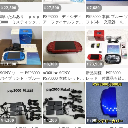
22,500
27,500
7,680
¥
¥
¥
箱いたみあり ｐｓｐ
PSP3000 ディシディ
PSP3000 本体 ブルー ソ
3000 ミスティックシ
ア ファイナルファン
フト6本 充電器 4GB
ルバー 本体 付属品
タジー FF20th限定モ
SDカード付き
等
デル
13,500
8,300
23,900
¥
¥
¥
SONY ソニー PSP3000
m3681★ SONY
新品同様 PSP3000
バイブラント・ブルー
PSP3000 本体 レッド
レッド 付属品も綺麗
ジャンク品
な美品 液晶画面は無
傷
4,300
4,200
700
¥
¥
¥