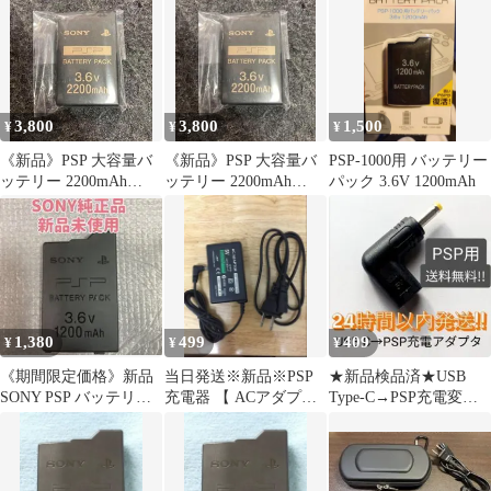
3,800
3,800
1,500
¥
¥
¥
《新品》PSP 大容量バ
《新品》PSP 大容量バ
PSP-1000用 バッテリー
ッテリー 2200mAh
ッテリー 2200mAh
パック 3.6V 1200mAh
PSP-280 ソニー純正品
PSP-280 ソニー純正品
1,380
499
409
¥
¥
¥
《期間限定価格》新品
当日発送※新品※PSP
★新品検品済★USB
SONY PSP バッテリー
充電器 【 ACアダプタ
Type-C→PSP充電変換
PSP-S110 純正
ー】 家庭用コンセント
コネクタ【PSP】