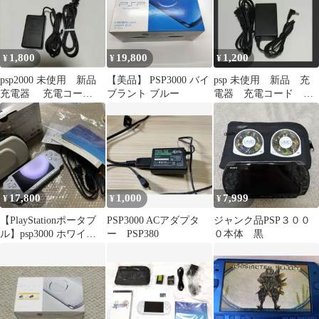
1,800
19,800
1,200
¥
¥
¥
psp2000 未使用 新品
【美品】 PSP3000 バイ
psp 未使用 新品 充
充電器 充電コー
ブラント ブルー
電器 充電コード ケ
ド 純正品 正規品
ーブル
17,800
1,000
7,999
¥
¥
¥
【PlayStationポータブ
PSP3000 ACアダプタ
ジャンク品PSP３００
ル】psp3000 ホワイト
ー PSP380
０本体 黒
箱付き