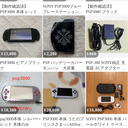
【動作確認済】
SONY PSP3000ブルー
【動作確認済】
PSP3000 本体 レッド
プレーステーションポ
PSP3000 ブラック
充電器 メモリーカー
ータブル 中古品
ド8GB付き
15,000
2,200
660
¥
¥
¥
PSP3000 ピアノブラッ
PSP バッテリーカバー
PSP-380 SONY純正 充
ク
モンハン 大容量
電器 ACアダプター 各
PSP3000/2000用
機種対応
10,380
20,000
16,000
¥
¥
¥
psp3000本体 シルバー×
PSP3000 本体 うたのプ
SONY PSP3000 本体 パ
レッド 本体のみ
リンスさまっ♪AllStarモ
ールホワイト ケースア