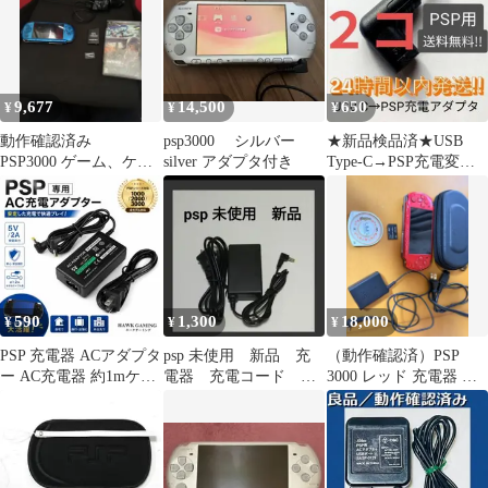
9,677
14,500
650
¥
¥
¥
動作確認済み
psp3000 シルバー
★新品検品済★USB
PSP3000 ゲーム、ケー
silver アダプタ付き
Type-C→PSP充電変換
ブル、バッテリー付き
コネクタ【PSP】２コ
セット
590
1,300
18,000
¥
¥
¥
PSP 充電器 ACアダプタ
psp 未使用 新品 充
（動作確認済）PSP
ー AC充電器 約1mケー
電器 充電コード ケ
3000 レッド 充電器 メ
ブル 交換用 予備用
ーブル
モリースティック付