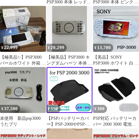
PSP3000 本体 レッド
PSP3000 本体 ピンク モ
ソフト&充電器付き
ンハン3rd 充電器付き
22,999
20,299
13,700
¥
¥
¥
【極美品✨】PSP3000
【極美品】PSP3000 キ
【美品】SONY
パールホワイト 外箱 説
ングダムハーツ 本体 バ
PSP3000 ホワイト 白 本
明書付き 動作確認済み
ッテリー付き
体のみ
37,500
550
300
¥
¥
¥
未使用 新品psp3000
【PSPバッテリーカバ
PSP対応 バッテリーカ
うたプリ
ー】PSP-2000やPSP-
バー 2000 3000 電池蓋
3000に対応するブラッ
蓋 プレイステーション
ク（黒色）の交換用バ
ポータブル対応 カバー