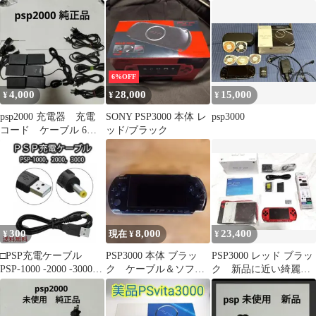
デルジャンク品
ダプタバッテリーソフ
ト付
6%OFF
4,000
28,000
15,000
¥
¥
¥
psp2000 充電器 充電
SONY PSP3000 本体 レ
psp3000
コード ケーブル 6セ
ッド/ブラック
ット 純正品 正規品
300
8,000
23,400
¥
現在 ¥
¥
□PSP充電ケーブル
PSP3000 本体 ブラッ
PSP3000 レッド ブラッ
PSP-1000 -2000 -3000
ク ケーブル＆ソフト
ク 新品に近い綺麗な
対応 USB
付き バッテリー無し
美品 付属品も美品