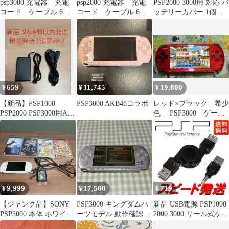
psp3000 充電器 充電
psp2000 充電器 充電
PSP2000 3000用 対応 バ
コード ケーブル 6セ
コード ケーブル 6セ
ッテリーカバー 1個
ット 純正品 正規品
ット 純正品 正規品
メタリックブルー
659
11,745
19,800
¥
¥
¥
【新品】PSP1000
PSP3000 AKB48コラボ
レッド×ブラック 希少
PSP2000 PSP3000用AC
色 PSP3000 ゲーム
アダプター充電器
機 セット
9,999
17,500
719
¥
¥
¥
【ジャンク品】SONY
PSP3000 キングダムハ
新品 USB電源 PSP1000
PSP3000 本体 ホワイト
ーツモデル 動作確認済
2000 3000 リール式ケー
ソフト4本セット
み
ブル付き