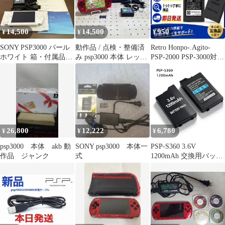
14,500
14,500
950
¥
¥
¥
SONY PSP3000 パール
動作品 / 点検・整備済
Retro Honpo-.Agito-
ホワイト 箱・付属品あ
み psp3000 本体 レッド
PSP-2000 PSP-3000対応
り
×ブラック（付属品あ
psp バッテリー 互換
り）
バッテリー 充電池
PSP-S110互換
1200mAh GAMER'S
QUEST 黒 互換電
池 レトロ本舗アジト
26,800
12,222
6,780
¥
¥
¥
psp3000 本体 akb 動
SONY psp3000 本体一
PSP-S360 3.6V
作品 ジャンク
式
1200mAh 交換用バッテ
リー PSP3000/2000用