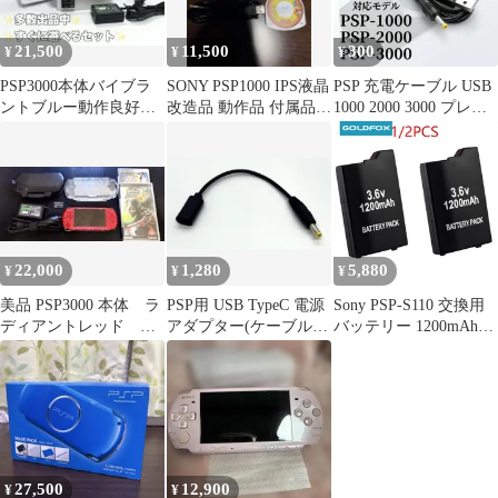
21,500
11,500
300
¥
¥
¥
PSP3000本体バイブラ
SONY PSP1000 IPS液晶
PSP 充電ケーブル USB
ントブルー動作良好品
改造品 動作品 付属品複
1000 2000 3000 プレス
すぐ遊べるセット
数あり
テ 急速 1m プレイステ
ーション ポータブル ソ
ニー sony
22,000
1,280
5,880
¥
¥
¥
美品 PSP3000 本体 ラ
PSP用 USB TypeC 電源
Sony PSP-S110 交換用
ディアントレッド 充
アダプター(ケーブル
バッテリー 1200mAh
電スタンド付き
型)
PSP-2000/3000対応
27,500
12,900
¥
¥