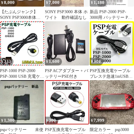
8,000
7,000
1,180
¥
¥
¥
【たぶんジャンク】
SONY PSP3000 本体 ホ
新品 PSP-2000 PSP-
SONY PSP3000本体ソ
ワイト 動作確認なし
3000用 バッテリー PSE
フト7本収納ケース付き
認定
充電器無し
333
1,600
300
¥
¥
¥
PSP-1000 PSP-2000
PSP ACアダプター + バ
PSP互換充電ケーブル
PSP-3000 USB 充電ケー
ッテリーPSE付き
プレステ急速1mUSB
ブル 黒
100020003000 psp
1,300
300
7,999
¥
¥
¥
pspバッテリー 未使
PSP互換充電ケーブル
限定カラー psp3000