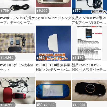
750
9,000
650
¥
¥
¥
PSPポーチ&USB充電ケ
psp3000 SONY ジャンク
良品／ A'class PSP用 A
ーブ、データケーブル
アダプター USBポート
の電源コード 新品セッ
充電器 ブラック
ト
14,980
980
1,180
¥
¥
¥
PSP3000 ゲーム機本体
PSP2000 3000用 大容量
新品 PSP-2000 PSP-
セット
対応 バッテリーカバー
3000用 大容量バッテリ
1個 ホワイト
ー 3600mAh
14,999
7,500
15,000
¥
現在 ¥
¥