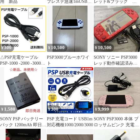
用 新品
プレステ急速1mUSB
レッド&ブラック ジ
100020003000 psp
ャンク
300
10,500
10,500
¥
¥
¥
△PSP充電ケーブル
PSP3000ブルーホワイ
SONY ソニー PSP3000
PSP-1000 -2000 -3000
ト
レッド動作確認済み
対応 USB
〈ジャンク扱い〉
1,580
300
9,999
¥
¥
¥
SONY PSP バッテリー
PSP 充電コード USB1m
SONY PSP3000 本体 ブ
パック 1200mAh 即日発
対応機種1000/2000/3000
ロッサムピンク 充電器
送⭕️
付き ジャンク