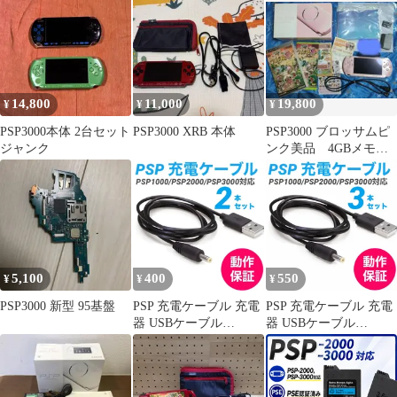
14,800
11,000
19,800
¥
¥
¥
PSP3000本体 2台セット
PSP3000 XRB 本体
PSP3000 ブロッサムピ
ジャンク
ンク美品 4GBメモス
テ 箱 説明書 UMD
他セット
5,100
400
550
¥
¥
¥
PSP3000 新型 95基盤
PSP 充電ケーブル 充電
PSP 充電ケーブル 充電
器 USBケーブル
器 USBケーブル
PSP1000 2000 3000 ２本
PSP1000 2000 3000 3本
セット
セット