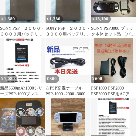
1,380
1,380
13,100
¥
¥
¥
SONY PSP ２０００・
SONY PSP ２０００・
SONY PSP3000 ブラッ
３０００用バッテリー
３０００用バッテリー
ク本体セット品 （バッ
006
007
テリー無し）
1,080
300
600
¥
¥
¥
新品3600mAh1000シリ
△PSP充電ケーブル
PSP1000 PSP2000
ーズPSP-1000プレステ
PSP-1000 -2000 -3000
PSP3000 PSP用ACアダ
3.6V PSE認証
対応 USB
プター充電器