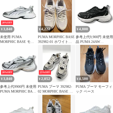
20%OFF
3,840
4,222
4,800
¥
¥
¥
未使用 PUMA
PUMA MORPHIC BASE
参考上代9,900円 未使用
MORPHIC BASE モー
392982-01 ホワイト
品 PUMA 24AW
フィック ベース スニー
28.0cm
MORPHIC BASE モー
カー プーマ 392982 02
フィックベース スニー
ホワイト 28.5cm
カー シューズ 靴 プー
（4774M）
マ 392982-03 ブラック/
ホワイト
20%OFF
25%OFF
3,840
2,052
4,500
¥
¥
¥
参考上代9900円 未使用
PUMA プーマ 392982-
PUMA プーマ モーフィ
PUMA MORPHIC BASE
02 MORPHIC BASE モ
ック ベース
モーフィック ベース プ
ーフィック BASE スニ
ーマ 392982-02 グレー
ーカー size23.5/白 ■■レ
27.5cm （15870M）
ディース