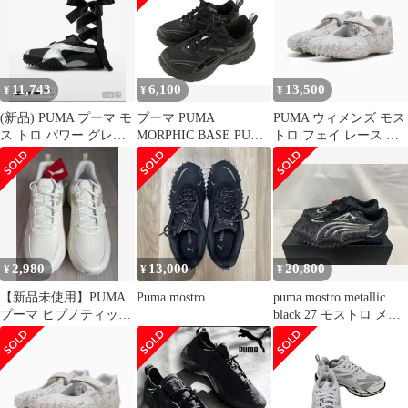
11,743
6,100
13,500
¥
¥
¥
(新品) PUMA プーマ モ
プーマ PUMA
PUMA ウィメンズ モス
ス トロ パワー グレー
MORPHIC BASE PUMA
トロ フェイ レース ス
ス ブラック バレエコア
BLACKST 392982-04 モ
ニーカー 24.5
250
ーフィック ベース
23cm 黒 ブラック スニ
ーカー シューズ 靴
2,980
13,000
20,800
¥
¥
¥
【新品未使用】PUMA
Puma mostro
puma mostro metallic
プーマ ヒプノティック
black 27 モストロ メタ
398610
リック