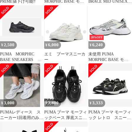
PRIME値下げ可能‼️
MORPHIC BASE モー
BRACE MID UNISEX
フィック ベース スニー
BLUE スニーカー
カー プーマ 392982 01
ホワイト 28cm
（4773M）
20%OFF
2,500
6,000
6,240
¥
¥
¥
PUMA MORPHIC
エミ プーマスニーカ
未使用 PUMA
BASE SNEAKERS ２
ー
MORPHIC BASE モー
４センチ
フィック ベース スニー
カー プーマ 392982 01
ホワイト 25.5cm
（5022M）
3,000
2,800
3,333
¥
¥
¥
PUMAレディース ス
PUMA プーマ モーフィ
PUMA プーマ モーフィ
ニーカー1回着用のみ
ックベース 厚底スニー
ック レトロ スニーカ
25㎝ 白地にミントと
カー 黒 23 美品 即日発
ー
パープル
送