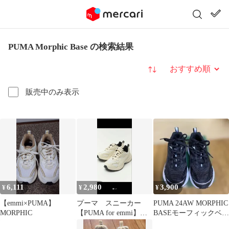
PUMA Morphic Base の検索結果
並び替え
販売中のみ表示
6,111
2,980
3,900
¥
¥
¥
【emmi×PUMA】
プーマ スニーカー
PUMA 24AW MORPHIC
MORPHIC
【PUMA for emmi】
BASEモーフィックベー
MORPHIC BASE
ススニーカーシューズ