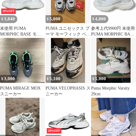
20%OFF
3,840
5,000
4,800
¥
¥
¥
未使用 PUMA
PUMA ユニセックス プ
参考上代9900円 未使用
MORPHIC BASE モー
ーマ モーフィック ベー
PUMA MORPHIC BASE
フィック ベース スニー
ス スニーカー
モーフィック ベース プ
カー プーマ 392982 01
ーマ 392982-01 ホワイ
ホワイト 28.5cm
ト 27.5cm （5108M）
（4775M）
3,000
5,100
5,000
¥
¥
¥
PUMA MIRAGE MOX
PUMA VELOPHASIS ス
Puma Morphic Varsity
スニーカー
ニーカー
29cm
20%OFF