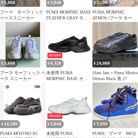
5,000
3,840
3,500
¥
¥
¥
プーマ モーフィック
PUMA MORPHIC BASE
PUMA MORPHIC
ベーススニーカー
FEATHER GRAY モー
ATMOS /プーマ モーフ
フィック ベース スニー
ィック アトモス 24.5
カー プーマ 392982-02
ホワイト （4528M）
10%OFF
3,600
4,320
24,000
¥
¥
¥
プーマ モーフィック ベ
未使用 PUMA
Slam Jam × Puma Mostro
ース スニーカー
MORPHIC BASE モー
Deboss Black 黒 27
フィック ベース スニー
カー プーマ 392982 04
ブラック 28.5cm
（16749M）
20%OFF
14,500
3,840
3,899
¥
¥
¥
PUMA MOSTRO XC
未使用 PUMA
PUMA プーマ MCQ