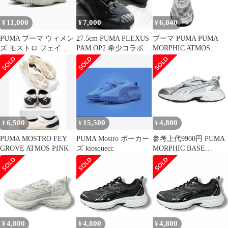
11,000
7,000
6,040
¥
¥
¥
PUMA プーマ ウィメン
27.5cm PUMA PLEXUS
プーマ PUMA PUMA
ズ モストロ フェイ レ
PAM OP2 希少コラボ
MORPHIC ATMOS
ース スニーカー
PINK PUMA WHITE レ
ディース JPN：24.5
6,500
15,500
4,800
¥
¥
¥
PUMA MOSTRO FEY
PUMA Mostro ポーカー
参考上代9900円 PUMA
GROVE ATMOS PINK
ズ kiosquecc
MORPHIC BASE
FEATHER モーフィッ
ク ベース スニーカー
プーマ 392982-02 ホワ
イト （4526M）
4,800
4,800
4,800
¥
¥
¥