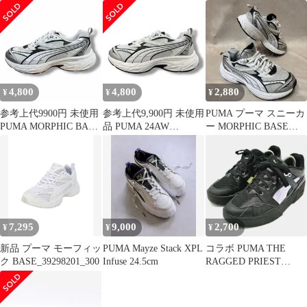
フィック ベース スニー
モーフィック ベース プ
ク ベース スニーカー
カー プーマ 392982 01
ーマ 392982-01 ホワイ
プーマ 392982-02 ホワ
ブラック 28.5cm
ト 25cm （5107M）
イト （4527M）
（4771M）
4,800
4,800
2,880
¥
¥
¥
参考上代9900円 未使用
参考上代9,900円 未使用
PUMA プーマ スニーカ
PUMA MORPHIC BASE
品 PUMA 24AW
ー MORPHIC BASE
モーフィック ベース プ
MORPHIC BASE モー
FEATHER GRAY モー
ーマ 392982-02 グレー
フィックベース スニー
フィック ベース
29 29cm （5105M）
カー シューズ 靴 プー
392982-02 24㎝ レディ
マ 392982-2 グレー
ース ユニセックス
USED
7,295
9,000
2,700
¥
¥
¥
新品 プーマ モーフィッ
PUMA Mayze Stack XPL
コラボ PUMA THE
ク BASE_39298201_300
Infuse 24.5cm
RAGGED PRIEST
24.5cm スニーカー