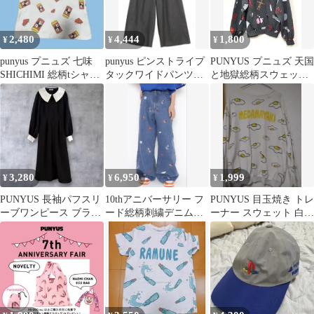
2,480
4,444
1,800
¥
¥
¥
punyus プニュズ 七味
punyus ピンストライプ
PUNYUS プニュズ 天国
SHICHIMI 総柄tシャツ
タックワイドパンツ
と地獄総柄スウェット
サイズ1 ロゴt
サイズ3
スウェット size2 (L-LL
相当)/チャコールグレ
ー ■■レディース
3,280
6,950
1,999
¥
¥
¥
PUNYUS 長袖パフスリ
10thアニバーサリー フ
PUNYUS 目玉焼き トレ
ーブワンピース ブラッ
ード総柄刺繍デニム☆
ーナー スウェット 白
ク サイズ2
サイズ3
サイズ2