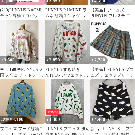
1,900
3,550
4,300
¥
¥
¥
(219)PUNYUS NAOMI
PUNYUS RAMUNE ラ
【美品】プニュズ
チャン総柄エコバッグ
ムネ 総柄 Tシャツ ホワ
PUNYUS プレステ コラ
非売品
イト
ボ ロゴ刺繍キャップ
3,500
2,850
2,780
¥
¥
¥
☘️T23506☘️PUNYUS 天
PUNYUS すき焼き
【美品】PUNYUS プニ
国 スウェット トレーナ
NIPPON スウェット ト
ュズ チェックプリーツ
ー 3
レーナー 美品 未使
スカート グリーン系 サ
用品
イズ2
6%OFF
4,400
1,400
4,400
現在 ¥
¥
¥
プニュズ フード総柄ニ
PUNYUS プニュズ 渡辺
新品 PUNYUS プニ
ット サックス(レモン)
直美 PN18SS-099-6-15
ュズ 目玉焼き 総柄ス