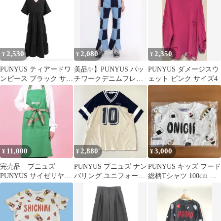
2,530
2,080
2,350
¥
¥
¥
PUNYUS ティアードワ
美品✨】PUNYUS パッ
PUNYUS ダメージスウ
ンピース ブラック サイ
チワークデニムフレア
ェット ピンク サイズ4
ズ3
パンツ 2サイズ デニム
パンツ
11,000
2,880
3,000
¥
¥
¥
完売品 プニュズ
PUNYUS プニュズ ナン
PUNYUS キッズ フード
PUNYUS サイゼリヤ
バリング ユニフォーム
総柄Tシャツ 100cm 新
コラボ エプロン フ
Tシャツ サイズ4 メッ
品 おにぎり
リーサイズ
シュ