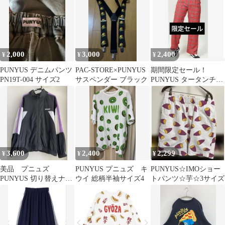
2,000
3,000
2,400
¥
¥
¥
PUNYUS デニムパンツ
PAC-STORE×PUNYUS
期間限定セール！
PN19T-004 サイズ2
サスペンダー ブラック
PUNYUS タータンチェ
ックパンツ サイズ3
美品
3,600
2,400
2,299
¥
¥
¥
美品 プニュズ
PUNYUS プニュズ キ
PUNYUS☆IMOショー
PUNYUS 切り替えナイ
ウイ 総柄半袖サイズ4
トパンツ☆芋☆3サイズ
ロンジャケット ジャ
ンパー3