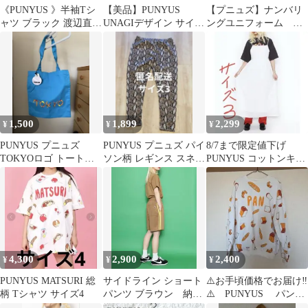
《PUNYUS 》半袖Tシ
【美品】PUNYUS
【プニュズ】ナンバリ
ャツ ブラック 渡辺直美
UNAGIデザイン サイズ
ングユニフォーム ナ
★サイズ4
2 Tシャツ 渡辺直美ち
イロンプルオーバー
ゃん M
オーバーサイズ
1,500
1,899
2,299
¥
¥
¥
PUNYUS プニュズ
PUNYUS プニュズ パイ
8/7まで限定値下げ
TOKYOロゴ トートバ
ソン柄 レギンス スネー
PUNYUS コットンキャ
ッグ
ク柄 サイズ3
ミワンピース 大きいサ
イズ
4,300
2,900
2,400
¥
¥
¥
PUNYUS MATSURI 総
サイドライン ショート
⚠️お手頃価格でお届け‼️
柄 Tシャツ サイズ4
パンツ ブラウン 納
⚠️ PUNYUS パン
豆 punyus
柄 トレーナー サイ