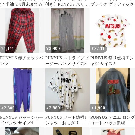
ツ 半袖 ☆8月末まで☆
付き】PUNYUS スリッ
ブラック グラフィック
トロングスカート ブラ
ック 2
1,111
2,490
3,111
¥
¥
¥
PUNYUS 赤チェックパ
PUNYUS ストライプ イ
PUNYUS 祭り総柄Ｔシ
ンツ
ージーパンツ サイズ3
ャツ サイズ2
2,300
2,980
1,900
¥
¥
¥
PUNYUS ジャージカー
PUNYUS フード総柄T
PUNYUS デニム ロング
ゴパンツ サイズ4
シャツ おにぎり
コート バック刺繍
ONIGIRI サイズ4 プニ
ュズ