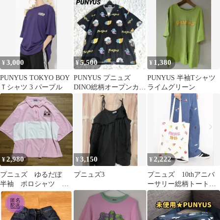
ズ3
3,000
5,500
1,380
¥
¥
¥
PUNYUS TOKYO BOY
PUNYUS プニュズ
PUNYUS 半袖Tシャツ
Ｔシャツ 3 パープル
DINO総柄オープンカラ
ライムグリーン
ーシャツ 恐竜と貝殻 ブ
ラック
2,980
3,150
2,222
¥
¥
¥
プニュズ ゆるだぼ
プニュズ3
プニュズ 10thアニバ
半袖 ポロシャツ ピ
ーサリー総柄トートバ
ンク XL
ッグ