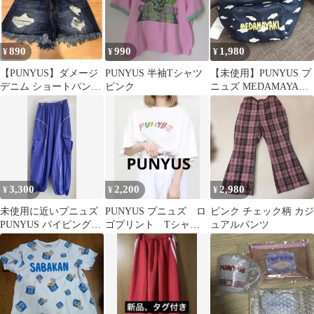
890
990
1,980
¥
¥
¥
【PUNYUS】ダメージ
PUNYUS 半袖Tシャツ
【未使用】PUNYUS プ
デニム ショートパンツ
ピンク
ニュズ MEDAMAYAKI
フリンジ サイズ1
ボディバッグ
3,300
2,200
2,980
¥
¥
¥
未使用に近いプニュズ
PUNYUS プニュズ ロ
ピンク チェック柄 カジ
PUNYUS パイピングナ
ゴプリント Tシャツ
ュアルパンツ
イロンカーゴパンツ
ホワイト 3
紫 完売品 美品