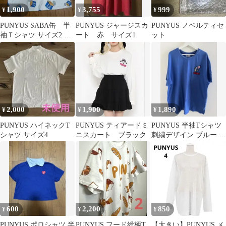
1,900
3,755
999
¥
¥
¥
PUNYUS SABA缶 半
PUNYUS ジャージスカ
PUNYUS ノベルティセ
袖Ｔシャツ サイズ2 美
ート 赤 サイズ1
ット
品
2,000
1,900
1,890
¥
¥
¥
PUNYUS ハイネックT
PUNYUS ティアードミ
PUNYUS 半袖Tシャツ
シャツ サイズ4
ニスカート ブラック
刺繍デザイン ブルー サ
イズ4
600
2,200
850
¥
¥
¥
PUNYUS ポロシャツ 半
PUNYUS フード総柄T
【大きい】PUNYUS メ