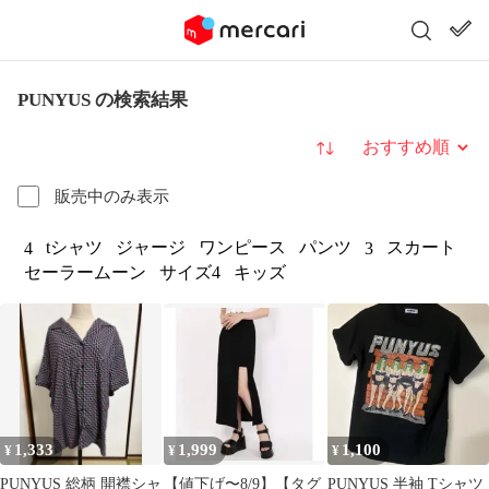
PUNYUS の検索結果
並び替え
販売中のみ表示
tシャツ
ジャージ
ワンピース
パンツ
スカート
4
3
セーラームーン
サイズ4
キッズ
1,333
1,999
1,100
¥
¥
¥
PUNYUS 総柄 開襟シャ
【値下げ〜8/9】【タグ
PUNYUS 半袖 Tシャツ