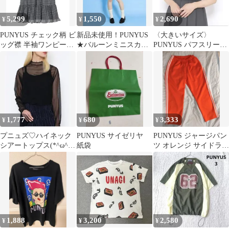
5,299
1,550
2,690
¥
¥
¥
PUNYUS チェック柄 ビ
新品未使用！PUNYUS
〈大きいサイズ〉
ッグ襟 半袖ワンピース
★バルーンミニスカー
PUNYUS パフスリーブ
最終値下げ
ト★サイズ3 ブラック
ボウタイブラウス サイ
ズ2
1,777
680
3,333
¥
¥
¥
プニュズ♡ハイネック
PUNYUS サイゼリヤ
PUNYUS ジャージパン
シアートップス(*^ω^*)
紙袋
ツ オレンジ サイドライ
サイズ4
ン 人参刺繍
1,888
3,200
2,580
¥
¥
¥