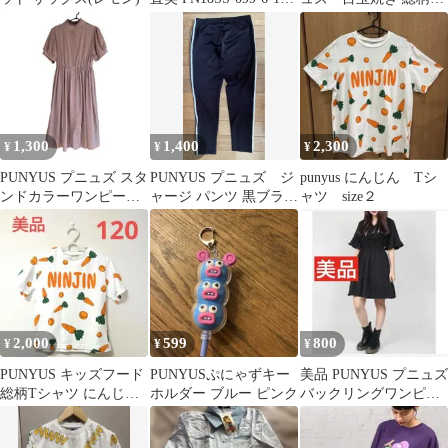
枝豆 スウェット size2/
ウェットショーパン
緑 ■■ レディース
大きいサイズ
1,300
1,400
2,300
¥
¥
¥
PUNYUS プニュズ スタ
PUNYUS プニュズ ジ
punyus にんじん Tシ
ンドカラーワンピース
ャージ パンツ 黒ブラッ
ャツ size２
ベージュ サイズ1 半袖
ク サイズ3 XL
2,000
599
800
¥
¥
¥
PUNYUS キッズフード
PUNYUSぷにゃずキー
美品 PUNYUS プニュズ
総柄Tシャツ にんじん
ホルダー ブルー ピンク
バックリングワンピー
120 プニュズ かずぅ
ス ブラック 黒 半袖 M