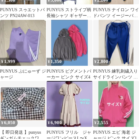
1,500
3,000
2,200
¥
¥
¥
PUNYUS スゥエットパ
PUNYUS ストライプ柄
PUNYUS ナイロン ワイ
ンツ PN24AW-013
長袖シャツ ギャザーデ
ドパンツ イージーパン
ザイン
ツ
1,999
1,350
2,800
¥
¥
¥
PUNYUS ぷにゅーず ジ
PUNYUS ピグメントパ
PUNYUS 練乳刺繍入り
ャージ
ーカー ピンク サイズ4
サイドラインパンツ ブ
ルー
6,050
6,900
2,555
¥
¥
¥
【 即日発送 】punyus
PUNYUS フリル ジャ
PUNYUS エビ 海老 ジ
ギンガムチェックワン
ージワンピースL〜XL
ャージ ピンク サイズ1