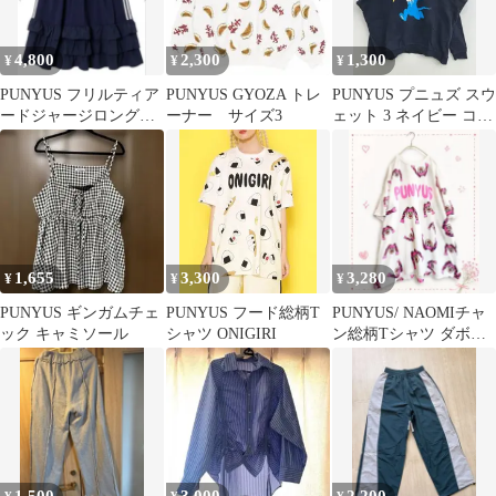
4,800
2,300
1,300
¥
¥
¥
PUNYUS フリルティア
PUNYUS GYOZA トレ
PUNYUS プニュズ スウ
ードジャージロングス
ーナー サイズ3
ェット 3 ネイビー コッ
カート 3
トン スウェット 前面プ
リント ブランドロゴ 長
袖 レディース
1,655
3,300
3,280
¥
¥
¥
PUNYUS ギンガムチェ
PUNYUS フード総柄T
PUNYUS/ NAOMIチャ
ック キャミソール
シャツ ONIGIRI
ン総柄Tシャツ ダボッ
と!ゆったりオーバーサ
イズ4