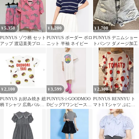
5,350
1,200
1,700
¥
¥
¥
PUNYUS ゾウ柄 セット
PUNYUS ボーダー ポロ
PUNYUS デニムショー
アップ 渡辺直美プロデ
ニット 半袖 ネイビー
トパンツ ダメージ加工
ュース シャツ＆ショー
トパンツ
2,100
3,599
2,300
¥
¥
¥
PUNYUS お好み焼き 総
PUNYUS☆GOODMOO
PUNYUS RENNYU ト
柄 Tシャツ 広島パルコ
DビッグTワンピース☆
マト1 Tシャツ ぷにゅ
限定
ホワイト☆新品未開封
ず
☆4サイズ