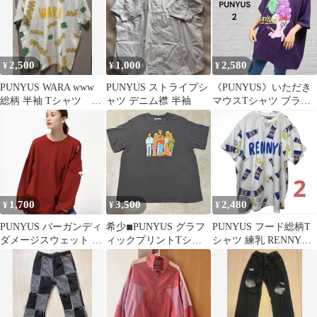
2,500
1,000
2,580
¥
¥
¥
PUNYUS WARA www
PUNYUS ストライプシ
《PUNYUS》いただき
総柄 半袖 Tシャツ サ
ャツ デニム襟 半袖
マウスTシャツ ブラッ
イズ1
ク ぶどう 2
1,700
3,500
2,480
¥
¥
¥
PUNYUS バーガンディ
希少◾︎PUNYUS グラフ
PUNYUS フード総柄T
ダメージスウェット サ
ィックプリントTシャ
シャツ 練乳 RENNYU
イズ 3
ツ チャコールグレー
サイズ2
XXL