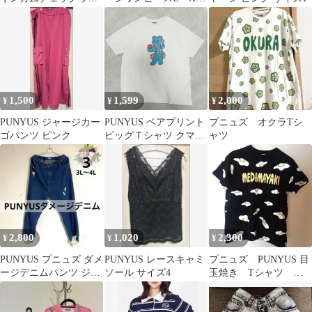
ピース サイズ4
たっぷりサイズ サイ
ズ2
1,500
1,599
2,000
¥
¥
¥
PUNYUS ジャージカー
PUNYUS ベアプリント
プニュズ オクラTシ
ゴパンツ ピンク
ビッグＴシャツ クマ柄
ャツ
ビッグ サイズ4
2,800
1,020
2,300
¥
¥
¥
PUNYUS プニュズ ダメ
PUNYUS レースキャミ
プニュズ PUNYUS 目
ージデニムパンツ ジー
ソール サイズ4
玉焼き Tシャツ サ
ンズ ブルー サイズ3 大
イズ1
きい