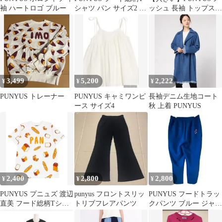
袖 ハートロゴ ブルー
シャツ パン サイズ2 プ
ッシュ 長袖 トップス
ニュズ 半袖
ホワイト サイズ4
3,499
5,200
2,222
¥
¥
¥
PUNYUS トレーナー
PUNYUS キャミワンピ
長袖デニム生地コート
ース サイズ4
秋 上着 PUNYUS
2,400
2,800
2,800
¥
¥
¥
PUNYUS プニュズ 渡辺
punyus フロントスリッ
PUNYUS フードトラッ
直美 フード総柄Tシャ
トリブフレアパンツ
クパンツ ブルー ジャー
ツ PAN パン柄 サイズ2
ジ 3