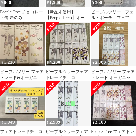
800
1,980
300
¥
¥
¥
People Tree チョコレー
【新品未使用】
ピープルツリー フェ
ト缶 缶のみ
【People Tree)】オーガ
ルトポーチ フェアト
ニックコットン トート
レード ピープルツリ
バッグ
ーチョコレート入れ
1,230
4,200
2,300
¥
¥
¥
ピープルツリー フェア
ピープルツリーフェア
ピープルツリー フェア
トレード&オーガニッ
トレードチョコ
トレード オーガニック
クチョコ 3種 ③カラ
チョコレート 4種類 8枚
メルクリスプ
1,049
2,999
3,100
¥
¥
¥
フェアトレードチョコ
ピープルツリーフェア
People Tree フェアトレ