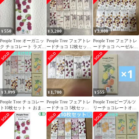
550
3,200
3,000
¥
¥
¥
People Tree オーガニッ
People Tree フェアトレ
People Tree フェアトレ
ク チョコレート ラズベ
ードチョコ 12枚セッ
ードチョコ ヘーゼルナ
リー
ト A
ッツ 10枚 2
3,099
1,700
555
¥
¥
¥
People Tree チョコレー
People Tree フェアトレ
People Treeピープルツ
ト10枚セット ＋ おまけ
ードチョコ 5枚セッ
リーチョコレートオー
付き
ト e
ガニック オレンジ＆
レモン