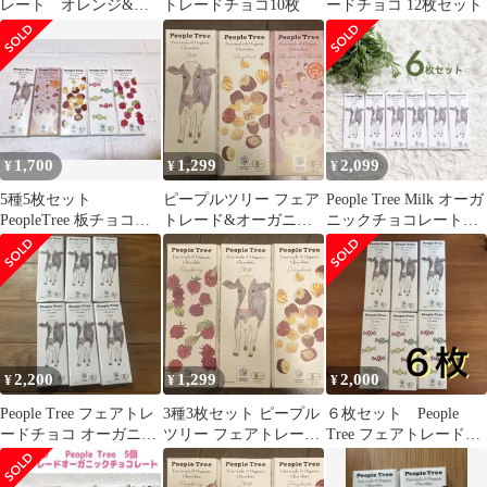
レート オレンジ&レ
トレードチョコ10枚
ードチョコ 12枚セット
モンフィリング 4枚
340g
1,700
1,299
2,099
¥
¥
¥
5種5枚セット
ピープルツリー フェア
People Tree Milk オーガ
PeopleTree 板チョコレ
トレード&オーガニッ
ニックチョコレート
ート フェアトレード
クチョコ 50g 3種 アー
ミルク 6枚セット④
モンド
2,200
1,299
2,000
¥
¥
¥
People Tree フェアトレ
3種3枚セット ピープル
６枚セット People
ードチョコ オーガニッ
ツリー フェアトレード
Tree フェアトレード
クミルク 6枚
&オーガニックチョコ
チョコレート オーガニ
50g
ック