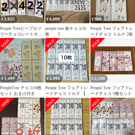
3,055
4,000
900
¥
¥
¥
People Treeピープルツ
people tree 板チョコ16
People Tree フェアトレ
リーチョコレートオー
枚 5
ードチョコ ミルク 2枚
ガニック 4種10枚枚セ
ット
3,499
3,999
2,100
¥
¥
¥
PeopleTree チョコ10枚
People Tree フェアトレ
People Tree フェアトレ
セット おまけ付き
ードチョコ ミルク 【10
ードチョコ 5種セット
枚】オーガニック