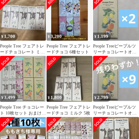
1,700
3,200
1,199
¥
¥
¥
People Tree フェアトレ
People Tree フェアトレ
People Treeピープルツ
ードチョコレート ミル
ードチョコ 6種セット
リーチョコレートオー
ク 5枚セット d
ガニック オレンジ＆
レモン2
3,499
1,800
2,799
¥
¥
¥
People Tree チョコレー
People Tree フェアトレ
People Treeピープルツ
ト 10枚セット おまけ付
ードチョコ ミルク 5枚
リーチョコレートオー
き
ガニック オレンジ＆
レモン9