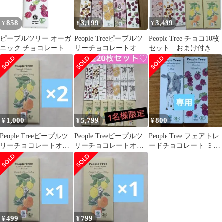
858
3,199
3,499
¥
¥
¥
ピープルツリー オーガ
People Treeピープルツ
People Tree チョコ10枚
ニック チョコレート ラ
リーチョコレートオー
セット おまけ付き
ズベリー 50g
ガニック 5種10枚セッ
ト
1,000
5,799
800
¥
¥
¥
People Treeピープルツ
People Treeピープルツ
People Tree フェアトレ
リーチョコレートオー
リーチョコレートオー
ードチョコレート ミル
ガニック オレンジ＆
ガニック 7種20枚セッ
クラズベリー 2枚
レモン2
ト
499
799
¥
¥