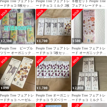
People Tree フェアトレ
People Tree フェアトレ
８枚セット People Tree
ードチョコ 8枚セッ
ードチョコ ミルク 2枚
フェアトレードチョコ
ト ミルク アーモン
ヘーゼルナッツ 有機
ド
2,380
1,700
500
¥
¥
¥
People Tree ピープル
People Tree フェアトレ
People Tree フェアトレ
ツリー オーガニック チ
ードチョコ 5枚セッ
ード オーガニックチョ
ョコレート 有機 チョコ
ト c
コレート アーモンド
899
1,700
2,000
¥
¥
¥
People Tree フェアトレ
People Tree オーガニッ
People Tree フェアトレ
ードチョコ ヘーゼルナ
クチョコ ラズベリー 5
ードチョコ ミルク 5枚
ッツ 2枚
枚 専用
セット