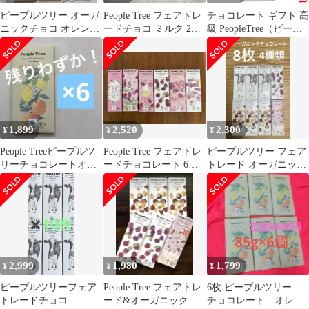
ピープルツリー オーガ
People Tree フェアトレ
チョコレート ギフト 高
ニックチョコ オレンジ
ードチョコ ミルク 2枚
級 PeopleTree（ピープ
&レモンフィリング 4個
セット
ルツリー）チョコレー
抹茶チョコ
ト ヘーゼルナッツ 50g
2個セット 送料無料
1,899
2,520
2,300
¥
¥
¥
People Treeピープルツ
People Tree フェアトレ
ピープルツリー フェア
リーチョコレートオー
ードチョコレート 6種
トレード オーガニック
ガニック オレンジ＆
セット
チョコレート 4種類 8
レモン6
枚 ②
2,999
1,980
1,799
¥
¥
¥
ピープルツリーフェア
People Tree フェアトレ
6枚 ピープルツリー
トレードチョコ
ード&オーガニックチ
チョコレート オレン