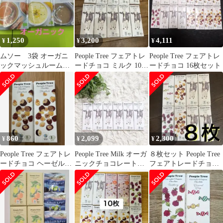
1,250
3,200
4,111
¥
¥
¥
ムソー 3袋 オーガニ
People Tree フェアトレ
People Tree フェアトレ
ックマッシュルームス
ードチョコ ミルク 10枚
ードチョコ 16枚セット
ープ コーンスープ キャ
セット オーガニック
ロットスープ
860
2,099
2,300
¥
¥
¥
People Tree フェアトレ
People Tree Milk オーガ
８枚セット People Tree
ードチョコ ヘーゼルナ
ニックチョコレート
フェアトレードチョコ
ッツ 2枚
ミルク 6枚セット②
レート オーガニック