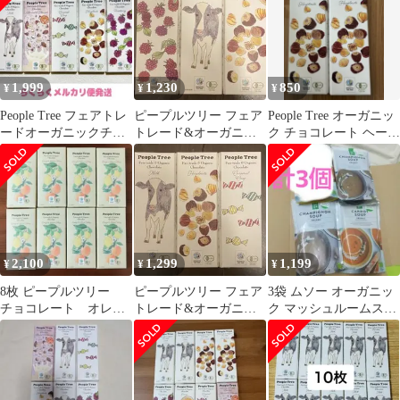
1,999
1,230
850
¥
¥
¥
People Tree フェアトレ
ピープルツリー フェア
People Tree オーガニッ
ードオーガニックチョ
トレード&オーガニッ
ク チョコレート ヘーゼ
コレート 5個 訳あり
クチョコ 50g 3種 ③
ルナッツ 2枚
ラズベリー
2,100
1,299
1,199
¥
¥
¥
8枚 ピープルツリー
ピープルツリー フェア
3袋 ムソー オーガニッ
チョコレート オレン
トレード&オーガニッ
ク マッシュルームスー
ジ＆レモン フィリン
クチョコ 3種 カラメ
プ キャロットスープ
グ オーガニック
ルクリスプ
AUGA