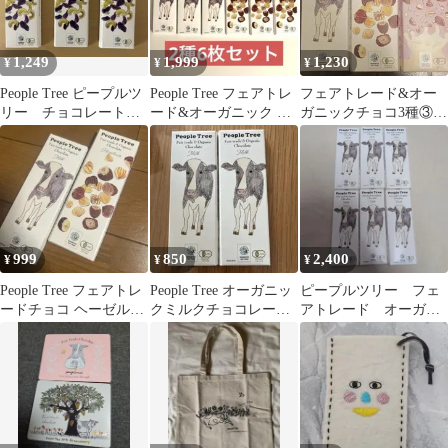
1,249
1,999
1,230
¥
¥
¥
People Tree ピープルツ
People Tree フェアトレ
フェアトレード&オー
リー チョコレート
ード&オーガニック チ
ガニックチョコ3種③ア
レーズン＆カシューナ
ョコ2種6枚セット
ーモンド&アーモンド
ッツ
999
850
2,400
¥
¥
¥
People Tree フェアトレ
People Tree オーガニッ
ピープルツリー フェ
ードチョコ ヘーゼルナ
クミルクチョコレート
アトレード オーガニ
ッツ 2枚
2個セット
ックチョコ 6枚