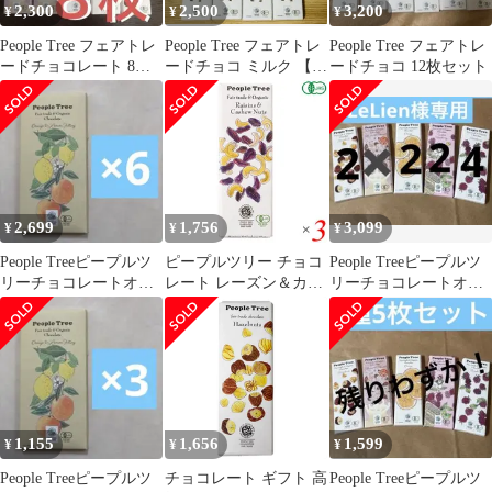
2,300
2,500
3,200
¥
¥
¥
People Tree フェアトレ
People Tree フェアトレ
People Tree フェアトレ
ードチョコレート 8枚
ードチョコ ミルク 【8
ードチョコ 12枚セット
セット
枚】オーガニック
2,699
1,756
3,099
¥
¥
¥
People Treeピープルツ
ピープルツリー チョコ
People Treeピープルツ
リーチョコレートオー
レート レーズン＆カシ
リーチョコレートオー
ガニック オレンジ＆
ューナッツ 50g 3個
ガニック
レモン6
1,155
1,656
1,599
¥
¥
¥
People Treeピープルツ
チョコレート ギフト 高
People Treeピープルツ