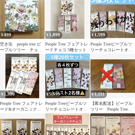
499
1,899
1,599
¥
¥
¥
空き缶 people tree ピ
People Tree フェアトレ
People Treeピープルツ
ープルツリー チョコ
ードチョコ 5種セット
リーチョコレートオー
缶
ガニック 5種5枚セッ
ト
1,980
5,599
1,111
¥
¥
¥
People Tree フェアトレ
People Treeピープルツ
【匿名配送】ピープル
ード&オーガニックチ
リーチョコレートオー
ツリー People Tree
ョコレート 6枚セット
ガニック 5種20枚セッ
チョコ ビター
ト