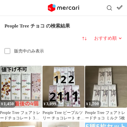
People Tree チョコ の検索結果
並び替え
販売中のみ表示
1,450
3,099
1,700
¥
¥
¥
People Tree フェアトレ
People Tree ピープルツ
People Tree フェアトレ
ードチョコレート 3種
リー チョコレート オー
ードチョコ ミルク 5枚
セット 4個販売
ガニック 7種10枚