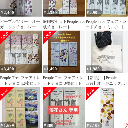
2,400
2,350
2,999
¥
¥
¥
ピープルツリー オー
6種8枚セットPeopleTree
People Tree フェアトレ
ガニックチョコレート
板チョコレート
ードチョコ ミルク 【10
6枚セット
枚】オーガニック
3,400
1,490
1,980
¥
¥
¥
People Tree フェアトレ
People Tree フェアトレ
【新品】【People
ードチョコ 12枚セット
ードチョコ 3種セット
Tree】オーガニックコ
ットン トートバッグ
1,699
800
2,109
¥
¥
¥