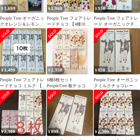
1,699
2,980
950
¥
¥
¥
People Tree オーガニッ
People Tree フェアトレ
People Tree フェアトレ
クオレンジ＆レモンフ
ードチョコ 【4種10
ード オーガニックチョ
ィリング 天空の抹茶チ
枚】オーガニック
コレート カラメルクリ
ョコ
ス
3,499
2,350
850
¥
¥
¥
People Tree フェアトレ
6種8枚セット
People Tree オーガニッ
ードチョコ ミルク 【10
PeopleTree 板チョコレ
クミルクチョコレート
枚】オーガニック
ート フェアトレード
2個セット
2,300
899
2,300
¥
¥
¥