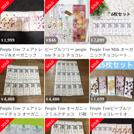
ョコレート 6枚セット
ジ＆レモン フィリン
グ オーガニック
1,999
848
2,099
¥
¥
¥
People Tree フェアトレ
ピープルツリー people
People Tree Milk オーガ
ード&オーガニック チ
tree チョコ チョコレー
ニックチョコレート
ョコ4種6枚セット
ト フェアトレードチョ
ミルク 6枚セット①
コ 板チョコ オーガニッ
ク チョコレート 乳化剤
不使用 スイス 高カカオ
ミルク ハイカカオ アー
モンド ヘーゼルナッツ
ビター キャラメル バレ
4,400
4,400
1,699
¥
¥
¥
ンタイン プレゼント
(1/2)
People Tree フェアトレ
People Tree オーガニッ
People Treeピープルツ
ードチョコ オーガニッ
クミルクチョコ 15枚
リーチョコレートオー
クミルク 12個
ガニック 5種5枚セッ
ト