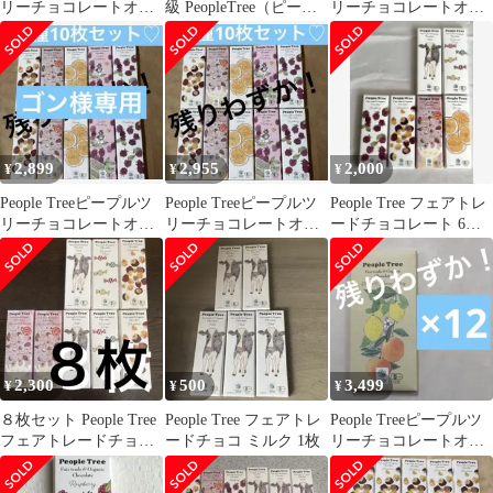
リーチョコレートオー
級 PeopleTree（ピープ
リーチョコレートオー
ガニック オレンジ＆
ルツリー）チョコレー
ガニック 5種5枚セッ
レモンt
ト ヘーゼルナッツ 50g
ト
送料無料
2,899
2,955
2,000
¥
¥
¥
People Treeピープルツ
People Treeピープルツ
People Tree フェアトレ
リーチョコレートオー
リーチョコレートオー
ードチョコレート 6種
ガニック 5種10枚セッ
ガニック 5種10枚セッ
セット
トb
ト
2,300
500
3,499
¥
¥
¥
８枚セット People Tree
People Tree フェアトレ
People Treeピープルツ
フェアトレードチョコ
ードチョコ ミルク 1枚
リーチョコレートオー
レート ミルク
ガニック オレンジ＆
レモンu