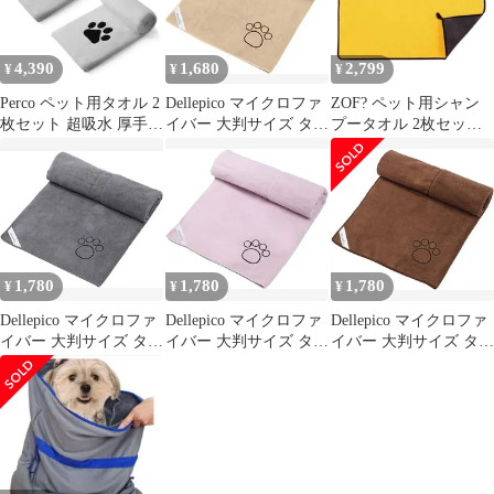
4,390
1,680
2,799
¥
¥
¥
Perco ペット用タオル 2
Dellepico マイクロファ
ZOF? ペット用シャン
枚セット 超吸水 厚手
イバー 大判サイズ タオ
プータオル 2枚セット
犬 猫 吸水 速乾 マイク
ル 速乾 ペット用
マイクロファイバー素
ロファイバー 犬用 体拭
60cmx115cm( ベージュ)
材 超吸水速乾 厚手 ふ
き (75cm×127cm) (ライ
わふわ 犬猫兼用 敏感肌
トグレー)
にも優しい お風呂上が
り 雨の日 散歩後に最適
ドライヤー時間短縮 毛
絡み防止 肌にやさしい
1,780
1,780
1,780
¥
¥
¥
ペットタオル 洗濯機
OK 丈夫で毎日使える
Dellepico マイクロファ
Dellepico マイクロファ
Dellepico マイクロファ
便利な
イバー 大判サイズ タオ
イバー 大判サイズ タオ
イバー 大判サイズ タオ
ル 速乾 ペット用
ル 速乾 ペット用
ル 速乾 ペット用
60cmx115cm( グレー)
60cmx115cm(ピンク)
60cmx115cm( ライトブ
ラウン)