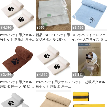
イバー 犬用 体拭き
イバー 犬用 体拭き
イバー 犬用 体拭き
(75cm×127cm, ライトベ
(75cm×127cm, ライトベ
(75cm×127cm, ライトブ
ージュ)
ージュ)
ルー)
4,390
300
1,780
¥
¥
¥
Perco ペット用タオル 2
新品 INOPET ペット用
Dellepico マイクロファ
枚セット 超吸水 厚手
足拭きタオル 2枚セッ
イバー 大判サイズ タオ
犬 猫 吸水 速乾 マイク
ト 犬 小型犬
ル 速乾 ペット用
ロファイバー 犬用 体拭
60cmx115cm( ライトブ
き (75cm×127cm) (ライ
ルー)
トベージュ)
3,499
4,390
1,111
¥
¥
¥
Perco ペット用タオル
Perco ペット用タオル 2
ペット 超吸収タオル
超吸水 厚手 犬 猫 吸水
枚セット 超吸水 厚手
速乾 大判 マイクロファ
犬 猫 吸水 速乾 マイク
イバー 犬用 体拭き
ロファイバー 犬用 体拭
(75cm×127cm, ブラウ
き (75cm×127cm) (ライ
ン)
トベージュ)