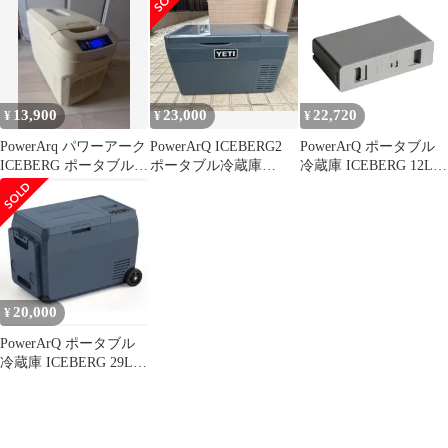
13,900
23,000
22,720
¥
¥
¥
PowerArq パワーアーク
PowerArQ ICEBERG2
PowerArQ ポータブル
ICEBERG ポータブル冷
ポータブル冷蔵庫
冷蔵庫 ICEBERG 12L
蔵庫 ベージュ
(YETI ではありません)
専用バッテリー 車載冷
蔵庫 -20℃?10℃ 急速冷
凍
20,000
¥
PowerArQ ポータブル
冷蔵庫 ICEBERG 29L
チャコール