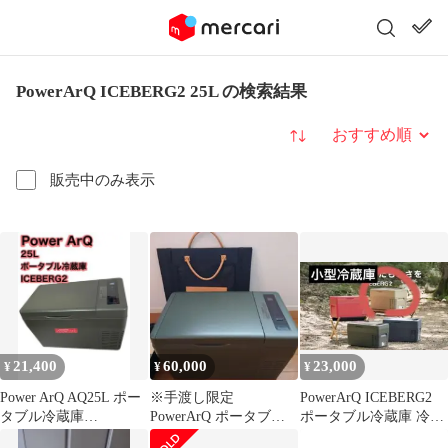
PowerArQ ICEBERG2 25L の検索結果
並び替え
販売中のみ表示
21,400
60,000
23,000
¥
¥
¥
Power ArQ AQ25L ポー
※手渡し限定
PowerArQ ICEBERG2
タブル冷蔵庫
PowerArQ ポータブル
ポータブル冷蔵庫 冷凍
ICEBERG2
冷蔵庫 ICEBERG2 25L
庫 アウトドア