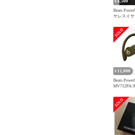
4,500
¥
Beats Powe
ヤレスイヤ
12,000
¥
Beats Power
MV712PA/