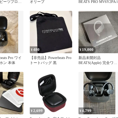
ビーツプロ完
オリーブ
BEATS PRO MV6Y2PA/
不可)
480
19,000
¥
¥
rbeats Pro ワイ
【非売品】Powerbeats Pro
新品未開封品
ホン 本体
トートバッグ 黒
BEATS(Apple) 完全ワイ
ヤレスイヤホン (ブラッ
ク)
2,699
4,799
¥
¥