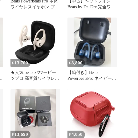
ラ
Beats Powerbeats Pro 本体
【中古】ヘッドフォン
ワイヤレスイヤホン ブラ
Beats by Dr. Dre 完全ワイ
ック
ヤレスイヤホン
Powerbeats Pro 2 (ジェッ
トブラック)
[MX723PA/A]
13,700
8,800
¥
¥
★人気 beats パワービー
【箱付き】Beats
ス
ツプロ 高音質ワイヤレス
PowerbeatsPro ネイビー
イヤホン 白 新品イヤピ
ワイヤレスイヤホン
付
13,690
4,050
¥
¥