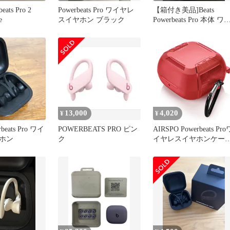
beats Pro 2
Powerbeats Pro ワイヤレ
【箱付き美品]Beats
e
スイヤホン ブラック
Powerbeats Pro 本体 ワ
ヤレスイヤホン
13,000
4,020
¥
¥
rbeats Pro ワイ
POWERBEATS PRO ピン
AIRSPO Powerbeats Pro
ホン
ク
イヤレスイヤホンケー
TPUミリタリーシェル
ルボディ保護カバース
ンPowerbeats Pro用(レッ
ド) [レッド]