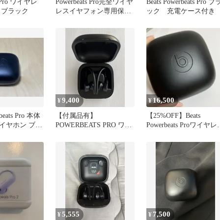
s Pro ワイヤレ
Powerbeats Pro完全ワイヤ
Beats Powerbeats Pro ブ
 ブラック
レスイヤフォン専用保護
ック 充電ケース付き
旅行収納キャリングケー
ス-Hermitshell (レッド)
9,400
16,500
¥
¥
rbeats Pro 本体
【付属品有】
【25%OFF】Beats
イヤホン ブラ
POWERBEATS PRO ワイ
Powerbeats Proワイヤレ
ヤレスイヤホン ブラック
イヤホン
5,555
7,500
¥
¥