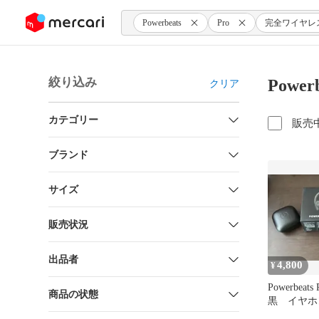
ンツにスキップ
Powerbeats
Pro
完全ワイヤレ
絞り込み
Powe
クリア
カテゴリー
販売
ブランド
サイズ
販売状況
出品者
4,800
¥
Powerbeat
商品の状態
黒 イヤホ
ーツプロ 