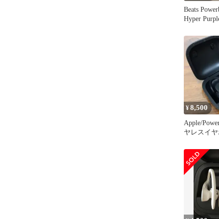
Beats Power
Hyper Purpl
8,500
¥
Apple/Powe
ヤレスイヤ