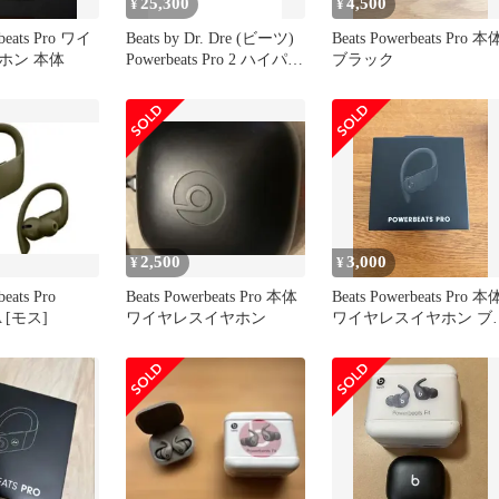
25,300
4,500
¥
¥
rbeats Pro ワイ
Beats by Dr. Dre (ビーツ)
Beats Powerbeats Pro 本
ホン 本体
Powerbeats Pro 2 ハイパフ
ブラック
ォーマンスイヤフォン ワ
イヤレス ノイズキャンセ
リング MX753PA ハイパ
ーパープル 家電
2,500
3,000
¥
¥
beats Pro
Beats Powerbeats Pro 本体
Beats Powerbeats Pro 本
A [モス]
ワイヤレスイヤホン
ワイヤレスイヤホン ブ
ック