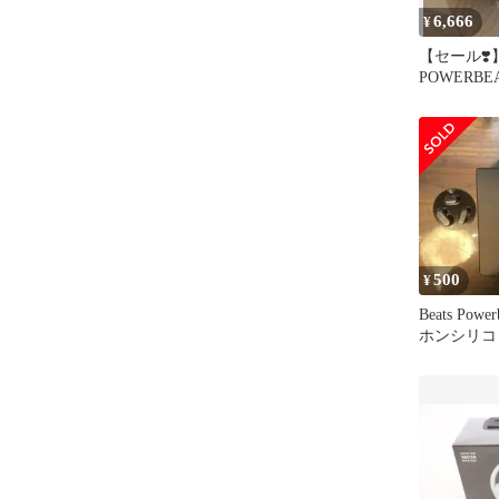
6,666
¥
【セール❣️
POWERBEA
BLACK
500
¥
Beats Powe
ホンシリコ