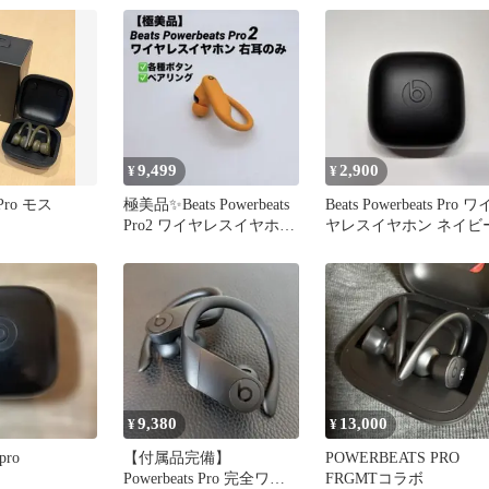
9,499
2,900
¥
¥
 Pro モス
極美品✨Beats Powerbeats
Beats Powerbeats Pro ワ
Pro2 ワイヤレスイヤホン
ヤレスイヤホン ネイビ
右耳のみ
9,380
13,000
¥
¥
pro
​【付属品完備】
POWERBEATS PRO
Powerbeats Pro 完全ワイ
FRGMTコラボ