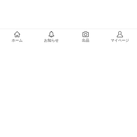
メルカリについて
ホーム
お知らせ
出品
マイページ
会社概要（運営会社）
採用情報
プレスリリース
公式ブログ
プレスキット
メルカリUS
メルカリShops
m department（エムデパ）
ヘルプ
ヘルプセンター（ガイド・お問い合わせ）
メルカリShopsでショップを開設する
メルカリShops ショップ管理画面にログイン
メルカリShops出店者向けガイド
お問い合わせ一覧