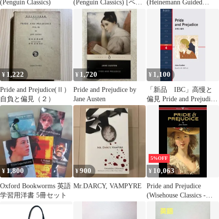
(Penguin Classics)
(Penguin Classics) [ペー
(Heinemann Guided
パーバック] Austen,
Readers) Tarner，
Jane; Jones, Vivien
Margaret; Milne，
John_02
1,222
1,720
1,100
¥
¥
¥
Pride and Prejudice(Ⅱ）
Pride and Prejudice by
「新品 IBC」高慢と
自負と偏見（２）
Jane Austen
偏見 Pride and Prejudice
(ラダーシリーズ Level
4) [単行本（ソフトカバ
ー）] ジェイン・オー
スティン 寺沢美紀
5%OFF
1,800
900
10,063
¥
¥
¥
Oxford Bookworms 英語
Mr.DARCY, VAMPYRE
Pride and Prejudice
学習用洋書 5冊セット
(Wisehouse Classics -
with Illustrations by H.M.
Brock)