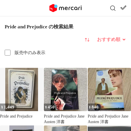
Pride and Prejudice の検索結果
並び替え
販売中のみ表示
1,449
450
840
¥
¥
¥
Pride and Prejudice
Pride and Prejudice Jane
Pride and Prejudice Jane
Austen 洋書
Austen 洋書