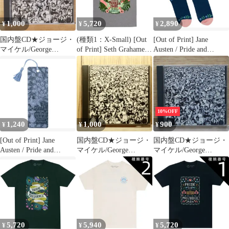
1,000
5,720
2,890
¥
¥
¥
国内盤CD★ジョージ・
(種類1：X-Small) [Out
[Out of Print] Jane
マイケル/George
of Print] Seth Grahame-
Austen / Pride and
Michael■ LITSEN
Smith / Pride and
Prejudice Socks [Puffin
WITHOUT PREJUDICE
Prejudice and Zombies
in Bloom]
VOL.1
Tee (Heather Grey) - 高
【ESCA5160/498801051
慢と偏見とゾンビ Tシ
6024】X70186
ャツ
10%OFF
1,240
1,000
900
¥
¥
¥
[Out of Print] Jane
国内盤CD★ジョージ・
国内盤CD★ジョージ・
Austen / Pride and
マイケル/George
マイケル/George
Prejudice Bookmark - [ア
Michael■ LITSEN
Michael■ LITSEN
ウト・オブ・プリント]
WITHOUT PREJUDICE
WITHOUT PREJUDICE
ジェーン・オースティ
VOL.1
VOL.1
ン ブックマーク
【ESCA5160/498801051
【ESCA5160/498801051
6024】U57546
6024】F01881
5,720
5,940
5,720
¥
¥
¥