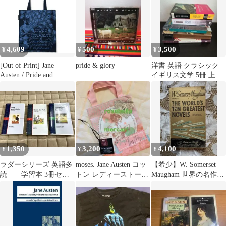
4,609
500
3,500
¥
¥
¥
[Out of Print] Jane
pride & glory
洋書 英語 クラシック
Austen / Pride and
イギリス文学 5冊 上級
Prejudice Tote Bag
者向け
(Navy)
1,350
3,200
4,100
¥
¥
¥
ラダーシリーズ 英語多
moses. Jane Austen コッ
【希少】W. Somerset
読 学習本 3冊セッ
トン レディーストート
Maugham 世界の名作10
ト
バッグ ピンク
選 洋書