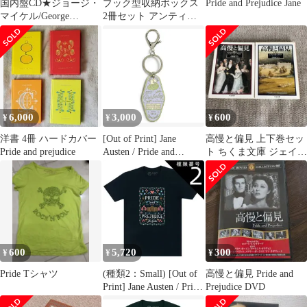
国内盤CD★ジョージ・
ブック型収納ボックス
Pride and Prejudice Jane
マイケル/George
2冊セット アンティー
Michael■ LITSEN
ク調洋書デザイン イ
WITHOUT PREJUDICE
ンテリア
VOL.1
【ESCA5160/498801051
6024】I03376
6,000
3,000
600
¥
¥
¥
洋書 4冊 ハードカバー
[Out of Print] Jane
高慢と偏見 上下巻セッ
Pride and prejudice
Austen / Pride and
ト ちくま文庫 ジェイ
Prejudice - Pemberley
ン・オースティン
Keychain - 高慢と偏見
キーホルダー
600
5,720
300
¥
¥
¥
Pride Tシャツ
(種類2：Small) [Out of
高慢と偏見 Pride and
Print] Jane Austen / Pride
Prejudice DVD
and Prejudice Tee