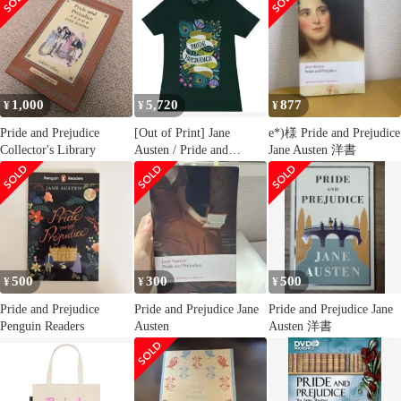
(Midnight Navy) [Puffin
in Bloom] - 高慢と偏見
Tシャツ
1,000
5,720
877
¥
¥
¥
Pride and Prejudice
[Out of Print] Jane
e*)様 Pride and Prejudice
Collector's Library
Austen / Pride and
Jane Austen 洋書
Prejudice Women's Tee 9
(Forest Green)
500
300
500
¥
¥
¥
Pride and Prejudice
Pride and Prejudice Jane
Pride and Prejudice Jane
Penguin Readers
Austen
Austen 洋書