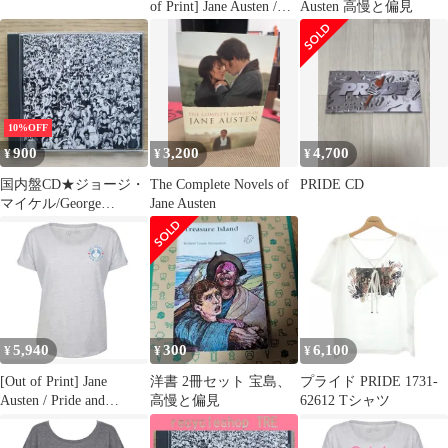
of Print] Jane Austen /
Austen 高慢と偏見
Pride and Prejudice Tee 2
(Teal) - 高慢と偏見 Tシ
ャツ
10%OFF
900
3,200
4,700
¥
¥
¥
国内盤CD★ジョージ・
The Complete Novels of
PRIDE CD
マイケル/George
Jane Austen
Michael■ LITSEN
WITHOUT PREJUDICE
VOL.1
【ESCA5160/498801051
6024】F24175
5,940
300
6,100
¥
¥
¥
[Out of Print] Jane
洋書 2冊セット 宝島、
プライド PRIDE 1731-
Austen / Pride and
高慢と偏見
62612 Tシャツ
Prejudice - Mr. Darcy
Fan Club Women's