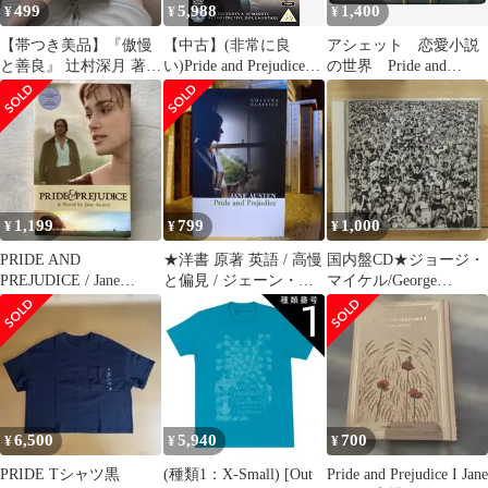
499
5,988
1,400
¥
¥
¥
【帯つき美品】『傲慢
【中古】(非常に良
アシェット 恋愛小説
と善良』 辻村深月 著
い)Pride and Prejudice
の世界 Pride and
【婚活中の方に特にオ
Special Edition [Import
Prejudice 2巻セット
ススメ】
anglais]
1,199
799
1,000
¥
¥
¥
PRIDE AND
★洋書 原著 英語 / 高慢
国内盤CD★ジョージ・
PREJUDICE / Jane
と偏見 / ジェーン・オ
マイケル/George
Austen
ースティン
Michael■ LITSEN
WITHOUT PREJUDICE
VOL.1
【ESCA5160/498801051
6024】W50101
6,500
5,940
700
¥
¥
¥
PRIDE Tシャツ黒
(種類1：X-Small) [Out
Pride and Prejudice I Jane