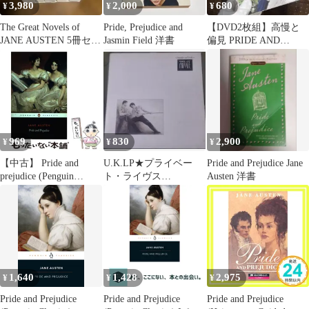
3,980
2,000
680
¥
¥
¥
The Great Novels of
Pride, Prejudice and
【DVD2枚組】高慢と
JANE AUSTEN 5冊セッ
Jasmin Field 洋書
偏見 PRIDE AND
ト
PREJUDICE【海外版】
969
830
2,900
¥
¥
¥
【中古】 Pride and
U.K.LP★プライベー
Pride and Prejudice Jane
prejudice (Penguin
ト・ライヴス
Austen 洋書
classics) / Jane Austen、
『Prejudice And Pride』
Vivien Jones / Penguin
Books
1,640
1,428
2,975
¥
¥
¥
Pride and Prejudice
Pride and Prejudice
Pride and Prejudice