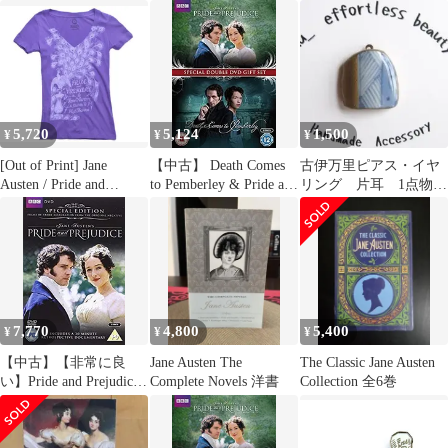
the A&E Special
Prejudice Tote Bag
Presentation (2000 TV
[Puffin in Bloom] - 高慢
Film)
と偏見 トートバッグ
5,720
5,124
1,500
¥
¥
¥
[Out of Print] Jane
【中古】 Death Comes
古伊万里ピアス・イヤ
Austen / Pride and
to Pemberley & Pride and
リング 片耳 1点物
Prejudice V-Neck Tee
Prejudice Box Set [DVD]
江戸時代 有田焼 金
(Purple) (Womens) - 高
[輸入盤 anglais]
継ぎ風 浴衣大島紬
慢と偏見 Tシャツ
7,770
4,800
5,400
¥
¥
¥
【中古】【非常に良
Jane Austen The
The Classic Jane Austen
い】Pride and Prejudice
Complete Novels 洋書
Collection 全6巻
Special Edition [Import
anglais] 6g7v4d0