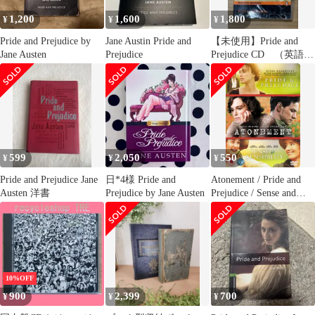
1,200
1,600
1,800
¥
¥
¥
Pride and Prejudice by
Jane Austin Pride and
【未使用】Pride and
Jane Austen
Prejudice
Prejudice CD （英語学
習）
599
2,050
550
¥
¥
¥
Pride and Prejudice Jane
日*4様 Pride and
Atonement / Pride and
Austen 洋書
Prejudice by Jane Austen
Prejudice / Sense and
Sensibility [Imp
10%OFF
900
2,399
700
¥
¥
¥