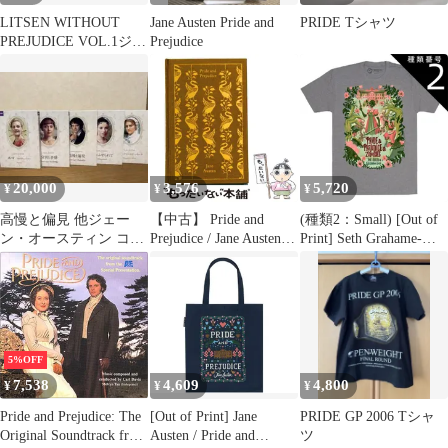
LITSEN WITHOUT
Jane Austen Pride and
PRIDE Tシャツ
PREJUDICE VOL.1ジョ
Prejudice
ージ・マイケル
20,000
3,576
5,720
¥
¥
¥
高慢と偏見 他ジェー
【中古】 Pride and
(種類2：Small) [Out of
ン・オースティン コレ
Prejudice / Jane Austen /
Print] Seth Grahame-
クターズデザインケー
Penguin Books
Smith / Pride and
ス Blu-ray
Prejudice and Zombies
Tee (Heather Grey) - 高
慢と偏見とゾンビ Tシ
ャツ
5%OFF
7,538
4,609
4,800
¥
¥
¥
Pride and Prejudice: The
[Out of Print] Jane
PRIDE GP 2006 Tシャ
Original Soundtrack from
Austen / Pride and
ツ