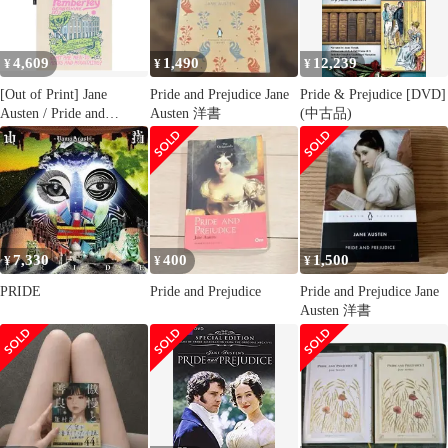
4,609
1,490
12,239
¥
¥
¥
[Out of Print] Jane
Pride and Prejudice Jane
Pride & Prejudice [DVD]
Austen / Pride and
Austen 洋書
(中古品)
Prejudice - Pemberley
Tote Bag - 高慢と偏見
トートバッグ
7,330
400
1,500
¥
¥
¥
PRIDE
Pride and Prejudice
Pride and Prejudice Jane
Austen 洋書