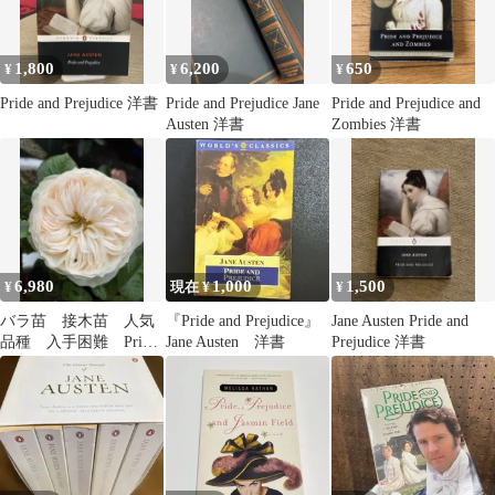
1,800
6,200
650
¥
¥
¥
Pride and Prejudice 洋書
Pride and Prejudice Jane
Pride and Prejudice and
Austen 洋書
Zombies 洋書
6,980
1,000
1,500
¥
現在 ¥
¥
バラ苗 接木苗 人気
『Pride and Prejudice』
Jane Austen Pride and
品種 入手困難 Pride
Jane Austen 洋書
Prejudice 洋書
and Prejudice