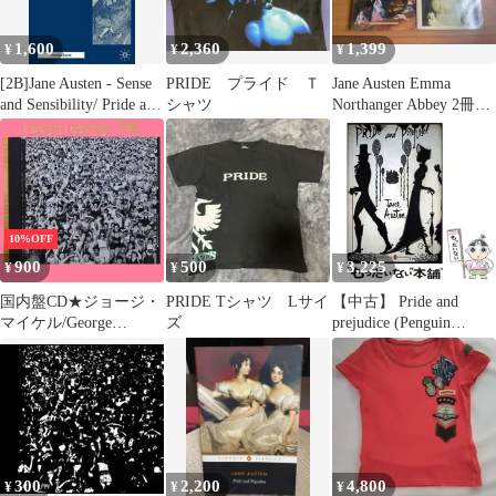
1,600
2,360
1,399
¥
¥
¥
[2B]Jane Austen - Sense
PRIDE プライド Ｔ
Jane Austen Emma
and Sensibility/ Pride and
シャツ
Northanger Abbey 2冊セ
Prejudice/ Emma
ット
(Readers' Guides to
Essential Criticism)
10%OFF
900
500
3,225
¥
¥
¥
国内盤CD★ジョージ・
PRIDE Tシャツ Lサイ
【中古】 Pride and
マイケル/George
ズ
prejudice (Penguin
Michael■ LITSEN
classics deluxe edition) /
WITHOUT PREJUDICE
Jane Austen / Penguin
VOL.1
Books
【ESCA5160/498801051
6024】H05920
300
2,200
4,800
¥
¥
¥