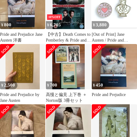
10%OFF
800
6,705
3,880
¥
¥
¥
Pride and Prejudice Jane
【中古】Death Comes to
[Out of Print] Jane
Austen 洋書
Pemberley & Pride and
Austen / Pride and
Prejudice Box Set [DVD]
Prejudice (Mr. Darcy Fan
[Import anglais]
Club) Enamel Pin Set
2,500
700
450
¥
¥
¥
Pride and Prejudice by
高慢と偏見 上下巻 ＋
Pride and Prejudice
Jane Austen
Norton版 3冊セット