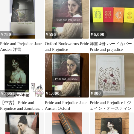
780
596
6,000
¥
¥
¥
Pride and Prejudice Jane
Oxford Bookworms Pride
洋書 4冊 ハードカバー
Austen 洋書
and Prejudice
Pride and prejudice
1,053
1,000
800
¥
¥
¥
【中古】 Pride and
Pride and Prejudice Jane
Pride and Prejudice I ジ
Prejudice and Zombies
Austen Oxford
ェイン・オースティン
(Pride and Prej． and
Zombies) / Jane Austen
Seth Grahame－Smith /
Quirk Books