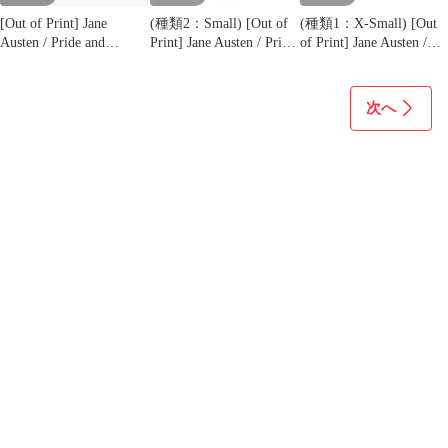
[Out of Print] Jane
(種類2：Small) [Out of
(種類1：X-Small) [Out
Austen / Pride and
Print] Jane Austen / Pride
of Print] Jane Austen /
Prejudice Tee 8 (Forest
and Prejudice - Mr. Darcy
Pride and Prejudice Tee
Green)
Fan Club Tee (Natural) -
(Midnight Navy) [Puffin
高慢と偏見 Tシャツ
in Bloom] - 高慢と偏見
次へ
Tシャツ