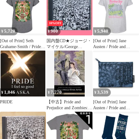
Relaxed Fit Tee (Heather
White) - 高慢と偏見 リ
ラックス フィット T
10%OFF
5,720
900
5,940
¥
¥
¥
[Out of Print] Seth
国内盤CD★ジョージ・
[Out of Print] Jane
Grahame-Smith / Pride
マイケル/George
Austen / Pride and
and Prejudice and
Michael■ LITSEN
Prejudice - Pemberley
Zombies Womens
WITHOUT PREJUDICE
Women's Relaxed Fit Tee
Relaxed Fit Tee (Heather
VOL.1
(Heather White) - 高慢と
Grey) - 高慢と偏見とゾ
【ESCA5160/498801051
偏見 リラックス フィッ
ンビ Tシャツ
6024】H21985
ト Tシャツ
1,046
7,770
3,539
¥
¥
¥
PRIDE
【中古】Pride and
[Out of Print] Jane
Prejudice and Zombies:
Austen / Pride and
Dreadfully Ever After
Prejudice Pouch (Navy) -
(Pride and Prej. and
高慢と偏見 ポーチ
Zombies) [洋書]