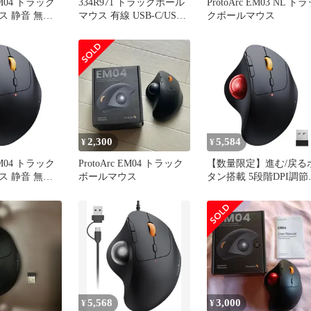
 EM04 トラック
334R971 トラックボール
ProtoArc EM03 NL ト
ス 静音 無線
マウス 有線 USB-C/USB-
クボールマウス
/2.4GHz両対応 3
A両対応
 マウス トラ
 充電式 親指
PI切替 進む/
搭載
c/iOS/Androi
2,300
5,584
¥
¥
 EM04 トラック
ProtoArc EM04 トラック
【数量限定】進む/戻る
ス 静音 無線
ボールマウス
タン搭載 5段階DPI調節
/2.4GHz両対応 3
能
 マウス トラ
Windows/Mac/iOS/Androi
 充電式 親指
対応 大容量バッテリー
PI切替 進む/
蔵 Type-C充電式 親指 
搭載
音 トラックボール マウ
c/iOS/Android
ス レッド 無線 3台同時
ック
続 Bluetooth/2.4GHz両対
応 トラッ
5,568
3,000
¥
¥