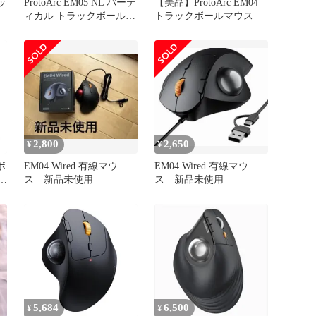
ラッ
ProtoArc EM05 NL バーテ
【美品】ProtoArc EM04
ィカル トラックボールマ
トラックボールマウス
ウス 中古 Y11508990
2,800
2,650
¥
¥
ボ
EM04 Wired 有線マウ
EM04 Wired 有線マウ
可
ス 新品未使用
ス 新品未使用
d
内
静
接
5,684
6,500
¥
¥