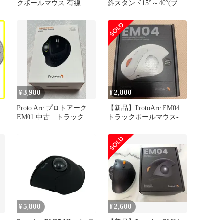
品
クボールマウス 有線
斜スタンド15°～40°(ブラ
USB-C/USB
ック/その他カラー指定可
ト
能)
ボ
レ
3,980
2,800
¥
¥
Proto Arc プロトアーク
【新品】ProtoArc EM04
ロ
EM01 中古 トラックボ
トラックボールマウス-ホ
ル
ール マウス
ワイト
ERGONOMIC エルゴノミ
収
ック マウス 長時間PC
ル
作業 ブラック
5,800
2,600
¥
¥