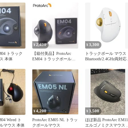
2,400
3,300
¥
¥
 EM04 トラック
【箱付美品】ProtoArc
トラックボール マウス
ス 本体
EM04 トラックボール
Bluetooth/2.4GHz両対応 
Bluetooth
台同時接続
4,200
3,500
¥
¥
M04 Wired ト
ProtoArc EM05 NL トラッ
ほぼ新品 ProtoArc EM11
ルマウス 本体
クボールマウス
エルゴノミクスマウス 