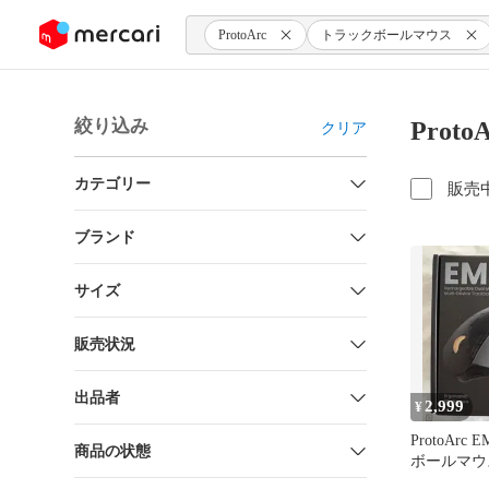
ンツにスキップ
ProtoArc
トラックボールマウス
絞り込み
Pro
クリア
カテゴリー
販売
ブランド
サイズ
販売状況
出品者
2,999
¥
ProtoArc
商品の状態
ボールマウ
（RED）