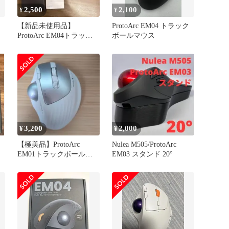
2,500
2,100
¥
¥
【新品未使用品】
ProtoArc EM04 トラック
ProtoArc EM04トラック
ボールマウス
ボールマウス
3,200
2,000
¥
¥
ク
【極美品】ProtoArc
Nulea M505/ProtoArc
EM01トラックボールマ
EM03 スタンド 20°
ウス ホワイト