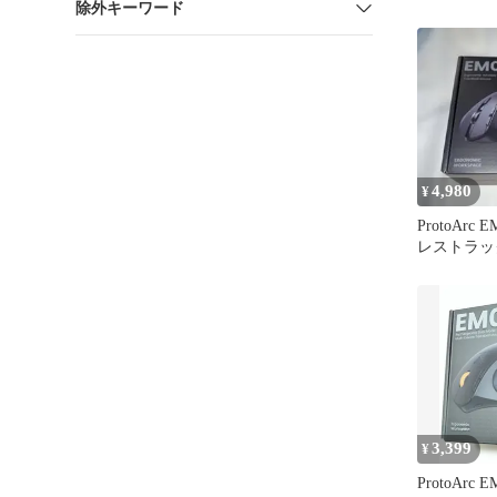
除外キーワード
4,980
¥
ProtoArc 
レストラッ
ス 本体
3,399
¥
ProtoArc