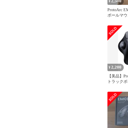
2,500
¥
ProtoArc
ボールマウ
2,200
¥
【美品】Prot
トラックボ
体