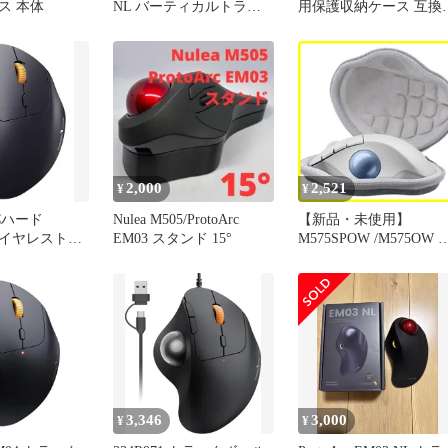
ス 本体
NL バーティカルトラッ
用保護収納ケース 互換
クボールマウス
Logicool ロジクール
M575SPOW /M575OW 
ラックボールマウス
protoarc em04 トラック
ール（ケースのみ）グ
ー
2,000
2,521
¥
¥
Cハード
Nulea M505/ProtoArc
【新品・未使用】
c ワイヤレストラ
EM03 スタンド 15°
M575SPOW /M575OW 
(ブラック)
ジクール トラックボー
マウス Logicool protoarc
互換品 em04 専用保護
納ケース トラックボー
（ケースのみ）グレー
Aenllosi
3,346
3,000
¥
¥