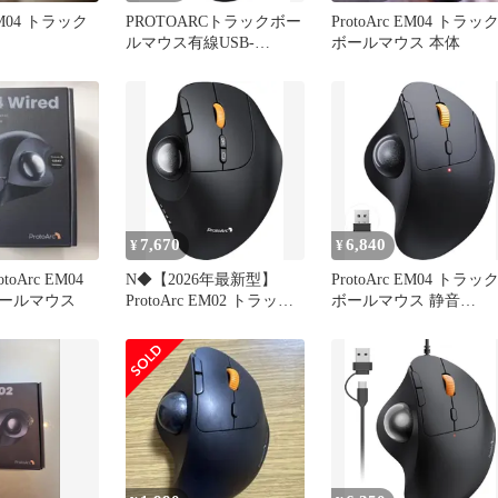
 EM04 トラック
PROTOARCトラックボー
ProtoArc EM04 トラッ
ルマウス有線USB-
ボールマウス 本体
C/USB-A両対応4段階DPI
調節可能親指操作マウス
トラックボール静音タイ
プ6ボタン進む/戻る
7,670
6,840
¥
¥
oArc EM04
N◆【2026年最新型】
ProtoArc EM04 トラッ
ールマウス
ProtoArc EM02 トラック
ボールマウス 静音
ボールマウス 静音 2段階
Bluetooth 2.4GHz 3台同
角度調整 Bluetooth
接続 人間工学 手首負担
2.4GHz 3台同時接続 無線
軽減 親指操作 省スペー
マウス エルゴノミクス
ス | 無線 USB-C充電式 
Type-C充電式 5段階DPI切
精度 5段階DPI 進む/戻
替 親指操作 進む/戻るボ
ボタン搭載 Mac Window
タン Wi e6bdf826
83363cdc