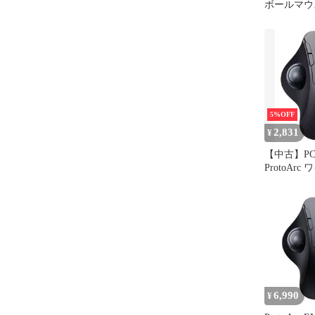
ボールマウ
5%OFF
2,831
¥
【中古】P
ProtoAr
ックボール
[EM04]
6,990
¥