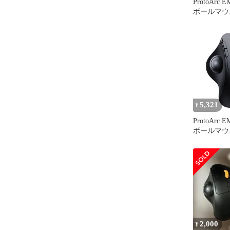
ProtoArc
ボールマウ
Bluetooth
台同時接続
ックボール
操作 5段階D
戻るボタン
Windows/Ma
b6fe7c43
5,321
¥
ProtoArc
ボールマウ
Bluetooth
台同時接続
ックボール
操作 5段階D
戻るボタン
Windows/Ma
対応 ブラ
2,000
¥