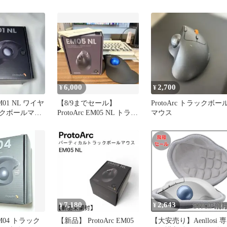
体 箱無し
6,000
2,700
¥
¥
EM01 NL ワイヤ
【8/9までセール】
ProtoArc トラックボー
クボールマウ
ProtoArc EM05 NL トラッ
マウス
クボール
7,180
2,643
¥
¥
 EM04 トラック
【新品】 ProtoArc EM05
【大安売り】Aenllosi 専