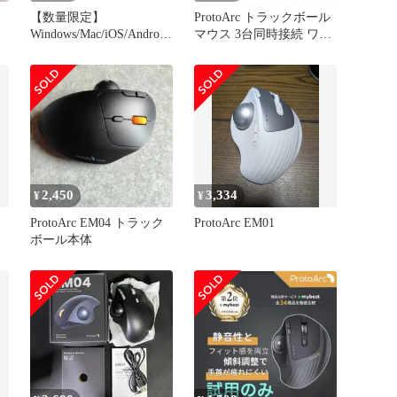
ク
【数量限定】
ProtoArc トラックボール
Windows/Mac/iOS/Android
マウス 3台同時接続 ワイ
対応(ブラック) 進む/戻る
ヤレス
ボタン搭載 5段階DPI調節
可能 大容量バッテリー内
蔵 Type-C充電式 【2024
新登場】 親指 静音 トラ
ックボール マウス 無線 3
台同時接続 Bluetooth/2
2,450
3,334
¥
¥
ク
ProtoArc EM04 トラック
ProtoArc EM01
ボール本体
時
高
る