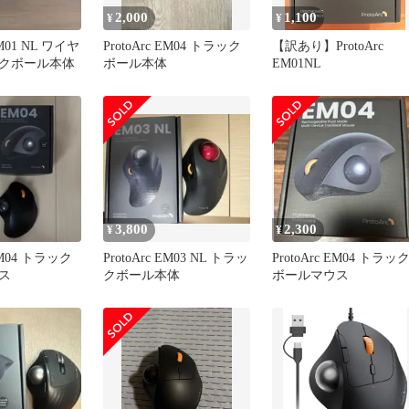
2,000
1,100
¥
¥
EM01 NL ワイヤ
ProtoArc EM04 トラック
【訳あり】ProtoArc
クボール本体
ボール本体
EM01NL
3,800
2,300
¥
¥
 EM04 トラック
ProtoArc EM03 NL トラッ
ProtoArc EM04 トラッ
ス
クボール本体
ボールマウス