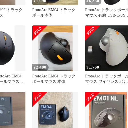
1,990
6,350
¥
¥
 EM02 トラック
ProtoArc EM04 トラック
ProtoArc トラックボー
ス
ボール本体
マウス 有線 USB-C/USB
A両対応 4段階DPI調節
能 親指操作 マウス ト
ックボール 静音タイプ 
ボタン 進む/戻るボタン
搭載 34mmボール
Windows/Mac/Android (
ラック+グレー)e
2,400
1,760
¥
¥
oArc EM04
ProtoArc EM04 トラック
ProtoArc トラックボー
ールマウス 本
ボールマウス 本体
マウス ワイヤレス 3台
時接続