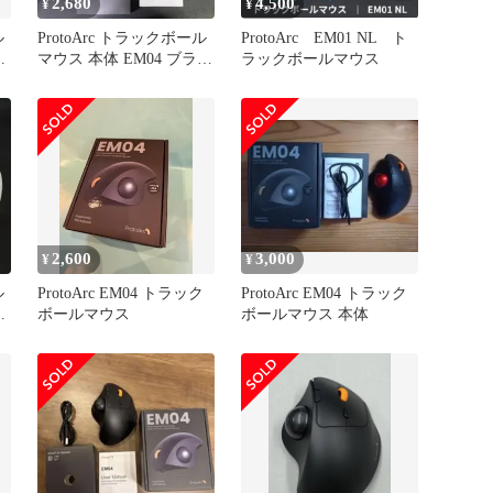
2,680
4,500
¥
¥
ル
ProtoArc トラックボール
ProtoArc EM01 NL ト
-
マウス 本体 EM04 ブラッ
ラックボールマウス
可
ク 外箱付き 付属品付き
ラ
6
ブ
2,600
3,000
¥
¥
ル
ProtoArc EM04 トラック
ProtoArc EM04 トラック
同
ボールマウス
ボールマウス 本体