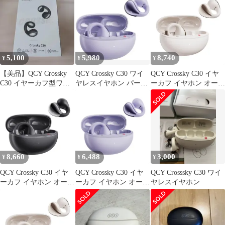
5,100
5,980
8,740
¥
¥
¥
【美品】QCY Crossky
QCY Crossky C30 ワイ
QCY Crossky C30 イヤ
C30 イヤーカフ型ワイ
ヤレスイヤホン パープ
ーカフ イヤホン オープ
ヤレスイヤホン ブラッ
ル イヤーカフ
ンイヤー ワイヤレスイ
ク
ヤホン Bluetooth5.4 空
間オーディオ 耳を塞が
ない 音漏れ防止 マイク
付き マルチポイント接
続 急速充電対応 専用ア
プリ対応 IPX5防水 技
8,660
6,488
3,000
¥
¥
¥
適認証取得 ホワイトe
QCY Crossky C30 イヤ
QCY Crossky C30 イヤ
QCY Crosssky C30 ワイ
ーカフ イヤホン オープ
ーカフ イヤホン オープ
ヤレスイヤホン
ンイヤー ワイヤレスイ
ンイヤー ワイヤレスイ
ヤホン Bluetooth5.4 空
ヤホン Bluetooth5.4 空
間オーディオ 耳を塞が
間オーディオ 耳を塞が
ない 音漏れ防止 マイク
ない 音漏れ防止 マイク