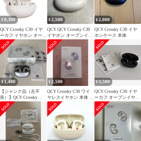
付き マルチポイント接
付き マルチポイント接
続 急速充電対応 専用ア
続 急速充電対応 専用ア
プリ対応 IPX5防水 技
プリ対応 IPX5防水 技
8,300
2,500
2,000
¥
¥
¥
適認証取得 ブラック
適認証取得 パープル
QCY Crossky C30 イヤ
QCY QCY Crossky C30
QCY Crossky C30 イヤ
ーカフ イヤホン オープ
イヤホン オープンイヤ
ホンケース 本体
ンイヤー ワイヤレスイ
ー ワイヤレス
ヤホン Bluetooth5.4 空
間オーディオ 耳を塞が
ない 音漏れ防止 マイク
付き マルチポイント接
続 急速充電対応 専用ア
プリ対応 IPX5防水 技
1,480
2,500
3,500
¥
¥
¥
適認証取得 ホワイトmt
【ジャンク品（左不
QCY Crossky C30 ワイ
QCY Crossky C30 イヤ
良）】QCY Crossky
ヤレスイヤホン 本体 パ
ーカフ オープンイヤー
C30S イヤーカフ シル
ープル
ワイヤレスイヤホン
バー