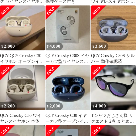
ク ワイヤレスイヤホン
保護ケース付き
ワイヤレスイヤホン ケ
付属品完備 ケース付
ースのみ
2,800
4,800
3,600
¥
¥
¥
QCY QCY Crossky C30
QCY Crossky C30S イヤ
QCY Crossky C30S シル
イヤホン オープンイヤ
ーカフ型ワイヤレスイ
バー 動作確認済
ー ワイヤレス
ヤホン(新品未開封)
2,200
2,000
4,000
¥
¥
¥
QCY Crossky C30 ワイ
QCY Crossky C30 イヤ
Tシャツおじさん様 リ
ヤレスイヤホン 本体
ーカフ型オープンイヤ
クエスト 2点 まとめ商
ーワイヤレスイヤホン
品