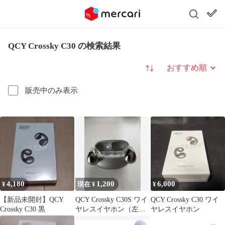
QCY Crossky C30 の検索結果
並び替え
販売中のみ表示
4,180
1,200
6,000
¥
現在 ¥
¥
【新品未開封】QCY
QCY Crossky C30S ワイ
QCY Crossky C30 ワイ
Crossky C30 黒
ヤレスイヤホン（左ジ
ヤレスイヤホン
ャンク品）