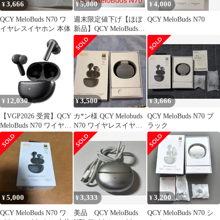
3,666
5,000
4,000
¥
¥
¥
QCY MeloBuds N70 ワ
週末限定値下げ【ほぼ
QCY MeloBuds N70
イヤレスイヤホン 本体
新品】QCY MeloBuds
N70
12,030
3,500
3,666
¥
¥
¥
【VGP2026 受賞】QCY
カ*ン様 QCY Melobuds
QCY MeloBuds N70 ブ
MeloBuds N70 ワイヤレ
N70 ワイヤレスイヤホ
ラック
スイヤホン ノイズキャ
ン
ンセリング
MEMS+10mmダイナミ
ックドライバー ハイレ
ゾ LDAC対応イヤフォ
ン Bluetooth6.0 外音取
り込みモード 装着検出
5,000
3,333
3,200
¥
¥
¥
機能 マルチポイント接
続 ｍａ
QCY MeloBuds N70 ワ
美品 QCY MeloBuds
QCY MeloBuds N70 シ