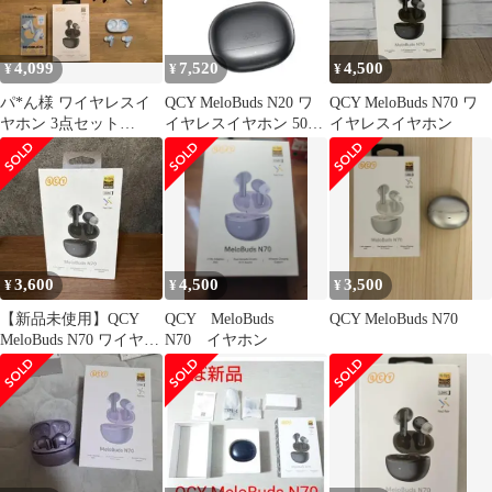
ゾ LDAC対応イヤフォ
ゾ LDAC対応イヤフォ
ン Bluetooth6.0 外音取
ン Bluetooth6.0 外音取
り込みモード 装着検出
り込みモード 装着検出
4,099
7,520
4,500
¥
¥
¥
機能 マルチポイント接
機能 マルチ bc6d62d4
続 ｍａ
パ*ん様 ワイヤレスイ
QCY MeloBuds N20 ワ
QCY MeloBuds N70 ワ
ヤホン 3点セット
イヤレスイヤホン 50dB
イヤレスイヤホン
Redmi QCY Skullcand
ノイズキャンMM
3,600
4,500
3,500
¥
¥
¥
【新品未使用】QCY
QCY MeloBuds
QCY MeloBuds N70
MeloBuds N70 ワイヤレ
N70 イヤホン
スイヤホン ブラック