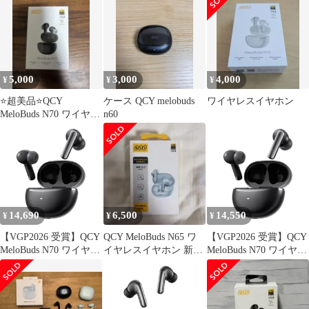
5,000
3,000
4,000
¥
¥
¥
⭐️超美品⭐️QCY
ケース QCY melobuds
ワイヤレスイヤホン
MeloBuds N70 ワイヤレ
n60
スイヤホン お値下げ
⭕️
14,690
6,500
14,550
¥
¥
¥
【VGP2026 受賞】QCY
QCY MeloBuds N65 ワ
【VGP2026 受賞】QCY
MeloBuds N70 ワイヤレ
イヤレスイヤホン 新品
MeloBuds N70 ワイヤレ
スイヤホン ノイズキャ
未使用
スイヤホン ノイズキャ
ンセリング
ンセリング
MEMS+10mmダイナミ
MEMS+10mmダイナミ
ックドライバー ハイレ
ックドライバー ハイレ