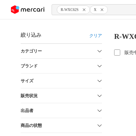
ンツにスキップ
R-WXC62S
X
絞り込み
R-WX
クリア
カテゴリー
販売
ブランド
サイズ
販売状況
出品者
商品の状態