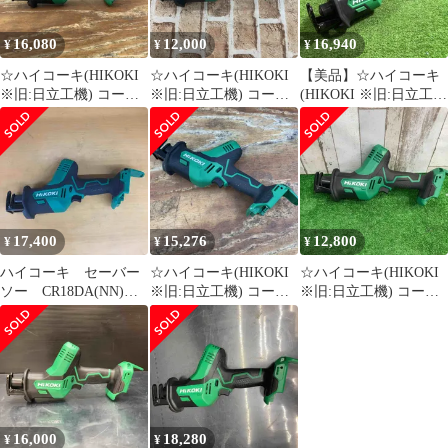
16,080
12,000
16,940
¥
¥
¥
☆ハイコーキ(HIKOKI
☆ハイコーキ(HIKOKI
【美品】☆ハイコーキ
※旧:日立工機) コード
※旧:日立工機) コード
(HIKOKI ※旧:日立工
レスセーバーソー
レスセーバーソー
機) 18V コードレスセ
CR18DA(NN)【柏店】
CR18DA(NN)【所沢
ーバーソー
店】
CR18DA(NN) 動作確認
済【川口店】
17,400
15,276
12,800
¥
¥
¥
ハイコーキ セーバー
☆ハイコーキ(HIKOKI
☆ハイコーキ(HIKOKI
ソー CR18DA(NN)
※旧:日立工機) コード
※旧:日立工機) コード
【川崎店】
レスセーバーソー
レスセーバーソー
CR18DA(NN)【柏店】
CR18DA(NN)【町田
店】
16,000
18,280
¥
¥