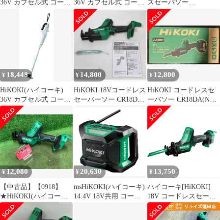
36V カプセル式 コード
36V カプセル式 コード
スセーバソー
レス掃除機 R36DB ペー
レス掃除機 R36DB ペー
CR18DA(NN) 本体
ルホワイト バッテリ
ルホワイト バッテリ
ー・充電器別売り ハン
ー・充電器別売り ハン
ディ スティック クリー
ディ スティック クリー
ナー 紙パック不要 軽量
ナー 紙パック不要 軽量
ハイパワー 強力吸引
ハイパワー 強力吸引
R36DB(NN) 0
R36DB(NN) 1
18,448
14,800
12,800
¥
¥
¥
HiKOKI(ハイコーキ)
HiKOKI 18Vコードレス
HiKOKI コードレスセ
36V カプセル式 コード
セーバーソー CR18DA
ーバソー CR18DA(NN)
レス掃除機 R36DB ペー
(NN) 本体のみ
木工解体用ブレード付
ルホワイト バッテリ
き
ー・充電器別売り ハン
ディ スティック クリー
ナー 紙パック不要 軽量
ハイパワー 強力吸引
R36DB(NN) 1
12,080
20,630
13,750
¥
¥
¥
【中古品】【0918】
msHiKOKI(ハイコーキ)
ハイコーキ[HiKOKI]
★HiKOKI(ハイコーキ)
14.4V 18V共用 コード
18V コードレスセーバ
18vコードレスセーバソ
レスラジオ 小型軽量タ
ソー CR18DA(NN) 本体
ー (本体のみ)
イプ Bluetooth機能搭載
のみ