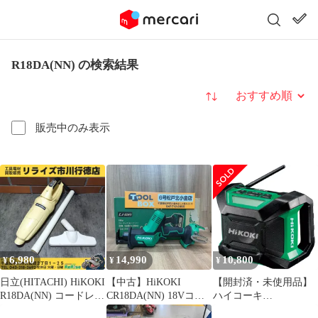
R18DA(NN) の検索結果
並び替え
販売中のみ表示
6,980
14,990
10,800
¥
¥
¥
日立(HITACHI) HiKOKI
【中古】HiKOKI
【開封済・未使用品】
R18DA(NN) コードレス
CR18DA(NN) 18Vコー
ハイコーキ
クリーナー 本体のみ
ドレスセーバソー（本
UR18DA(NN) (本体の