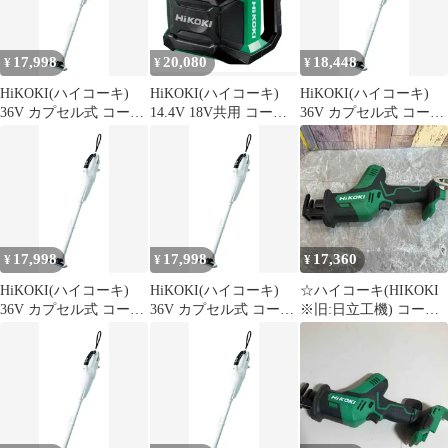
ナー 紙パック不要 軽量
枝打ち 粗大ゴミ解体】
ハイパワー 強力吸引
pms
R36DB(NN) 1
17,998
20,080
18,448
¥
¥
¥
HiKOKI(ハイコーキ)
HiKOKI(ハイコーキ)
HiKOKI(ハイコーキ)
36V カプセル式 コード
14.4V 18V共用 コード
36V カプセル式 コード
レス掃除機 R36DB ペー
レスラジオ 小型軽量タ
レス掃除機 R36DB ペー
ルホワイト バッテリ
イプ Bluetooth機能搭載
ルホワイト バッテリ
ー・充電器別売り ハン
AC100V使用可 蓄電
ー・充電器別売り ハン
ディ スティック クリー
池・充電器別売り
ディ スティック クリー
ナー 紙パック不要 軽量
UR18DA(NN)
ナー 紙パック不要 軽量
ハイパワー 強力吸引
ハイパワー 強力吸引
R36DB(NN) 0
R36DB(NN) 0
17,998
17,998
17,360
¥
¥
¥
HiKOKI(ハイコーキ)
HiKOKI(ハイコーキ)
☆ハイコーキ(HIKOKI
36V カプセル式 コード
36V カプセル式 コード
※旧:日立工機) コード
レス掃除機 R36DB ペー
レス掃除機 R36DB ペー
レスセーバーソー
ルホワイト バッテリ
ルホワイト バッテリ
CR18DA(NN)【八潮
ー・充電器別売り ハン
ー・充電器別売り ハン
店】
ディ スティック クリー
ディ スティック クリー
ナー 紙パック不要 軽量
ナー 紙パック不要 軽量
ハイパワー 強力吸引
ハイパワー 強力吸引
R36DB(NN) 0
R36DB(NN) 1