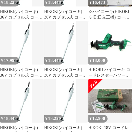
18,220
18,448
16,473
¥
¥
¥
HiKOKI(ハイコーキ)
HiKOKI(ハイコーキ)
☆ハイコーキ(HIKOKI
36V カプセル式 コード
36V カプセル式 コード
※旧:日立工機) コード
レス掃除機 R36DB ペー
レス掃除機 R36DB ペー
レスセーバーソー
ルホワイト バッテリ
ルホワイト バッテリ
CR18DA(NN) 本体の
ー・充電器別売り ハン
ー・充電器別売り ハン
み 18V対応【戸田
ディ スティック クリー
ディ スティック クリー
店】
ナー 紙パック不要 軽量
ナー 紙パック不要 軽量
ハイパワー 強力吸引
ハイパワー 強力吸引
R36DB(NN) 0
R36DB(NN) 0
17,998
18,448
18,000
¥
¥
¥
HiKOKI(ハイコーキ)
HiKOKI(ハイコーキ)
HIKOKI ハイコーキ コ
36V カプセル式 コード
36V カプセル式 コード
ードレスセーバソー
レス掃除機 R36DB ペー
レス掃除機 R36DB ペー
CR18DA(NN) 本体のみ
ルホワイト バッテリ
ルホワイト バッテリ
ノコギリ のこぎり レシ
ー・充電器別売り ハン
ー・充電器別売り ハン
プロソー バッテリー充
ディ スティック クリー
ディ スティック クリー
電器別 電動工具
ナー 紙パック不要 軽量
ナー 紙パック不要 軽量
★DT264
ハイパワー 強力吸引
ハイパワー 強力吸引
R36DB(NN) 0
R36DB(NN) 0
18,448
18,220
12,500
¥
¥
¥
HiKOKI(ハイコーキ)
HiKOKI(ハイコーキ)
HiKOKI 18V コードレ