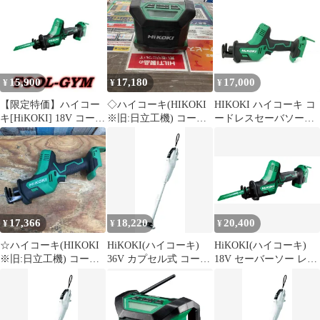
【中古】【市川行徳
体のみ）※商品説明要
み) コードレスラジオ
店】
確認
Bluetooth機能付 18V・
14.4V・マルチボルト・
AC100V
15,900
17,180
17,000
¥
¥
¥
【限定特価】ハイコー
◇ハイコーキ(HIKOKI
HIKOKI ハイコーキ コ
キ[HiKOKI] 18V コード
※旧:日立工機) コード
ードレスセーバソー
レスセーバソー
レスラジオ
CR18DA(NN) 本体のみ
CR18DA(NN) 本体のみ
UR18DA(NN)【戸田
18V 充電レシプロソー
店】
セーバーソー ノコギリ
電動工具 ★DT1307
17,366
18,220
20,400
¥
¥
¥
☆ハイコーキ(HIKOKI
HiKOKI(ハイコーキ)
HiKOKI(ハイコーキ)
※旧:日立工機) コード
36V カプセル式 コード
18V セーバーソー レシ
レスセーバーソー
レス掃除機 R36DB ペー
プロソー CR18DA バッ
CR18DA(NN)【柏店】
ルホワイト バッテリ
テリー・充電器・ケー
ー・充電器別売り ハン
ス別売り CR18DA(NN)
ディ スティック クリー
【木材・金属切断 DIY