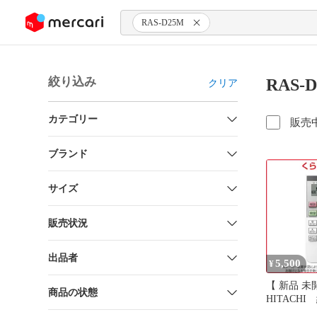
ンツにスキップ
RAS-D25M
絞り込み
RAS-
クリア
カテゴリー
販売
ブランド
サイズ
販売状況
出品者
5,500
¥
【 新品 未
商品の状態
HITACH
用リモコン