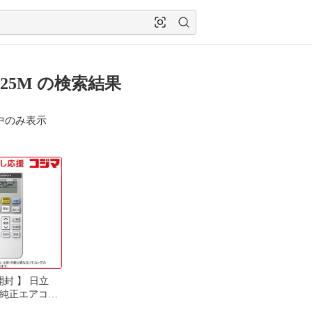
D25M の検索結果
中のみ表示
開封 】 日立
I 純正エアコン
 (部品番号：