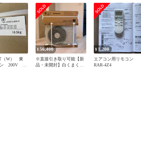
56,400
1,200
¥
¥
2DT（W） 東
※直接引き取り可能【新
エアコン用リモコン
ン 200V ※
品・未開封】白くまくん
RAR-4Z4
おもに14畳
RAS-AJ2225S(W)