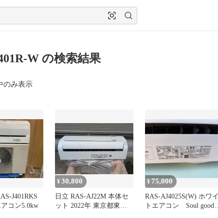
J401R-W の検索結果
中のみ表示
30,800
75,000
¥
¥
AS-J401RKS
日立 RAS-AJ22M 本体セ
RAS-AJ4025S(W) ホワ
エアコン5.0kw
ット 2022年 東京都東村
トエアコン Soul goods
山市、引取限定
さま専用