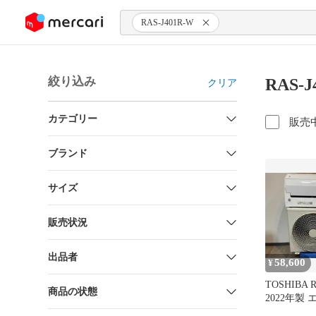
ンツにスキップ
RAS-J401R-W
絞り込み
RAS-
クリア
カテゴリー
販売
ブランド
サイズ
販売状況
出品者
58,600
¥
TOSHIBA R
商品の状態
2022年製 