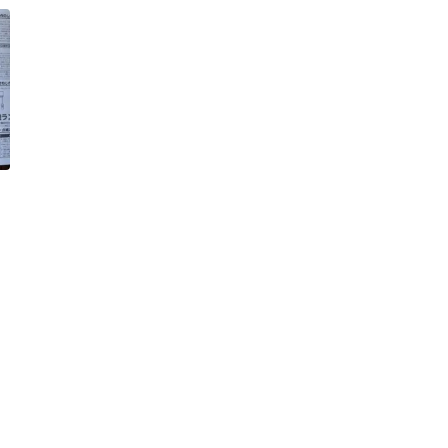
RAS-AC22Z 設定不要
RAS-AC25A エアコン用
RAR-4L1（ダイヨウ）
RAS-AC25Z 白くまくん
RAS-AC28A HITAC