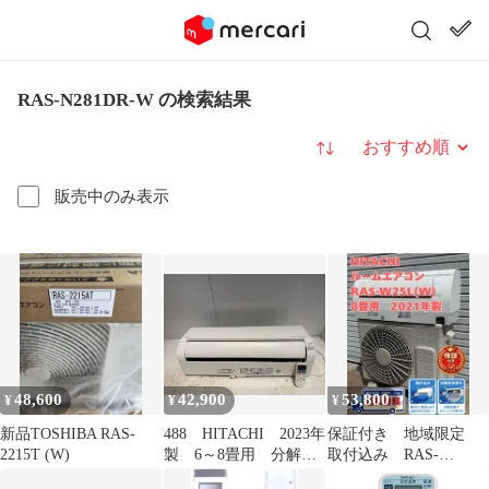
RAS-N281DR-W の検索結果
並び替え
販売中のみ表示
48,600
42,900
53,800
¥
¥
¥
新品TOSHIBA RAS-
488 HITACHI 2023年
保証付き 地域限定
2215T (W)
製 6～8畳用 分解洗
取付込み RAS-
浄済み RAS-DT22N
W25L(W) 8畳用