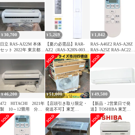
2021年製 B
30,700
5,269
1,842
¥
¥
¥
日立 RAS-AJ22M 本体
【夏の必需品】RAR-
RAS-A40Z2 RAS-A28Z
セット 2022年 東京都東
AZ2（RAS-X28N-003）
RAS-A25Z RAS-AC22A
村山市、引取限定
for Hitachi
RAS-A22Z すぐに使え
る RAS-AC22Z 設定不
要 RAS-AC25A エアコ
ン用 RAR-4L1（ダイヨ
ウ） RAS-AC25Z 白く
まくん RAS-AC28A
HITAC
46,200
51,000
49,500
¥
¥
¥
472 HITACHI 2021年
【店頭引き取り限定・
【新品・2営業日で発
製 10～12畳用 分解
発送不可】東芝
送】TOSHIBA 東芝
洗浄済み RAS-
(TOSHIBA) RAS-
RAS2215TM(W)
DM28LE9
2215T(W) RAS-2215AT
ルームエアコン 【未使
用】【市川行徳店】