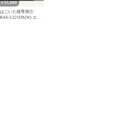
35,000
¥
はごいた様専用①
RAS-U221DX(W) エア
コンのみ 大清快