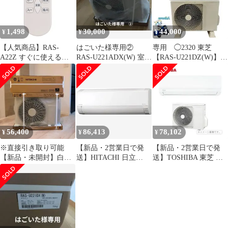
1,498
30,000
44,000
¥
¥
¥
【人気商品】RAS-
はごいた様専用②
専用 ◯2320 東芝
A22Z すぐに使える
RAS-U221ADX(W) 室外
【RAS-U221DZ(W)】
RAS-A25Z 設定不要
機 大清快
2025年製 6畳 中古
RAS-A28Z エアコン用
RAS-A40Z2 RAR-
4L1（ダイヨウ） RAS-
AC22A 白くまくん
RAS-AC22Z HITACHI
RAS-AC25A 日立 RAS-
56,400
86,413
78,102
¥
¥
¥
AC25
※直接引き取り可能
【新品・2営業日で発
【新品・2営業日で発
【新品・未開封】白く
送】HITACHI 日立
送】TOSHIBA 東芝 東
まくん RAS-
RASAJ2825S(W)
芝 RAS2516TL(W)
AJ2225S(W)