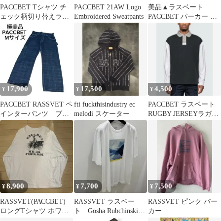
PACCBET Tシャツ チ
PACCBET 21AW Logo
美品▲ラスベート
ェック柄切り替えラス
Embroidered Sweatpants
PACCBET パーカー XL
ベート
紫 パープル ロゴプリン
ト
17,900
17,500
4,500
¥
¥
¥
PACCBET RASSVET ペ
fti fuckthisindustry ec
PACCBET ラスベート
インターパンツ ブラ
melodi スケーター
RUGBY JERSEYラガー
ックウォッチ チェッ
シャツ L
ク M
8,900
7,700
7,500
¥
¥
¥
RASSVET(РАССВЕТ)
RASSVET ラスベー
RASSVET ピンク パー
ロングTシャツ ホワイ
ト Gosha Rubchinskiy
カー
ト
tee