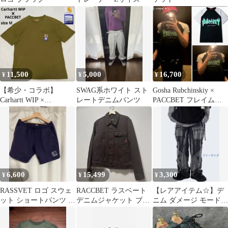
11,500
5,000
16,700
¥
¥
¥
【希少・コラボ】
SWAG系ホワイト スト
Gosha Rubchinskiy ×
Carhartt WIP ×
レートデニムパンツ
PACCBET フレイムロ
PACCBET ポケットTシ
ゴ Tシャツ
ャツM
6,600
15,499
3,300
¥
¥
¥
RASSVET ロゴ スウェ
RACCBET ラスベート
【レアアイテム☆】デ
ット ショートパンツ ネ
デニムジャケット ブラ
ニム ダメージ モード系
イビー
ウン
シルエット ワイド ブリ
ーチ 黒