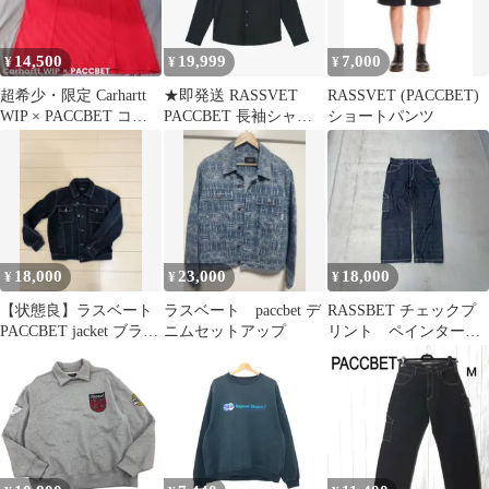
14,500
19,999
7,000
¥
¥
¥
​超希少・限定 Carhartt
★即発送 RASSVET
RASSVET (PACCBET)
WIP × PACCBET コラ
PACCBET 長袖シャツ
ショートパンツ
ボTシャツ L
黒色系 XLサイズ
18,000
23,000
18,000
¥
¥
¥
【状態良】ラスベート
ラスベート paccbet デ
RASSBET チェックプ
PACCBET jacket ブラッ
ニムセットアップ
リント ペインターデ
ク Lサイズ
ニム ストレート 名
作 メンズ M