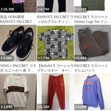
18,380
4,700
3,980
¥
¥
¥
美品 OURS着用
RASSVET PACCBET ラ
PACCBET ラスベート
RASSVET PACCBET
ッセルアスレティック
Infinity Logo Tee インフ
HEART POLO L
イージースウェットパ
ィニティ―ロゴTシャ
ンツ
ツ XL Dark Green 半袖
プリント Gosha
Rubchinskiy トップス
g27640
9,980
5,790
6,800
¥
¥
¥
VANS × PACCBET コラ
【RaSsVet 】ゴーシャラ
PACCBET ラスベート
ボ スニーカー 黒 ラス
ブチンスキー オーバ
デニムパンツ
ベート コラボ
ーサイズTシャツ
2,899
6,500
9,000
¥
¥
¥