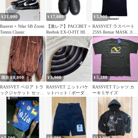
21,000
17,000
5,900
¥
¥
¥
Rassvet × Nike SB Zoom
【激レア】PACCBET ×
RASSVET ラスベート
Tennis Classic
Reebok EX-O-FIT HI
25SS Remar MASK スカ
27cm 黒
ル Tシャツ L
8,000
3,900
5,280
現在 ¥
¥
¥
RASSVET ベロア トラ
RASSVET ニットバケ
RASSVET Tシャツ カ
ックジャケット セット
ットハット / ボーダー
ーキ Lサイズ
アップ
パープル×グリーン×ブ
ラック