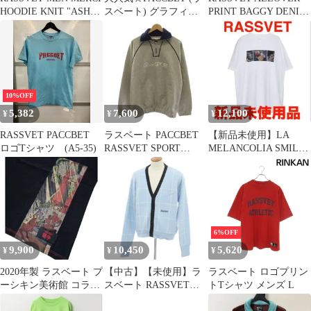
HOODIE KNIT "ASH
スベート) グラフィッ
PRINT BAGGY DENIM
GREY"
ク プリント Tシャツ
PANTS
10%OFF
5,382
7,600
12,100
¥
¥
¥
RASSVET PACCBET
ラスベート PACCBET
【新品未使用】LA
ロゴTシャツ (A5-35)
RASSVET SPORT
MELANCOLIA SMILE
COLLARED SWEAT ハ
NOW T-SHIRT
ーフジップスウェット
トレーナー 長袖 M グ
レー PACC11T025 /YM
6%OFF
9,900
10,450
5,620
¥
¥
¥
2020年製 ラスベート プ
【中古】【未使用】ラ
ラスベート ロゴプリン
ーシキン美術館 コラボ
スベート RASSVET
トTシャツ メンズ L
浮世絵 Tシャツ Sサイ
2023年秋冬 アクリルモ