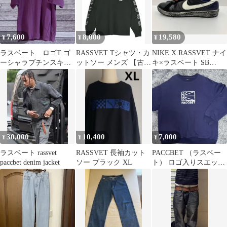
7,600
8,000
19,580
¥
¥
¥
ラスベート ロゴT ゴ
RASSVET Tシャツ・カ
NIKE X RASSVET ナイ
ーシャラブチンスキ
ットソー メンズ 【古
キ×ラスベート SB
ー パープル
着】【中古】【送料無
ZOOM TENNIS
料】
CLASSIC ズームテニス
クラシック IO9846-400
スニーカー 27.5 ネイビ
ー 通年
30,000
10,400
7,000
¥
¥
¥
ラスベート rassvet
RASSVET 長袖カット
PACCBET （ラスベー
paccbet denim jacket
ソー ブラック XL
ト） ロゴ入りスエット
トレーナーXL ネイビー
メンズ