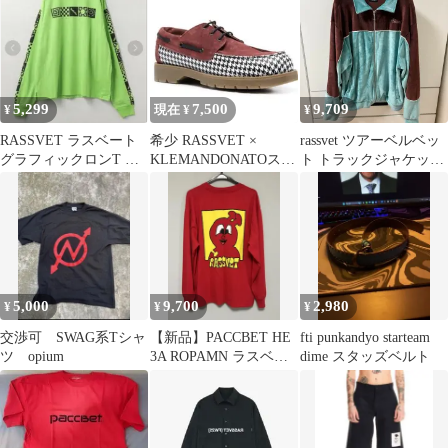
ズ
ヘヤナイロン系 チェッ
ク カーディガン ライト
ブルーxホワイト【サイ
ズM】【メンズ】
5,299
7,500
9,709
¥
現在 ¥
¥
RASSVET ラスベート
希少 RASSVET ×
rassvet ツアーベルベッ
グラフィックロンT 長
KLEMANDONATOスエ
ト トラックジャケット
袖Tシャツ M 緑
ード デッキシューズ｜
S
44
5,000
9,700
2,980
¥
¥
¥
交渉可 SWAG系Tシャ
【新品】PACCBET HE
fti punkandyo starteam
ツ opium
3A ROPAMN ラスベー
dime スタッズベルト
ト 長袖 Tシャツ L