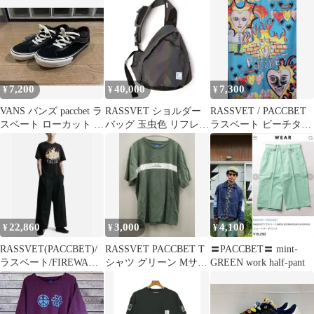
7,200
40,000
7,300
¥
¥
¥
VANS バンズ paccbet ラ
RASSVET ショルダー
RASSVET / PACCBET
スベート ローカット ス
バッグ 玉虫色 リフレク
ラスベート ビーチタオ
ニーカー
ター
ル インテリア
22,860
3,000
4,100
¥
¥
¥
RASSVET(PACCBET)/
RASSVET PACCBET T
〓PACCBET〓 mint-
ラスベート/FIREWALL
シャツ グリーン Mサイ
GREEN work half-pant
TSHIRTS
ズ