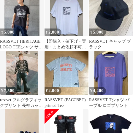
5,000
2,800
5,000
¥
¥
¥
RASSVET HERITAGE
【即購入・値下げ・専
RASSVET キャップ ブ
LOGO TEEシャツ サイ
用・まとめ依頼不可】
ラック
ズXL
RASSVET メンズ Tシ
ャツ L
7,500
2,000
4,400
¥
¥
¥
rassvet フルグラフィッ
RASSVET (PACCBET)
RASSVET Tシャツ パ
クプリント 長袖カット
printed Tee
ープル ロゴプリント
ソー 黒