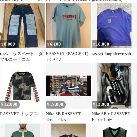
ト ネイビー ※
Jersey T-Shirt 半袖 フッ
トボール ゲーム シャツ
PACC16-P101-T010-
T102 緑 4975Q♪
8,000
6,100
10,000
¥
¥
¥
rassvet ラスベート ダ
RASSVET (PACCBET)
rassvet long sleeve shirts
ブルニーデニム
Tシャツ
12,000
19,800
13,900
¥
¥
¥
RASSVET トップス
Nike SB RASSVET
Nike SB x RASSVET
Tennis Classic
Blazer Low