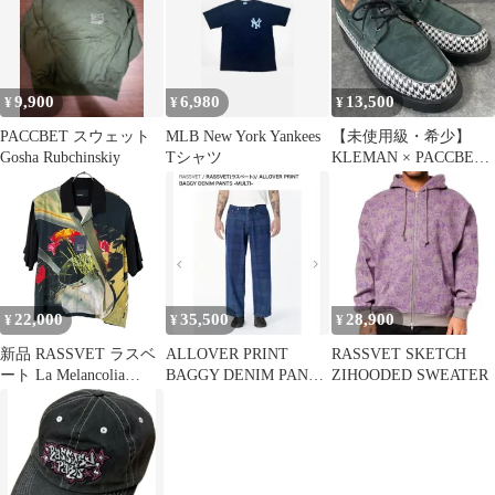
9,900
6,980
13,500
¥
¥
¥
PACCBET スウェット
MLB New York Yankees
【未使用級・希少】
Gosha Rubchinskiy
Tシャツ
KLEMAN × PACCBET
コラボ デッキシューズ
42
22,000
35,500
28,900
¥
¥
¥
新品 RASSVET ラスベ
ALLOVER PRINT
RASSVET SKETCH
ート La Melancolia
BAGGY DENIM PANTS
ZIHOODED SWEATER
Shadow オープンカラー
-MULTI-
半袖 シャツ L ブラック
xマルチカラー 【値下
げ交渉歓迎】