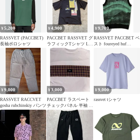
5,200
4,900
9,700
¥
¥
¥
RASSVET (PACCBET)
PACCBET RASSVET グ
RASSVET PACCBET ベ
長袖ポロシャツ
ラフィックTシャツ L
スト foureyed huf
ブラック ロゴプリント
supreme
9,000
3,000
9,000
¥
¥
¥
RASSVET RACCVET
PACCBET ラスベート
rassvet tシャツ
gosha rubchinskiy パンツ
チェックパネル 半袖 T
シャツ ホワイト