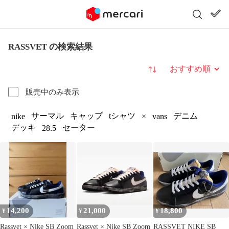
RASSVET の検索結果
並び替え
販売中のみ表示
サーマル
キャップ
tシャツ
デニム
nike
×
vans
デッキ
セーター
28.5
14,200
21,000
18,800
¥
¥
¥
Rassvet × Nike SB Zoom
Rassvet × Nike SB Zoom
RASSVET NIKE SB