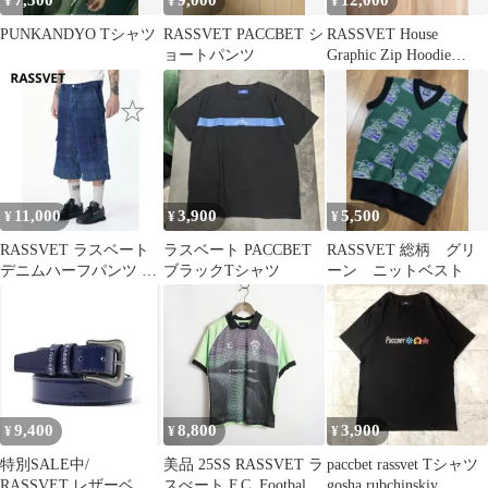
7,500
9,000
12,000
¥
¥
¥
PUNKANDYO Tシャツ
RASSVET PACCBET シ
RASSVET House
ョートパンツ
Graphic Zip Hoodie
Black S
11,000
3,900
5,500
¥
¥
¥
RASSVET ラスベート
ラスベート PACCBET
RASSVET 総柄 グリ
デニムハーフパンツ ゴ
ブラックTシャツ
ーン ニットベスト
ーシャ・ラブチンスキ
ー
9,400
8,800
3,900
¥
¥
¥
特別SALE中/
美品 25SS RASSVET ラ
paccbet rassvet Tシャツ
RASSVET レザーベル
スべート F.C. Football
gosha rubchinskiy