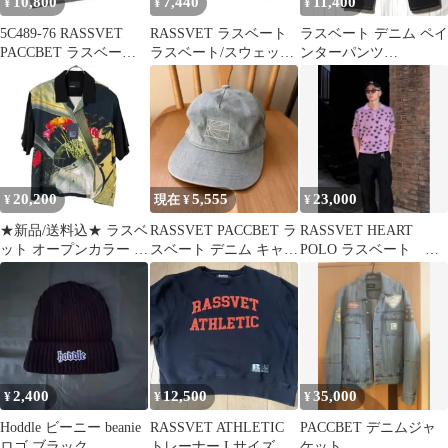
10,800
7,440
11,400
¥
¥
¥
5C489-76 RASSVET
RASSVET ラスベート
ラスベート デニム ペイ
PACCBET ラスベート
ラスベート/スウェット
ンターパンツ
トップス XS
サイズ:L フロントプリ
RASSVET PACCBET ゴ
ント ブラック メンズ /
ーシャ
241005008093
20,200
5,555
23,000
¥
現在 ¥
¥
★新品/送料込★ ラスベ
RASSVET PACCBET ラ
RASSVET HEART
ット オープンカラー シ
スベート デニム キャッ
POLO ラスベート ハ
ャツ L
プ ロンハーマン
ートポロ ローズ ours
2,400
12,500
35,000
¥
¥
¥
Hoddle ビーニー beanie
RASSVET ATHLETIC
PACCBET デニムジャ
ロゴ ブラック
トレーナー Lサイズ
ケット