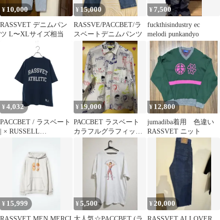
10,000
15,000
7,500
¥
¥
¥
RASSVET デニムパン
RASSVE/PACCBET/ラ
fuckthisindustry ec
ツ L〜XLサイズ相当
スベートデニムパンツ
melodi punkandyo
4,032
19,000
12,800
¥
¥
¥
PACCBET / ラスベート
РАССВЕТ ラスベート
jumadiba着用 色違い
| × RUSSELL
カラフルグラフィック
RASSVET ニット
ATHLETIC / ラッセル
長袖シャツ
アスレティック / ロゴ
プリント Tシャツ | S |
ネイビー | メンズ
15,999
5,500
20,000
¥
¥
¥
RASSVET MEN MERCI
大人気☆PACCBET (ラ
RASSVET ALLOVER