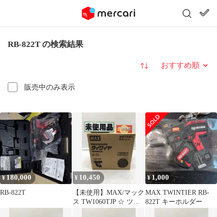
RB-822T の検索結果
並び替え
販売中のみ表示
180,000
10,450
1,000
¥
¥
¥
RB-822T
【未使用】MAX/マック
MAX TWINTIER RB-
ス TW1060TJP ☆ ツイ
822T キーホルダー
ンタイア用 タイワイヤ