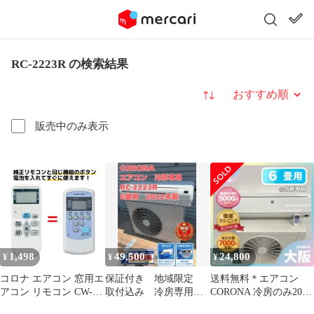
RC-2223R の検索結果
並び替え
販売中のみ表示
1,498
49,500
24,800
¥
¥
¥
コロナ エアコン 窓用エ
保証付き 地域限定
送料無料＊エアコン
アコン リモコン CW-R
取付込み 冷房専用
CORONA 冷房のみ2023
BC-2216R BC-2217R
RC-2223R 6畳用
年製 6畳用＊大阪