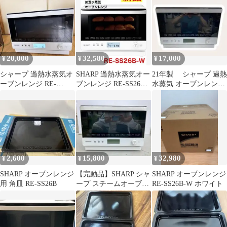
W
20,000
32,580
17,000
¥
¥
¥
シャープ 過熱水蒸気オ
SHARP 過熱水蒸気オー
21年製 シャープ 過熱
ーブンレンジ RE-
ブンレンジ RE-SS26B-
水蒸気 オーブンレンジ
SS26B 角皿付き
W
RE-SS26B
2,600
15,800
32,980
¥
¥
¥
SHARP オーブンレンジ
【完動品】SHARP シャ
SHARP オーブンレンジ
用 角皿 RE-SS26B
ープ スチームオーブン
RE-SS26B-W ホワイト
レンジ RE-SS26B-W