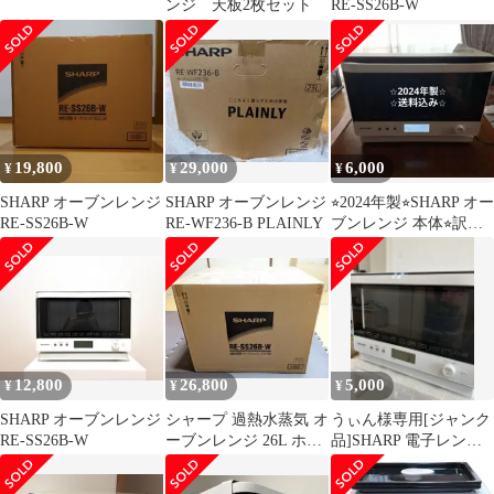
ンジ 天板2枚セット
RE-SS26B-W
19,800
29,000
6,000
¥
¥
¥
SHARP オーブンレンジ
SHARP オーブンレンジ
⭐︎2024年製⭐︎SHARP オー
RE-SS26B-W
RE-WF236-B PLAINLY
ブンレンジ 本体⭐︎訳あ
り⭐︎
12,800
26,800
5,000
¥
¥
¥
SHARP オーブンレンジ
シャープ 過熱水蒸気 オ
うぃん様専用[ジャンク
RE-SS26B-W
ーブンレンジ 26L ホワ
品]SHARP 電子レンジ
イト RE-SS26B-W
RE-SS26B-W