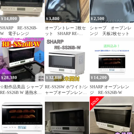
14,800
3,800
2,500
¥
¥
¥
SHARP RE-SS26B-
オーブントレー 2枚セ
シャープ オーブンレ
W 電子レンジ
ット SHARP RE-
ンジ 天板2枚セット
SS26B
28,380
32,888
14,200
¥
¥
¥
☆動作品美品 シャープ
RE-SS26W ホワイト/シ
SHARP オーブンレン
RE-SS26B W 過熱水蒸
ャープオーブンレンジ
ジ RE-SS26B-W
気 スチームオーブンレ
／新品未開封
ンジ