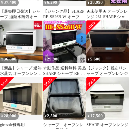
37,400
6,299
28,990
¥
¥
¥
【最短即日発送】シャ
【ジャンク品】SHARP
★未使用★ オーブンレ
ープ 過熱水蒸気オーブ
RE-SS26B-W オーブン
ンジ 26L SHARP シャー
ンレンジ 26L RE-
レンジ 26L
プ RE-SS26B-W ホワイ
SS26B-W ホワイト
ト 2025年製
EUN236493相
36,800
29,980
5,600
¥
¥
¥
【新品】シャープ 過熱
☆動作品 送料無料 美品
【ジャンク】難ありシ
水蒸気 オーブンレンジ
SHARP シャープ RE-
ャープ オーブンレンジ
RE-SS26B-W ホワイト
SS26B W ホワイト 過熱
系 [26L]
水蒸気 スチームオーブ
ンレンジ 26L 2段調理
250℃ 1000W 庫内フラ
ット
28,900
2,500
17,500
¥
¥
¥
girasole様専用
シャープ オーブンレ
SHARP オーブンレンジ