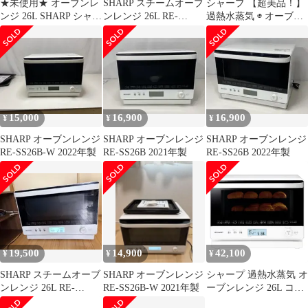
★未使用★ オーブンレ
SHARP スチームオーブ
シャープ 【超美品！】
ンジ 26L SHARP シャー
ンレンジ 26L RE-
過熱水蒸気 ◉ オーブン
プ RE-SS26B-W ホワイ
SS26B-W
レンジ 26L 2段コンベ
ト 2025年製 コンベクシ
ンション
ョン 2段 ECN196777相
15,000
16,900
16,900
¥
¥
¥
SHARP オーブンレンジ
SHARP オーブンレンジ
SHARP オーブンレンジ
RE-SS26B-W 2022年製
RE-SS26B 2021年製
RE-SS26B 2022年製
19,500
14,900
42,100
¥
¥
¥
SHARP スチームオーブ
SHARP オーブンレンジ
シャープ 過熱水蒸気 オ
ンレンジ 26L RE-
RE-SS26B-W 2021年製
ーブンレンジ 26L コン
SS26B-W 2024年製
ベクション 2段調理 ホ