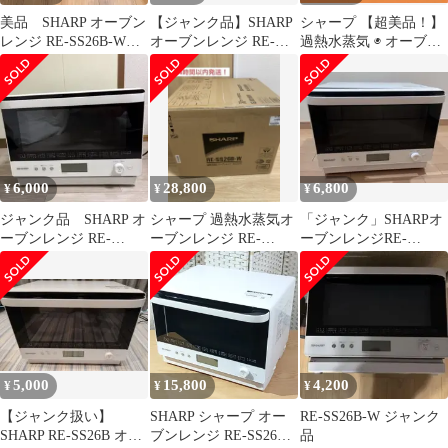
美品 SHARP オーブン
【ジャンク品】SHARP
シャープ 【超美品！】
レンジ RE-SS26B-W本
オーブンレンジ RE-
過熱水蒸気 ◉ オーブン
体
SS26B
レンジ 26L 2段コンベ
ンション
6,000
28,800
6,800
¥
¥
¥
ジャンク品 SHARP オ
シャープ 過熱水蒸気オ
「ジャンク」SHARPオ
ーブンレンジ RE-
ーブンレンジ RE-
ーブンレンジRE-
SS26B-W 本体
SS26B-W
SS26B-W 2021年製
5,000
15,800
4,200
¥
¥
¥
【ジャンク扱い】
SHARP シャープ オー
RE-SS26B-W ジャンク
SHARP RE-SS26B オー
ブンレンジ RE-SS26B-
品