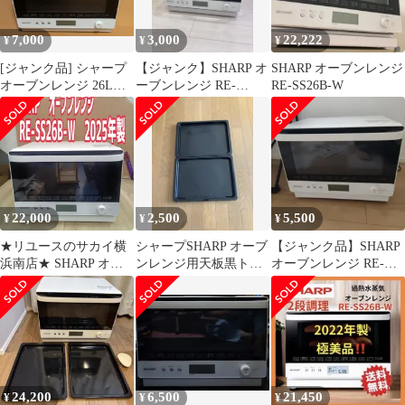
7,000
3,000
22,222
¥
¥
¥
[ジャンク品] シャープ
【ジャンク】SHARP オ
SHARP オーブンレンジ
オーブンレンジ 26L
ーブンレンジ RE-
RE-SS26B-W
RE-SS26B 2022年製
SS26B-W 本体
22,000
2,500
5,500
¥
¥
¥
★リユースのサカイ横
シャープSHARP オーブ
【ジャンク品】SHARP
浜南店★ SHARP オー
ンレンジ用天板黒トレ
オーブンレンジ RE-
ブンレンジ RE-SS26B-
ー 角皿RE-SS26B-W用2
SS26B-W
W ２５年製 管理0716-
枚
01
24,200
6,500
21,450
¥
¥
¥