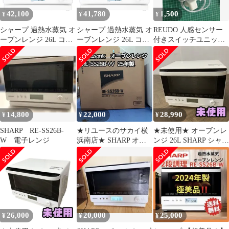
42,100
41,780
1,500
¥
¥
¥
シャープ 過熱水蒸気 オ
シャープ 過熱水蒸気 オ
REUDO 人感センサー
ーブンレンジ 26L コン
ーブンレンジ 26L コン
付きスイッチユニット
ベクション 2段調理 ホ
ベクション 2段調理 ホ
RE-ES-P21B-WS
ワイト RE-SS26B-W [2
ワイト RE-SS26B-W [2
段/26L/ホワイト]
段/26L/ホワイト]
14,800
22,000
28,990
¥
¥
¥
SHARP RE-SS26B-
★リユースのサカイ横
★未使用★ オーブンレ
W 電子レンジ
浜南店★ SHARP オー
ンジ 26L SHARP シャー
ブンレンジ RE-SS26B-
プ RE-SS26B-W ホワイ
W 25年製 管理0718-03
ト 2026年製
EUN236501相
26,000
20,000
25,000
¥
¥
¥