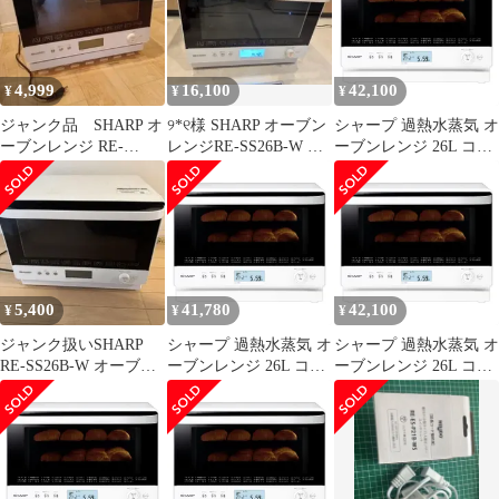
4,999
16,100
42,100
¥
¥
¥
ジャンク品 SHARP オ
୨*୧様 SHARP オーブン
シャープ 過熱水蒸気 オ
ーブンレンジ RE-
レンジRE-SS26B-W 過
ーブンレンジ 26L コン
SS26B-W 本体
熱水蒸気 26L
ベクション 2段調理 ホ
ワイト RE-SS26B-W [2
段/26L/ホワイト]
5,400
41,780
42,100
¥
¥
¥
ジャンク扱いSHARP
シャープ 過熱水蒸気 オ
シャープ 過熱水蒸気 オ
RE-SS26B-W オーブン
ーブンレンジ 26L コン
ーブンレンジ 26L コン
レンジ ホワイト
ベクション 2段調理 ホ
ベクション 2段調理 ホ
ワイト RE-SS26B-W [2
ワイト RE-SS26B-W [2
段/26L/ホワイト]
段/26L/ホワイト]