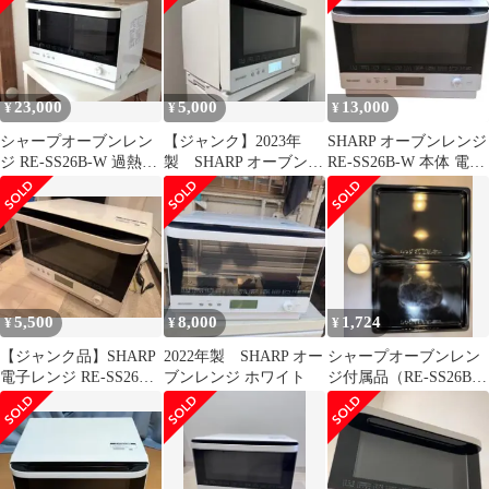
23,000
5,000
13,000
¥
¥
¥
シャープオーブンレン
【ジャンク】2023年
SHARP オーブンレンジ
ジ RE-SS26B-W 過熱水
製 SHARP オーブンレ
RE-SS26B-W 本体 電子
蒸気機能付きR7年製 家
ンジ ホワイト【値下げ
レンジ
庭用
しました】
5,500
8,000
1,724
¥
¥
¥
【ジャンク品】SHARP
2022年製 SHARP オー
シャープオーブンレン
電子レンジ RE-SS26B-
ブンレンジ ホワイト
ジ付属品（RE-SS26B）
W 本体
角皿２枚スチームカッ
プ取扱説明書