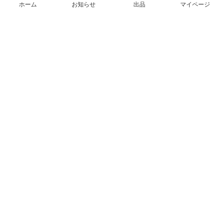
ホーム
お知らせ
出品
マイページ
会社概要（運営会社）
採用情報
プレスリリース
公式ブログ
プレスキット
メルカリUS
メルカリShops
m department（エムデパ）
ヘルプ
ヘルプセンター（ガイド・お問い合わせ）
メルカリShopsでショップを開設する
メルカリShops ショップ管理画面にログイン
メルカリShops出店者向けガイド
お問い合わせ一覧
フリーワードから商品をさがす
プライバシーと利用規約
メルカリ利用規約
メルカリShops利用規約
メルカリアンバサダー利用規約