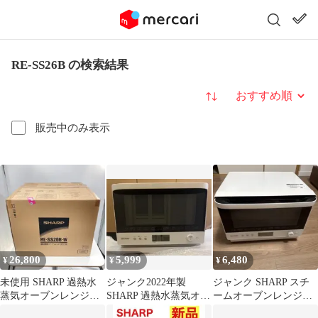
RE-SS26B の検索結果
並び替え
販売中のみ表示
26,800
5,999
6,480
¥
¥
¥
未使用 SHARP 過熱水
ジャンク2022年製
ジャンク SHARP スチ
蒸気オーブンレンジ
SHARP 過熱水蒸気オー
ームオーブンレンジ
RE-SS26B-W
ブンレンジ RE-SS26B-
白 RE-SS26B-W