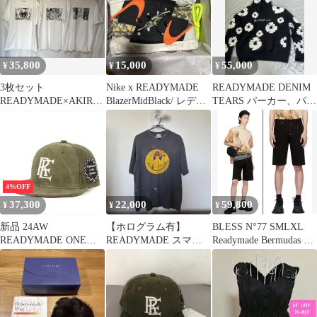
35,800
15,000
55,000
¥
¥
¥
3枚セット
Nike x READYMADE
READYMADE DENIM
READYMADE×AKIRA
BlazerMidBlack/ レディ
TEARS パーカー、パン
ART OF WALL Tシャツ
ーメイド
ツセット
L
4%OFF
37,300
22,000
59,800
¥
¥
¥
新品 24AW
【ホログラム有】
BLESS N°77 SMLXL
READYMADE ONE
READYMADE スマイ
Readymade Bermudas パ
SIZE カーキ キャップ
ル プリント Tシャツ
ンツ