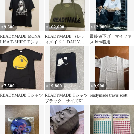
9,500
162,000
12,000
¥
¥
¥
READYMADE MONA
READYMADE （レデ
最終値下げ マイファ
LISA T-SHIRT Tシャツ
ィメイド ）DAILY
ス hiro着用
ブラック
BAG MEDIUM
READYMADE キャッ
プ
7,500
19,800
9,900
¥
¥
¥
READYMADE Tシャツ
READYMADE Tシャツ
readymade travis scott
ブラック サイズXL