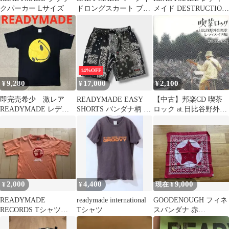
クパーカー Lサイズ
ドロングスカート ブラ
メイド DESTRUCTION
ック
XLサイズ
14%OFF
9,280
17,000
2,100
¥
¥
¥
即完売希少 激レア
READYMADE EASY
【中古】邦楽CD 喫茶
READYMADE レディ
SHORTS バンダナ柄 シ
ロック at.日比谷野外音
メイド Tシャツ
ョートパンツ ブラック
楽堂～レディメイド編
21SS
ペイズリー メンズ M相
当
2,000
4,400
9,000
¥
¥
現在 ¥
READYMADE
readymade international
GOODENOUGH フィネ
RECORDS Tシャツ
Tシャツ
スバンダナ 赤
Ｍ ピチカートファイ
ReadyMade