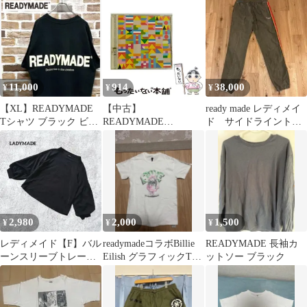
11,000
914
38,000
¥
¥
¥
【XL】READYMADE
【中古】
ready made レディメイ
Tシャツ ブラック ビッ
READYMADE
ド サイドライントラ
グロゴ 半袖 レディメイ
RECORDS REMIXES /
ックパンツ
ド
ピチカート・ファイヴ /
2,980
2,000
1,500
¥
¥
¥
レディメイド【F】バル
readymadeコラボBillie
READYMADE 長袖カ
ーンスリーブトレーナ
Eilish グラフィックTシ
ットソー ブラック
ー 綺麗めカジュアル ブ
ャツ M
ラック