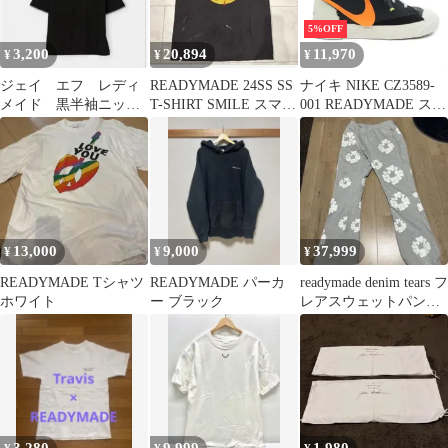
5%OFF
3,200
20,894
11,970
¥
¥
¥
ジェイ エフ レディ
READYMADE 24SS SS
ナイキ NIKE CZ3589-
メイド 黒半袖ニッ
T-SHIRT SMILE スマイ
001 READYMADE スニ
ト ジーンズファクト
ルTシャツ
ーカー
リー
13,000
9,000
37,999
¥
¥
¥
READYMADE Tシャツ
READYMADE パーカ
readymade denim tears フ
ホワイト
ー ブラック
レアスウェットパンツ
グレー