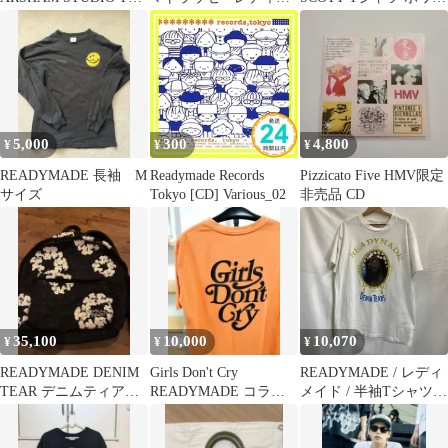
ャツ Lサイズ イス
イド
ト
5,000
300
4,800
¥
¥
¥
READYMADE 長袖 M
Readymade Records
Pizzicato Five HMV限定
サイズ
Tokyo [CD] Various_02
非売品 CD
35,100
10,000
10,070
¥
¥
¥
READYMADE DENIM
Girls Don't Cry
READYMADE / レディ
TEAR デニムティアー
READYMADE コラボ T
メイド / 半袖Tシャツ /
ズ リュック
シャツ オレンジ
RE-DT-WH-00-00-12 /
サイズL / ホワイト