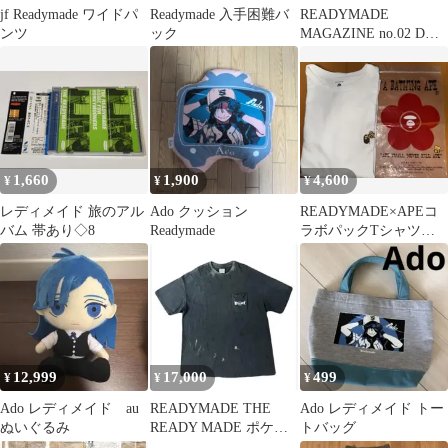
jf Readymade ワイドパ
Readymade 入手困難バ
READYMADE
ンツ
ック
MAGAZINE no.02 DVD
は付いてません
1,660
1,900
4,600
¥
¥
¥
レディメイド 旅のアル
Ado クッション
READYMADE×APEコ
バム 帯あり◇8
Readymade
ラボパックTシャツ M
サイズ
12,999
17,000
499
¥
¥
¥
Ado レディメイド au
READYMADE THE
Ado レディメイド トー
ぬいぐるみ
READY MADE ポケッ
トバッグ
トTシャツ XXL