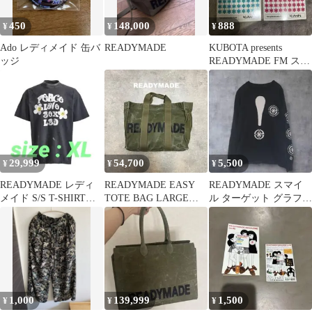
450
148,000
888
¥
¥
¥
Ado レディメイド 缶バ
READYMADE
KUBOTA presents
ッジ
READYMADE FM ステ
ッカー 2枚
29,999
54,700
5,500
¥
¥
¥
READYMADE レディ
READYMADE EASY
READYMADE スマイ
メイド S/S T-SHIRT
TOTE BAG LARGE
ル ターゲット グラフィ
PEACE
Khaki
ック Tシャツ トップス
L
1,000
139,999
1,500
¥
¥
¥