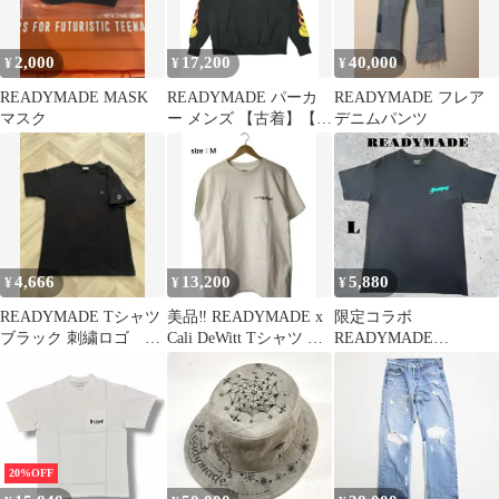
2,000
17,200
40,000
¥
¥
¥
READYMADE MASK
READYMADE パーカ
READYMADE フレア
マスク
ー メンズ 【古着】【中
デニムパンツ
古】【送料無料】
4,666
13,200
5,880
¥
¥
¥
READYMADE Tシャツ
美品‼︎ READYMADE x
限定コラボ
ブラック 刺繍ロゴ ピ
Cali DeWitt Tシャツ ホ
READYMADE
ョンチャン
ワイト M
PSYCHWORLD Tシャ
ツ レディメイド L
20%OFF