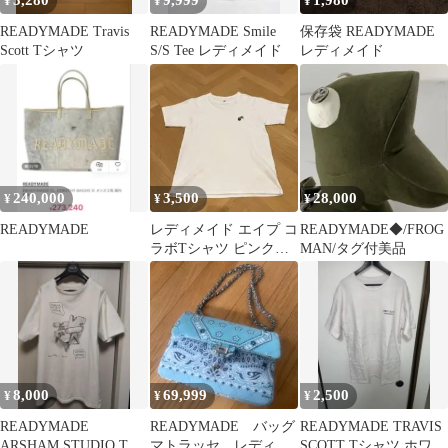
3,280
9,999
1,980
¥
¥
¥
READYMADE Travis
READYMADE Smile
保存袋 READYMADE
Scott Tシャツ
S/S Tee レディメイド
レディメイド
240,000
3,500
28,000
¥
¥
¥
READYMADE
レディメイド エイプ コ
READYMADE◆/FROG
ラボTシャツ ピンクカ
MAN/タグ付美品
モフラ
8,000
69,999
2,500
¥
¥
¥
READYMADE
READYMADE バッグ
READYMADE TRAVIS
ARSHAM STUDIO Tシ
マトラッセ レディメ
SCOTT Tシャツ ホワイ