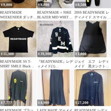
9,000
9,800
8,500
¥
¥
¥
READYMADE
READYMADE × NIKE
20SS READYMADE レ
WEEKENDER ダッチオ
BLAZER MID WHITE
ディメイド スマイル ス
ーブン
26cm
ウェット パンツ S
11,300
39,900
1,800
¥
¥
¥
READYMADE SS T-
『READYMADE』レデ
ジェイ エフ レディ
SHIRT SMILE Black
ィメイド(1)
メイド 黒タンクトッ
XXL
READYMADE GAME
プ
SHIRT SMILE ゲームシ
ャツ ロンT
7,777
4,900
27,200
¥
¥
¥
READYMADE ブラッ
LADY MADE マーメイ
READYMADE レディ