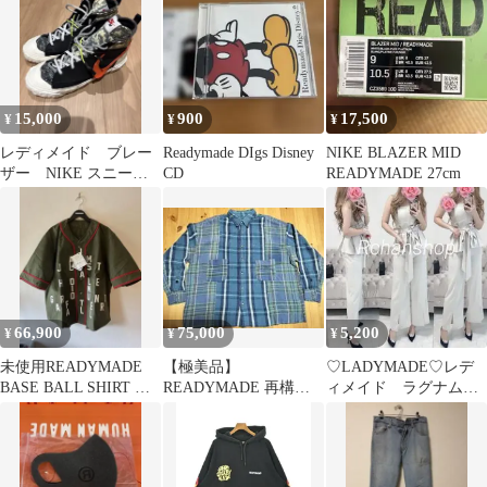
ブ
15,000
900
17,500
¥
¥
¥
レディメイド ブレー
Readymade DIgs Disney
NIKE BLAZER MID
ザー NIKE スニーカ
CD
READYMADE 27cm
ー
66,900
75,000
5,200
¥
¥
¥
未使用READYMADE
【極美品】
♡LADYMADE♡レデ
BASE BALL SHIRT カ
READYMADE 再構築
ィメイド ラグナムー
ーキ サイズ3
パッチワーク ネルシャ
ン フレイアイディ
ツ ブルー サイズ1
ー フォクシー好