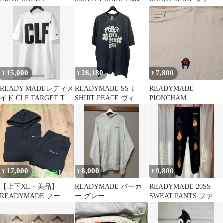
M
メイド リュック バック
パック ペイズリー
15,000
26,180
7,800
¥
¥
¥
READY MADEレディメ
READYMADE SS T-
READYMADE
イド CLF TARGET TEE
SHIRT PEACE ヴィン
PIONCHAM
セントマイケル
テージ加工プリントT
シャツ RE-CO-BK-00-
00-280 8071000182388
17,000
8,000
9,800
¥
¥
¥
【上下XL・美品】
READYMADE パーカ
READYMADE 20SS
READYMADE フーデ
ー グレー
SWEAT PANTS ファイ
ィー・スウェットパン
ヤー Mサイズ
ツ セットアップ