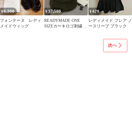
6,990
37,500
420
¥
¥
¥
フォンテーヌ レディ
READYMADE ONE
レディメイド フレア ノ
メイドウィッグ
SIZEカーキロゴ刺繍 ヴ
ースリーブ ブラック
ィンテージコットンキ
ャップ
次へ