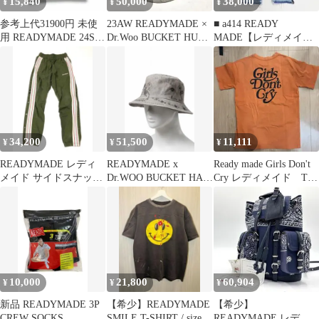
15,840
50,000
38,000
¥
¥
¥
参考上代31900円 未使
23AW READYMADE ×
■ a414 READY
用 READYMADE 24SS
Dr.Woo BUCKET HUT
MADE【レディメイ
SS T-SHIRT POCKET
TATOO
ド】デニムパンツ RE
ポケットロゴTシャツ
JEANS
レディメイド RE-CO-
WH-00-00-277 ホワイト
L （15234M）
34,200
51,500
11,111
¥
¥
¥
READYMADE レディ
READYMADE x
Ready made Girls Don't
メイド サイドスナップ
Dr.WOO BUCKET HAT
Cry レディメイド Tシ
トラックパンツ セント
バケハ 白
ャツ
マイケル
10,000
21,800
60,904
¥
¥
¥
新品 READYMADE 3P
【希少】READYMADE
【希少】
CREW SOCKS
SMILE T-SHIRT / size
READYMADE レディ