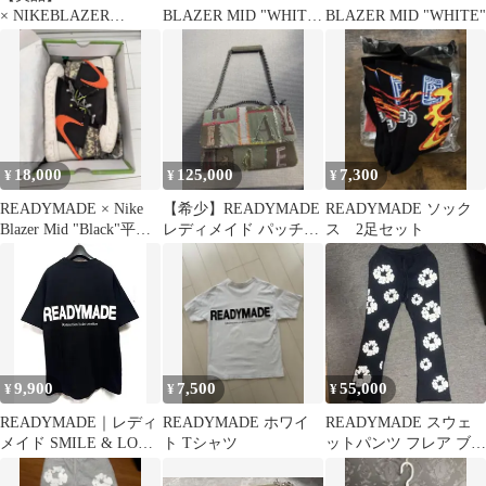
× NIKEBLAZER
BLAZER MID "WHITE"
BLAZER MID "WHITE"
MIDWHITE 30cm
28㎝
18,000
125,000
7,300
¥
¥
¥
READYMADE × Nike
【希少】READYMADE
READYMADE ソック
Blazer Mid "Black"平本
レディメイド パッチワ
ス 2足セット
蓮着用
ーク チェーンバッグ
9,900
7,500
55,000
¥
¥
¥
READYMADE｜レディ
READYMADE ホワイ
READYMADE スウェ
メイド SMILE & LOGO
ト Tシャツ
ットパンツ フレア ブラ
Tシャツ
ック デニムティアーズ