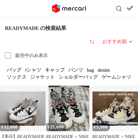
READYMADE の検索結果
並び替え
販売中のみ表示
バッグ
tシャツ
キャップ
パンツ
bag
denim
ソックス
ジャケット
ショルダーバッグ
ゲームシャツ
12,000
21,000
5,900
¥
¥
¥
【美品】READYMADE
READYMADE × NIKE
READYMADE × NIKE