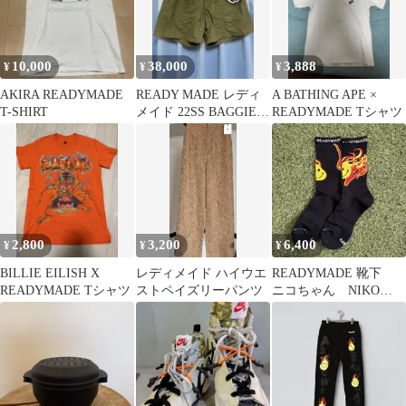
10,000
38,000
3,888
¥
¥
¥
AKIRA READYMADE
READY MADE レディ
A BATHING APE ×
T-SHIRT
メイド 22SS BAGGIES
READYMADE Tシャツ
SHORTS
2,800
3,200
6,400
¥
¥
¥
BILLIE EILISH X
レディメイド ハイウエ
READYMADE 靴下
READYMADE Tシャツ
ストペイズリーパンツ
ニコちゃん NIKO
FIRE)