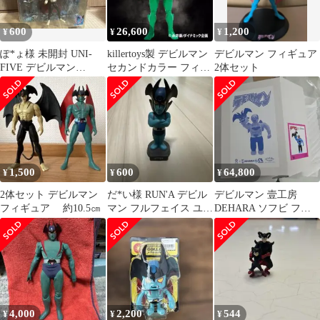
600
26,600
1,200
¥
¥
¥
ぽ*ょ様 未開封 UNI-
killertoys製 デビルマン
デビルマン フィギュア
FIVE デビルマン
セカンドカラー フィギ
2体セット
DETAIL FIGURE フィ
ュア 永井豪 ソフビ
1,500
600
64,800
¥
¥
¥
2体セット デビルマン
だ*い様 RUN'A デビル
デビルマン 壹工房
フィギュア 約10.5㎝
マン フルフェイス ユラ
DEHARA ソフビ フィ
ユラ首ふりマスコット
ギュア
稀少品
4,000
2,200
544
¥
¥
¥