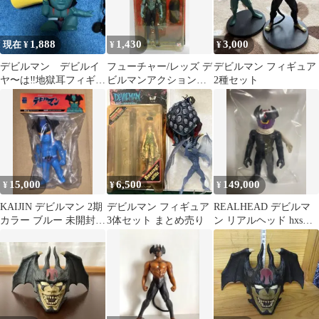
1,888
1,430
3,000
現在 ¥
¥
¥
デビルマン デビルイ
フューチャー/レッズ デ
デビルマン フィギュア
ヤ〜は‼︎地獄耳フィギュ
ビルマンアクションフ
2種セット
ア超美品 非売品
ィギュア デビルマン
(リペイントver/青ボデ
ィ)
15,000
6,500
149,000
¥
¥
¥
KAIJIN デビルマン 2期
デビルマン フィギュア
REALHEAD デビルマ
カラー ブルー 未開封
3体セット まとめ売り
ン リアルヘッド hxs
ソフビ One up.
izumonster