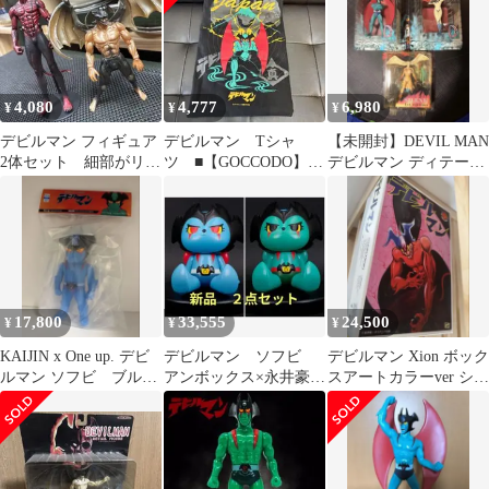
4,080
4,777
6,980
¥
¥
¥
デビルマン フィギュア
デビルマン Tシャ
【未開封】DEVIL MAN
2体セット 細部がリア
ツ ■【GOCCODO】
デビルマン ディテール
ルに可動
DEVILMAN+オマケ
フィギュア3セット
17,800
33,555
24,500
¥
¥
¥
KAIJIN x One up. デビ
デビルマン ソフビ
デビルマン Xion ボック
ルマン ソフビ ブル
アンボックス×永井豪
スアートカラーver シカ
ー devilman
新品 ２点セット
ルナ工房 ソフビ 限定