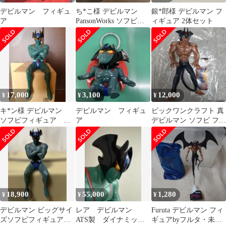
デビルマン フィギュ
ち*こ様 デビルマン
銀*郎様 デビルマン フ
ア
PansonWorks ソフビフ
ィギュア 2体セット
ィギュア
17,000
3,100
12,000
¥
¥
¥
キ*ン様 デビルマン
デビルマン フィギュ
ビックワンクラフト 真
ソフビフィギュア 希
ア
デビルマン ソフビ フィ
少 レア
ギュア
18,900
55,000
1,280
¥
¥
¥
デビルマン ビッグサイ
レア デビルマン
Furuta デビルマン フィ
ズソフビフィギュア
ATS製 ダイナミック
ギュアbyフルタ・未開