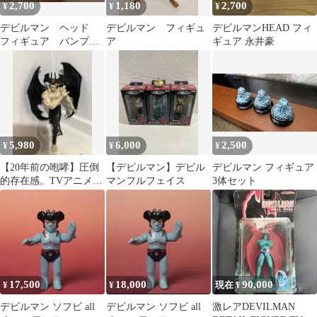
2,700
1,180
2,700
¥
¥
¥
デビルマン ヘッド
デビルマン フィギュ
デビルマンHEAD フィ
フィギュア バンプレ
ア
ギュア 永井豪
スト プレミアム倶楽
部 永井豪
5,980
6,000
2,500
¥
¥
¥
【20年前の咆哮】圧倒
【デビルマン】デビル
デビルマン フィギュア
的存在感。TVアニメ版
マンフルフェイス
3体セット
デビルマン フィギュア
17,500
18,000
90,000
¥
¥
現在 ¥
デビルマン ソフビ all
デビルマン ソフビ all
激レアDEVILMAN