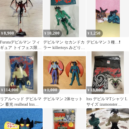
8,900
10,200
1,250
¥
¥
¥
Furutaデビルマン フィ
デビルマン セカンドカ
デビルマン 3 種…❗️
ギュア トイフェス限定
ラー killertoys みどり
品
永井豪ソフビ
114,000
1,000
13,800
¥
¥
¥
リアルヘッド デビルマ
デビルマン 2体セット
hxs デビルマTシャツ L
ン 蓄光 realhead hxs
サイズ izumonster
izumonster
realhead