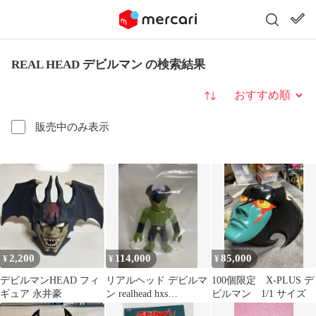
REAL HEAD デビルマン の検索結果
並び替え
販売中のみ表示
2,200
114,000
85,000
¥
¥
¥
デビルマンHEAD フィ
リアルヘッド デビルマ
100個限定 X-PLUS デ
ギュア 永井豪
ン realhead hxs
ビルマン 1/1 サイズ
izumonster