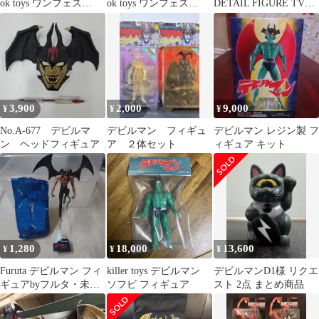
ok toys ワンフェス
ok toys ワンフェス
DETAIL FIGURE TV
WF2026s
WF2026s
版 デビルマン
3,900
2,000
9,000
¥
¥
¥
No.A-677 デビルマ
デビルマン フィギュ
デビルマン レジン製 フ
ン ヘッドフィギュア
ア ２体セット
ィギュア キット
1,280
18,000
13,600
¥
¥
¥
Furuta デビルマン フィ
killer toys デビルマン
デビルマンD1様 リクエ
ギュアbyフルタ・未開
ソフビ フィギュア
スト 2点 まとめ商品
封③