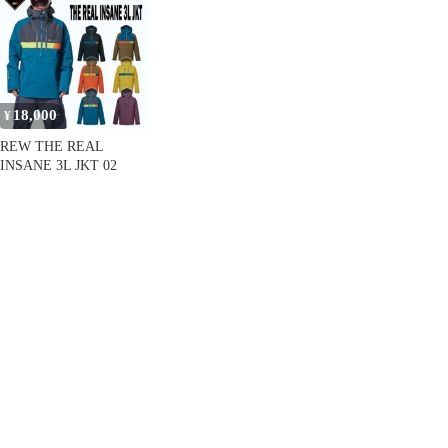
18,000
¥
REW THE REAL
INSANE 3L JKT 02