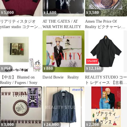
5,000
1,600
3,580
¥
¥
¥
リアリティスタジオ
AT THE GATES / AT
Amen The Price Of
ytilaer studio コクーンコ
WAR WITH REALITY
Reality ピクチャーレコ
ート
ード
5%OFF
464
880
12,160
¥
¥
¥
【中古】 Blunted on
David Bowie Reality
REALITY STUDIO コー
Reality / Fugees / Sony
ト レディース 【古着】
【中古】【送料無料】
3,000
24,000
2,208
¥
¥
¥