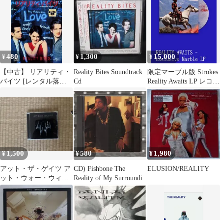
480
1,300
15,000
¥
¥
¥
【中古】 リアリティ・
Reality Bites Soundtrack
限定マーブル版 Strokes
バイツ [レンタル落ち]
Cd
Reality Awaits LP レコー
[DVD]
ド
1,500
580
1,980
¥
¥
¥
アット・ザ・ゲイツ ア
CD) Fishbone The
ELUSION/REALITY
ット・ウォー・ウィ
Reality of My Surroundi
ズ・リアリティ 日本盤
帯付き