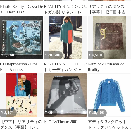
Elastic Reality - Cassa De
REALITY STUDIO ポル
リアリティのダンス
X Deep Dish
トガル製 リネン・レー
【字幕】【洋画 中古
ヨンカバーオール L
DVD】レンタル落ち
1,580
20,500
4,500
¥
¥
¥
CD Reprobation / One
REALITY STUDIO ニッ
Grimlock Crusades of
Final Autopsy
トカーディガン ジャケ
Reality LP
ット ネイビー
2,171
300
20,000
¥
¥
¥
【中古】 リアリティの
ヒロン/Theme 2001
アディダス×クロット
ダンス【字幕】 [レン
トラックジャケットSサ