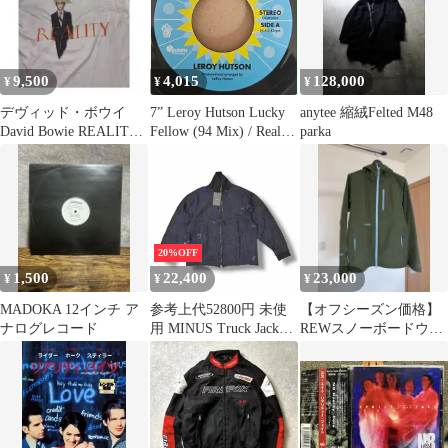
ィース 古着 中古 USED
9,500
4,015
128,000
¥
¥
¥
デヴィッド・ボウイ
7” Leroy Hutson Lucky
anytee 縮絨Felted M48
David Bowie REALITY
Fellow (94 Mix) / Reality
parka
Lサイズ バンドT
GGHS004 HOME OF
THE GOOD GR /00080
20%OFF
1,500
22,400
23,000
¥
¥
¥
MADOKA 12インチ ア
参考上代52800円 未使
【オフシーズン価格】
ナログレコード
用 MINUS Truck Jacket
REWスノーボードウェ
Boro Crust トラックジ
ア（ジャケット）‼️
ャケット ボロ マイナス
M-P1-LO9 インディゴ 1
（11283M）