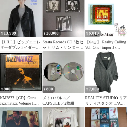
ク
Children Records
13,999
20,000
6,013
¥
¥
¥
【LILL】ビッグエコレ
Strata Records CD 3枚セ
【中古】 Reality Calling
ザーダブルライダース
ット サム・サンダース
Vol. One [import] /
ジャケット
他
Various / Jet Star
900
800
7,000
¥
¥
¥
KM2833【CD】Guru
メトロパルス／
REALITY STUDIO リア
Jazzmatazz Volume II
CAPSULE／2枚組
リティスタジオ 17AW
The New Reality グール
ポリエステルウールコ
ー ジャズマタズ・ヴォ
クーンコート グレー
リューム2 ザ・ニュ
XS-S
ー・リアリティ