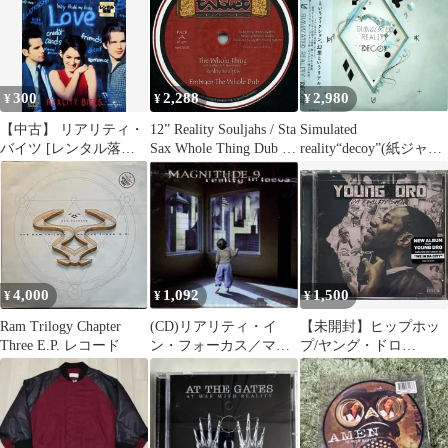
■TC
300
2,288
2,980
¥
¥
¥
【中古】 リアリティ・
12” Reality Souljahs / Sta
Simulated
バイツ [レンタル落ち]
Sax Whole Thing Dub /
reality“decoy”(紙ジャケ
[DVD]
Magic Blow Dub
ット仕様)(中古品)
TAB12003 Tablet
Records EU /00175
4,000
1,092
1,500
¥
¥
¥
Ram Trilogy Chapter
(CD)リアリティ・イ
【未開封】ヒップホッ
Three E.P. レコード
ン・フォーカス／マグ
プ/ヤング・ドロ
ニチュード・ナイン
ー/Young Dro/Da Reality
Show