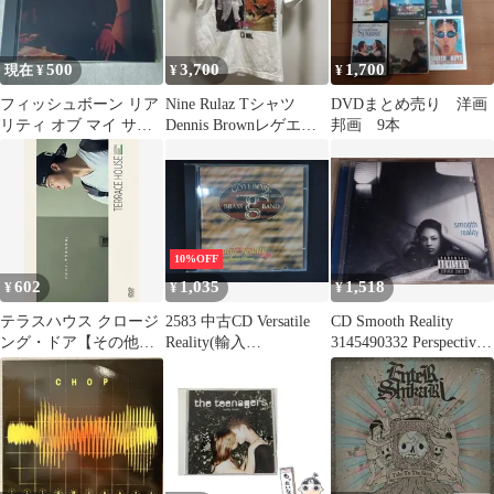
500
3,700
1,700
現在 ¥
¥
¥
フィッシュボーン リア
Nine Rulaz Tシャツ
DVDまとめ売り 洋画
リティ オブ マイ サラ
Dennis Brownレゲエ
邦画 9本
ウンディング
ジャパレゲ
10%OFF
602
1,035
1,518
¥
¥
¥
テラスハウス クロージ
2583 中古CD Versatile
CD Smooth Reality
ング・ドア【その他、
Reality(輸入
3145490332 Perspective
ドキュメンタリー 中古
盤)/GOTEBORG BRASS
未開封 /00110
DVD】レンタル落ち
BAND (IGCD062)