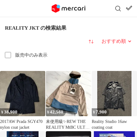
REALITY JKT の検索結果
並び替え
販売中のみ表示
38,900
42,580
7,900
¥
¥
¥
2017AW Prada SGY470
未使用級✨REW THE
Reality Studio 16aw
nylon coat jacket
REALITY MtBC ULTRA
coating coat
LIGHT 3L