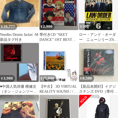
26,777
2,900
500
¥
¥
¥
Needles Denim Jacket -M
帯付きCD “SKET
ロー・アンド・オーダ
新品タグ付き
DANCE” OST BEST
ー ニューシリーズ6
HIT KAIMEI!
2 T-D2158
3,980
11,000
8,500
¥
¥
¥
♥中国人気俳優 檀健次
【中古】 3D VIRTUAL
【新品未開封】イグジ
（タン・ジェンツー）
REALITY SOUND / /
ステンズ DVD（帯付
『DREAMS』&『焕』
KENWOOD
き・シュリンク未開
音楽CD 2枚組17曲
封）廃盤