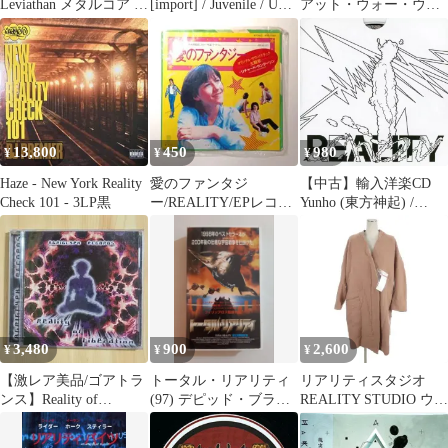
Leviathan メタルコア 10
[import] / Juvenile / UTP
アット・ウォー・ウィ
インチ
Records
ズ・リアリティ
13,800
450
980
¥
¥
¥
Haze - New York Reality
愛のファンタジ
【中古】輸入洋楽CD
Check 101 - 3LP黒
ー/REALITY/EPレコー
Yunho (東方神起) /
ド 映画ラ・ブーム 挿入
Reality Show： 3rd Mini
歌
Album (Fake Zine Ver.)
[輸入盤]
3,480
900
2,600
¥
¥
¥
【激レア美品/ゴアトラ
トータル・リアリティ
リアリティスタジオ
ンス】Reality of
(97) デピッド・ブラッ
REALITY STUDIO ウー
Liberation CD
ドリー
ル ロング コート ジッ
プ S ピンクベージュ系