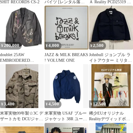
SHIT RECORDS CS-2
バイツ [レンタル落ち]
Ａ Reality PCD25319 Ｌ
[DVD]
ｉｇｈｔ Ｍｅｌｌ 未
開封 /00110
200,000
4,000
2,500
¥
¥
¥
doublet 25AW
JAZZ & MILK BREAKS
Johnbull ジョンブル ラ
EMBROIDERED
! VOLUME ONE
イトアウター ミリタリ
CHAIN セットアップ
ーシャツジャケット 黒
F
3,400
4,500
12,500
¥
¥
¥
米軍実物99年製☆3C デ
米軍実物 USAF ブルー
稀少EUオリジナル
ザートカモ DCUジャケ
ジャケット 38R ユーテ
Realityデヴィッドボウ
ット 空軍フルパッチ
ィリティ アメカジ
イDavid Bowieレコード
M-R