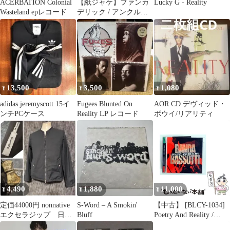
ACERBATION Colonial
【紙ジャケ】ファンカ
Lucky G - Reality
Wasteland epレコード
デリック / アンクル・
ジャム・ウォンツ・ユ
ー 帯付
13,500
3,500
1,080
¥
¥
¥
adidas jeremyscott 15イ
Fugees Blunted On
AOR CD デヴィッド・
ンチPCケース
Reality LP レコード
ボウイ/リアリティ
4,490
1,880
11,000
¥
¥
¥
定価44000円 nonnative
S-Word – A Smokin'
【中古】 [BLCY-1034]
エクセラジップ 日本
Bluff
Poetry And Reality /
製 ブルゾン ブラッ
Banda Bassotti / Two