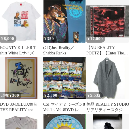
タル落ち] [DVD]
イズ
8,000
350
17,000
¥
¥
¥
BOUNTY KILLER T-
(CD)Just Reality／
【NU REALITY
shirt White Lサイズ
Shabba Ranks
POETZ】【Enter The】
【G-Rap】
300
2,500
5,532
現在 ¥
¥
¥
DVD 30-DELUX舞台
CSI マイアミ シ─ズン8
美品 REALITY STUDIO
THE REALITY not
Vol-1～Vol-8DVD レン
リアリティースタジオ
realistic
タルアップ品です
コクーンボリュームコ
ート 15020570003330 サ
イズXS-S グレー レデ