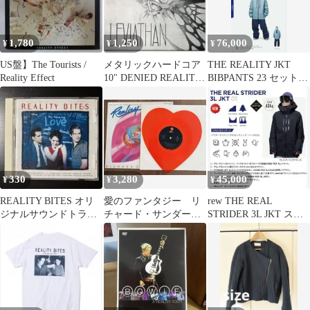
1,780
1,250
76,000
¥
¥
¥
US盤】The Tourists /
メタリックハードコア
THE REALITY JKT
Reality Effect
10" DENIED REALITY
BIBPANTS 23 セットア
Leviathan
ップ
330
3,280
45,000
¥
¥
¥
REALITY BITES オリ
愛のファンタジー リ
rew THE REAL
ジナルサウンドトラッ
チャード・サンダーソ
STRIDER 3L JKT スノ
ク
ン Reality ハート型EP
ーボード
赤盤