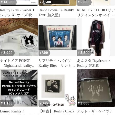
14,500
2,500
5,000
¥
¥
¥
Reality Bites × weber T
David Bowie / A Reality
REALITY STUDIO リア
シャツ XLサイズ 映画
Tour [輸入盤]
リティスタジオ ネイビ
movie
ー ジャケット
2,999
300
5,500
¥
¥
¥
ナイトメア FC限定
リアリティ・バイツ
あんスタ Daydream ×
「Nightmarish reality」
Reality Bites サントラ
Reality 遊木真
仙台MACANA
CD
1,100
345
2,000
¥
¥
¥
Denied Reality /
【中古】 Reality Check
アット・ザ・ゲイツ /