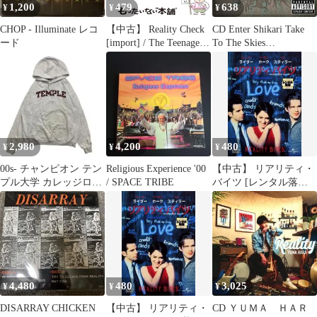
1,200
479
638
¥
¥
¥
CHOP - Illuminate レコ
【中古】 Reality Check
CD Enter Shikari Take
ード
[import] / The Teenagers
To The Skies
/ XL Recordings
B001012202 Ambush
Reality /00110
2,980
4,200
480
¥
¥
¥
00s- チャンピオン テン
Religious Experience '00
【中古】 リアリティ・
プル大学 カレッジロゴ
/ SPACE TRIBE
バイツ [レンタル落ち]
パーカー 白 メンズL 古
[DVD]
着
4,480
480
3,025
¥
¥
¥
DISARRAY CHICKEN
【中古】 リアリティ・
CD ＹＵＭＡ ＨＡＲ