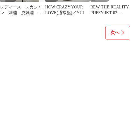
レディース スカジャ
HOW CRAZY YOUR
REW THE REALITY
ン 刺繍 虎刺繍
LOVE(通常盤)／YUI
PUFFY JKT 02
虎 サテン
PRIMALOFT / アール
イーダブリュー/ ボー
ド用インナー REW
次へ
送料無料！2027 モデル