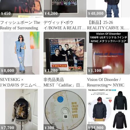
450
4,200
48,000
¥
¥
¥
フィッシュボーン The
デヴィッド•ボウ
【新品】25-26
Reality of Surrounding
イ/BOWIE A REALITY
REALITY CARVE 3L
TOUR DVD
JKT 02
8,000
1,280
1,100
¥
¥
¥
SEVESKIG ×
非売品美品
Vision Of Disorder /
J.W.DAVIS デニムベス
MEST「Cadillac」日本
Resurrecting〜 NYHC
ト ダメージ加工
盤プロモCD 1曲入 PCS-
552
7,700
300
34,900
¥
¥
¥