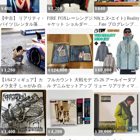
480
3,200
640
¥
¥
¥
【中古】 リアリティ・
FIRE FOXレーシングジ
N8(エヌ•エイト) Reality
バイツ [レンタル落ち]
ャケット ショルダーパ
... Fate プログレシブメ
[DVD]
ッド エルボーパッド ラ
タル国内盤
イダー
1,280
124,000
69,800
¥
¥
¥
【1/64フィギュア】カ
フルカウント 大戦モデ
25-26 アールイーダブ
メラ女子 しゃがみ 白ジ
ル デニムセットアップ
リュー リアリティマウ
ャケット トミカ ホット
ントビーシージャケッ
ウィール
ト REW REALITY
MtBC JKT 24 スノーボ
ード ウエア ジャケット
25-26-JK-REW トゥル
ーグレー エイジドクリ
ーム カレハ M L XL-
1,400
4,280
30,000
¥
¥
¥
XXL