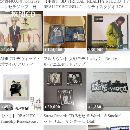
定価44000円 nonnative
【中古】 3D VIRTUAL
REALITY STUDIO リア
エクセラジップ 日本
REALITY SOUND / /
リティスタジオ 17AW
製 ブルゾン ブラッ
KENWOOD
ポリエステルウールコ
ク
クーンコート グレー
XS-S
1,080
124,000
30,000
¥
¥
¥
AOR CD デヴィッド・
フルカウント 大戦モデ
Lucky G - Reality
ボウイ/リアリティ
ル デニムセットアップ
492
20,000
1,880
¥
¥
¥
【中古】 REALITY！ /
Strata Records CD 3枚セ
S-Word – A Smokin'
TimeSlip-Rendezvous /
ット サム・サンダース
Bluff
他