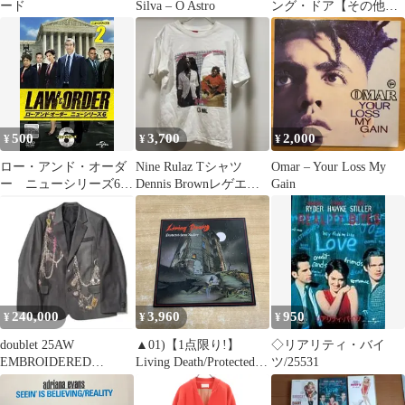
ード
Silva – O Astro
ング・ドア【その他、
ドキュメンタリー 中古
DVD】レンタル落ち
500
3,700
2,000
¥
¥
¥
ロー・アンド・オーダ
Nine Rulaz Tシャツ
Omar – Your Loss My
ー ニューシリーズ6
Dennis Brownレゲエ
Gain
2 T-D2158
ジャパレゲ
240,000
3,960
950
¥
¥
¥
doublet 25AW
▲01)【1点限り!】
◇リアリティ・バイ
EMBROIDERED
Living Death/Protected
ツ/25531
CHAIN セットアップ
From Reality/リビン
グ・デス/LPレコード/