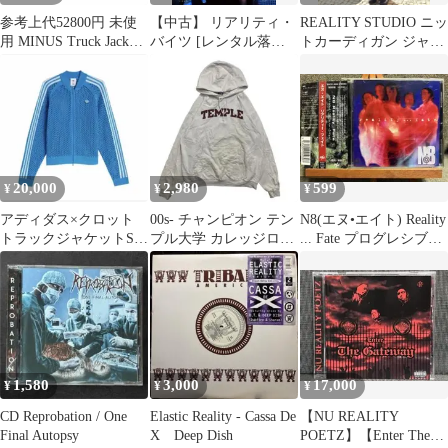
参考上代52800円 未使
【中古】 リアリティ・
REALITY STUDIO ニッ
用 MINUS Truck Jacket
バイツ [レンタル落ち]
トカーディガン ジャケ
Boro Crust トラックジ
[DVD]
ット ネイビー
ャケット ボロ マイナス
M-P1-LO9 インディゴ 1
（11283M）
20,000
2,980
599
¥
¥
¥
アディダス×クロット
00s- チャンピオン テン
N8(エヌ•エイト) Reality
トラックジャケットSサ
プル大学 カレッジロゴ
... Fate プログレシブメ
イズ
パーカー 白 メンズL 古
タル国内盤
着
1,580
3,000
17,000
¥
¥
¥
CD Reprobation / One
Elastic Reality - Cassa De
【NU REALITY
Final Autopsy
X Deep Dish
POETZ】【Enter The】