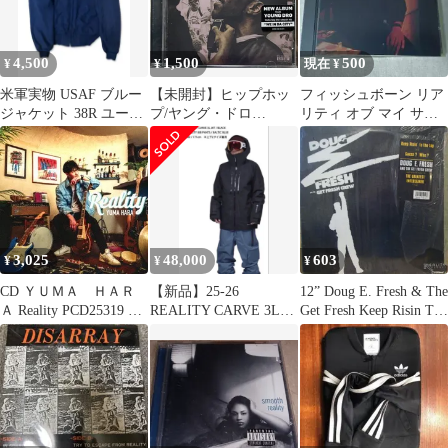
4,500
1,500
500
¥
¥
現在 ¥
米軍実物 USAF ブルー
【未開封】ヒップホッ
フィッシュボーン リア
ジャケット 38R ユーテ
プ/ヤング・ドロ
リティ オブ マイ サラ
ィリティ アメカジ
ー/Young Dro/Da Reality
ウンディング
Show
3,025
48,000
603
¥
¥
¥
CD ＹＵＭＡ ＨＡＲ
【新品】25-26
12” Doug E. Fresh & The
Ａ Reality PCD25319 Ｌ
REALITY CARVE 3L
Get Fresh Keep Risin To
ｉｇｈｔ Ｍｅｌｌ 未
JKT 02
The Top / Guess Who
開封 /00110
D3101 Reality /00250