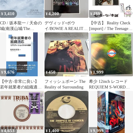
3,410
4,200
489
¥
¥
¥
CD / 坂本龍一 / 天命の
デヴィッド•ボウ
【中古】 Reality Check
城(南漢山城/The
イ/BOWIE A REALITY
[import] / The Teenagers
Fortress) オリジナル・
TOUR DVD
/ XL Recordings
サウンドトラック (紙
ジャケット)
9,676
450
1,999
¥
¥
¥
【中古-非常に良い】
フィッシュボーン The
希少 12inch レコード
若年就業者の組織適応
Reality of Surrounding
REQUIEM S-WORD
リアリティ・ショック
MACKA-CHIN GORE-
からの成長
TEX ニトロ DJ WATARI
REALITY RECORDS
RLT-002
4,653
1,400
9,999
¥
¥
¥