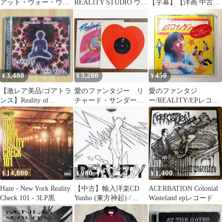
アット・ウォー・ウィ
REALITY STUDIO ウー
【字幕】【洋画 中古
ズ・リアリティ
ル ロング コート ジッ
DVD】レンタル落ち
プ S ピンクベージュ系
■TC
3,480
3,280
450
¥
¥
¥
【激レア美品/ゴアトラ
愛のファンタジー リ
愛のファンタジ
ンス】Reality of
チャード・サンダーソ
ー/REALITY/EPレコー
Liberation CD
ン Reality ハート型EP
ド 映画ラ・ブーム 挿入
赤盤
歌
14,800
980
1,400
¥
¥
¥
Haze - New York Reality
【中古】輸入洋楽CD
ACERBATION Colonial
Check 101 - 3LP黒
Yunho (東方神起) /
Wasteland epレコード
Reality Show： 3rd Mini
Album (Fake Zine Ver.)