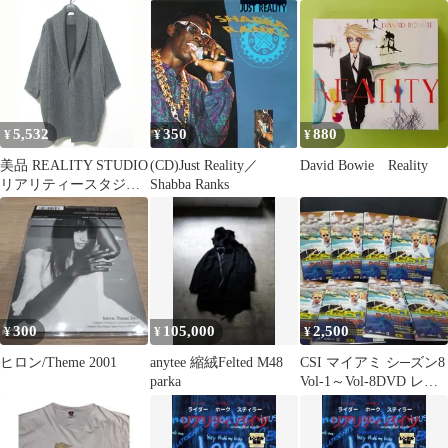
【G-Rap】
5,532
350
880
¥
¥
¥
美品 REALITY STUDIO
(CD)Just Reality／
David Bowie Reality
リアリティースタジオ
Shabba Ranks
コクーンボリュームコ
ート 15020570003330 サ
イズXS-S グレー レデ
ィース 古着 中古 USED
300
105,000
2,500
¥
¥
¥
ヒロン/Theme 2001
anytee 縮絨Felted M48
CSI マイアミ シ─ズン8
parka
Vol-1～Vol-8DVD レン
タルアップ品です