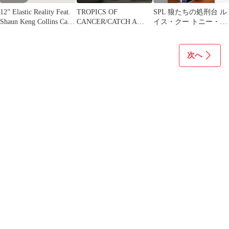
12” Elastic Reality Feat.
TROPICS OF
SPL 狼たちの処刑台 ル
Shaun Keng Collins Cassa
CANCER/CATCH A
イス・クー トニー・ジ
De VV58261 TRIBAL
CORNER 【送料込】
ャー サモ・ハンウィル
AMERICA US /00250
ソンイップ
次へ