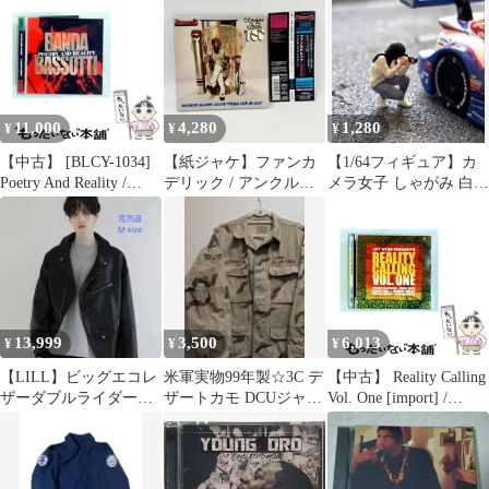
11,000
4,280
1,280
¥
¥
¥
【中古】 [BLCY-1034]
【紙ジャケ】ファンカ
【1/64フィギュア】カ
Poetry And Reality /
デリック / アンクル・
メラ女子 しゃがみ 白ジ
Banda Bassotti / Two
ジャム・ウォンツ・ユ
ャケット トミカ ホット
Children Records
ー 帯付
ウィール
13,999
3,500
6,013
¥
¥
¥
【LILL】ビッグエコレ
米軍実物99年製☆3C デ
【中古】 Reality Calling
ザーダブルライダース
ザートカモ DCUジャケ
Vol. One [import] /
ジャケット
ット 空軍フルパッチ
Various / Jet Star
M-R