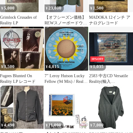
5,000
23,000
1,500
¥
¥
¥
Grimlock Crusades of
【オフシーズン価格】
MADOKA 12インチ ア
Reality LP
REWスノーボードウェ
ナログレコード
ア（ジャケット）‼️
10%OFF
3,500
4,015
1,035
¥
¥
¥
Fugees Blunted On
7” Leroy Hutson Lucky
2583 中古CD Versatile
Reality LP レコード
Fellow (94 Mix) / Reality
Reality(輸入
GGHS004 HOME OF
盤)/GOTEBORG BRASS
THE GOOD GR /00080
BAND (IGCD062)
4,490
11,000
7,000
¥
¥
¥