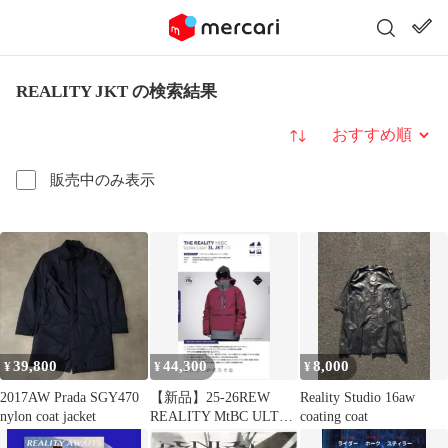
REALITY JKT の検索結果
並び替え
販売中のみ表示
39,800
44,300
8,000
¥
¥
¥
2017AW Prada SGY470
【新品】25-26REW
Reality Studio 16aw
nylon coat jacket
REALITY MtBC ULTRA
coating coat
LIGHT JK