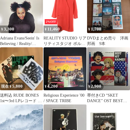
ドイツ/独盤/ロッ
ク/AAARRG 5/A
2%OFF
3,300
11,460
1,700
¥
¥
¥
Adriana Evans/Seein' Is
REALITY STUDIO リア
DVDまとめ売り 洋画
Believing / Reality/
リティスタジオ ポルト
邦画 9本
07863-64779-1/レコー
ガル製 コクーン コート
ド/record /LP
S 朱色系 レディース 古
着
5,800
4,200
2,900
現在 ¥
¥
¥
送料込 RUDE BONES
Religious Experience '00
帯付きCD “SKET
1st〜3rd LPレコード 限
/ SPACE TRIBE
DANCE” OST BEST
定カラー盤あり
HIT KAIMEI!