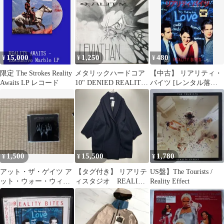
15,000
1,250
480
¥
¥
¥
限定 The Strokes Reality
メタリックハードコア
【中古】 リアリティ・
Awaits LP レコード
10" DENIED REALITY
バイツ [レンタル落ち]
Leviathan
[DVD]
1,500
15,500
1,780
¥
¥
¥
アット・ザ・ゲイツ ア
【タグ付き】 リアリテ
US盤】The Tourists /
ット・ウォー・ウィ
ィスタジオ REALITY
Reality Effect
ズ・リアリティ 日本盤
STUDIO
帯付き