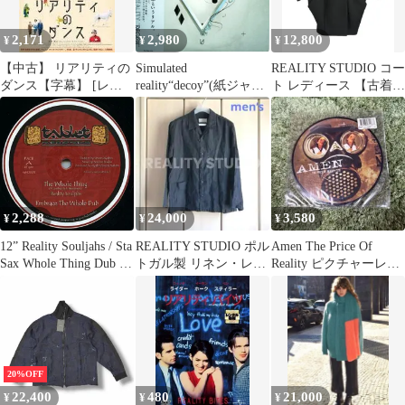
2,171
2,980
12,800
¥
¥
¥
【中古】 リアリティの
Simulated
REALITY STUDIO コー
ダンス【字幕】 [レン
reality“decoy”(紙ジャケ
ト レディース 【古着】
タル落ち] [DVD]
ット仕様)(中古品)
【中古】【送料無料】
2,288
24,000
3,580
¥
¥
¥
12” Reality Souljahs / Sta
REALITY STUDIO ポル
Amen The Price Of
Sax Whole Thing Dub /
トガル製 リネン・レー
Reality ピクチャーレコ
Magic Blow Dub
ヨンカバーオール L
ード
TAB12003 Tablet
Records EU /00175
20%OFF
22,400
480
21,000
¥
¥
¥