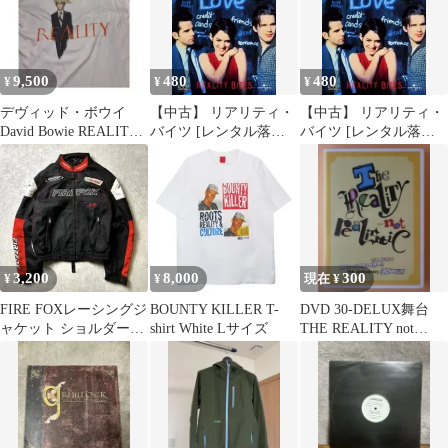
9,500
480
480
¥
¥
¥
デヴィッド・ボウイ
【中古】 リアリティ・
【中古】 リアリティ・
David Bowie REALITY
バイツ [レンタル落ち]
バイツ [レンタル落ち]
Lサイズ バンドT
[DVD]
[DVD]
3,200
8,000
300
¥
¥
現在 ¥
FIRE FOXレーシングジ
BOUNTY KILLER T-
DVD 30-DELUX舞台
ャケット ショルダーパ
shirt White Lサイズ
THE REALITY not
ッド エルボーパッド ラ
realistic
イダー