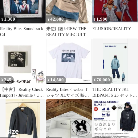
1,300
42,880
1,980
¥
¥
¥
Reality Bites Soundtrack
未使用級✨REW THE
ELUSION/REALITY
Cd
REALITY MtBC ULTRA
LIGHT 3L
345
14,500
76,000
¥
¥
¥
【中古】 Reality Check
Reality Bites × weber T
THE REALITY JKT
[import] / Juvenile / UTP
シャツ XLサイズ 映画
BIBPANTS 23 セットア
Records
movie
ップ