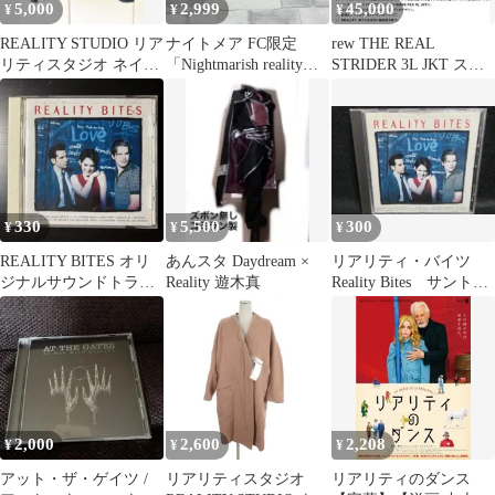
5,000
2,999
45,000
¥
¥
¥
REALITY STUDIO リア
ナイトメア FC限定
rew THE REAL
リティスタジオ ネイビ
「Nightmarish reality」
STRIDER 3L JKT スノ
ー ジャケット
仙台MACANA
ーボード
330
5,500
300
¥
¥
¥
REALITY BITES オリ
あんスタ Daydream ×
リアリティ・バイツ
ジナルサウンドトラッ
Reality 遊木真
Reality Bites サントラ
ク
CD
2,000
2,600
2,208
¥
¥
¥
アット・ザ・ゲイツ /
リアリティスタジオ
リアリティのダンス