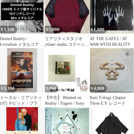
[輸入盤]
1,200
5,000
1,600
¥
¥
¥
Denied Reality /
リアリティスタジオ
AT THE GATES / AT
Leviathan メタルコア 10
ytilaer studio コクーンコ
WAR WITH REALITY
インチ
ート
1,100
464
4,000
¥
¥
¥
トータル・リアリティ
【中古】 Blunted on
Ram Trilogy Chapter
(97) デピッド・ブラッ
Reality / Fugees / Sony
Three E.P. レコード
ドリー