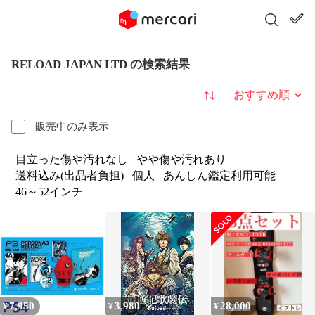
RELOAD JAPAN LTD の検索結果
並び替え
販売中のみ表示
目立った傷や汚れなし
やや傷や汚れあり
送料込み(出品者負担)
個人
あんしん鑑定利用可能
46～52インチ
7,950
3,980
28,000
¥
¥
¥