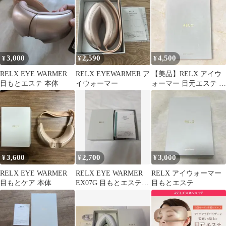
3,000
2,590
4,500
¥
¥
¥
RELX EYE WARMER
RELX EYEWARMER ア
【美品】RELX アイウ
目もとエステ 本体
イウォーマー
ォーマー 目元エステ 温
熱 ホットアイマスク リ
ラックス
3,600
2,700
3,000
¥
¥
¥
RELX EYE WARMER
RELX EYE WARMER
RELX アイウォーマー
目もとケア 本体
EX07G 目もとエステ
目もとエステ
本体