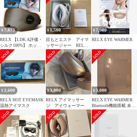
本企業企画】アイウォ
ーマー アイマスク 充電
式 コードレス 睡眠用
快眠グッズ 軽量 遮光
ギフト プレゼント 0
7,873
1,500
7,900
¥
¥
¥
RELX 【LDK A評価・
目もとエステ アイマ
RELX EYE WARMER
シルク100%】 ホット
ッサージャー RELX
アイマスク 【快眠セラ
EYE WARMER EX07W
ピスト×日本企業企画】
アイウォーマー アイマ
スク 充電式 コードレス
睡眠用 快眠グッズ 軽量
遮光 父の日 ギフト プ
レゼント 1
2,600
3,000
3,000
¥
¥
¥
RELX HOT EYEMASK
RELX アイマッサー
RELX EYE WARMER
温熱アイマスク
ジ アイウォーマー
Bluetooth機能搭載 未開
封