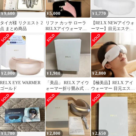
9,600
5,000
1,770
¥
¥
¥
タイガ様 リクエスト 2
リファ カッサ ローラ
【RELX NEWアイウォ
点 まとめ商品
RELXアイウォーマー
ーマー】目元エステ★
セット
ホットアイマスク★温
熱★アイケア
2,000
1,980
2,800
¥
¥
¥
RELX EYE WARMER
「美品」 RELX アイウ
⁠【極美品】RELX アイ
ゴールド
ォーマー折り畳み式 ホ
ウォーマー 目元エステ
ットアイマスク EX07G
Bluetooth搭載 白
1,780
2,800
2,650
¥
¥
¥