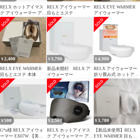
RELX ホットアイマス
RELX アイウォーマー
RELX EYE WARMER
ク アイウォーマー アイ
目もとエステ
アイウォーマー
マスク 充電式 コードレ
ス
2,400
3,790
4,900
¥
¥
¥
RELX EYE WARMER
新品未開封 RELX ア
RELX アイウォーマー
目もとエステ 本体
イウォーマー
折り畳み式 ホットアイ
マスク 目元ケア
500
2,500
3,780
¥
¥
¥
G*u様 RELX アイウォ
RELX ホットアイマス
【新品未使用】RELX
ーマー EX07W 【美容
ク アイウォーマー アイ
EYE WARMER 目もと