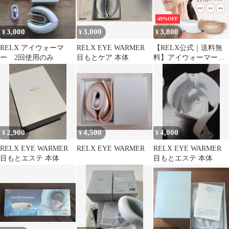
49%OFF
3,000
3,000
3,800
¥
¥
¥
RELX アイウォーマ
RELX EYE WARMER
【RELX公式｜送料無
ー 2回使用のみ
目もとケア 本体
料】アイウォーマー
温熱 エアー ホットアイ
マスク 充電式 リラック
スタイム プレゼント ギ
フト【訳あり特価】
2,900
4,500
4,000
¥
¥
¥
RELX EYE WARMER
RELX EYE WARMER
RELX EYE WARMER
目もとエステ 本体
目もとエステ 本体