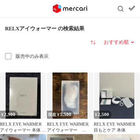
RELXアイウォーマー の検索結果
並び替え
販売中のみ表示
2,900
5,500
2,500
¥
現在 ¥
¥
RELX EYE WARMER
RELX EYE WARMER
RELX EYE WARMER
アイウォーマー 本体 新
アイウォーマー
目もとケア 本体
品
EX07W/EX07G