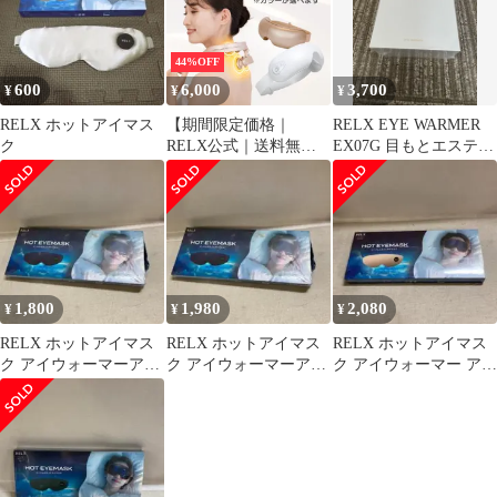
限り ギフト プレゼント
【訳あり特価】
44%OFF
600
6,000
3,700
¥
¥
¥
RELX ホットアイマス
【期間限定価格｜
RELX EYE WARMER
ク
RELX公式｜送料無
EX07G 目もとエステ
料】ネックウォーマー
本体
PLUS＆アイウォーマー
2点セット 温熱 EMS 在
庫限り ギフト プレゼン
ト【訳あり特価 】
1,800
1,980
2,080
¥
¥
¥
RELX ホットアイマス
RELX ホットアイマス
RELX ホットアイマス
ク アイウォーマーアイ
ク アイウォーマーアイ
ク アイウォーマー アイ
マスク※4589768825156
マスク/4589768825156
マスク