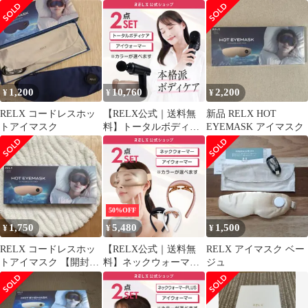
快眠】
マスク
ケア アイケア ホワイト
1,200
10,760
2,200
¥
¥
¥
RELX コードレスホッ
【RELX公式｜送料無
新品 RELX HOT
トアイマスク
料】トータルボディケ
EYEMASK アイマスク
ア＆アイウォーマー 2
点セット 筋膜リリース
ガン 温熱 エアー 充電
式 立ち仕事 ギフト プ
レゼント【訳あり特
価】
50%OFF
1,750
5,480
1,500
¥
¥
¥
RELX コードレスホッ
【RELX公式｜送料無
RELX アイマスク ベー
トアイマスク 【開封・
料】ネックウォーマー
ジュ
動作確認のみ】
＆アイウォーマー【2点
セット】温熱 EMS 温
熱 エアー 充電式 在庫