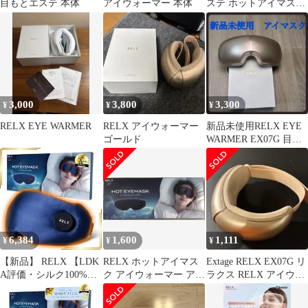
目もとエステ 本体
アイウォーマー 本体
ステ ホットアイマスク
充電式 快眠サポート
3,000
3,800
3,300
¥
¥
¥
RELX EYE WARMER
RELX アイウォーマー
新品未使用RELX EYE
ゴールド
WARMER EX07G 目も
とケア 本体
6,384
1,600
1,111
¥
¥
¥
【新品】 RELX 【LDK
RELX ホットアイマス
Extage RELX EX07G リ
A評価・シルク100%】
ク アイウォーマー アイ
ラクス RELX アイウォ
ホットアイマスク 【安
マスク 充電式 新品未開
ーマー
眠インストラクター×日
封