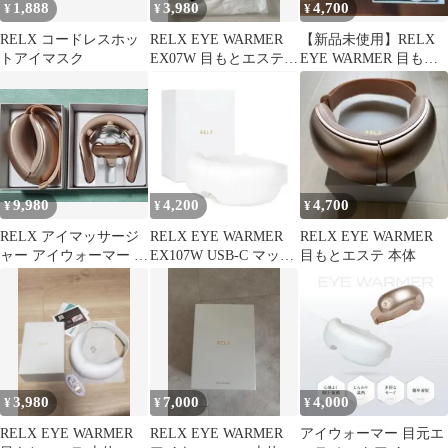
1,888
3,980
4,700
¥
¥
¥
RELX コードレスホッ
RELX EYE WARMER
【新品未使用】RELX
トアイマスク
EX07W 目もとエステ
EYE WARMER 目もと
本体
エステ アイマスク
9,980
4,200
4,700
¥
¥
¥
RELX アイマッサージ
RELX EYE WARMER
RELX EYE WARMER
ャー アイウォーマー ネ
EX107W USB-C マット
目もとエステ 本体
ックマッサージャー マ
ホワイト
ッサージ機
3,980
7,000
4,000
¥
¥
¥
RELX EYE WARMER
RELX EYE WARMER
アイウォーマー 目元エ