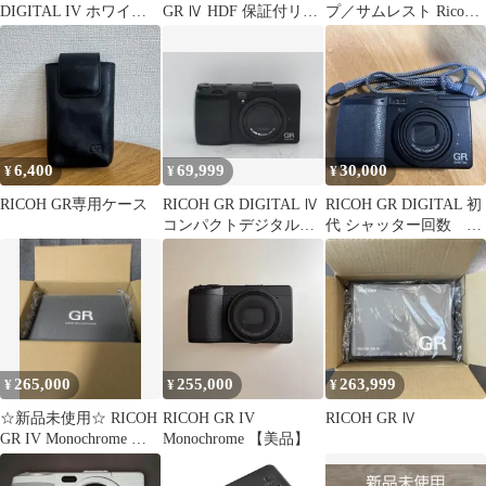
DIGITAL IV ホワイト
GR Ⅳ HDF 保証付リコ
プ／サムレスト Ricoh
エディション
ーカメラ
GR Ⅳ用 リコー
6,400
69,999
30,000
¥
¥
¥
RICOH GR専用ケース
RICOH GR DIGITAL Ⅳ
RICOH GR DIGITAL 初
コンパクトデジタルカ
代 シャッター回数
メラ
2577回
265,000
255,000
263,999
¥
¥
¥
☆新品未使用☆ RICOH
RICOH GR IV
RICOH GR Ⅳ
GR IV Monochrome 保
Monochrome 【美品】
証書付