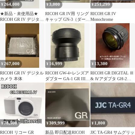
264,000
3,000
251,299
¥
¥
¥
★新品・未使用品★
RICOH GR IV用 リング
RICOH GR IV
RICOH GR IV デジタル
キャップ GN-3（ダーク
Monochrome
カメラ
グレー）
267,000
16,999
13,300
¥
¥
¥
RICOH GR IV デジタル
RICOH GW-4+レンズア
RICOH GR DIGITAL Ⅲ
カメラ 本体
ダプター GA-1 GR III
& Ⅳアダプタ GH-2セ
GR IV
ット【美品レア】
78,500
309,999
1,800
¥
¥
¥
RICOH リコー GR
新品 即日配送RICOH
JJC TA-GR4 サムグリッ