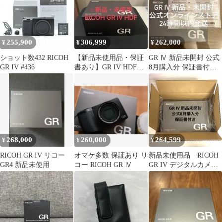
255,900
306,999
262,000
¥
¥
¥
ショット数432 RICOH
【新品未使用品・保証
GR Ⅳ 新品未開封 公式
GR IV #436
書あり】GR IV HDF
8月購入分 保証書付き
RICOH GR4 リコーGR
【24時間以内発送】
268,000
260,000
264,599
¥
¥
¥
RICOH GR IV リコー
オマケ多数 保証あり リ
新品未使用品 RICOH
GR4 新品未使用
コー RICOH GR Ⅳ
GR IV デジタルカメ
ラ 公式8月購入分 保
証書付き