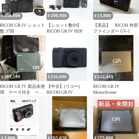
254,800
290,980
13,800
¥
¥
¥
RICOH GR IV ショット
【ショット数69】
【美品】 RICOH 外部
数 37回
RICOH GR IV HDF
ファインダー GV-1
269,599
236,000
252,449
¥
¥
¥
RICOH GR IV 新品未使
【中古】(リコー)
RICOH GR IV
用 ケース付き 一年
RICOH GR IV
Monochrome
保証付き
MONOCHROME(香港モ
デル)
3,000
265,656
275,000
¥
¥
¥