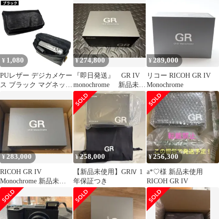
1,080
274,800
289,000
¥
¥
¥
PUレザー デジカメケー
『即日発送』 GR IV
リコー RICOH GR IV
ス ブラック マグネット
monochrome 新品未使
Monochrome
開閉 コンデジ デジタル
用品
カメラ収納ケース[定形
外郵便、送料無
料]mer007
283,000
258,000
256,300
¥
¥
¥
RICOH GR IV
【新品未使用】GRⅣ 1
a*♡様 新品未使用
Monochrome 新品未使
年保証つき
RICOH GR IV
用品