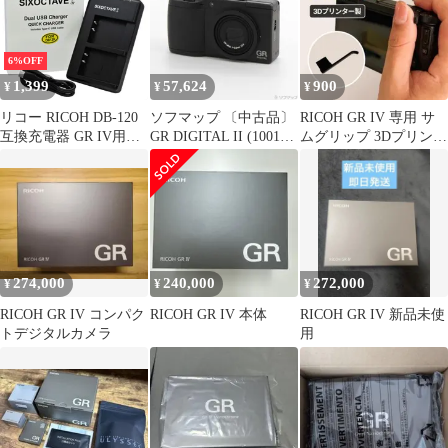
6%OFF
1,399
57,624
900
¥
¥
¥
リコー RICOH DB-120
ソフマップ 〔中古品〕
RICOH GR IV 専用 サ
互換充電器 GR IV用バ
GR DIGITAL II (1001万
ムグリップ 3Dプリンタ
ッテリー 対応 2個同時
画素)【348】
ー製
充電可能 USB充電器 デ
ュアル Type-C 急速充電
器
274,000
240,000
272,000
¥
¥
¥
RICOH GR IV コンパク
RICOH GR IV 本体
RICOH GR IV 新品未使
トデジタルカメラ
用