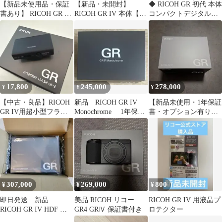
【新品未使用品・保証
【新品・未開封】
◆ RICOH GR 初代 本体
書あり】 RICOH GR IV
RICOH GR IV 本体【公
コンパクトデジタルカ
HDF
式サイト購入】
メラ リコー ◆
17,800
245,000
278,000
¥
¥
¥
【中古・良品】RICOH
新品 RICOH GR IV
【新品未使用・1年保証
GR IV用超小型フラッ
Monochrome 1年保証
書・オプション有り】
シュ RICOH GF-2
付き リコー
RICOH GR IV リコー
GR4
307,000
269,000
800
¥
¥
¥
即日発送 新品
美品 RICOH リコー
RICOH GR IV 用液晶プ
RICOH GR IV HDF コ
GR4 GRⅣ 保証書付き
ロテクター
ンパクトデジタルカメ