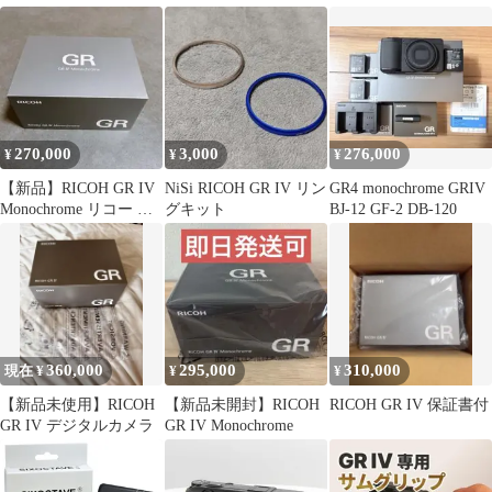
DB-120
ド❀21mmワイドレンズ
ック シャッター回数
❀
1522 初期不良返品対応
77-216
270,000
3,000
276,000
¥
¥
¥
【新品】RICOH GR IV
NiSi RICOH GR IV リン
GR4 monochrome GRIV
Monochrome リコー モ
グキット
BJ-12 GF-2 DB-120
ノクローム
360,000
295,000
310,000
現在 ¥
¥
¥
【新品未使用】RICOH
【新品未開封】RICOH
RICOH GR IV 保証書付
GR IV デジタルカメラ
GR IV Monochrome