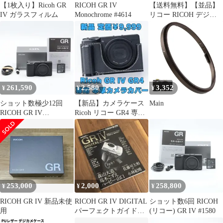
【1枚入り】Ricoh GR
RICOH GR IV
【送料無料】【並品】
IV ガラスフィルム
Monochrome #4614
リコー RICOH デジタ
ルカメラ GR DIGITAL
IV
261,590
2,580
3,352
¥
¥
¥
ショット数極少12回
【新品】カメラケース
Main
RICOH GR IV
Ricoh リコー GR4 専用
Monochrome #382
本革 カメラカバー
253,000
2,000
258,800
¥
¥
¥
RICOH GR IV 新品未使
RICOH GR IV DIGITAL
ショット数6回 RICOH
用
パーフェクトガイド
(リコー) GR IV #1580
ムック 森山大道