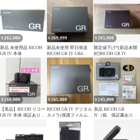
ラリコー
262,000
269,999
265,000
¥
¥
¥
新品 未使用品 RICOH
新品未使用 即日発送
限定値下げ‼️[新品未開
GR IV 本体
RICOH GR IV GR4
封]RICOH GR IV
2026.8正規購入保証書
260,000
265,000
245,000
¥
¥
¥
【美品】RICOH リコー
RICOH GR IV デジタル
美品 RICOH GR
GR IV 本体 保証あり ケ
カメラ(保護フィルム付
Ⅳ（箱、保証書あり、
ース付
き)
おまけつき）