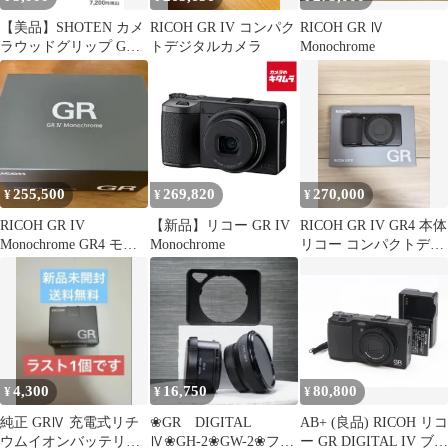
【美品】SHOTEN カメ
RICOH GR IV コンパク
RICOH GR Ⅳ
ラウッドグリップ GR4-
トデジタルカメラ
Monochrome
GP
255,500
269,820
270,000
¥
¥
¥
RICOH GR IV
【新品】リコー GR IV
RICOH GR IV GR4 本体
Monochrome GR4 モノ
Monochrome
リコー コンパクトデジ
クローム
タルカメラ
4,300
16,750
80,800
¥
¥
¥
純正 GRⅣ 充電式リチ
❀GR DIGITAL
AB+ (良品) RICOH リコ
ウムイオンバッテリー
Ⅳ❀GH-2❀GW-2❀フー
ー GR DIGITAL IV ブラ