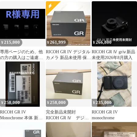
残あり
215,000
261,999
266,800
¥
¥
¥
専用ページのため、他
RICOH GR IV デジタル
RICOH GR Ⅳ grⅳ新品
の方の購入はご遠慮く
カメラ 新品未使用 保証
未使用2026年8月購入
ださい
書付き GR4
250,000
258,000
235,000
¥
¥
¥
RICOH GR IV
完全新品未開封
RICOH GR IV
Monochrome 本体 新品
RICOH GR Ⅳ デジタ
monochrome
未使用
ルカメラ4549212311291