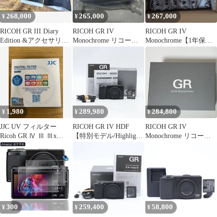
268,000
265,000
267,000
¥
¥
¥
RICOH GR III Diary
RICOH GR IV
RICOH GR IV
Edition &アクセサリー5
Monochrome リコー
Monochrome【1年保
点セット
GR4 モノクローム
証】
1,980
289,980
284,800
¥
¥
¥
JJC UV フィルター
RICOH GR IV HDF
RICOH GR IV
Ricoh GR Ⅳ Ⅲ Ⅲx
【特別モデル/Highlight
Monochrome リコー
HDF リコー
Diffusion Filter搭
カメラ
載/APS-Cサイズ大型
CMOSセンサー搭載/ス
トリートスナップシュ
ータ―
300
259,400
58,800
¥
¥
¥