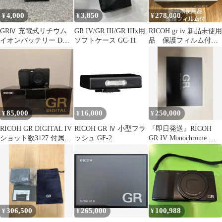
4,000
3,850
278,000
¥
¥
¥
GRⅣ 充電式リチウム
GR IV/GR III/GR IIIx用
RICOH gr iv 新品未使用
イオンバッテリー DB-
ソフトケース GC-11
品 保護フィルム付
120
コンデジ
85,000
16,000
250,000
¥
¥
¥
RICOH GR DIGITAL IV
RICOH GR Ⅳ 小型フラ
『即日発送』RICOH
ショット数3127 付属品
ッシュ GF-2
GR IV Monochrome 新
あり
品未使用
306,500
265,000
100,988
¥
¥
¥