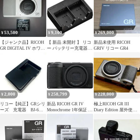
53,500
9,100
269,000
¥
¥
¥
【ジャンク品】RICOH
【 新品 未開封 】 リコ
新品未使用 RICOH
GR DIGITAL IV ホワイ
ー バッテリー充電器
GRIV リコー GR4
トエディション 本体
BJ-12 未使用 送料無料
2,000
258,799
228,000
¥
¥
¥
リコー【純正】GRシリ
新品 RICOH GR IV
極上RICOH GR III
ーズ 充電器 BJ-6
Monochrome 1年保証 抽
Diary Edition 屋外使用
【充電確認済】
選販売
無 3170枚