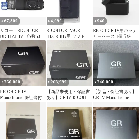
67,800
4,999
940
¥
¥
¥
リコー RICOH GR
RICOH GR IV/GR
RICOH GR IV用バッテ
DIGITAL IV 《S数504
III/GR IIIx用 ソフトケ
リーケース 1個収納
回》 ＃A909
ース GC-11
DB-120
260,000
263,999
240,000
¥
¥
¥
RICOH GR IV
【新品未使用・保証書
【新品・保証書あり】
Monochrome 保証書付
あり】GR IV RICOH
GR IV Monolhrome
GR4 リコー
RICOH