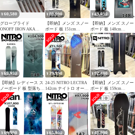
60,580
89,990
49,990
¥
¥
¥
グローブライド
【即納】メンズ スノー
【即納】メンズ スノー
ONOFF IRON AKA
ボード 板 151cm
ボード 板 148cm
2020 NSプロ Zelos 8
NITRO BEAST ナイト
NITRO CHEAP
Rフレックス アイア
ロ ビースト 25-26 グラ
THRILLS ナイトロ チ
ンセット 中古 ゴル
トリ ラントリ フリース
ープ スリル 25-26 グラ
フドゥ！吹上店【最短
タイル キャンバー
トリ ラントリ キャンバ
即日発送】
ー
69,990
39,990
92,400
¥
¥
¥
【即納】レディース ス
24-25 NITRO LECTRA
【即納】メンズ スノー
ノーボード 板 型落ち
142cm ナイトロ オール
ボード 板 159cm
旧モデル 148cm NITRO
ラウンド 正規品 レディ
NITRO SQUASH ナイ
KARMA ナイトロ カル
ース スノーボード 板単
トロ スカッシュ 25-26
マ 25-26 オールラウン
体 キャンバー
パウダーボード キャン
ド カービング キャンバ
バー
ー
69,990
65,990
45,990
¥
¥
¥