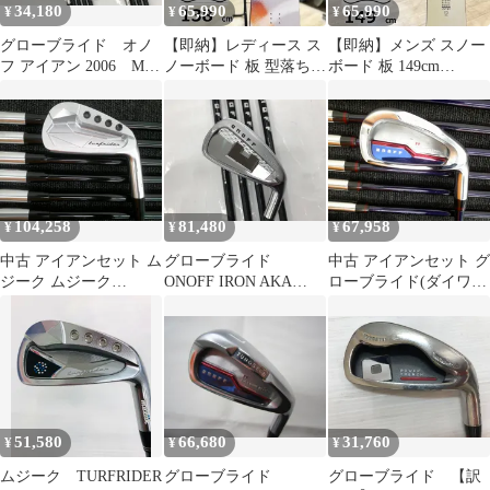
34,180
65,990
65,990
¥
¥
¥
グローブライド オノ
【即納】レディース ス
【即納】メンズ スノー
フ アイアン 2006 MP-
ノーボード 板 型落ち
ボード 板 149cm
506I Rフレックス ア
旧モデル 138cm NITRO
NITRO T1 ナイトロ テ
イアンセット 中古
OPTISYM Womens ナイ
ィーワン 25-26 グラト
ゴルフドゥ！新居浜店
トロ オプティシム 25-
リ ラントリ フリースタ
【最短即日発送】
26 女性用 キャンバー
イル キャンバー
104,258
81,480
67,958
¥
¥
¥
中古 アイアンセット ム
グローブライド
中古 アイアンセット グ
ジーク ムジーク
ONOFF IRON AKA
ローブライド(ダイワ)
TurfRider Diamond
2024 SMOOTH KICK
ONOFF AKA FF
Forged 2/Diamana
MP-524I Rフレック
2020/FF-
Thump IRON
ス アイアンセット
521I/R/25[9692]■松山店
i115/X/24[1173]■松山店
中古 ゴルフドゥ！新
居浜店【最短即日発
送】
51,580
66,680
31,760
¥
¥
¥
ムジーク TURFRIDER
グローブライド
グローブライド 【訳