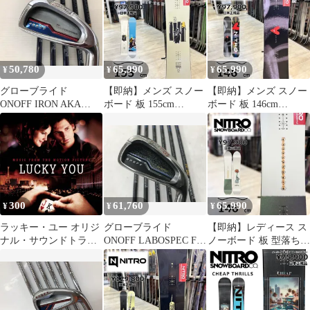
ープ スリル 25-26 グラ
ット 中古【最短即日
ックス アイアンセッ
トリ ラントリ キャンバ
発送】
ト 中古 ゴルフド
ー
ゥ！緑店【最短即日発
送】
50,780
65,990
65,990
¥
¥
¥
グローブライド
【即納】メンズ スノー
【即納】メンズ スノー
ONOFF IRON AKA
ボード 板 155cm
ボード 板 146cm
FF HIGH REPULSION
NITRO T1 ナイトロ テ
NITRO OPTISYM ナイ
KICK FF-521I Rフレ
ィーワン 25-26 グラト
トロ オプティシム 25-
ックス アイアンセッ
リ ラントリ フリースタ
26 グラトリ ラントリ
ト 中古 ゴルフド
イル キャンバー
フリースタイル キャン
ゥ！深谷店【最短即日
バー
発送】
300
61,760
65,990
¥
¥
¥
ラッキー・ユー オリジ
グローブライド
【即納】レディース ス
ナル・サウンドトラッ
ONOFF LABOSPEC FF-
ノーボード 板 型落ち
ク / クリストファー・
247 3 HIGH
旧モデル 146cm NITRO
ヤング (CD)
REPULSION KICK FF-
DROP ナイトロ ドロッ
247 Rフレックス ア
プ 25-26 オールラウン
イアンセット 中古
ド カービング キャンバ
【最短即日発送】
ー