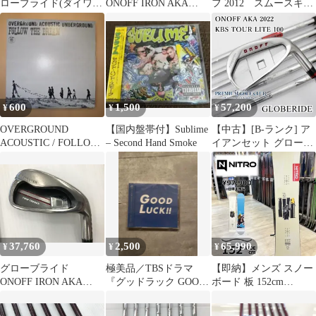
ローブライド(ダイワ)
ONOFF IRON AKA
フ 2012 スムースキッ
ONOFF AKA 2020/MP-
2020 SMOOTH KICK
ク MP-512I Rフレック
520I 5本セッ
MP-520I Rフレック
ス アイアンセット
ト/R/28[4812]■博多
ス アイアンセット
中古 ゴルフドゥ！
中古【最短即日発送】
NEXT昭島武蔵野店
【最短即日発送】
600
1,500
57,200
¥
¥
¥
OVERGROUND
【国内盤帯付】Sublime
【中古】[B-ランク] ア
ACOUSTIC / FOLLOW
– Second Hand Smoke
イアンセット グローブ
初回DVD付
ライド(ダイワ) ONOFF
AKA 2022/KBS TOUR
LITE 100/S/25[8551]
37,760
2,500
65,990
¥
¥
¥
グローブライド
極美品／TBSドラマ
【即納】メンズ スノー
ONOFF IRON AKA
『グッドラック GOOD
ボード 板 152cm
2018 NSプロ Zelos 8
LUCK!!』サントラCD
NITRO T1 WIDE ナイ
Rフレックス アイア
／廃盤
トロ ティーワン 25-26