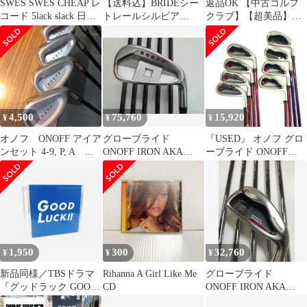
SWES SWES CHEAP レ
【送料込】BRIDEシー
返品OK 【中古ゴルフ
コード 5lack slack 日本
トレールシルビア
クラブ】【超美品】ダ
語ラップ
180SX /スカイライン
イワ(グローブライド)
等
ONOFF ユーティリティ
ウィングス 赤(AKA)
2026 スムースキック
MP-526U U6
4,500
75,760
15,920
¥
¥
¥
オノフ ONOFF アイア
グローブライド
『USED』 オノフ グロ
ンセット 4-9, P, A 初
ONOFF IRON AKA
ーブライド ONOFF
心者オススメ
2022 SMOOTH KICK
IRON
MP-522I SRフレック
AKA2016(4/5/6/7/8/9/A/
ス アイアンセット
P) 8本セット アイアン
中古 ゴルフドゥ！
画像にてご確認をお願
NEXT川越店【最短即
いいたします。
日発送】
1,950
300
32,760
¥
¥
¥
新品同様／TBSドラマ
Rihanna A Girl Like Me
グローブライド
『グッドラック GOOD
CD
ONOFF IRON AKA
LUCK!!』サントラCD
2016 NSプロ Zelos 8