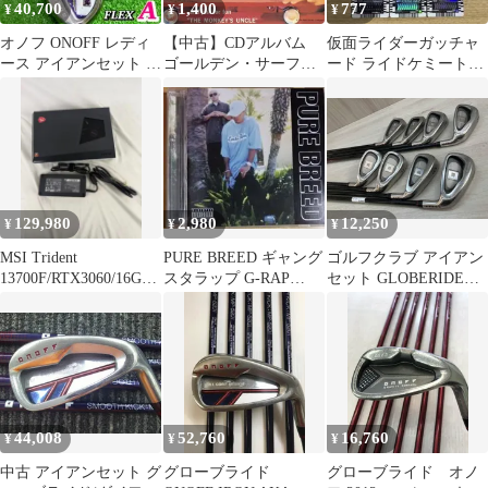
40,700
1,400
777
¥
¥
¥
オノフ ONOFF レディ
【中古】CDアルバム
仮面ライダーガッチャ
ース アイアンセット 6
ゴールデン・サーフィ
ード ライドケミートレ
本 A LP-416i 初心者
ン
カ SR 9枚セットA
129,980
2,980
12,250
¥
¥
¥
MSI Trident
PURE BREED ギャング
ゴルフクラブ アイアン
13700F/RTX3060/16GB/
スタラップ G-RAP
セット GLOBERIDE
1T/Win11
California
ONOFF 2006モデル flex
R 4,5,6,7,8,9,P,A 8本セ
ット 男性右利き用
44,008
52,760
16,760
¥
¥
¥
中古 アイアンセット グ
グローブライド
グローブライド オノ