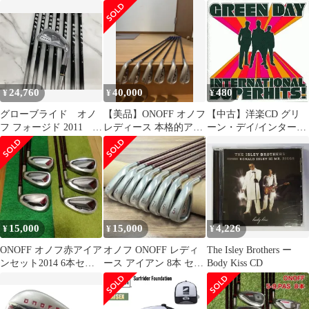
2020 NSプロ Zelos 8
ク MP-512I R2フレッ
Rフレックス アイア
クス アイアンセッ
ンセット 中古 ゴル
ト 中古 ゴルフド
フドゥ！大宮丸ヶ崎店
ゥ！大宮丸ヶ崎店【最
【最短即日発送】
短即日発送】
24,760
40,000
480
¥
¥
¥
グローブライド オノ
【美品】ONOFF オノフ
【中古】洋楽CD グリ
フ フォージド 2011 ス
レディース 本格的アイ
ーン・デイ/インターナ
ムースキック MP-
アン6本セット7-9PAS
ショナル・スーパーヒ
711I Rフレックス ア
ッツ!
イアンセット 中古
ゴルフドゥ！大宮丸ヶ
崎店【最短即日発送】
15,000
15,000
4,226
¥
¥
¥
ONOFF オノフ赤アイア
オノフ ONOFF レディ
The Isley Brothers ー
ンセット2014 6本セッ
ース アイアン 8本 セッ
Body Kiss CD
ト 6-9,P,A
ト 右 フレックスL ゴル
フ