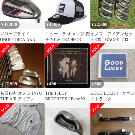
47,980
4,400
22,600
¥
¥
¥
グローブライド
ニューエラ キャップ 帽
オノフ アイアンセッ
ONOFF IRON AKA
子 NEW ERA 9FORTY
ト8本 ONOFF グロー
2020 SMOOTH KICK
A-Frame トラッカー
ブライド
MP-520I Rフレック
Surfrider Foundation ブ
ス アイアンセット
ラック ユニセックス カ
中古 ゴルフドゥ！緑
ーブドバイザー スナッ
店【最短即日発送】
プバック カーブドバイ
ザー 刺繍 ロゴ シンプ
ル 940 CAP
17,999
400
800
¥
¥
¥
​名器10本 オノフ INTO
THE ISLEY
GOOD LUCK!! サウン
THE AIR アイアン
BROTHERS / Body Kiss
ドトラック
NS.PRO 950R
/ CD