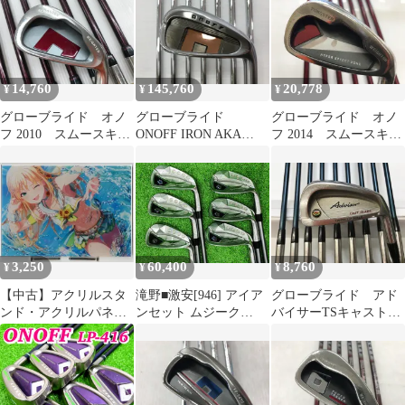
ンセット 中古【最短
グラトリ ラントリ フリ
即日発送】
ースタイル キャンバー
14,760
145,760
20,778
¥
¥
¥
グローブライド オノ
グローブライド
グローブライド オノ
フ 2010 スムースキッ
ONOFF IRON AKA
フ 2014 スムースキッ
ク MP-510I Rフレック
2026 NSプロ850GH
ク MP-514I Rフレック
ス アイアンセット
neo Rフレックス ア
ス アイアンセット
中古 ゴルフドゥ！成
イアンセット 中古
中古 ゴルフドゥ！柏
田美郷台店【最短即日
【最短即日発送】
店【最短即日発送】
発送】
3,250
60,400
8,760
¥
¥
¥
【中古】アクリルスタ
滝野■激安[946] アイア
グローブライド アド
ンド・アクリルパネル
ンセット ムジーク
バイサーTSキャストブ
一ノ瀬怜 オリジナルア
TurfRider Diamond
レード CF-75SP Rフ
クリルボード 「IDOLY
Forged/MCI BLACK
レックス アイアンセ
PRIDE オンラインくじ
60/S/30
ット 中古【最短即日
vol2」 A-9賞
発送】