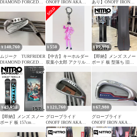
DIAMOND FORGED
ONOFF IRON AKA
あり】ONOFF IRON
MCI 60 Rフレック
FF HIGH REPULSION
AKA 2016 SMOOTH
ス アイアンセット
KICK FF-521I Rフレ
KICK MP-516I Rフレ
中古 ゴルフドゥ！白
ックス アイアンセッ
ックス アイアンセッ
山松任店【最短即日発
ト 中古 ゴルフド
ト 中古 ゴルフド
送】
ゥ！札幌東苗穂店【最
ゥ！多摩ニュータウン
短即日発送】
店【最短即日発送】
140,760
550
89,990
¥
¥
¥
ムジーク TURFRIDER
【中古】キーホルダー
【即納】メンズ スノー
DIAMOND FORGED
双葉小太郎 アクリルキ
ボード 板 型落ち 旧モ
2 ﾀﾞｲﾅﾐｯｸｺﾞｰﾙﾄ105ﾞ
ーホルダーA 「9bic 2nd
デル 169wcm NITRO
S200フレックス アイ
Anniversary Live
PANTERA ナイトロ パ
アンセット 中古【最
-9BICARide-」
ンテラ 25-26 オールラ
短即日発送】
ウンド カービング キャ
ンバー
49,990
121,760
67,980
¥
¥
¥
【即納】メンズ スノー
グローブライド
グローブライド
ボード 板 157cm
ONOFF IRON AKA
ONOFF IRON AKA
NITRO CHEAP
2026 SMOOTH KICK
FF HIGH REPULSION
THRILLS ナイトロ チ
MP-526I アイアンセ
KICK FF-521I Rフレ