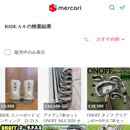
RIDE A-9 の検索結果
並び替え
販売中のみ表示
9,990
34,400
18,900
¥
¥
¥
RIDE スノーボード ビ
アイアン7本セット
ONOFF オノフ アイア
ンディング 22-23 A-9
ONOFF AKA 2020 オノ
ン#5〜9/P/A 7本セット
Sサイズ
フ シャフトR2
DynamicGold