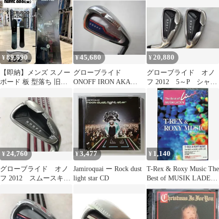
／廃盤
Rフレックス アイア
ンセット 中古【最短
即日発送】
89,990
45,680
20,880
¥
¥
¥
【即納】メンズ スノー
グローブライド
グローブライド オノ
ボード 板 型落ち 旧モ
ONOFF IRON AKA
フ 2012 5～P シャフ
デル 152cm ROME
FF HIGH REPULSION
トカラ-グレ-AW赤
RAVINE PRO ロームラ
KICK FF-521I Rフレ
SW FSP Sフレック
ビーンプロ 25-26 オー
ックス アイアンセッ
ス アイアンセット
ルラウンド カービング
ト 中古 ゴルフド
中古 ゴルフドゥ！上
キャンバー
ゥ！札幌手稲店【最短
田バイパス店【最短即
即日発送】
日発送】
24,760
3,477
1,140
¥
¥
¥
グローブライド オノ
Jamiroquai ー Rock dust
T-Rex & Roxy Music The
フ 2012 スムースキッ
light star CD
Best of MUSIK LADEN
ク MP-512I Rフレック
【UA-50】 [DVD]
ス アイアンセット
中古【最短即日発送】