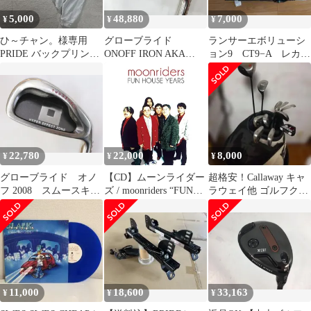
5,000
48,880
7,000
¥
¥
¥
ひ～チャン。様専用
グローブライド
ランサーエボリューシ
PRIDE バックプリント
ONOFF IRON AKA
ョン9 CT9−A レカロ
カットソー 38 白 刺繍
2018 SMOOTH KICK
SP-G BRIDEシートレ
MP-518I SRフレック
ール
ス アイアンセット
中古 ゴルフドゥ！札
幌厚別店【最短即日発
送】
22,780
22,000
8,000
¥
¥
¥
グローブライド オノ
【CD】ムーンライダー
超格安！Callaway キャ
フ 2008 スムースキッ
ズ / moonriders “FUN
ラウェイ他 ゴルフクラ
ク MP-508I Rフレック
HOUSE Years Box”(完全
ブセット キャディバッ
ス アイアンセット
生産限定盤)(DVD付)
グ付き
中古 ゴルフドゥ！西
(MHCL-3010)
尾店【最短即日発送】
11,000
18,600
33,163
¥
¥
¥