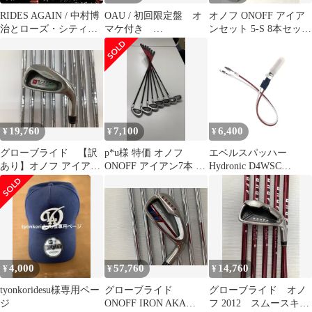
RIDES AGAIN / 中村博
OAU / 初回限定盤 オ
オノフ ONOFF アイア
治とローズ・シティ
マケ付き
ンセット 5-S 8本セット
(CD)
BRAHMAN ブラフマ
メンズ
ン NACニューアコ
19,760
7,100
6,400
¥
¥
¥
グローブライド 【訳
p*u様 特価 オノフ
エベルスパッハー
あり】オノフ アイアン
ONOFF アイアン7本 シ
Hydronic D4WSC
2004 NSプロ アイア
ャフトR 5、6、7、8、9
D5WSC対応 パーキン
ンセット 中古 ゴル
グヒーター用セラミッ
フドゥ！水戸店【最短
クグロープラグ 12V 部
即日発送】
品番号252106011000
4,000
57,760
14,760
¥
¥
¥
tyonkoridesu様専用ペー
グローブライド
グローブライド オノ
ジ
ONOFF IRON AKA
フ 2012 スムースキッ