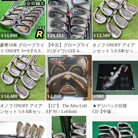
14,000
20,881
13,580
¥
¥
¥
豪華10本 グローブライ
【中古】グローブライ
オノフ ONOFF アイア
ド ONOFF 3〜9.P.A.S
ド(ダイワ) GIII 4-
ンセット 5-S 8本セット
10本 R アイアン
9.P.A.S 9本セット アイ
メンズ
アン セット
14,480
2,800
980
¥
¥
¥
オノフ ONOFF アイア
【12”】 The Afro Left
★デジパック仕様
ンセット 5-S 8本セット
EP '95 / Leftfield
CD【中塚
メンズ
武/Kiss&Ride】■