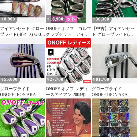
8,900
10,900
36,300
¥
¥
¥
アイアンセット グロー
ONOFF オノフ ゴルフ
【中古】アイアンセッ
ブライド(ダイワ) G-3
クラブセット アイア
ト グローブライド(ダ
オーバーサイズアイア
ンセット メンズ R
イワ) ONOFF AKA
ン/メタカーボ
2016◆NSPRO950GHHT
SP/R/25[8562]
8本セット
◆S◆26[9358]
55,680
27,700
81,760
¥
¥
¥
グローブライド
ONOFF オノフ レディ
グローブライド
ONOFF IRON AKA
ースアイアン 2004年モ
ONOFF IRON AKA
2020 SMOOTH KICK
デル 8本セット
2024 SMOOTH KICK
MP-520I SRフレック
MP-524I アイアンセ
ス アイアンセット
ット 中古【最短即日
中古 ゴルフドゥ！湘
発送】
南茅ヶ崎R1号店【最短
即日発送】