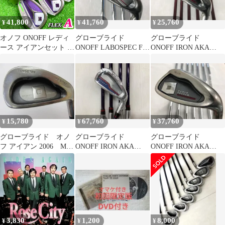
41,800
41,760
25,760
¥
¥
¥
オノフ ONOFF レディ
グローブライド
グローブライド
ース アイアンセット 6
ONOFF LABOSPEC FF-
ONOFF IRON AKA
本 A LP-416i 初心者 女
247２ NSﾌﾟﾛ
2016 SMOOTH KICK
性 ゴルフクラブ カーボ
MOUDUS3TOUR 105
MP-516I R2フレック
ン 7-9PAS
Sフレックス アイアン
ス アイアンセット
セット 中古【最短即
中古【最短即日発送】
日発送】
15,780
67,760
37,760
¥
¥
¥
グローブライド オノ
グローブライド
グローブライド
フ アイアン 2006 MP-
ONOFF IRON AKA
ONOFF IRON AKA
506I Rフレックス ア
FF HIGH REPULSION
2016 MODUS3
イアンセット 中古
KICK FF-521I Rフレ
TOUR Sフレックス
ゴルフドゥ！南風原店
ックス アイアンセッ
アイアンセット 中
【最短即日発送】
ト 中古【最短即日発
古 ゴルフドゥ！
送】
NEXTさいたま三室店
【最短即日発送】
3,830
1,200
8,000
¥
¥
¥