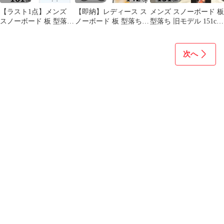
【ラスト1点】メンズ
【即納】レディース ス
メンズ スノーボード 板
スノーボード 板 型落ち
ノーボード 板 型落ち
型落ち 旧モデル 151cm
elan TITAN 161cm 24-25
旧モデル 142cm NITRO
RIDE SHADOWBAN ラ
エラン タイタン オール
OPTISYM Womens ナイ
イドシャドウバン 23-
ラウンド カービング キ
トロ オプティシム 25-
24 オールラウンド カー
次へ
ャンバー
26 グラトリ キャンバー
ビング キャンバー