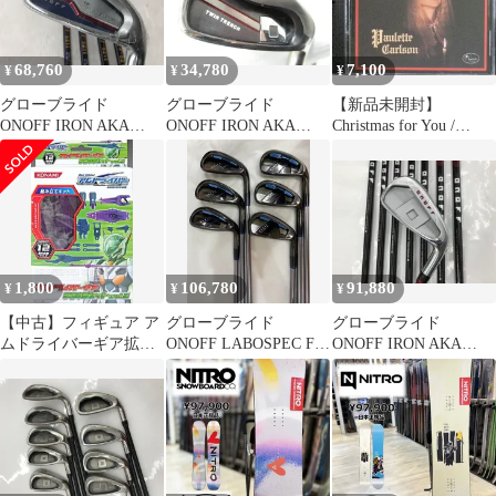
68,760
34,780
7,100
¥
¥
¥
グローブライド
グローブライド
【新品未開封】
ONOFF IRON AKA
ONOFF IRON AKA
Christmas for You /
FF HIGH REPULSION
2018 NSプロ Zelos 8
Paulette Carlson (CD)
KICK FF-521I Rフレ
Rフレックス アイア
ックス アイアンセッ
ンセット 中古 ゴル
ト 中古【最短即日発
フドゥ！長久手店【最
送】
短即日発送】
1,800
106,780
91,880
¥
¥
¥
【中古】フィギュア ア
グローブライド
グローブライド
ムドライバーギア拡張
ONOFF LABOSPEC FF-
ONOFF IRON AKA
武器セットVol.3「Get
247 2023 HIGH
2022 SMOOTH KICK
Ride! アムドライバー」
REPULSION KICK FF-
MP-522I Rフレック
強化武器シリーズ12
247 2023 Rフレック
ス アイアンセット
ス アイアンセット
中古 ゴルフドゥ！新
中古 ゴルフドゥ！倉
居浜店【最短即日発
敷笹沖店【最短即日発
送】
送】