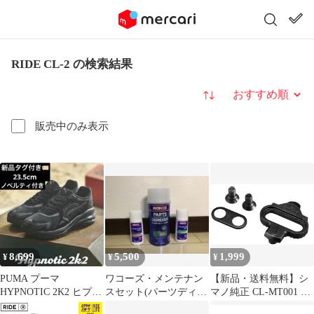
RIDE CL-2 の検索結果
並び替え
販売中のみ表示
8,699
5,500
1,999
¥
¥
¥
PUMA プーマ
ワコーズ・メンテナン
【新品・送料無料】シ
HYPNOTIC 2K2 ヒプノ
スセット(パーツディグ
マノ純正 CL-MT001 マ
ティック 2K2 ブラッ
リーザー+チェーンルブ
ルチエントリーSPDク