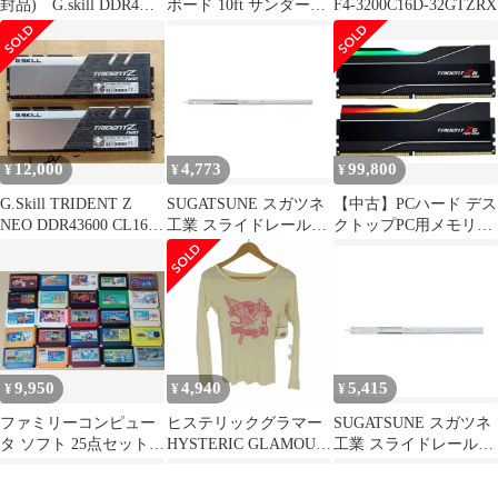
封品) G.skill DDR4
ボード 10ft サンダーボ
F4-3200C16D-32GTZRX
Trident Z RGB F4-
ルト フィン付
4266C19D-16GTZR
(DDR4-4266 8GBx2)
qdkdu57
12,000
4,773
99,800
¥
¥
¥
G.Skill TRIDENT Z
SUGATSUNE スガツネ
【中古】PCハード デス
NEO DDR43600 CL16
工業 スライドレール
クトップPC用メモリー
16GB
C2739CL クローズロッ
G.SKILL Trident Z5 Neo
クタイプ PAT 265：
RGB DDR5-5600
280：-：285：300 190-
48GB×2枚 [F5-
034-546 C2739-35CL |
5600J4040D48GX2-
ACCURIDE アキュライ
TZ5NR]
ド 建築金物 家具金物
部品 金具 金物 部品交
9,950
4,940
5,415
¥
¥
¥
換
ファミリーコンピュー
ヒステリックグラマー
SUGATSUNE スガツネ
タ ソフト 25点セット
HYSTERIC GLAMOUR
工業 スライドレール
ファミコン
90-00S RIDE WIND ユ
C301CL クローズロッ
ニコーン プリント L/S
クタイプ PAT ：198.6：