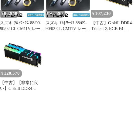
80,940
91,590
107,230
¥
¥
¥
スズキ ｱﾙﾄﾜｰｸｽ 88/09-
スズキ ｱﾙﾄﾜｰｸｽ 88/09-
【中古】G.skill DDR4
90/02 CL CM11V レーシ
90/02 CL CM11V レーシ
Trident Z RGB F4-
ングギア ストリートラ
ングギア ストリートラ
4266C19D-16GTZR
イド TYPE-K2 減衰力
イド TYPE-K2 減衰力
(DDR4-4266 8GBx2)
固定式 SR-S508-B
15段調整 SR-S408-B
dwos6rj
120,570
¥
【中古】【非常に良
い】G.skill DDR4
Trident Z RGB F4-
4266C19D-16GTZR
(DDR4-4266 8GBx2)
dwos6rj