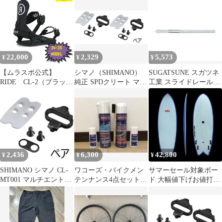
ク 黒
リキッド2種)
リート クリートナット
なし ペア SHIMANO
ICLMT001
22,000
2,329
5,573
¥
¥
¥
【ムラスポ公式】
シマノ（SHIMANO）
SUGATSUNE スガツネ
RIDE CL-2（ブラッ
純正 SPDクリート マル
工業 スライドレール
ク）Sサイズ 24-25
チエントリータイプ ク
C301CL クローズロッ
NEW レディース バ
リートナット付属 CL-
クタイプ PAT 423：
インディング
MT001
438：224：443：458
42％OFF
190-034-455 C301-20CL
| ACCURIDE アキュラ
イド 建築金物 家具金物
部品 金具 金物 部品交
2,436
6,300
42,800
¥
¥
¥
換
SHIMANO シマノ CL-
ワコーズ・バイクメン
サマーセール対象ボー
MT001 マルチエントリ
テンナンス4点セット
ド 大幅値下げお値打ち
ータイプ クリートナッ
(クリーナー2種+チェー
価格 BLASTER
ト付属 ICLMT001A
ンオイル2種)
MODERN FISH
BONZAR ライトブル
ー