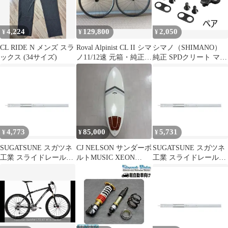
4,224
129,800
2,050
¥
¥
¥
CL RIDE N メンズ スラ
Roval Alpinist CL II シマ
シマノ（SHIMANO）
ックス (34サイズ)
ノ11/12速 元箱・純正付
純正 SPDクリート マル
属品付
チエントリータイプ ク
リートナット無し CL-
MT001
4,773
85,000
5,731
¥
¥
¥
SUGATSUNE スガツネ
CJ NELSON サンダーボ
SUGATSUNE スガツネ
工業 スライドレール
ルトMUSIC XEON
工業 スライドレール
C301CL クローズロッ
CARBON
C301CL クローズロッ
クタイプ PAT ：
クタイプ PAT ：249.4：
234.8：-：239.8：254.8
493.8：508.8 190-034-
190-034-451 C301-12CL
456 C301-22CL |
| ACCURIDE アキュラ
ACCURIDE アキュライ
イド 建築金物 家具金物
ド 建築金物 家具金物
部品 金具 金物 部品交
部品 金具 金物 部品交