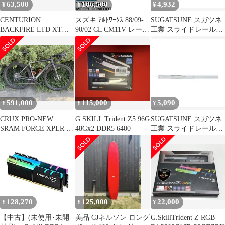
63,500
106,500
4,932
¥
¥
¥
換
CENTURION
スズキ ｱﾙﾄﾜｰｸｽ 88/09-
SUGATSUNE スガツネ
BACKFIRE LTD XTセ
90/02 CL CM11V レーシ
工業 スライドレール
ンチュリオンマウンテ
ングギア ストリートラ
C301CL クローズロッ
ンバイク
イド TYPE-K2 モデル
クタイプ PAT ：
コンフォート 減衰力 固
285.6：-：290.6：305.6
定式 SR-S508-B-MC
190-034-452 C301-14CL
| ACCURIDE アキュラ
イド 建築金物 家具金物
部品 金具 金物 部品交
591,000
115,000
5,090
¥
¥
¥
CRUX PRO-NEW
G.SKILL Trident Z5 96G
SUGATSUNE スガツネ
SRAM FORCE XPLR 52
48Gx2 DDR5 6400
工業 スライドレール
8月10まで！
C301CL クローズロッ
クタイプ PAT ：
336.4：-：341.4：356.4
190-034-453 C301-16CL
| ACCURIDE アキュラ
イド 建築金物 家具金物
部品 金具 金物 部品交
128,270
125,000
22,000
¥
¥
¥
【中古】(未使用･未開
美品 CJネルソン ロング
G.SkillTrident Z RGB