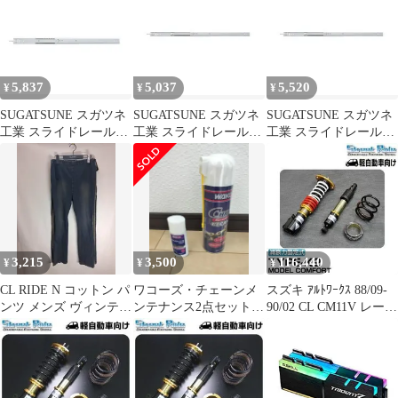
カットソー レディース
392.2：407.2 190-034-
FREE
454 C301-18CL |
ACCURIDE アキュライ
ド 建築金物 家具金物
部品 金具 金物 部品交
5,837
5,037
5,520
¥
¥
¥
換
SUGATSUNE スガツネ
SUGATSUNE スガツネ
SUGATSUNE スガツネ
工業 スライドレール
工業 スライドレール
工業 スライドレール
C301CL クローズロッ
C2739CL クローズロッ
C2739CL クローズロッ
クタイプ PAT ：544.6：
クタイプ PAT 315：
クタイプ PAT ：380：
559.6 190-034-457 C301-
330：-：335：350 190-
215：385：400 190-034-
24CL | ACCURIDE アキ
034-547 C2739-40CL |
548 C2739-45CL |
ュライド 建築金物 家具
ACCURIDE アキュライ
ACCURIDE アキュライ
金物 部品 金具 金物 部
ド 建築金物 家具金物
ド 建築金物 家具金物
品交換 スライドレー
部品 金具 金物 部品交
部品 金具 金物 部品交
3,215
3,500
116,440
¥
¥
¥
換
換
CL RIDE N コットン パ
ワコーズ・チェーンメ
スズキ ｱﾙﾄﾜｰｸｽ 88/09-
ンツ メンズ ヴィンテー
ンテナンス2点セット
90/02 CL CM11V レーシ
ジ ダメージ ジーン34
(ピーポ様)
ングギア ストリートラ
イド TYPE-K2 モデル
コンフォート 減衰力 15
段調整 SR-S408-B-MC