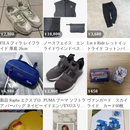
ク
2,800
10,800
3,600
¥
¥
¥
FILA フィラ レイフラ
ノースフェイス エン
Let it Ride レットイッ
イド 厚底 26cm
ライドウインドベス
トライド コットンパン
ト ブラック Lサイ
ツ ネイビー M 日本製
ズ
6,980
2,900
650
¥
¥
¥
新品 Rapha エクスプロ
PUMA プーマ ソフトラ
ヴァンガード スカイ
ア バーバッグ ネイビー
イドエンゾEVOスリッ
ライド カード60枚
ポン 22.5 グレースニー
カー