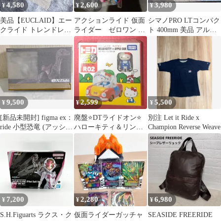
4,580
2,600
3,980
¥
¥
¥
美品【EUCLAID】エー
アクションライド 仮面
シマノPRO LTコンパク
クライド トレンドレイ
ライダー ゼロワン &
ト 400mm 美品 アルミ
ヤード ニットキャミソ
アマゾン&ギーツ&ガヴ
ドロップハンドル
ールM～L
セット
9,500
2,599
5,500
¥
¥
¥
[新品未開封] figma ex：
廃盤⭐️DTライドオン⭐️
別注 Let it Ride x
ride 小型恐竜 (アッシ
ハローキティ＆リンゴ
Champion Reverse Weave
ュ)
のくるま
7,200
2,280
6,980
¥
¥
¥
S.H.Figuarts ラクス・ク
仮面ライダーガッチャ
SEASIDE FREERIDE