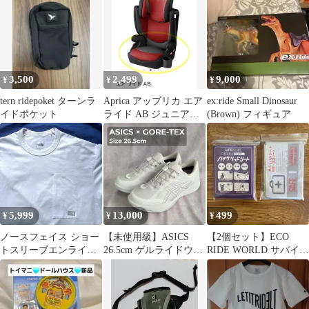
ン エグゼイド
ト
3,500
2,499
9,000
¥
¥
¥
tern ridepoket ターンラ
Aprica アップリカ エア
ex:ride Small Dinosaur
イドポケット
ライド AB ジュニアシ
(Brown) フィギュア
ート
5,999
13,000
499
¥
¥
¥
ノースフェイス ショー
【未使用級】ASICS
【2個セット】ECO
トスリーブエンライド
26.5cm ゲルライドウォ
RIDE WORLD サバイバ
ティー Tシャツ 白色 ホ
ークGTX 2 アシックス
ルシート 防寒保温シー
ワイト
ト