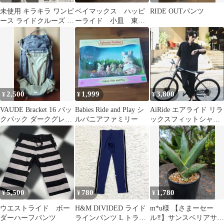
未使用 キラキラ ワンピ
ベイマックス ハッピ
RIDE OUTパンツ
ース ライドクルーズ ス
ーライド 小皿 東京
テッカー シール 麦わら
ディズニーランド ミ
の一味
ニプレート
2,500
1,999
3,800
¥
¥
¥
VAUDE Bracket 16 バッ
Babies Ride and Play シ
AiRide エアライド リラ
クパック ダークグレー/
ルバニアファミリー
ックスフィットシャツ
グリーン
黒 半袖 L 25ss
5,500
780
1,780
¥
¥
¥
ウエストライド ボー
H&M DIVIDED ライド
m*u様 【さまーセー
ダーハーフパンツ
ラインパンツ L トラッ
ル‼️】サンスベリアサム