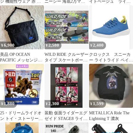
ジ 機能性ウェア 赤 M
ニーシー 海底2万マイ
イトベージュ ライド
軽量 通気性 スポーツ
ル 小型潜水艇 カプセル
ライン ウエストゴ
トイ
ム ロング M
6,900
2,580
2,400
¥
¥
¥
美品 OP OCEAN
WILD RIDE クルーザー
クロックス スニーカ
PACIFIC メッセンジャ
タイプ スケートボード
ー ライトライド ペイサ
ーバッグ Y2K 大容量
42cm
ー キッズ 18.5cm
黒
1,880
2,300
1,599
¥
¥
¥
25・ドリームライドオ
装動 仮面ライダーエグ
METALLICA Ride The
ン トイ・ストーリー
ゼイド STAGE8 ライド
Lightning T 濃灰
TS-06 ブルズアイ＆カ
プレイヤー 4個セット
ート