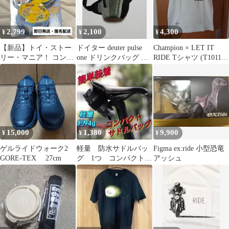
2,799
2,100
4,300
¥
¥
¥
【新品】トイ・ストー
ドイター deuter pulse
Champion × LET IT
リー・マニア！ コンパ
one ドリンクバッグ オ
RIDE Tシャツ (T1011)
クトドールハウス ディ
リーブグリーン
USA製
ズニー おもちゃ
15,000
1,380
9,900
¥
¥
¥
ゲルライドウォーク2
軽量 防水サドルバッ
Figma ex:ride 小型恐竜
GORE-TEX 27cm
グ 1つ コンパクト
アッシュ
簡単脱着