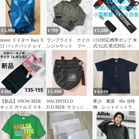
5,980
799
1,280
¥
¥
¥
deuter ドイター Race X
ランプライド ナイロ
CO2対応携帯ポンプ 米
12 バックパック レイン
ンジャケット フード
式/仏式/英式対応 小型
カバー付
付き ミリタリー柄
軽量 アルミ合金製 ブラ
迷彩 140
ケット付
300
1,000
4,600
¥
¥
¥
【新品】SNOW RIDE
WACHIFIELD
希少 裏原 90s 当時
キッズ ガールズ スキー
D.D.RIDE サコッシュ
物 レットイットライ
スノボ タイツ 黒
ポーチ 猫のダヤン
ド×TWICE 3周年Tシャ
ツ