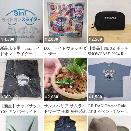
ク トレーニング スポー
ライドワーフ (大き
ツ
め)
4,500
2,800
2,500
¥
¥
¥
新品未使用 3in1ライ
DX ライドウォッチダ
【美品】NEXZ ポーチ
ドオンスライダー 1〜5
イザー
SHOWCASE 2024 Ride
才 1台3役の滑り台
the Vibe
300
2,080
1,500
¥
¥
¥
【新品】ナップサック
サンスベリア サムライ
GILDAN Tractor Ride
YSP アンバーライド
ドワーフ 子株 発根済み
2010 イベントTシャツ
35周年記念 ナップサッ
ライトブルー
ク ブラック