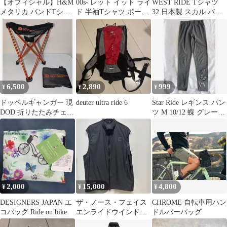
【オフィシャル】H&M
00s- レット イット ライ
WEST RIDE Tシャツ
メタリカ バンドTシャ
ド 半袖Tシャツ ボーダ
32 日本製 スカル バイ
ツ ライドザライトニン
ー ナノ・ユニバース
カー ヘビーオンス 綿
グ M
6,500
2,890
999
¥
¥
¥
ドッペルギャンガー 現
deuter ultra ride 6
Star Ride レギンス パン
DOD 折りたたみチェア
ツ M 10/12 蝶 グレー
軽量270g ジュラルミン
140-150
絶版
2,000
15,000
4,800
¥
¥
¥
DESIGNERS JAPAN エ
ザ・ノース・フェイス
CHROME 自転車用ハン
コバッグ Ride on bike
エンライドウインドベ
ドルバーバッグ
スト NP22562 K ブラッ