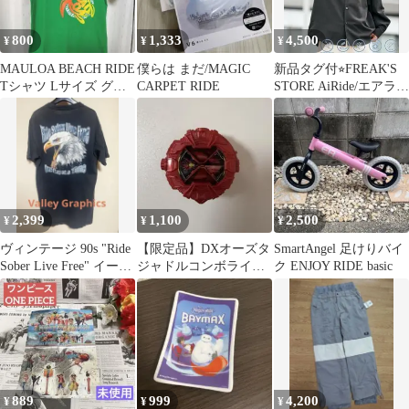
800
1,333
4,500
¥
¥
¥
MAULOA BEACH RIDE
僕らは まだ/MAGIC
新品タグ付⭐︎FREAK'S
Tシャツ Lサイズ グリ
CARPET RIDE
STORE AiRide/エアライ
ーン
ド 長袖シャツ
2,399
1,100
2,500
¥
¥
¥
ヴィンテージ 90s "Ride
【限定品】DXオーズタ
SmartAngel 足けりバイ
Sober Live Free" イーグ
ジャドルコンボライド
ク ENJOY RIDE basic
ルT
ウォッチ 仮面ライダー
ジオウ USED
889
999
4,200
¥
¥
¥