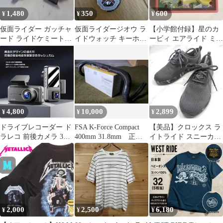
1,480
350
600
¥
¥
¥
仮面ライダー ガッチャ
仮面ライダージオウ ラ
【小学館付録】星のカ
ード ライドケミートレ
イドウォッチ キーホル
ービィ エアライド ミニ
カ 2種セット コレクシ
ダー
迷路ゲーム
ョン
4,800
10,000
2,899
¥
¥
¥
ドライブレコーダー ド
FSA K-Force Compact
【美品】クロックス ラ
ラレコ 前後カメラ 3カ
400mm 31.8mm 正規
イトライド スニーカー
メラ 小型OKYES OK9
品 美品
W7 23迷彩 カモフラ
SD
2,000
2,500
6,180
¥
¥
¥