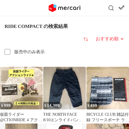
RIDE COMPACT の検索結果
並び替え
販売中のみ表示
999
14,300
499
¥
¥
¥
仮面ライダー
THE NORTH FACE
BICYCLE CLUB 雑誌付
@CTIONRIDE 4 アクシ
8/10エンライドパン
録 フリースポーチ ライ
ョンライド4 ゼロワ
ツ NB82463
ドウォレット 2点セッ