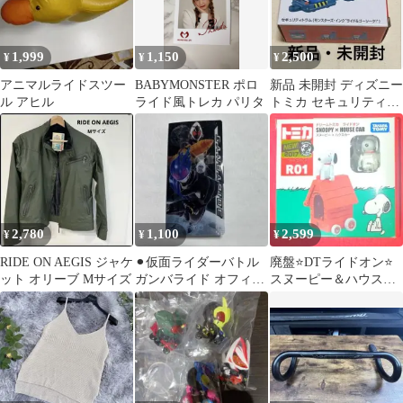
1,999
1,150
2,500
¥
¥
¥
アニマルライドスツー
BABYMONSTER ポロ
新品 未開封 ディズニー
ル アヒル
ライド風トレカ パリタ
トミカ セキュリティト
ラム モンスターズイン
ク ライド
2,780
1,100
2,599
¥
¥
¥
RIDE ON AEGIS ジャケ
⚫︎仮面ライダーバトル
廃盤⭐️DTライドオン⭐️
ット オリーブ Mサイズ
ガンバライド オフィシ
スヌーピー＆ハウスカ
ャルミニカードホルダ
ー
ー/カードケース