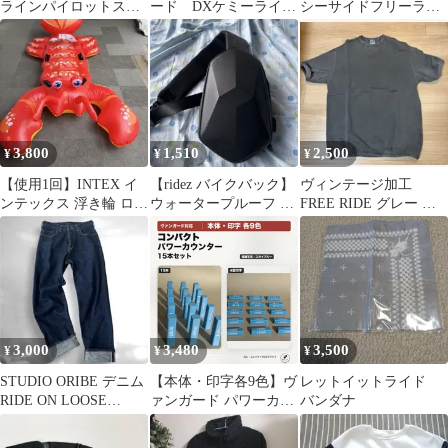
ラインパイロットスー
ード DXケミーライザ
シーサイドフリーライ
ツVer.RIDE-ON
ー ライドケミートレ
ド リュック シープ
カ5枚付
レザー
3,800
1,510
2,500
¥
¥
¥
【使用1回】INTEX イ
【ridez バイクバック】
ヴィンテージ加工
ンテックス 浮き輪 ロブ
ウォータープルーフ ボ
FREE RIDE グレー 半
スター ライドオン フロ
ディバック USBポート
袖スウェット M
ート
3,000
3,480
3,500
¥
¥
¥
STUDIO ORIBE デニム
【本体・印字各9色】ヴ
レットイットライド
RIDE ON LOOSE
ァンガード パワーカウ
バンダナ
DENIM 赤耳
ンター15本 ペルソナラ
イド印字