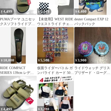
4,499
5,140
4,400
¥
¥
¥
PUMAプーマ ユニセッ
【未使用】WEST RIDE
deuter Compact EXP 12
クスソフトライドプロ
ウエストライド チェッ
バックパック
サンダル25cm新品
ク ポケットTシャツ36
10,000
5,500
3,900
¥
¥
¥
RIDE COMPACT
仮面ライダーバトル ガ
ライドウォッチ グリス
SERIES 139cm レディ
ンバライド カード 50枚
ブリザード ・ローグ
ース スノーボード
No.005-002〜066
仮面ライダージオウ
4,499
3,280
¥
¥