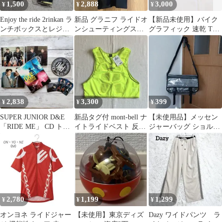
1,500
2,888
3,000
¥
¥
¥
Enjoy the ride 2rinkan ラ
新品 グラニフ ライドオ
【新品未使用】バイク
ンチボックスとレジャ
ンシューティングスタ
グラフィック 速乾 Tシ
ーシート
ー Tシャツ S(Mサイズ
ャツ "RIDE." Lサイズ
相当)
2,838
3,300
399
¥
¥
¥
SUPER JUNIOR D&E
新品タグ付 mont-bell ナ
【未使用品】メッセン
「RIDE ME」 CD トレ
イトライドベスト 反射
ジャーバッグ ショルダ
カ ブルーレイ
材 軽量 イエロー XL
ーバッグ タグ付き 推し
活
2,780
1,199
1,299
¥
¥
¥
オンヨネ ライドジャー
【未使用】東京ディズ
Dazy ワイドパンツ ラ