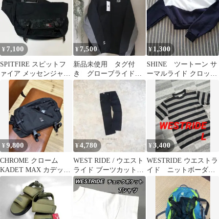
7,100
7,500
1,300
¥
¥
¥
SPITFIRE スピットフ
新品未使用 タグ付
SHINE ツートーン サ
ァイア メッセンジャー
き グローブライド
ーマルライド クロップ
バッグ スケボーキャリ
ジャケットのみ XLサ
スウェットシャツ
ー搭載
イズ
9,800
4,780
3,400
¥
¥
¥
CHROME クローム
WEST RIDE / ウエスト
WESTRIDE ウエストラ
KADET MAX カデット
ライド ブーツカットピ
イド ニットボーダー
メッセンジャー 15L
ケパンツ
黒色✕灰色 ポケット
TEE