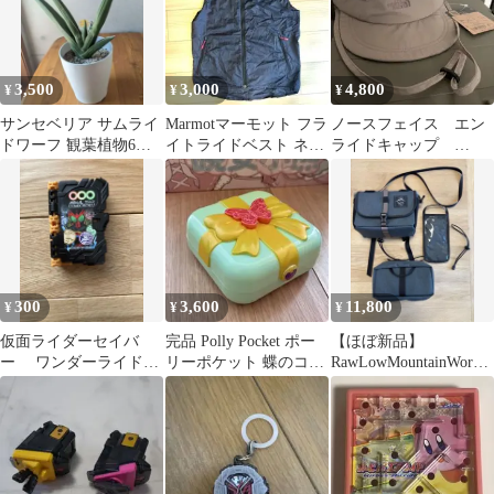
3,500
3,000
4,800
¥
¥
¥
サンセベリア サムライ
Marmotマーモット フラ
ノースフェイス エン
ドワーフ 観葉植物6号
イトライドベスト ネイ
ライドキャップ
プラ鉢
ビー M 男女兼用
NN02435 ポケッタブル
300
3,600
11,800
¥
¥
¥
仮面ライダーセイバ
完品 Polly Pocket ポー
【ほぼ新品】
ー ワンダーライドブ
リーポケット 蝶のコン
RawLowMountainWorks
ック バンダイ オーズ
パクト 付属品シール有
BikeFront Bag
アニマルコンボ