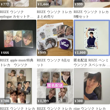
777
1,444
999
¥
¥
¥
RIIZE ウンソク
RIIZE ウンソク トレカ
RIIZE ウンソク トレカ
epilogue カセットテー
まとめ売り
8種セット
プver トレカ
666
999
1,000
¥
¥
¥
RIIZE apple music特典
RIIZE ウンソク 8点セ
匿名配送 RIIZE ペンミ
トレカ ウンソク
ット
ウンソク スペシャル ト
レカ
700
1,399
300
¥
¥
¥
RIIZE ウンソク トレカ
RIIZE ウンソク トレカ
riize ウンソク トレカ