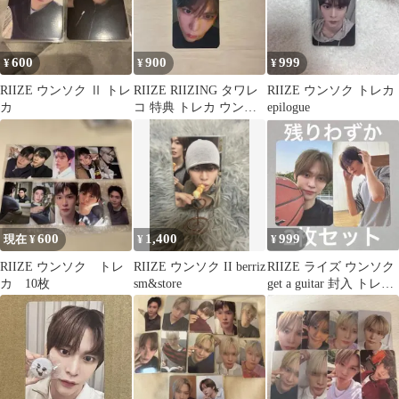
600
900
999
¥
¥
¥
RIIZE ウンソク Ⅱ トレ
RIIZE RIIZING タワレ
RIIZE ウンソク トレカ
カ
コ 特典 トレカ ウンソ
epilogue
ク
600
1,400
999
現在 ¥
¥
¥
RIIZE ウンソク トレ
RIIZE ウンソク II berriz
RIIZE ライズ ウンソク
カ 10枚
sm&store
get a guitar 封入 トレカ
セット ⑨