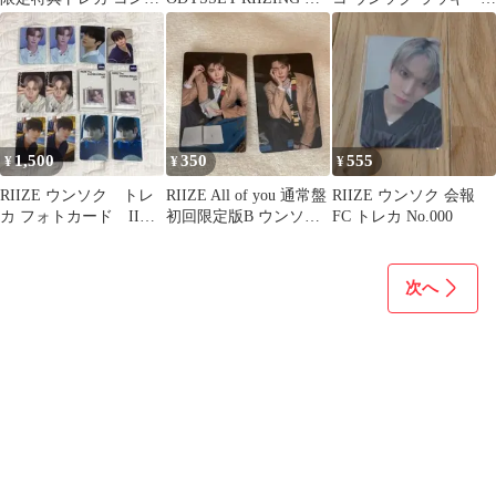
All of you
ルバム
ロー ラキドロ
1,500
350
555
¥
¥
¥
RIIZE ウンソク トレ
RIIZE All of you 通常盤
RIIZE ウンソク 会報
カ フォトカード II
初回限定版B ウンソク
FC トレカ No.000
Jewel Case Ver.
トレカ
次へ