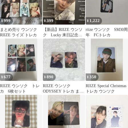
999
399
1,222
¥
¥
¥
まとめ売り ウンソク
【新品】RIIZE ウンソ
riize ウンソク SM30周
RIIZE ライズ トレカ
ク Lucky 来日記念ラ
年 FCトレカ
ッキードロー
677
890
350
¥
¥
¥
RIIZE ウンソク トレ
RIIZE ウンソク
RIIZE Special Christmas
カ 6枚セット
ODYSSEY トレカ まと
トレカ ウンソク
め売り