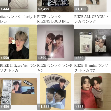
444
3,499
1,100
¥
¥
¥
riize ウンソク lucky ト
RIIZE ウンソク
RIIZE ALL OF YOU ト
レカ
RIIZING LOUD IN
レカ ウンソク
SEOUL トレカ
550
300
580
¥
¥
¥
RIIZE II figure Ver. ウン
RIIZE ウンソク ソンチ
RIIZE Ⅱ smini ウンソ
ソク トレカ
ャン
ク トレカ付き
450
1,888
333
¥
¥
¥