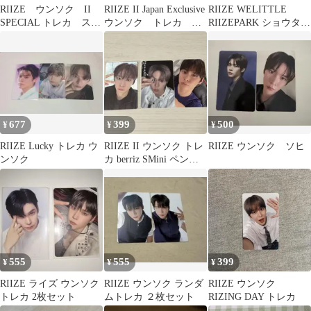
RIIZE ウンソク II
RIIZE II Japan Exclusive
RIIZE WELITTLE
SPECIAL トレカ ステ
ウンソク トレカ タ
RIIZEPARK ショウタロ
ッカー レンチキ
ワレコ
ウ ウンソク トレカ
677
399
500
¥
¥
¥
RIIZE Lucky トレカ ウ
RIIZE II ウンソク トレ
RIIZE ウンソク ソヒ
ンソク
カ berriz SMini ペンミ
会場限定
555
555
399
¥
¥
¥
RIIZE ライズ ウンソク
RIIZE ウンソク ランダ
RIIZE ウンソク
トレカ 2枚セット
ムトレカ ２枚セット
RIZING DAY トレカ