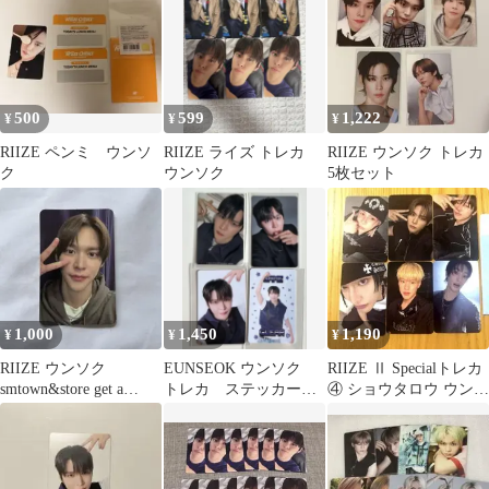
500
599
1,222
¥
¥
¥
RIIZE ペンミ ウンソ
RIIZE ライズ トレカ
RIIZE ウンソク トレカ
ク
ウンソク
5枚セット
1,000
1,450
1,190
¥
¥
¥
RIIZE ウンソク
EUNSEOK ウンソク
RIIZE Ⅱ Specialトレカ
smtown&store get a
トレカ ステッカー
④ ショウタロウ ウンソ
guitar トレカ
まとめ売り
ク ウォンビン