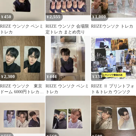
450
2,555
1,000
¥
¥
¥
RIIZE ウンソク ペンミ
RIIZE ウンソク 会場限
RIIZEウンソク トレカ
トレカ
定トレカ まとめ売り
2,300
444
333
¥
¥
¥
RIIZE ウンソク 東京
RIIZE ウンソク ペンミ
RIIZE Ⅱ プリントフォ
ドーム 6000円トレカ
トレカ
ト＆トレカ ウンソク
セット