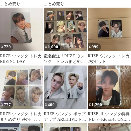
まとめ売り
まとめ売り
720
1,000
999
¥
¥
¥
RIIZE ウンソク トレカ
匿名配送！RIIZE ウン
RIIZE ウンソク トレカ
RIIZING DAY
ソク トレカまとめ売
2枚セット
り
777
400
1,200
¥
¥
¥
RIIZE ウンソク トレカ
RIIZE ウンソク ポップ
RIIZE Ⅱ ウンソク特典
まとめ売り 9枚セット
アップ ARCHIIVE トレ
トレカ Ktown4u ONE-
RIIZING
カ2枚ラントレ
DAY イベント