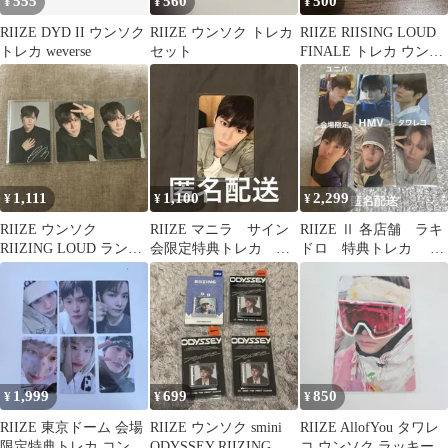
555
560
500
¥
¥
¥
RIIZE DYD II ウンソク
RIIZE ウンソク トレカ
RIIZE RIISING LOUD
トレカ weverse
セット
FINALE トレカ ウンソ
ク
1,111
1,100
2,299
¥
¥
¥
RIIZE ウンソク
RIIZE マニラ サイン
RIIZE Ⅱ 各店舗 ラキ
RIIZING LOUD ラント
会限定特典トレカ ウ
ドロ 特典トレカ ウ
レ トレカ サイン入り
ンソク
ンソク
1,999
699
850
¥
¥
¥
RIIZE 東京ドーム 会場
RIIZE ウンソク smini
RIIZE AllofYou タワレ
限定特典トレカ コンプ
ODYSSEY RIIZING ア
コ ウンソク ラッキード