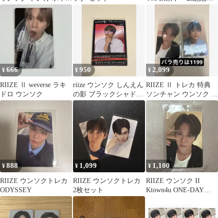
キーホルダー
トレカセット
666
950
2,099
¥
¥
¥
RIIZE Ⅱ weverse ラキ
riize ウンソク しんえん
RIIZE Ⅱ トレカ 特典
ドロ ウンソク
の影 ブラックシャドウ
ソンチャン ウンソク ヨ
トレカ
ンウォンズ Ktown4u
888
1,099
1,100
¥
¥
¥
RIIZE ウンソクトレカ
RIIZE ウンソクトレカ
RIIZE ウンソク II
ODYSSEY
2枚セット
Ktown4u ONE-DAY
EVENT特典トレカ