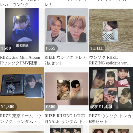
レカ ウンソク
レカ
580
555
1,111
¥
¥
¥
RIIZE 2nd Mini Album
RIIZE ウンソク トレカ
ウンソク RIIZE
IIウンソクHMV限定ト
2枚セット
RIIZING epilogue ver
レカ
mdトレカ
1,300
500
1,444
¥
¥
現在 ¥
RIIZE 東京ドーム ウ
RIIZE RIIZING LOUD
RIIZE ウンソク トレカ
ンソク ランダムトレ
FINALE ランダム トレ
6枚セット
カ①アクリルキーホル
カ ウンソク
ダー①セット