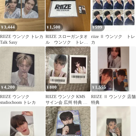
3,444
1,500
599
¥
¥
¥
RIIZE ウンソク トレカ
RIIZE スローガンタオ
riize Ⅱ ウンソク トレ
Talk Saxy
ル ウンソク トレカ
カ
付き
4,200
800
1,555
¥
¥
¥
RIIZE ウンソク
RIIZE ウンソク KMS
RIIZE Ⅱ ウンソク 店舗
studiochoom トレカ
サイン会 広州 特典 ト
特典
レカ ポラロイド