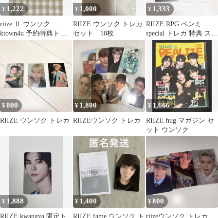
1,222
1,000
1,333
¥
¥
¥
riize Ⅱ ウンソク
RIIZE ウンソク トレカ
RIIZE RPG ペンミ
ktown4u 予約特典トレ
セット 10枚
special トレカ 特典 ステ
カ
ッカー ウンソク
800
1,800
1,666
¥
¥
¥
RIIZE ウンソク トレカ
RIIZEウンソク トレカ
RIIZE hug マガジン セ
ット ウンソク
1,888
1,400
800
¥
¥
¥
RIIZE kwangya 限定ト
RIIZE fame ウンソク ト
riizeウンソク トレカ