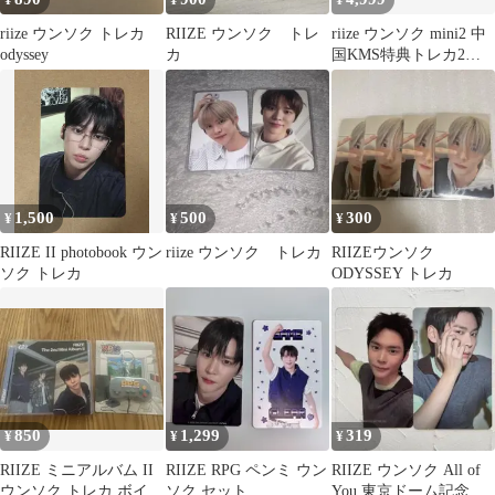
¥
¥
¥
riize ウンソク トレカ
RIIZE ウンソク トレ
riize ウンソク mini2 中
odyssey
カ
国KMS特典トレカ2枚
セット
1,500
500
300
¥
¥
¥
RIIZE II photobook ウン
riize ウンソク トレカ
RIIZEウンソク
ソク トレカ
ODYSSEY トレカ
850
1,299
319
¥
¥
¥
RIIZE ミニアルバム II
RIIZE RPG ペンミ ウン
RIIZE ウンソク All of
ウンソク トレカ ボイス
ソク セット
You 東京ドーム記念盤