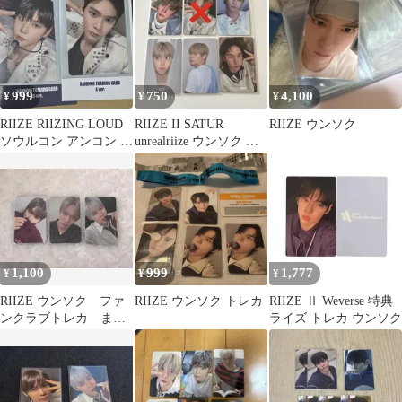
999
750
4,100
¥
¥
¥
RIIZE RIIZING LOUD
RIIZE II SATUR
RIIZE ウンソク
ソウルコン アンコン ト
unrealriize ウンソク ト
レカ ウンソク
レカ 5枚
1,100
999
1,777
¥
¥
¥
RIIZE ウンソク ファ
RIIZE ウンソク トレカ
RIIZE Ⅱ Weverse 特典
ンクラブトレカ まと
ライズ トレカ ウンソク
め売り