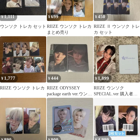
1,111
699
450
¥
¥
¥
ウンソク トレカ セット
RIIZE ウンソク トレカ
RIIZE Ⅱ ウンソク トレ
まとめ売り
カ セット
1,777
444
1,899
¥
¥
¥
RIIZE ウンソク トレカ
RIIZE ODYSSEY
RIIZE ウンソク
package earth ver.ウンソ
SPECIAL.ver 購入者限
ク
定 ラキドロ POPUP
890
900
4,999