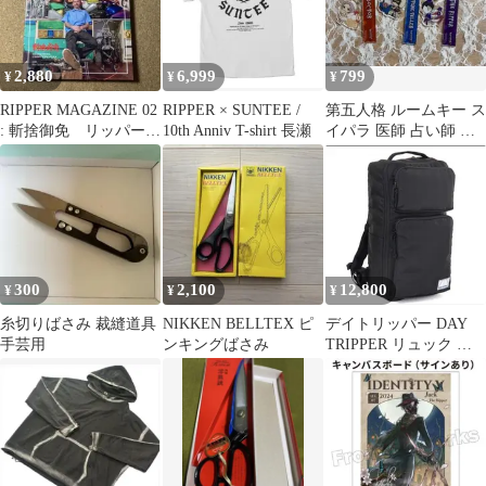
2,880
6,999
799
¥
¥
¥
RIPPER MAGAZINE 02
RIPPER × SUNTEE /
第五人格 ルームキー ス
: 斬捨御免 リッパーマ
10th Anniv T-shirt 長瀬
イパラ 医師 占い師 リ
ガジン
ッパー
300
2,100
12,800
¥
¥
¥
糸切りばさみ 裁縫道具
NIKKEN BELLTEX ピ
デイトリッパー DAY
手芸用
ンキングばさみ
TRIPPER リュック バ
ックパック26L