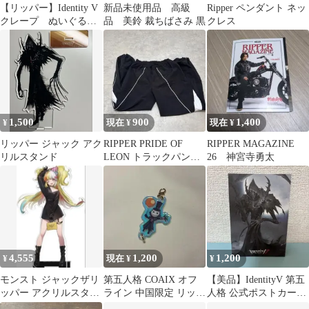
【リッパー】Identity V
新品未使用品 高級
Ripper ペンダント ネッ
クレープ ぬいぐるみ
品 美鈴 裁ちばさみ 黒
クレス
マスコット 第五人格
1,500
900
1,400
¥
現在 ¥
現在 ¥
リッパー ジャック アク
RIPPER PRIDE OF
RIPPER MAGAZINE
リルスタンド
LEON トラックパンツ
26 神宮寺勇太
ブラック S
4,555
1,200
1,200
¥
現在 ¥
¥
モンスト ジャックザリ
第五人格 COAIX オフ
【美品】IdentityV 第五
ッパー アクリルスタン
ライン 中国限定 リッパ
人格 公式ポストカード
ド ZOZOTOWN
ー アクリルチャーム
（リッパー)