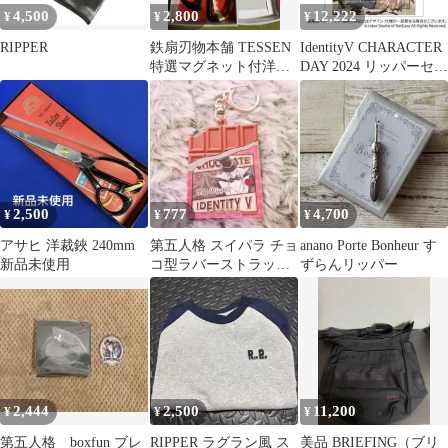
4,500
2,800
12,222
¥
¥
¥
RIPPER
鉄扇刃物本舗 TESSEN
IdentityV CHARACTER
特選マグネット付洋裁
DAY 2024 リッパーセッ
鋏 240mm 裁ちばさみ
ト
洋裁
2,500
777
4,700
¥
¥
¥
アサヒ 洋裁鋏 240mm
第五人格 スイパラ チョ
anano Porte Bonheur す
新品未使用
コ型ラバーストラップ
ずらんリッパー
リッパー
2,444
2,500
11,200
¥
¥
¥
第五人格 boxfun ブレ
RIPPER ラグラン風 ス
美品 BRIEFING（ブリ