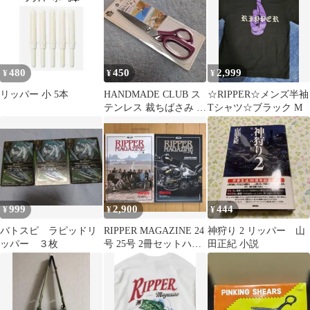
480
450
2,999
¥
¥
¥
リッパー 小 5本
HANDMADE CLUB ス
☆RIPPER☆メンズ半袖
テンレス 裁ちばさみ 約
Tシャツ☆ブラック M
205mm
999
2,900
444
¥
¥
¥
バトスピ ラピッドリ
RIPPER MAGAZINE 24
神狩り 2 リッパー 山
ッパー ３枚
号 25号 2冊セットハー
田正紀 小説
レー