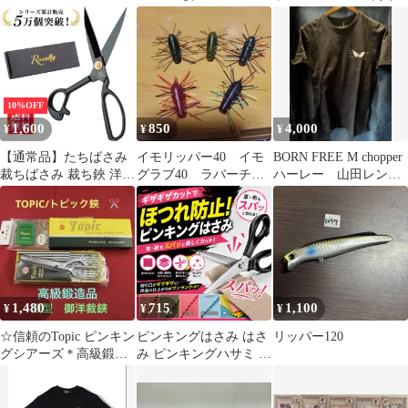
10%OFF
1,600
850
4,000
¥
¥
¥
【通常品】たちばさみ
イモリッパー40 イモ
BORN FREE M chopper
裁ちばさみ 裁ち鋏 洋裁
グラブ40 ラバーチュ
ハーレー 山田レン
たちばさみ 手芸 はさみ
ーン 5個
ripper
裁縫 裁ちばさみ 布切り
はさみ 裁ちはさみ 裁縫
ハサミ 布 ハサミ
23.5cm
1,480
715
1,100
¥
¥
¥
☆信頼のTopic ピンキン
ピンキングはさみ はさ
リッパー120
グシアーズ＊高級鍛造
み ピンキングハサミ ク
品 波型はさみ/御裁縫
ラフトハサミ 山型 波型
鋏・未使用
ギザギザ 手芸用 3mm
布 紙