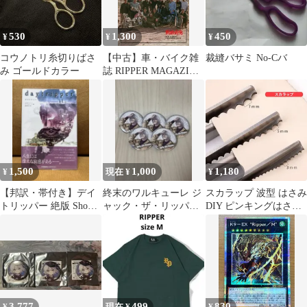
530
1,300
450
¥
¥
¥
コウノトリ糸切りばさ
【中古】車・バイク雑
裁縫バサミ No-Cバ
み ゴールドカラー
誌 RIPPER MAGAZINE
Vol.25
1,500
1,000
1,180
¥
現在 ¥
¥
【邦訳・帯付き】デイ
終末のワルキューレ ジ
スカラップ 波型 はさみ
トリッパー 絶版 ShoPro
ャック・ザ・リッパー
DIY ピンキングはさみ
グラフィックノベル
缶バッジ 5個セット
3mm 4mm 5mm 7mm
10mm 18mm クラフト
はさみ ピンキング鋏 手
芸 はさみ ハサミ
3,777
499
830