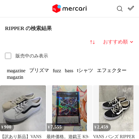
RIPPER の検索結果
並び替え
販売中のみ表示
プリズマ
tシャツ
エフェクター
magazine
fuzz
bass
magazin
900
7,555
2,459
¥
¥
¥
【訳あり新品】VANS
最終価格。遊戯王 K9-
VANS バンズ RIPPER