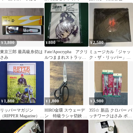
み 東研吉 長刃 ケ
コペン
ース付き
3,800
800
2,500
¥
¥
¥
東京三郎 最高級糸切は
Fate/Apocrypha アクリ
ミュージカル「ジャッ
さみ
ルつままれストラッ
ク・ザ・リッパー」初
プ ジャック・ザ・リ
演 パンフレット
ッパー
1,880
1,800
3,980
¥
¥
¥
リッパーマガジン
HIRO金環 スウェーデ
355☆ 新品 クロバー パ
（RIPPER Magazine）
ン 特級ラシャ切鋏 裁
ッチワークはさみ ボル
Vol.13
縫道具 裁ち鋏 裁ちばさ
ドー セット
み 洋裁鋏