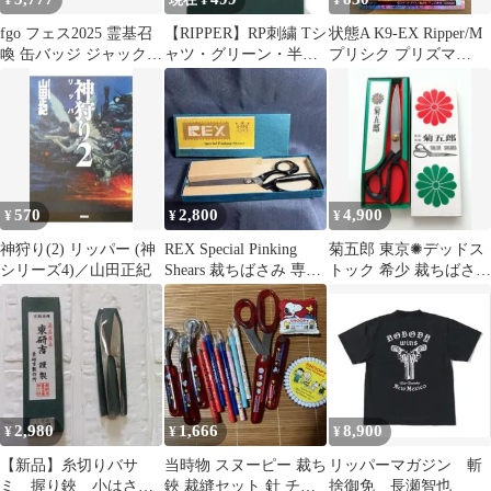
¥
現在 ¥
¥
fgo フェス2025 霊基召
【RIPPER】RP刺繍 Tシ
状態A K9-EX Ripper/M
喚 缶バッジ ジャック
ャツ・グリーン・半
プリシク プリズマ
ザ リッパー
袖・M・オーバーサイ
BPRO-JP043 遊戯王 デ
ズ・XL
ュエルモンスターズ
570
2,800
4,900
¥
¥
¥
神狩り(2) リッパー (神
REX Special Pinking
菊五郎 東京✺デッドス
シリーズ4)／山田正紀
Shears 裁ちばさみ 専用
トック 希少 裁ちばさみ
箱入り
裁ち鋏 裁縫道具
2,980
1,666
8,900
¥
¥
¥
【新品】糸切りバサ
当時物 スヌーピー 裁ち
リッパーマガジン 斬
ミ 握り鋏 小はさ
鋏 裁縫セット 針 チャ
捨御免 長瀬智也