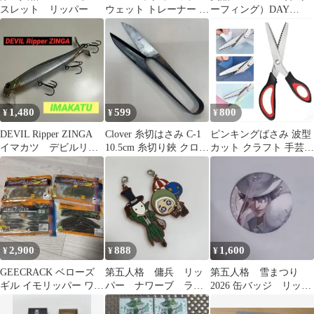
スレット リッパー
ウェット トレーナー グ
ーフィング）DAY
レー ネイビー 古着
TRIPPER（デイトリッ
パー）
1,480
599
800
¥
¥
¥
DEVIL Ripper ZINGA
Clover 糸切はさみ C-1
ピンキングばさみ 波型
イマカツ デビルリッ
10.5cm 糸切り鋏 クロー
カット クラフト 手芸
パー ジンガ
バー C1
裁縫
2,900
888
1,600
¥
¥
¥
GEECRACK ベローズ
第五人格 傭兵 リッ
第五人格 雪まつり
ギル イモリッパー ワー
パー ナワーブ ラバ
2026 缶バッジ リッパ
ム
スト ラバーストラッ
ー
プ