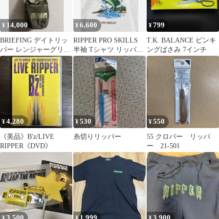
14,000
6,600
799
¥
¥
¥
BRIEFING デイトリッ
RIPPER PRO SKILLS
T.K. BALANCE ピンキ
パー レンジャーグリー
半袖 Tシャツ リッパー
ングばさみ 7インチ
ン
マガジン
4,280
530
550
¥
¥
¥
《美品》B'z/LIVE
糸切りリッパー
55 クロバー リッパ
RIPPER《DVD》
ー 21-501
3,500
1,999
3,900
¥
¥
¥