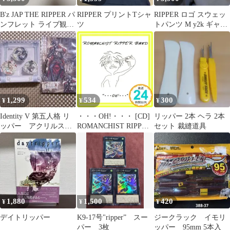
B'z JAP THE RIPPER パ
RIPPER プリントTシャ
RIPPER ロゴ スウェッ
ンフレット ライブ観戦
ツ
トパンツ М y2k ギャル
キット
男 平成
1,299
534
300
¥
¥
¥
Identity V 第五人格 リ
・・・OH!・・・ [CD]
リッパー 2本 ヘラ 2本
ッパー アクリルスタ
ROMANCHIST RIPPER
セット 裁縫道具
ンド ピンバッジ
BAND_02
1,880
1,500
420
¥
¥
¥
デイトリッパー
K9-17号"ripper” スー
ジークラック イモリ
パー 3枚
ッパー 95mm 5本入