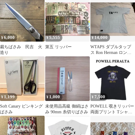
6,000
5,555
14,000
¥
¥
¥
裁ちばさみ 民吉 火
第五 リッパー
WTAPS ダブルタップ
造り
ス Ron Herman ロンハ
ーマン RIPPER
1,199
1,000
7,500
¥
¥
¥
Soft Canary ピンキング
未使用品高級 御絹はさ
POWELL 覗きリッパー
ばさみ
み 90mm 糸切りばさみ
両面プリント Tシャツ
パウエル スケート