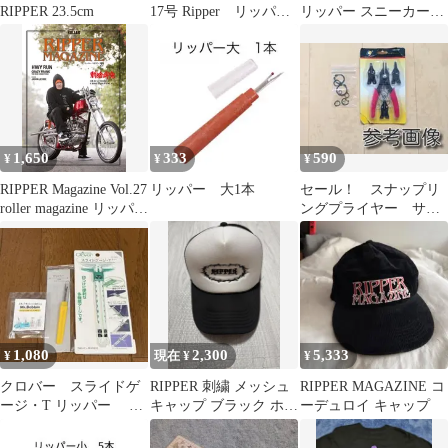
RIPPER 23.5cm
17号 Ripper リッパ
リッパー スニーカー
ー プリズマ
size24.5cm/黒×白 ■■ レ
ディース
1,650
333
590
¥
¥
¥
RIPPER Magazine Vol.27
リッパー 大1本
セール！ スナップリ
roller magazine リッパー
ングプライヤー サー
マガジン 27号 ローラー
クリッパー サークリ
マガジン
ングプライヤー
1,080
2,300
5,333
¥
現在 ¥
¥
クロバー スライドゲ
RIPPER 刺繍 メッシュ
RIPPER MAGAZINE コ
ージ・T リッパー お
キャップ ブラック ホワ
ーデュロイ キャップ
まけミスターボビン
イト