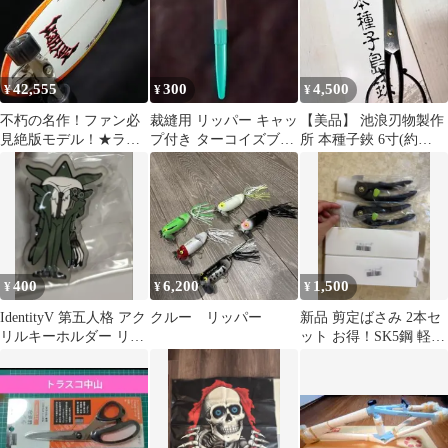
42,555
300
4,500
¥
¥
¥
不朽の名作！ファン必
裁縫用 リッパー キャッ
【美品】 池浪刃物製作
見絶版モデル！★ラッ
プ付き ターコイズブル
所 本種子鋏 6寸(約
ドリッパー新品★カー
ー
18cm) 裁ちばさみ
バー★CARVER
【☆5】
400
6,200
1,500
¥
¥
¥
IdentityV 第五人格 アク
クルー リッパー
新品 剪定ばさみ 2本セ
リルキーホルダー リッ
ット お得！SK5鋼 軽量
パー
枝切り 果樹 園芸 送料
無料