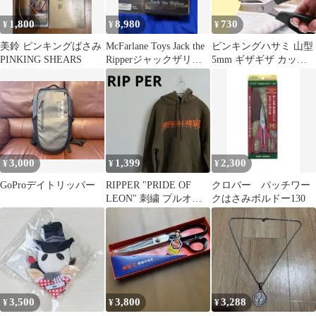
1,800
8,980
730
¥
¥
¥
美鈴 ピンキングばさみ
McFarlane Toys Jack the
ピンキングハサミ 山型
PINKING SHEARS
Ripperジャックザリッ
5mm ギザギザ カット
パー
布 紙
3,000
1,399
2,300
¥
¥
¥
GoProデイトリッパー
RIPPER "PRIDE OF
クロバー パッチワー
LEON" 刺繍 プルオー
クはさみボルドー130
バーパーカーブラウン
3,500
3,800
3,288
¥
¥
¥