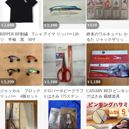
2,000
1,100
610
¥
¥
¥
RIPPER RP刺繍 Tシャ
アイマ リッパー120
終末のワルキューレ か
ツ 半袖 黒 Mサイ
るた ジャックザリッパ
ズ
ー
3,299
1,100
1,180
¥
¥
¥
ジャッカル ブロック
クロバーホビークラフ
CANARY RED ピンキン
リッパー 4個セット
トはさみ 175ステンレ
グばさみ 裁縫道具
ス製