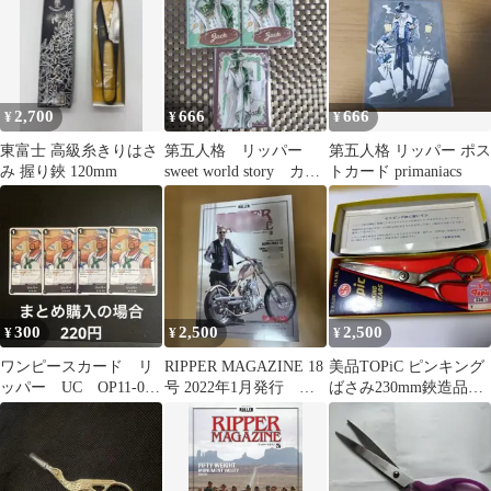
2,700
666
666
¥
¥
¥
東富士 高級糸きりはさ
第五人格 リッパー
第五人格 リッパー ポス
み 握り鋏 120mm
sweet world story カー
トカード primaniacs
ドセット①
300
2,500
2,500
¥
¥
¥
ワンピースカード リ
RIPPER MAGAZINE 18
美品TOPiC ピンキング
ッパー UC OP11-096
号 2022年1月発行 長
ばさみ230mm鋏造品
4枚
瀬智也
箱付き 裁縫用