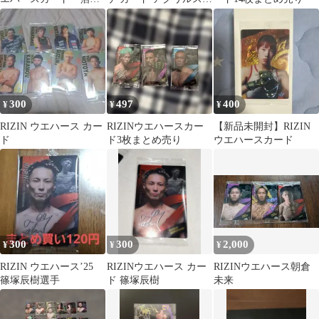
しサイン入りシークレ
ンドセット
ット・レアカード
300
497
400
¥
¥
¥
RIZIN ウエハース カー
RIZINウエハースカー
【新品未開封】RIZIN
ド
ド3枚まとめ売り
ウエハースカード
300
300
2,000
¥
¥
¥
RIZIN ウエハース’25
RIZINウエハース カー
RIZINウエハース朝倉
篠塚辰樹選手
ド 篠塚辰樹
未来