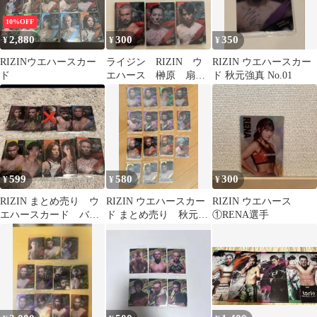
10%OFF
2,880
300
350
¥
¥
¥
RIZINウエハースカー
ライジン RIZIN ウ
RIZIN ウエハースカー
ド
エハース 榊原 扇久
ド 秋元強真 No.01
保 ダウトベック 篠
塚
599
580
300
¥
¥
¥
RIZIN まとめ売り ウ
RIZIN ウエハースカー
RIZIN ウエハース
エハースカード バラ
ド まとめ売り 秋元強
①RENA選手
売り可
真 ほか