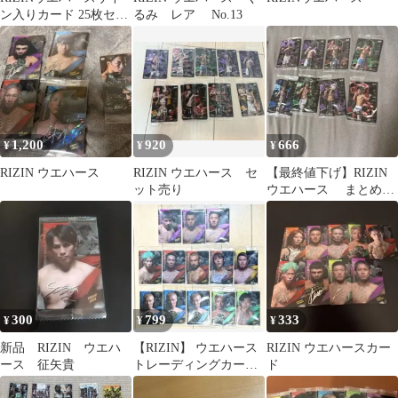
ン入りカード 25枚セッ
るみ レア No.13
ト シークレットあり
1,200
920
666
¥
¥
¥
RIZIN ウエハース
RIZIN ウエハース セ
【最終値下げ】RIZIN
ット売り
ウエハース まとめ売
り8枚
300
799
333
¥
¥
¥
新品 RIZIN ウエハ
【RIZIN】 ウエハース
RIZIN ウエハースカー
ース 征矢貴
トレーディングカード
ド
13枚セット