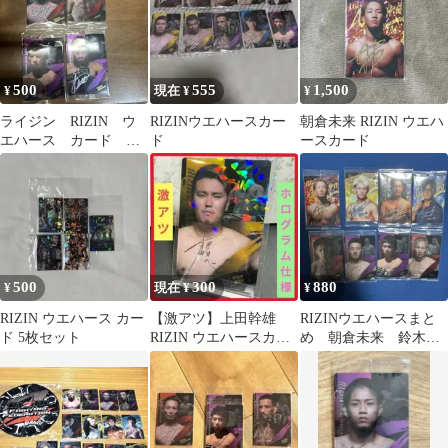
500
555
1,500
¥
現在 ¥
¥
ライジン RIZIN ウ
RIZINウエハースカー
朝倉未来 RIZIN ウエハ
エハース カード ま
ド
ースカード
とめ売り
500
300
880
¥
現在 ¥
¥
RIZIN ウエハース カー
【激アツ】上田幹雄
RIZINウエハースまと
ド 5枚セット
RIZIN ウエハースカー
め 朝倉未来 鈴木千
ド ホログラム仕様 ライ
裕 ヒロヤなど合計8枚
ジン