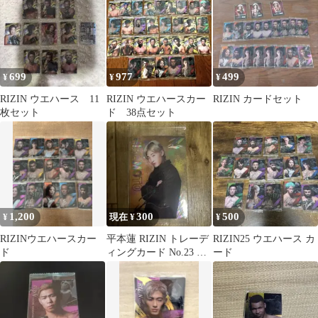
699
977
499
¥
¥
¥
RIZIN ウエハース 11
RIZIN ウエハースカー
RIZIN カードセット
枚セット
ド 38点セット
1,200
300
500
¥
現在 ¥
¥
RIZINウエハースカー
平本蓮 RIZIN トレーデ
RIZIN25 ウエハース カ
ド
ィングカード No.23 ウ
ード
エハース