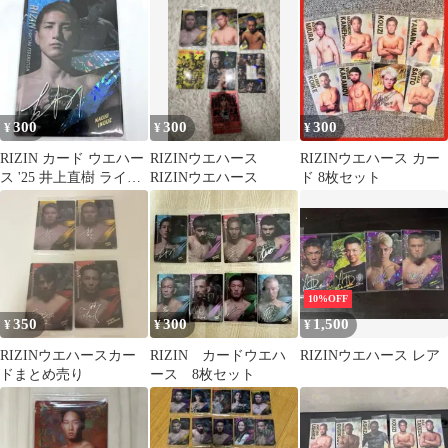
300
300
300
¥
¥
¥
RIZIN カード ウエハー
RIZINウエハース
RIZINウエハース カー
ス '25 井上直樹 ライジ
RIZINウエハース
ド 8枚セット
ン MMA 総合格闘技
10%OFF
350
300
1,500
¥
¥
¥
RIZINウエハースカー
RIZIN カードウエハ
RIZINウエハース レア
ドまとめ売り
ース 8枚セット