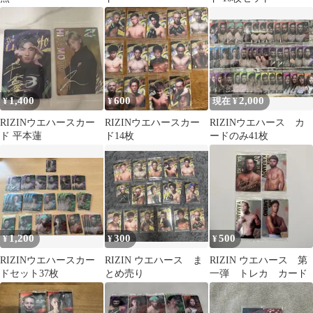
1,400
600
2,000
¥
¥
現在 ¥
RIZINウエハースカー
RIZINウエハースカー
RIZINウエハース カ
ド 平本蓮
ド14枚
ードのみ41枚
1,200
300
500
¥
¥
¥
RIZINウエハースカー
RIZIN ウエハース ま
RIZIN ウエハース 第
ドセット37枚
とめ売り
一弾 トレカ カード