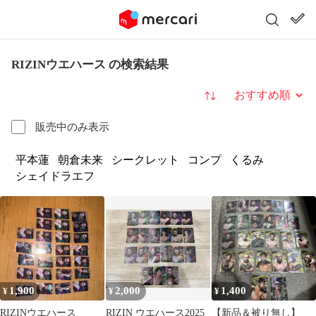
RIZINウエハース の検索結果
並び替え
販売中のみ表示
平本蓮
朝倉未来
シークレット
コンプ
くるみ
シェイドラエフ
1,900
2,000
1,400
¥
¥
¥
RIZINウエハース
RIZIN ウエハース2025
【新品＆被り無し】