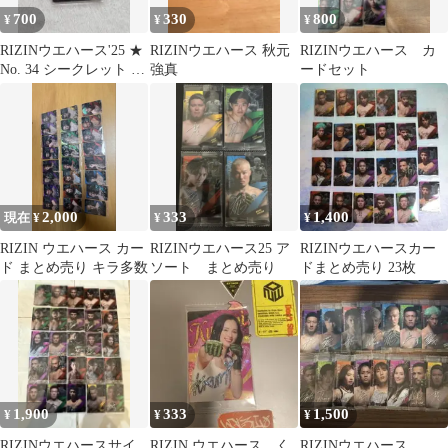
700
330
800
¥
¥
¥
RIZINウエハース'25 ★
RIZINウエハース 秋元
RIZINウエハース カ
No. 34 シークレット 1
強真
ードセット
朝倉未来 鈴木千裕
2,000
333
1,400
現在 ¥
¥
¥
RIZIN ウエハース カー
RIZINウエハース25 ア
RIZINウエハースカー
ド まとめ売り キラ多数
ソート まとめ売り
ドまとめ売り 23枚
1,900
333
1,500
¥
¥
¥
RIZINウエハースサイ
RIZIN ウエハース く
RIZINウエハース