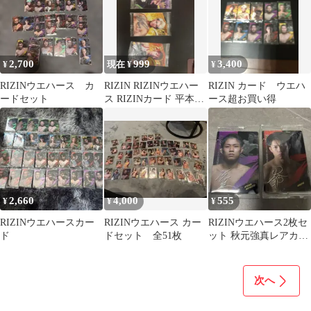
2,700
999
3,400
¥
現在 ¥
¥
RIZINウエハース カ
RIZIN RIZINウエハー
RIZIN カード ウエハ
ードセット
ス RIZINカード 平本蓮
ース超お買い得
鈴木千裕 井澤星花
2,660
4,000
555
¥
¥
¥
RIZINウエハースカー
RIZINウエハース カー
RIZINウエハース2枚セ
ド
ドセット 全51枚
ット 秋元強真レアカー
ド ヒロヤ
次へ