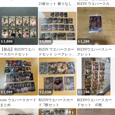
21枚セット 被りなし バ
RIZIN ウエハースカー
ラ売り不可
ド 26枚セット
1,000
1,800
1,200
¥
¥
¥
【新品】RIZINウエハ
RIZIN ウエハースカー
RIZINウエハースシー
ースカードセット
ドセット シークレット
クレット
付き
1,000
2,150
1,700
¥
¥
¥
rizin ウエハースカード
RIZINウエハースカー
RIZINウエハースカー
まとめ
ド 7枚セット
ドセット 45枚