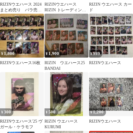
RIZINウエハース 2024
RIZINウエハース
RIZIN ウエハース カー
まとめ売り バラ売り
RIZIN トレーディング
ド
も可能
カード 15枚セット
1,800
1,900
999
¥
¥
¥
RIZINウエハース16枚
RIZIN ウエハース25
RIZINウエハース
BANDAI
300
500
1,200
¥
¥
¥
RIZINウエハース'25 ヴ
RIZIN ウエハース
RIZINウエハース
ガール・ケラモフ
KURUMI