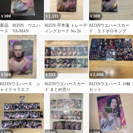
300
1,111
300
¥
¥
¥
新品 RIZIN ウエハ
RIZIN 平本蓮 トレーデ
RIZINウエハースカー
ース YA-MAN
ィングカード No.26 ウ
ド エドポロキング
エハース
500
333
2,000
¥
¥
¥
RIZINウエハース シ
RIZINウエハースカー
RIZINウエハース 10枚
ャイドゥラエフ
ド まとめ売り
セット