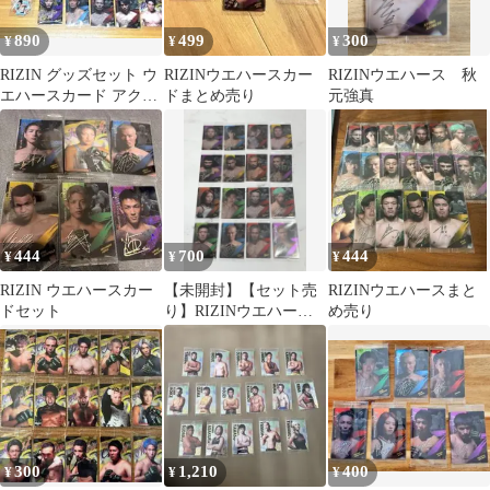
890
499
300
¥
¥
¥
RIZIN グッズセット ウ
RIZINウエハースカー
RIZINウエハース 秋
エハースカード アクリ
ドまとめ売り
元強真
ルスタンド ハンカチ
444
700
444
¥
¥
¥
RIZIN ウエハースカー
【未開封】【セット売
RIZINウエハースまと
ドセット
り】RIZINウエハー
め売り
ス'25 16枚セット売り
300
1,210
400
¥
¥
¥