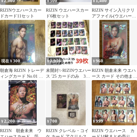
2,000
500
1,400
¥
¥
¥
RIZINウエハースカー
RIZIN ウエハースカー
RIZIN サイン入りクリ
ドカード11セット
ド6枚セット
アファイル(ウエハース
カード付き✨️)
300
2,916
960
現在 ¥
¥
¥
朝倉海 RIZIN トレーデ
未開封✨RIZINウエハー
RIZIN 朝倉未来 ウエハ
ィングカード No.01 ウ
ス '25 カードのみ 39
ース カード その他まと
エハース
枚まとめ売り
め売りおまけあり
2,200
700
999
¥
¥
¥
RIZIN 朝倉未来 ウ
RIZIN クレベル・コイ
RIZIN ウエハース カ
エハースカード 箔押
ケ カード アクリルスタ
ード14枚まとめ売り