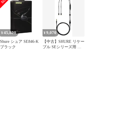
ート&マイク内蔵
&マイク内蔵 iPhone
ホン SE215SPE-PL-A
iPhone Android対応
Android対応 MMCXコ
パープル :カナル型/リ
MMCXコネクター対応
ネクター対応 RMCE-
ケーブル/オーディオリ
RMCE-UNI 【国内正規
UNI 【国内正規品】
スニング/ゲーム/ゲーミ
品】
ング/レコーディング/リ
モートワーク【国内正
45,800
9,070
¥
¥
規品/メーカー2年】
Shure シュア SE846-K
【中古】SHURE リケー
ブラック
ブル SEシリーズ用 リ
モート&マイク内蔵
iPhone Android対応
MMCXコネクター対応
RMCE-UNI 【国内正規
品】