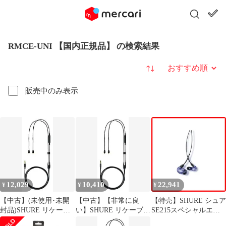
RMCE-UNI 【国内正規品】 の検索結果
並び替え
販売中のみ表示
12,029
10,410
22,941
¥
¥
¥
【中古】(未使用･未開
【中古】【非常に良
【特売】SHURE シュア
封品)SHURE リケーブ
い】SHURE リケーブル
SE215スペシャルエデ
ル SEシリーズ用 リモ
SEシリーズ用 リモート
ィション高遮音性イヤ