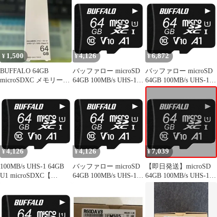
64GB microSD RMSD-
Full 64GB HD microSD
064U11HA/N バッファ
RMSD-064U11HA/N バ
ロー
ッファロー
1,500
4,126
6,872
¥
¥
¥
BUFFALO 64GB
バッファロー microSD
バッファロー microSD
microSDXC メモリーカ
64GB 100MB/s UHS-1
64GB 100MB/s UHS-1
ード
U1 microSDXCV10 A1
U1 microSDXC【
IPX7 Full HD RMSD-
Nintendo Switch 対応 】
064U11HA/N
V10 A1 IPX7 Full HD
RMSD-064U11HA/N
4,126
4,126
7,039
¥
¥
¥
100MB/s UHS-1 64GB
バッファロー microSD
【即日発送】microSD
U1 microSDXC【
64GB 100MB/s UHS-1
64GB 100MB/s UHS-1
Nintendo Switch
U1 microSDXC【
U1 microSDXC【
microSD 対応 】V10 A1
Nintendo Switch 対応 】
Nintendo バッファロー
IPX7 バッファロー Full
V10 A1 IPX7 Full HD
Switch 対応 】V10 A1
HD RMSD-064U11HA/N
RMSD-064U11HA/N
IPX7 Full HD RMSD-