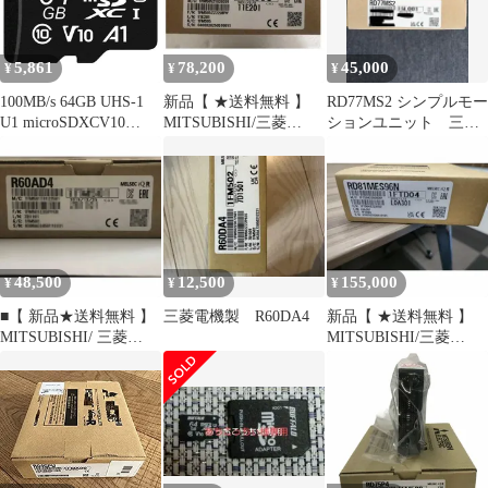
064U11HA/N
5,861
78,200
45,000
¥
¥
¥
100MB/s 64GB UHS-1
新品【 ★送料無料 】
RD77MS2 シンプルモー
U1 microSDXCV10
MITSUBISHI/三菱
ションユニット 三菱
microSD A1 IPX7 Full
R60DAV8 アナログ?デ
シーケンサ
バッファロー HD
ジタル変換ユニット
RMSD-064U11HA/N
【６ヶ月保証】
48,500
12,500
155,000
¥
¥
¥
■【 新品★送料無料 】
三菱電機製 R60DA4
新品【 ★送料無料 】
MITSUBISHI/ 三菱
MITSUBISHI/三菱
R60AD4 アナログ?デ
RD81MES96N シーケン
ジタル変換ユニット
サ【６ヶ月保証】
【６ヶ月保証】