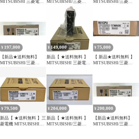
MITSUBISHI 三菱電機
MITSUBISHI/三菱
MITSUBISHI/三菱
RD77MS4 MELSEC iQ-
R60DAH4 アナログ?デ
RD62P2 アナログ?デジ
Rシリーズ シンプルモ
ジタル変換ユニット
タル変換ユニット【６
ーションユニット【６
【６ヶ月保証】
ヶ月保証】
ヶ月保証】
197,000
149,000
75,000
¥
¥
¥
【新品★送料無料】
新品【 ★送料無料 】
【 新品★送料無料 】
MITSUBISHI/三菱
MITSUBISHI 三菱電機
MITSUBISHI/三菱
R60AD16-G アナログ?
RD75P4【６ヶ月保証】
R01CPU シーケンサ
デジタル変換ユニット
CPUユニット【６ヶ月
【６ヶ月保証】
保証】
79,500
204,000
200,000
¥
¥
¥
新品【 ★送料無料 】三
新品【 ★送料無料 】
【新品★送料無料】
菱電機 MITSUBISHI
MITSUBISHI/三菱
MITSUBISHI/三菱
MELSEC iQ-R 高速アナ
R08CPU シーケンサ
R60AD16-G アナログ?
ログ?デジタル変換ユニ
CPUユニット【６ヶ月
デジタル変換ユニット