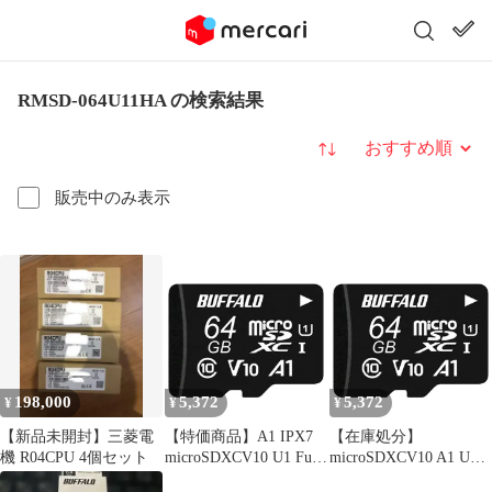
RMSD-064U11HA の検索結果
並び替え
販売中のみ表示
198,000
5,372
5,372
¥
¥
¥
【新品未開封】三菱電
【特価商品】A1 IPX7
【在庫処分】
機 R04CPU 4個セット
microSDXCV10 U1 Full
microSDXCV10 A1 U1
UHS-1 100MB/s HD
IPX7 UHS-1 100MB/s