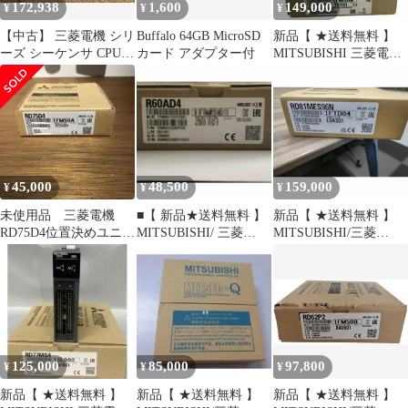
172,938
1,600
149,000
¥
¥
¥
【中古】 三菱電機 シリ
Buffalo 64GB MicroSD
新品【 ★送料無料 】
ーズ シーケンサ CPUユ
カード アダプター付
MITSUBISHI 三菱電機
ニット R04CPU
RD75P4【６ヶ月保証】
45,000
48,500
159,000
¥
¥
¥
未使用品 三菱電機
■【 新品★送料無料 】
新品【 ★送料無料 】
RD75D4位置決めユニッ
MITSUBISHI/ 三菱
MITSUBISHI/三菱
ト
R60AD4 アナログ?デ
RD81MES96N シーケン
ジタル変換ユニット
サ【６ヶ月保証】
【６ヶ月保証】
125,000
85,000
97,800
¥
¥
¥
新品【 ★送料無料 】
新品【 ★送料無料 】
新品【 ★送料無料 】