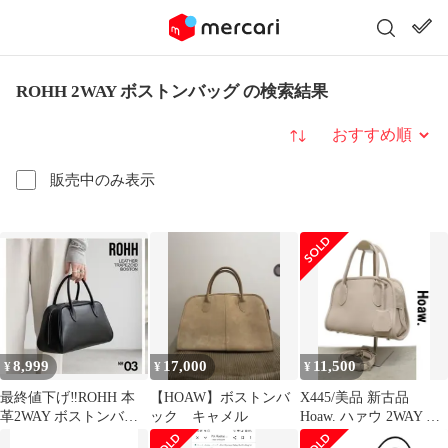
ROHH 2WAY ボストンバッグ の検索結果
並び替え
販売中のみ表示
8,999
17,000
11,500
¥
¥
¥
最終値下げ‼️ROHH 本
【HOAW】ボストンバ
X445/美品 新古品
革2WAY ボストンバッ
ック キャメル
Hoaw. ハァウ 2WAY ミ
グ レディース レザーバ
ニボストンバッグ トー