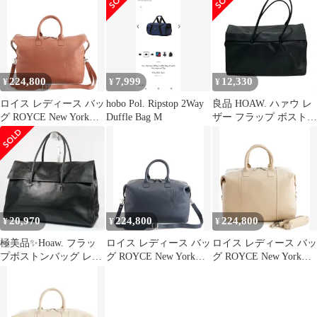
ッグ
プ
224,800
7,999
12,330
¥
¥
¥
ロイス レディース バッ
hobo Pol. Ripstop 2Way
良品 HOAW. ハァウ レ
グ ROYCE New York
Duffle Bag M
ザー フラップ ボストン
Telescopic Suitcase Strap
バッグ ブラック レディ
Duffel Bag Tan タン
ース 古着 中古 USED
20,970
224,800
224,800
¥
¥
¥
極美品✨Hoaw. フラッ
ロイス レディース バッ
ロイス レディース バッ
プボストンバッグ レザ
グ ROYCE New York
グ ROYCE New York
ー ブラック ウィムガゼ
Telescopic Suitcase Strap
Telescopic Suitcase Strap
ット
Duffel Bag Navy ネイビ
Duffel Bag Taupe トープ
ー