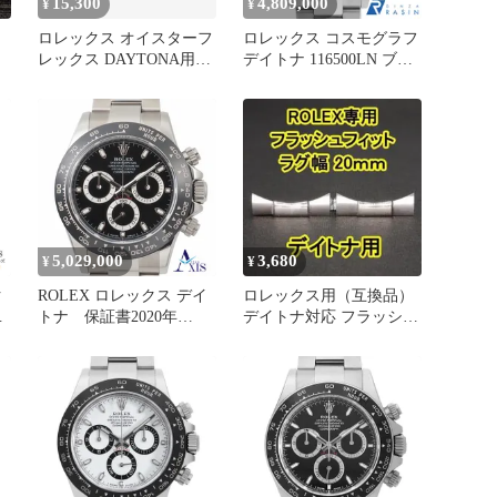
15,300
4,809,000
¥
¥
ロレックス オイスターフ
ロレックス コスモグラフ
レックス DAYTONA用
デイトナ 116500LN ブラ
FF
ック ランダム番 中古 メ
ンズ
5,029,000
3,680
¥
¥
ク
ROLEX ロレックス デイ
ロレックス用（互換品）
ラ
トナ 保証書2020年
デイトナ対応 フラッシュ
116500LN 腕時計
フィット 20mm シルバー
ボ