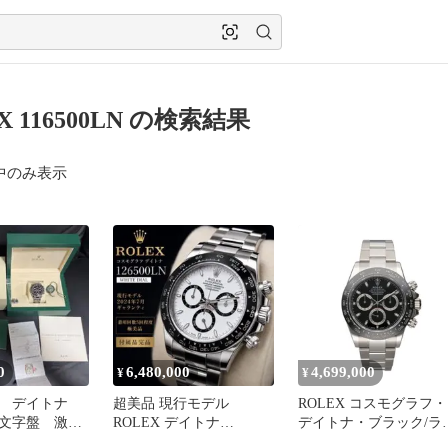
X 116500LN の検索結果
中のみ表示
0
6,480,000
4,699,000
¥
¥
ス デイトナ
超美品 現行モデル
ROLEX コスモグラフ・
n 黒文字盤 激レ
ROLEX デイトナ
デイトナ・ブラック/ラ
ティ 確実正
126500LN ホワイト 付属
ダム番 116500LN Aラン