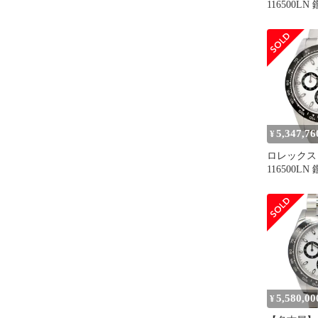
116500L
ンド
5,347,76
¥
ロレックス
116500L
ンド
5,580,00
¥