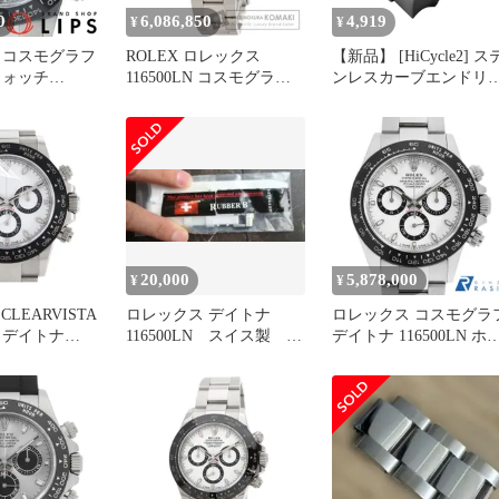
0
6,086,850
4,919
¥
¥
 コスモグラフ
ROLEX ロレックス
【新品】 [HiCycle2] ス
ウォッチ
116500LN コスモグラフ
ンレスカーブエンドリ
 箱 保証書 SS/
デイトナ 腕時計 SS SS メ
ク ロレックスストラッ
 メンズ時計
ンズ [中古]
と互換性 Rolex Daytona
ホワイト 仕上げ済 美
GMT II Sub Explorer バ
ドと互換性 ラバーレザ
ベルト シームレス接続
(シルバー, 20mm) 1
20,000
5,878,000
¥
¥
CLEARVISTA
ロレックス デイトナ
ロレックス コスモグラ
 デイトナ
116500LN スイス製 高
デイトナ 116500LN ホ
 対応 [高硬度
級ゴムベルト RUBBER
イト ランダム番 中古 
吸収 ブルーライ
B
ンズ
菌 クリア] オ
イスペックフ
護フィルム 日
品