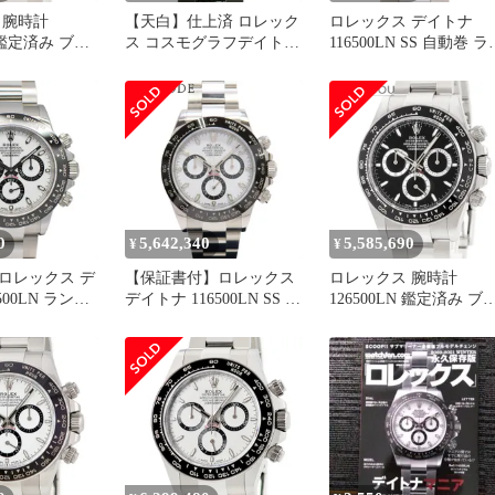
 腕時計
【天白】仕上済 ロレック
ロレックス デイトナ
N 鑑定済み ブラ
ス コスモグラフデイトナ
116500LN SS 自動巻 ラ
116500LN ランダム ブラ
ダム番
ック SS 自動巻 メンズ 保
証書付 2020年 腕時計 男
0
5,642,340
5,585,690
¥
¥
ロレックス デ
【保証書付】ロレックス
ロレックス 腕時計
500LN ランダ
デイトナ 116500LN SS ラ
126500LN 鑑定済み ブ
 SS 自動巻き
ンダム番 ホワイト 自動
ンド
書付き 2021
巻き メンズ
40802191480【中古】
【アラモード】