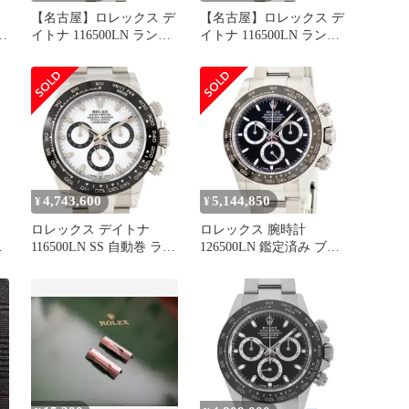
【名古屋】ロレックス デ
【名古屋】ロレックス デ
ン
イトナ 116500LN ランダ
イトナ 116500LN ランダ
ム ホワイト SS 自動巻き
ム ホワイト SS 自動巻き
メンズ 保証書付き 2023
メンズ 保証書付き 2019
年 新品同様
年
4,743,600
5,144,850
¥
¥
ロレックス デイトナ
ロレックス 腕時計
ラ
116500LN SS 自動巻 ラン
126500LN 鑑定済み ブラ
ダム番
ンド