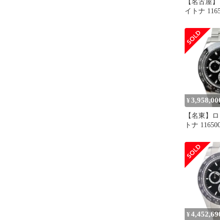
【名古屋】
イトナ 116
ム ホワイト
メンズ 保証
年
3,958,00
¥
【名東】ロ
トナ 1165
ブラック 黒
動巻き 201
腕時計【仕
4,452,69
¥