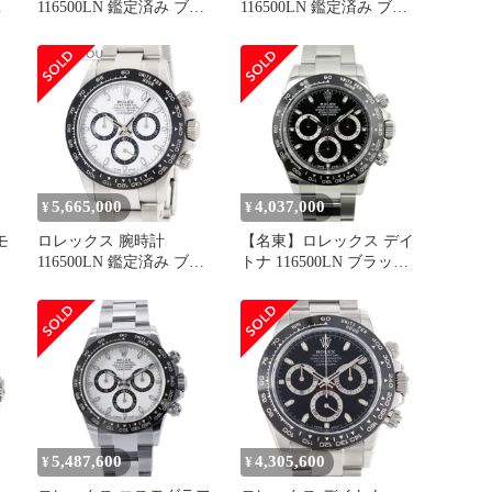
ラ
116500LN 鑑定済み ブラ
116500LN 鑑定済み ブラ
ンド
ンド
5,665,000
4,037,000
¥
¥
モ
ロレックス 腕時計
【名東】ロレックス デイ
116500LN 鑑定済み ブラ
トナ 116500LN ブラック
ン
ンド
SS 腕時計 自動巻 メンズ
ン
OH済仕上げ済
5,487,600
4,305,600
¥
¥