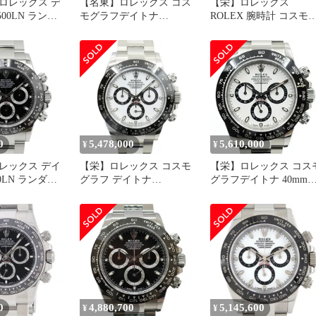
ロレックス デ
【名東】ロレックス コス
【栄】ロレックス
500LN ランダ
モグラフデイトナ
ROLEX 腕時計 コスモ
 SS 自動巻き
116500LN 2020年 国内 腕
ラフデイトナ 116500LN
書付き 2023
時計 SS ホワイト ランダ
黒支 SS 自動巻き ラン
ム メンズ仕上げ済
ム 男性 保証書 2018年 
0
5,478,000
5,610,000
¥
¥
レックス デイ
【栄】ロレックス コスモ
【栄】ロレックス コス
00LN ランダム
グラフ デイトナ
グラフデイトナ 40mm
文字盤 SS 自
116500LN ホワイト ラン
116500LN ランダムシリ
8年 メンズ 男
ダム番 メンズ
アル SS ホワイト支 ク
上げ済】
ノグラフ
0
4,880,700
5,145,600
¥
¥