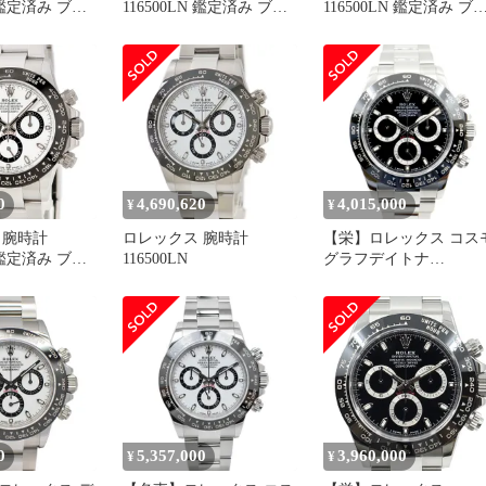
N 鑑定済み ブラ
116500LN 鑑定済み ブラ
116500LN 鑑定済み ブ
ンド
ンド
0
4,690,620
4,015,000
¥
¥
 腕時計
ロレックス 腕時計
【栄】ロレックス コス
N 鑑定済み ブラ
116500LN
グラフデイトナ
116500LN ブラック ラ
ダム 黒 SS 自動巻き メ
ズ 2018年 腕時計
0
5,357,000
3,960,000
¥
¥