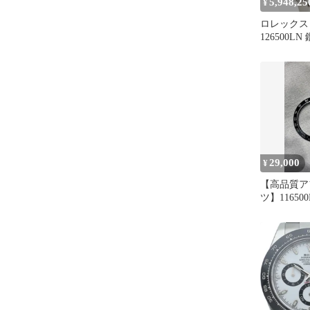
5,948,25
¥
ロレックス
126500L
ンド
29,000
¥
【高品質ア
ツ】11650
用 セラ
社外品