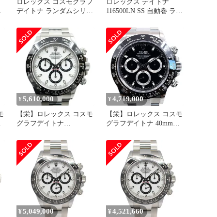
ロレックス コスモグラフ
ロレックス デイトナ
グ
デイトナ ランダムシリア
116500LN SS 自動巻 ラン
ル ルーレット 116500LN
ダム番
ダ
ROLEX 腕時計 白文字盤
箱
5,610,000
4,719,000
¥
¥
モ
【栄】ロレックス コスモ
【栄】ロレックス コスモ
グラフデイトナ
グラフデイトナ 40mm
116500LN 2021年 腕時計
116500LN ランダムシリ
ロ
SS 白文字盤 ホワイト ラ
アル SS ブラック文字盤
ンダム 箱 ギャランティ
クロノグラフ 自動巻き
5,049,000
4,521,660
¥
¥