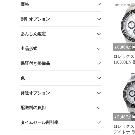
規品
価格
割引オプション
あんしん鑑定
6,004,90
¥
出品形式
ロレックス
116500L
保証付き整備品
ンド
色
発送オプション
配送料の負担
5,487,60
¥
タイムセール割引率
ロレックス
デイトナ 