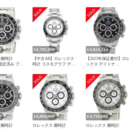
 116500LN
番 ルーレット クロノグ
ダム番
腕時計 白文字盤
ラフ メンズ 腕時計 ブラ
ック オートマ 自動巻き
Daytona 90333191
0
6,795,800
4,824,314
¥
¥
 腕時計
【中古AB】ロレックス
【2023年保証書付】ロ
N 鑑定済み ブラ
時計 コスモグラフ デイ
ックス デイトナ
トナ 126500LN ホワイト
116500LN SS ランダム
文字盤 自動巻き ROLEX
ブラック 自動巻き メン
ズ 41100108136【中古
【アラモード】
0
6,004,900
4,758,600
¥
¥
 腕時計
ロレックス 腕時計
ロレックス 腕時計