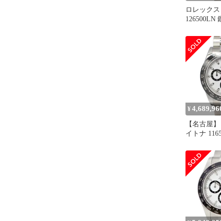
ロレックス
126500L
ンド
4,689,96
¥
【名古屋】
イトナ 116
ム ホワイト
メンズ 保証
年