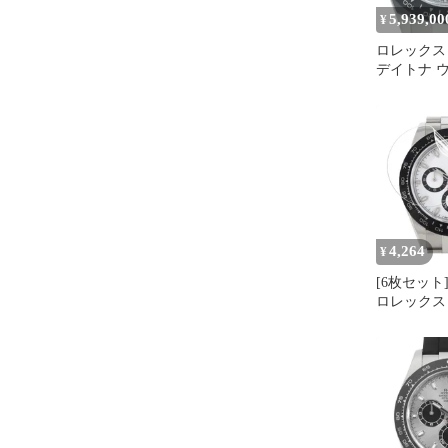
5,939,00
¥
ロレックス
デイトナ 
116500LN
セラミック
4,264
¥
[6枚セット]
ロレックス
116500LN
10H 衝撃
トカット 抗
ールインハ
ィルム 保
本製 互換