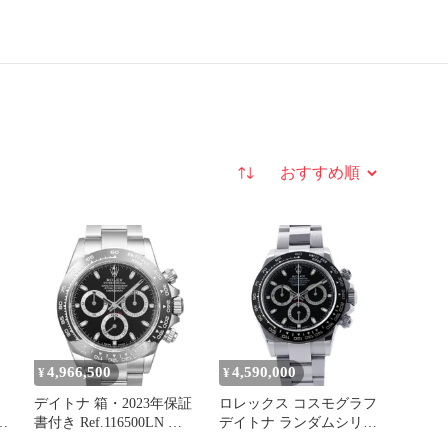
並び替え
4,966,500
4,590,000
¥
¥
デイトナ 箱・2023年保証
ロレックス コスモグラフ
ン
書付き Ref.116500LN 中
デイトナ ランダムシリア
古品 メンズ 腕時計
ル ルーレット 116500LN