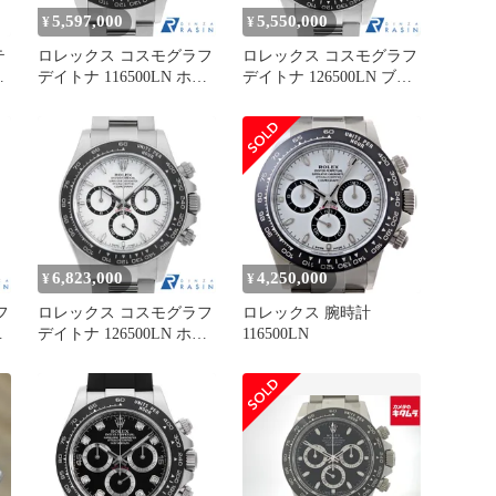
5,597,000
5,550,000
¥
¥
テ
ロレックス コスモグラフ
ロレックス コスモグラフ
ン
デイトナ 116500LN ホワ
デイトナ 126500LN ブラ
プ
イト ランダム番 中古 メ
ック ランダム番 中古 メ
ンズ
ンズ
ン
ー
6,823,000
4,250,000
¥
¥
フ
ロレックス コスモグラフ
ロレックス 腕時計
ワ
デイトナ 126500LN ホワ
116500LN
メ
イト ランダム番 中古 メ
ンズ