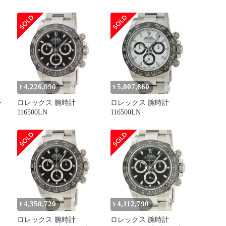
126500LN ホワイト文字
ナ 126500LN ブラック文
盤 自動巻き ROLEX
字盤 自動巻き ROLEX
Cosmograph Daytona
4,226,090
5,007,860
¥
¥
レ
ロレックス 腕時計
ロレックス 腕時計
116500LN
116500LN
番
】
4,350,720
4,112,790
¥
¥
ロレックス 腕時計
ロレックス 腕時計