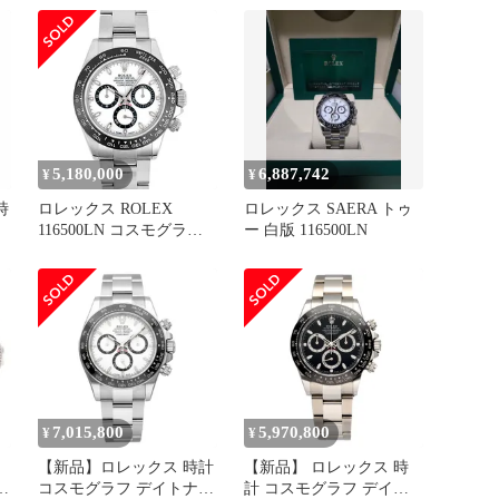
ROLEX 腕時計 黒文字盤
5,180,000
6,887,742
¥
¥
時
ロレックス ROLEX
ロレックス SAERA トゥ
116500LN コスモグラフ
ー 白版 116500LN
文
デイトナ ランダム 腕時
計 ホワイト文字盤 SS ク
ロノグラフ メンズ【中
古】
7,015,800
5,970,800
¥
¥
【新品】ロレックス 時計
【新品】 ロレックス 時
ン
コスモグラフ デイトナ
計 コスモグラフ デイト