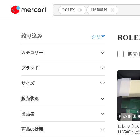
ンツにスキップ
ROLEX
116500LN
絞り込み
ROLE
クリア
カテゴリー
販売
ブランド
サイズ
販売状況
出品者
5,980,00
¥
ロレック
商品の状態
116500l
アギャラン