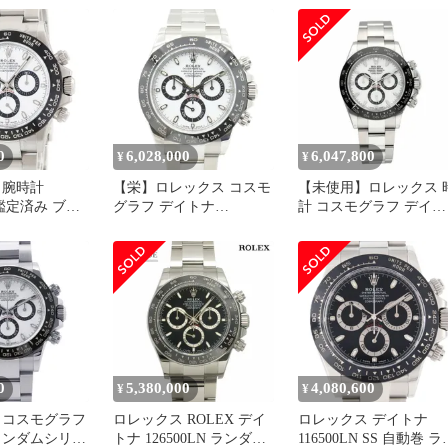
品完品
ク 40
0
6,028,000
6,047,800
¥
¥
 腕時計
【栄】ロレックス コスモ
【未使用】ロレックス 
N 鑑定済み ブラ
グラフ デイトナ
計 コスモグラフ デイト
116500LN SS ホワイト
ナ 116500LN ホワイト
2022年 メンズ 腕時計
字盤 自動巻き ROLEX
0
5,380,000
4,080,600
¥
¥
 コスモグラフ
ロレックス ROLEX デイ
ロレックス デイトナ
ランダムシリア
トナ 126500LN ランダム
116500LN SS 自動巻 ラ