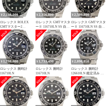
2,148,000
2,356,800
2,509,800
¥
¥
¥
ロレックス ROLEX
ロレックス GMTマスタ
ロレックス GMTマスタ
GMTマスター2
ーⅡ 116710LN SS 自動
ーⅡ 116710LN SS 自動
116710LN 腕時計 SS 自
巻 M番
巻 ランダム番
動巻き ブラック メンズ
【中古】
1,798,000
1,733,490
2,096,050
¥
¥
¥
ロレックス 腕時計
ロレックス 腕時計
ロレックス 腕時計
116710LN
116710LN
126610LN 鑑定済み ブ
ランド