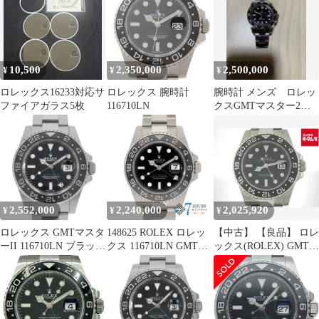
10,500
2,350,000
2,500,000
¥
¥
¥
ロレックス16233対応サ
ロレックス 腕時計
腕時計 メンズ ロレッ
ファイアガラス5枚
116710LN
クスGMTマスター2
116710LN 保証書無し
2,552,000
2,240,000
2,025,920
¥
¥
¥
ロレックス GMTマスタ
148625 ROLEX ロレッ
【中古】 【良品】 ロレ
ーII 116710LN ブラック
クス 116710LN GMTマ
ックス(ROLEX) GMTマ
ランダム番 中古 メンズ
スター2 ブラック ステ
スターII ブラック
ンレス M番 自動巻き
116710LN ステンレス
当店オリジナルボック
ス