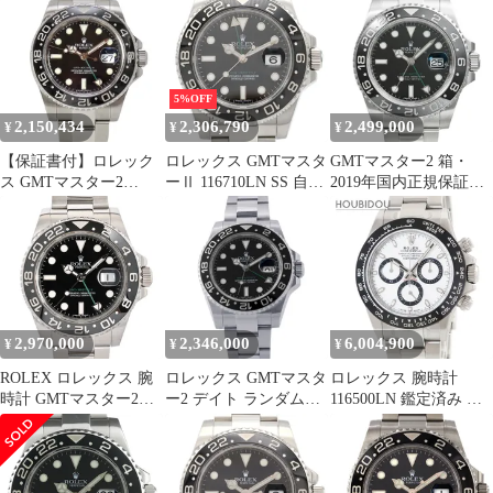
時計
Ref.116710LN メンズ 腕
ンレススチール/セラミ
時計
ック ブラック文字盤 自
動巻き メンズ【中古】
472
5%OFF
2,150,434
2,306,790
2,499,000
¥
¥
¥
【保証書付】ロレック
ロレックス GMTマスタ
GMTマスター2 箱・
ス GMTマスター2
ーⅡ 116710LN SS 自動
2019年国内正規保証書
116710LN SS M番 ブラ
巻 ランダム番
付き Ref.116710LN 中古
ック 自動巻き メンズ
品 メンズ 腕時計
41100093876【中古】
【アラモード】
2,970,000
2,346,000
6,004,900
¥
¥
¥
ROLEX ロレックス 腕
ロレックス GMTマスタ
ロレックス 腕時計
時計 GMTマスター2
ー2 デイト ランダムシ
116500LN 鑑定済み ブ
116710LN
リアル ルーレット
ランド
116710LN ROLEX 腕時
計 黒文字盤