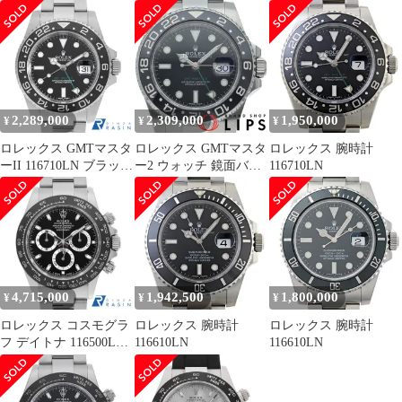
G番 中古 メンズ
116710LN(V) 箱 保証書
116710LN(Z) 箱 保証書
SS メンズ時計 ブラッ
SS メンズ時計 ブラッ
ク 仕上げ済 美品 【中
ク 仕上げ済 2006年 美
古】
品
2,289,000
2,309,000
1,950,000
¥
¥
¥
ロレックス GMTマスタ
ロレックス GMTマスタ
ロレックス 腕時計
ーII 116710LN ブラック
ー2 ウォッチ 鏡面バッ
116710LN
ランダム番 中古 メンズ
クル OH済 116710LN 箱
保証書 SS メンズ時計
ブラック OH・仕上
4,715,000
1,942,500
1,800,000
¥
¥
¥
ロレックス コスモグラ
ロレックス 腕時計
ロレックス 腕時計
フ デイトナ 116500LN
116610LN
116610LN
ブラック ランダム番 中
古 メンズ