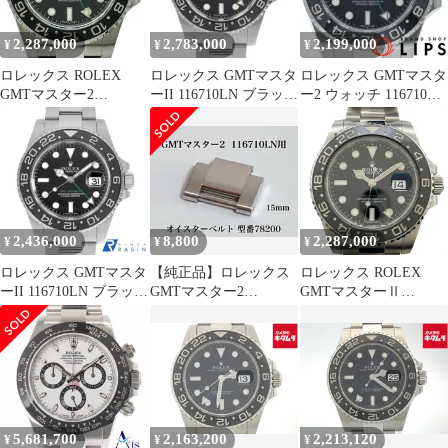
2,287,000
2,783,000
2,199,000
¥
¥
¥
ロレックス ROLEX
ロレックス GMTマスタ
ロレックス GMTマスタ
GMTマスター2
ーII 116710LN ブラック
ー2 ウォッチ 116710LN
116710LN ブラック ス
スティックダイアル V
箱 保証書 SS メンズ時
テンレススチール 自動
番 中古 メンズ
計 ブラック 仕上げ済
巻き メンズ 腕時計
美品 【中古】
2,436,000
8,800
2,287,000
¥
¥
¥
ロレックス GMTマスタ
【純正品】ロレックス
ロレックス ROLEX
ーII 116710LN ブラック
GMTマスター2
GMTマスターⅡ
Z番 中古 メンズ
116710LN オイスターベ
116710LN ブラック ス
ルトコマ
テンレススチール メン
ズ 腕時計
5,681,700
2,163,200
2,213,120
¥
¥
¥