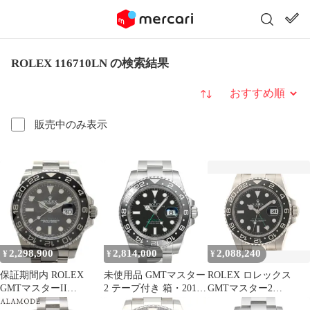
ROLEX 116710LN の検索結果
並び替え
販売中のみ表示
2,298,900
2,814,000
2,088,240
¥
¥
¥
保証期間内 ROLEX
未使用品 GMTマスター
ROLEX ロレックス
GMTマスターII
2 テープ付き 箱・2018
GMTマスター2
116710LN 自動巻き 腕
年保証書付き
116710LN 腕時計 ステ