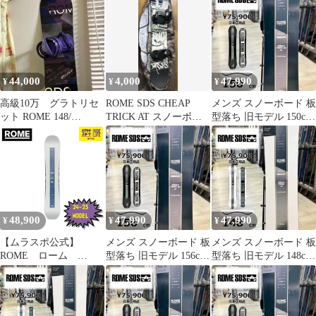
ローム CHEAP
TRICK チープトリッ
ク 24-25 訳あり ム
ラサキスポーツ
OUTLET アウトレット
44,000
4,000
47,990
¥
¥
¥
高級10万 グラトリセ
ROME SDS CHEAP
メンズ スノーボード 板
ット ROME 148/
TRICK AT スノーボー
型落ち 旧モデル 150cm
SALOMON RIDE
ド セット
ROME CHEAP TRICK
3D ロームチープトリッ
ク 25-26 グラトリ フリ
ースタイル キャンバー
48,900
47,990
47,990
¥
¥
¥
【ムラスポ公式】
メンズ スノーボード 板
メンズ スノーボード 板
ROME ローム
型落ち 旧モデル 156cm
型落ち 旧モデル 148cm
CHEAPTRICK 24-
ROME CHEAP TRICK
ROME CHEAP TRICK
25 NEW メンズ スノ
3D ロームチープトリッ
ロームチープトリック
ーボード 31％OFF
ク 25-26 グラトリ フリ
25-26 グラトリ フリー
ースタイル キャンバー
スタイル キャンバー