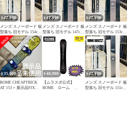
47,990
47,990
47,990
¥
¥
¥
メンズ スノーボード 板
メンズ スノーボード 板
メンズ スノーボード 板
型落ち 旧モデル 154cm
型落ち 旧モデル 147cm
型落ち 旧モデル 153cm
ROME CHEAP TRICK
ROME CHEAP TRICK
ROME CHEAP TRICK
ロームチープトリック
3D ロームチープトリッ
3D ロームチープトリッ
25-26 グラトリ フリー
ク 25-26 グラトリ フリ
ク 25-26 グラトリ フリ
スタイル キャンバー
ースタイル キャンバー
ースタイル キャンバー
35,000
48,900
47,990
¥
¥
¥
ROME CHEAPTRICK
【ムラスポ公式】
メンズ スノーボード 板
AT 153 × 展示品FIX
ROME ローム
型落ち 旧モデル 151cm
NATION M
CHEAPTRICK AT 24-
ROME CHEAP TRICK
25 NEW メンズ スノ
ロームチープトリック
ーボード 31％OFF
25-26 グラトリ フリー
スタイル キャンバー