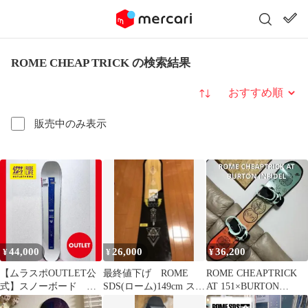
ROME CHEAP TRICK の検索結果
並び替え
販売中のみ表示
44,000
26,000
36,200
¥
¥
¥
【ムラスポOUTLET公
最終値下げ ROME
ROME CHEAPTRICK
式】スノーボード 新
SDS(ローム)149cm スノ
AT 151×BURTON
品 未使用 ROME
ボ Cheap trick
INFIDEL M