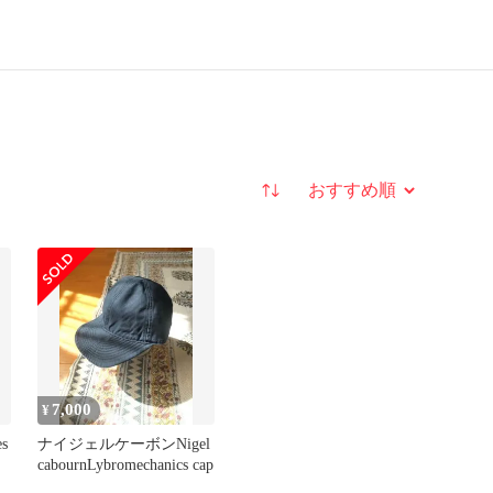
並び替え
7,000
¥
es
ナイジェルケーボンNigel
cabournLybromechanics cap