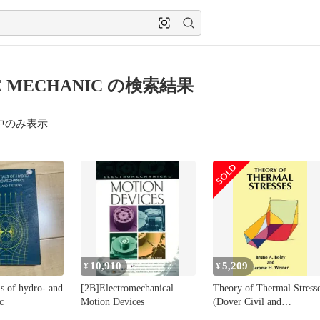
E MECHANIC の検索結果
中のみ表示
10,910
5,209
¥
¥
s of hydro- and
[2B]Electromechanical
Theory of Thermal Stress
c
Motion Devices
(Dover Civil and
Mechanical Engineering)