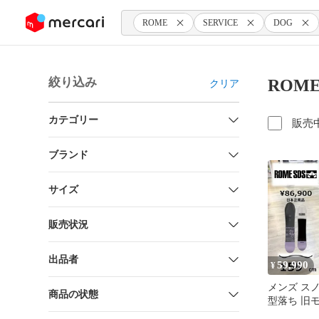
ンツにスキップ
ROME
SERVICE
DOG
絞り込み
ROME
クリア
カテゴリー
販売
ブランド
サイズ
販売状況
出品者
59,990
¥
メンズ ス
商品の状態
型落ち 旧モデ
ROME SER