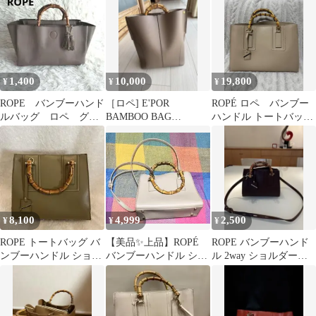
1,400
10,000
19,800
¥
¥
¥
ROPE バンブーハンド
［ロペ] E'POR
ROPÉ ロペ バンブー
ルバッグ ロペ グレ
BAMBOO BAG
ハンドル トートバッグ
ージュ
Large【通勤】【A4対
ベージュ 新品未使用
応】
8,100
4,999
2,500
¥
¥
¥
ROPE トートバッグ バ
【美品✨️上品】ROPÉ
ROPE バンブーハンド
ンブーハンドル ショル
バンブーハンドル ショ
ル 2way ショルダーバ
ダー
ルダーバッグ グレー
ッグ ダークブラウン
ジュ