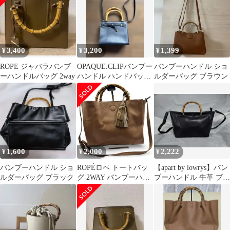
3,400
3,200
1,399
¥
¥
¥
ROPE ジャバラバンブ
OPAQUE.CLIPバンブー
バンブーハンドル ショ
ーハンドルバッグ 2way
ハンドル ハンドバッグ
ルダーバッグ ブラウン
ブラック 2way
1,600
2,000
2,222
¥
¥
¥
バンブーハンドル ショ
ROPÉロペ トートバッ
【apart by lowrys】バン
ルダーバッグ ブラック
グ 2WAY バンブーハン
ブーハンドル 牛革 ブラ
ドル レザー ブラウン
ックハンドバッグ
肩掛け