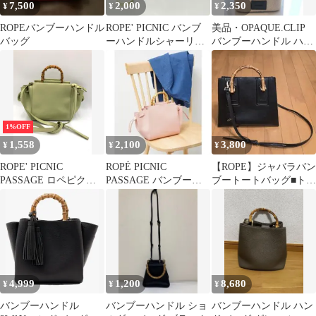
7,500
2,000
2,350
¥
¥
¥
ROPEバンブーハンドル
ROPE' PICNIC バンブ
美品・OPAQUE.CLIP
バッグ
ーハンドルシャーリン
バンブーハンドル ハン
グトート&ショルダー
ドバッグ
バッグ
1%OFF
1,558
2,100
3,800
¥
¥
¥
ROPE' PICNIC
ROPÉ PICNIC
【ROPE】ジャバラバン
PASSAGE ロペピクニ
PASSAGE バンブーハ
ブートートバッグ■トー
ック パサージュ 2way
ンドル 2wayバッグ ピ
ト・ショルダーバッグ
ショルダー バンブーハ
ンク
ンドルリサイクル合皮
シャーリング トート バ
ッグ 黄緑 ■◆ レディー
ス
4,999
1,200
8,680
¥
¥
¥
バンブーハンドル
バンブーハンドル ショ
バンブーハンドル ハン