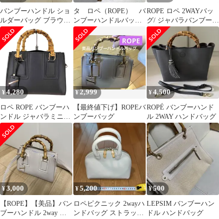
バンブーハンドル ショ
タ ロペ（ROPE） バ
ROPE ロペ 2WAYバッ
ルダーバッグ ブラウ
ンブーハンドルバッ
グ/ ジャバラバンブーハ
ン BEAMS取扱ブラン
グ ショルダー キャ
ンドル カーキ オリーブ
ド
メル
レディース /
240001204974
4,280
2,999
4,500
¥
¥
¥
ロペ ROPE バンブーハ
【最終値下げ】ROPEバ
ROPÉ バンブーハンド
ンドル ジャバラミニバ
ンブーバッグ
ル 2WAY ハンドバッグ
ッグ 2way レディース
表記無
3,000
5,200
500
¥
¥
¥
【ROPE】【美品】バン
ロペピクニック 2wayハ
LEPSIM バンブーハン
ブーハンドル 2way ハ
ンドバッグ ストラップ
ドル ハンドバッグ