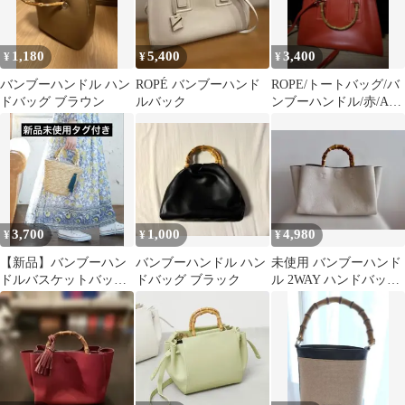
1,180
5,400
3,400
¥
¥
¥
バンブーハンドル ハン
ROPÉ バンブーハンド
ROPE/トートバッグ/バ
ドバッグ ブラウン
ルバック
ンブーハンドル/赤/A4
対応/ショルダーストラ
ップ
3,700
1,000
4,980
¥
¥
¥
【新品】バンブーハン
バンブーハンドル ハン
未使用 バンブーハンド
ドルバスケットバッグ
ドバッグ ブラック
ル 2WAY ハンドバッグ
ロペピクニック パサー
ショルダーバッグ ホワ
ジュ
イト