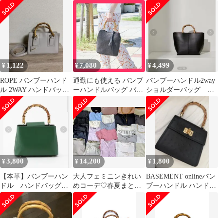
ンドバッグ アイボリー
付きバンブー ピンクベ
ージュ
1,122
7,080
4,499
¥
¥
¥
ROPE バンブーハンド
通勤にも使える バンブ
バンブーハンドル2way
ル 2WAY ハンドバッグ
ーハンドルバッグ バン
ショルダーバッグ ア
グレー バンブー ジャバ
ブーハンドルバッグ BE
ダムエロペ
ラ
新しいバンブーハンド
ルバッグが登場 おすす
め おしゃれ ★売れ筋
★ 人気 9857842
3,800
14,200
1,800
¥
¥
¥
【本革】バンブーハン
大人フェミニンきれい
BASEMENT onlineバン
ドル ハンドバッグ
めコーデ♡春夏まとめ
ブーハンドル ハンドバ
ショルダーバッグ レ
売り23点 M中心 美品多
ッグ
ザー 収納 2way
数 バッグ付き