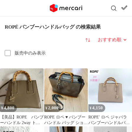
ROPÉ バンブーハンドルバッグ の検索結果
並び替え
販売中のみ表示
4,800
2,000
4,150
¥
¥
¥
【美品】ROPE バンブ
ROPE ロペ ♥ バンブー
ROPE' ロペ ジャバラ
ーハンドル 2way トー
ハンドル バッグ ショル
バンブーハンドルバッ
トバッグ 美品
ダー付き ハンドバッグ
グ A4対応 ベージュ