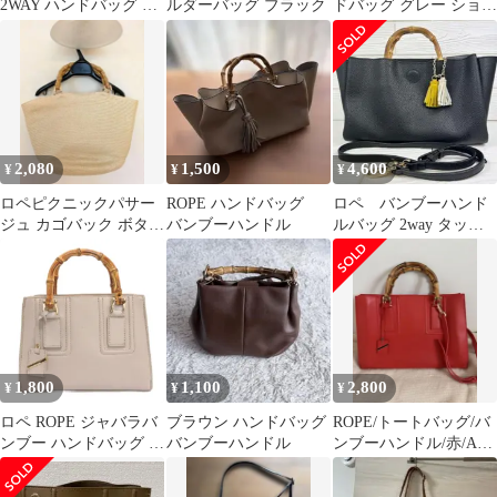
2WAY ハンドバッグ ブ
ルダーバッグ ブラック
ドバッグ グレー ショル
ラック
ダーバッグ
2,080
1,500
4,600
¥
¥
¥
ロペピクニックパサー
ROPE ハンドバッグ
ロペ バンブーハンド
ジュ カゴバック ボタン
バンブーハンドル
ルバッグ 2way タッセ
ポケット3個付 定価
ル ハンド トートバ
5989円
ッグ ブラック
1,800
1,100
2,800
¥
¥
¥
ロペ ROPE ジャバラバ
ブラウン ハンドバッグ
ROPE/トートバッグ/バ
ンブー ハンドバッグ ス
バンブーハンドル
ンブーハンドル/赤/A4
クエア ライトグレー 鞄
対応/ショルダーストラ
ップ